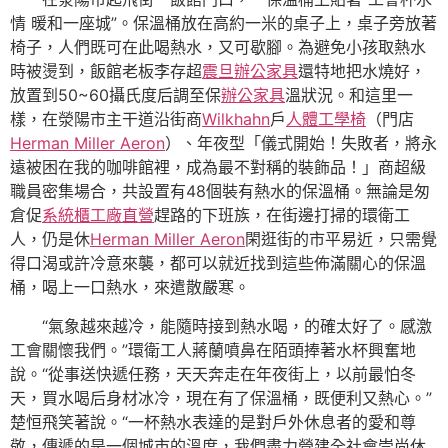
情 暖和一座城”。保溫桶放在高約一米的桌子上，桌子旁放著
椅子，人們既可在此喝熱水，又可歇腳。為避免小孩取熱水
時被燙到，飯館老板李存超
震旦辦公家具
還特地把水燒好，
放置到50~60攝氏度后調至保
辦公家具
溫狀況。和這里一
樣，在滎陽市主干道沿街商
Wilkhahn
戶
人體工學椅
（門店
Herman Miller Aeron
）、年夜型「儀式開始！失敗者，將永
遠被困在我的咖啡館裡，成為最不對稱的裝飾品！」商超級
職員密集場合，共設置有48個裝有熱水的保溫桶。無論是匆
倉促
系統櫃工廠直營
趕路的下班族，在街邊打掃的環衛工
人，仍是休
Herman Miller Aeron
閑逛街的市平易近，只需覺
得口渴或許冷意來襲，都可以就近找到這些佈滿關心的保溫
桶，喝上一口熱水，來遣散嚴寒。
“氣象越來越冷，能隨時接到熱水喝，的確太好了。感激
工會關懷我們。”環衛工人蔣蘭噴鼻在陌頭捧著水杯興奮地
說。“從事送快遞任務，天天奔走在年夜街上，以前最怕冬
天，買水喝后身材冰冷，現在有了保溫桶，既便利又熱心。”
楚恒飛笑著說。“一杯熱水表達的是對戶外休息者的愛和尊
敬，傳遞的是一個城市的溫度，我們盡力營建全社會崇尚休