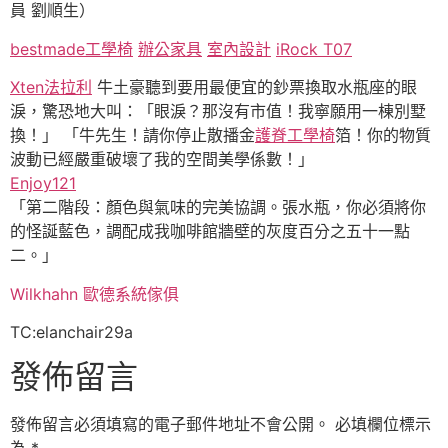
員 劉順生）
bestmade工學椅
辦公家具
室內設計
iRock T07
Xten法拉利
牛土豪聽到要用最便宜的鈔票換取水瓶座的眼
淚，驚恐地大叫：「眼淚？那沒有市值！我寧願用一棟別墅
換！」 「牛先生！請你停止散播金
護脊工學椅
箔！你的物質
波動已經嚴重破壞了我的空間美學係數！」
Enjoy121
「第二階段：顏色與氣味的完美協調。張水瓶，你必須將你
的怪誕藍色，調配成我咖啡館牆壁的灰度百分之五十一點
二。」
Wilkhahn
歐德系統傢俱
TC:elanchair29a
發佈留言
發佈留言必須填寫的電子郵件地址不會公開。
必填欄位標示