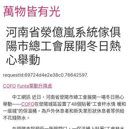
跳
萬物皆有光
至
主
要
河南省滎億嵐系統傢俱
內
容
陽市總工會展開冬日熱
心舉動
requestId:69724d4e2e38c0.76642597.
COFO
Funte電動升降桌
中工網訊
近日
，河南省滎陽市總工會展開一場冬日熱心
舉動——
COFO
在滎陽城區設置了48個貼著“工會杯水情 暖和
一座城”的保溫桶，為戶外休息者和新失業形狀休息者等供給
不花錢熱水。
在滎陽市起飛街一飯館門口，一保溫桶上貼著“工會杯水