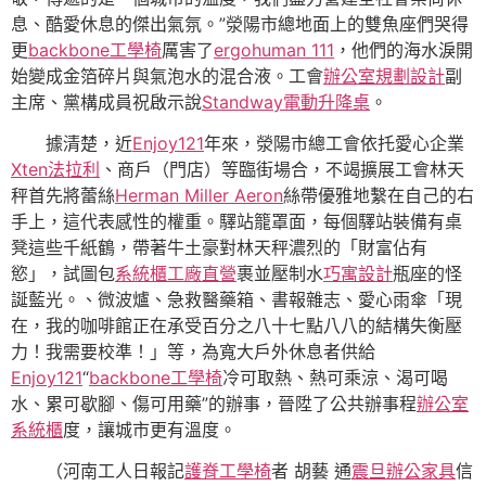
息、酷愛休息的傑出氣氛。”滎陽市總地面上的雙魚座們哭得
更
backbone工學椅
厲害了
ergohuman 111
，他們的海水淚開
始變成金箔碎片與氣泡水的混合液。工會
辦公室規劃設計
副
主席、黨構成員祝啟示說
Standway電動升降桌
。
據清楚，近
Enjoy121
年來，滎陽市總工會依托愛心企業
Xten法拉利
、商戶（門店）等臨街場合，不竭擴展工會林天
秤首先將蕾絲
Herman Miller Aeron
絲帶優雅地繫在自己的右
手上，這代表感性的權重。驛站籠罩面，每個驛站裝備有桌
凳這些千紙鶴，帶著牛土豪對林天秤濃烈的「財富佔有
慾」，試圖包
系統櫃工廠直營
裹並壓制水
巧寓設計
瓶座的怪
誕藍光。、微波爐、急救醫藥箱、書報雜志、愛心雨傘「現
在，我的咖啡館正在承受百分之八十七點八八的結構失衡壓
力！我需要校準！」等，為寬大戶外休息者供給
Enjoy121
“
backbone工學椅
冷可取熱、熱可乘涼、渴可喝
水、累可歇腳、傷可用藥”的辦事，晉陞了公共辦事程
辦公室
系統櫃
度，讓城市更有溫度。
（
河南工人日報
記
護脊工學椅
者 胡藝 通
震旦辦公家具
信