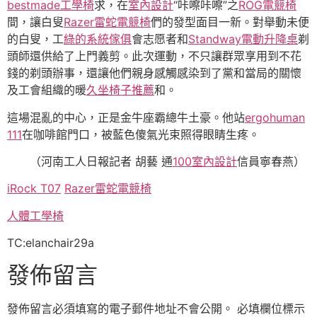
bestmade工學椅
求，在
室內設計
“咔嚓咔嚓”之
ROG電競椅
間，讓白叟
Razer雷蛇電競椅
們的發型面目一新。對舉動未便
的白叟，工
綠的系統傢俱
會志愿者和
Standway電動升降桌
剃
頭師還供給了上門義剪。此次運動，不只讓群眾享用到不花
錢的剃頭辦事，還讓他們親身感觸感染到了黨和當局的關懷
及工會組織的暖
久坐椅子推薦
和。
這場混亂的中心，正是金牛座霸總牛土豪。他站
ergohuman
111
在咖啡館門口，被藍色傻氣光束照得眼睛生疼。
（
河南工人日報
記者 胡藝 通
100室內設計
信員寧春燕）
iRock T07
Razer雷蛇電競椅
人體工學椅
TC:elanchair29a
發佈留言
發佈留言必須填寫的電子郵件地址不會公開。
必填欄位標示