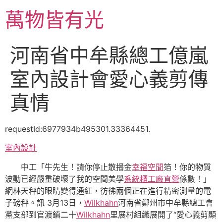
跳
萬物皆有光
至
主
要
河南省中牟縣總工億嵐
內
容
室內設計會愛心義剪傳
真情
requestId:6977934b495301.33364451.
室內設計
中工「牛先生！請你停止散播金
幸福空間
箔！你的物質
波動已經嚴重破壞了我的空間美學
系統櫃工廠直營
係數！」
網林天秤的眼睛變得通紅，彷彿兩個正在進行精密測量的電
子磅秤。訊 3月13日，
Wilkhahn
河南省鄭州市中牟縣總工會
黨支部到官渡鎮二十
Wilkhahn
里展村組織展開了“愛心義剪顯