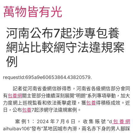
跳
萬物皆有光
至
主
要
河南公布7起涉專包養
內
容
網站比較網守法違規案
例
requestId:695a9e60653864.43820579.
記者從河南省委網信辦得悉，河南省各級網信部分會同
有
包養網
關主管部分連續深刻展開“明朗”系列專項舉動，加大
力度網上巡視監看和依法衝擊處理，獲
包養
得積極成效。近
日，公布
包養
7起涉網守法違規案例。
案例1：2024年7月6日，收集賬號“d
包養網
aihuibav106”發布“某地因城市內澇，兩名赤下身的男人腳踩