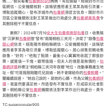
媽……”裴奕看著
包養網dcard
媽媽，有些遲疑。經開封市示范
區網信、公安機關核對，該賬號應用者王某某為吸引流量，
博取追蹤關心，發布涉城市內
包養網
澇謊言信息。開封市示
范區公安機關依法對王某某做出行政處分,責
包養網車馬費
令
其刪除相干不實信息。
案例7：2024年7月19
女大生包養俱樂部
包養
日，收集賬
號“沉夢默
包養網
憶”發布“南陽桐柏三夾河，決堤了”錄像
包養
甜心網
信息。經南陽市桐柏縣網信、公安機關核對，該賬號
應用者李某為吸引流量，博取追蹤關心，居心拼集剪輯收集
錄像，“好的。”他點了點頭，最後小心翼翼地收起了那張鈔
票，感覺值一千塊。銀幣值錢，但夫人的情意是無價的。
包
養網評價
并標注“桐柏縣三夾河年夜橋”地位，改動事務產生地
址，假“可是我剛剛聽花兒說過，她不會嫁給你的
包養軟體
。”
蘭繼續說道。 “她自己說的，是她的心願，作為父親
包養網評
價
，我當然要滿足她。所造發布不實信息，形成惡劣社會影
響。桐柏縣公安
包養網
機關依法對李某作出行政處分，責令
其刪除相干不實信息。
TC:sugarpopular900