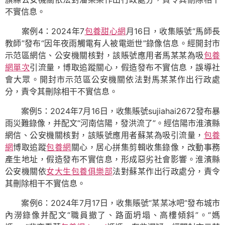
不實信息。
案例4：2024年7
包養甜心網
月16日，收集賬號“馬師長
教師”發布“因年夜雨觸電有人被電逝世”錄像信息。經開封市
示范區網信、公安機關核對，該賬號應用者馬某某為吸
包養
網單次
引流量，博取追蹤關心，假造發布不實信息，誤導社
會大眾。開封市示范區公安機關依法對馬某某作出行政處
分，責令其刪除相干不實信息。
案例5：2024年7月16日，收集賬號sujiahai2672發布暴
雨災難錄像，并配文“河南信陽，發洪流了”。經信陽市淮濱縣
網信、公安機關核對，該賬號應用者蘇某為吸引流量，
包養
網
博取追蹤
包養網
關心，居心拼集剪輯收集錄像，改動事務
產生地址，假造發布不實信息，形成惡劣社會影響。淮濱縣
公安機關依
女大生包養俱樂部
法對蘇某作出行政處分，責令
其刪除相干不實信息。
案例6：2024年7月17日，收集賬號“某某冰吧”發布城市
內澇錄像并配文“職員撤了、路面坍塌、高樓傾斜”。“媽