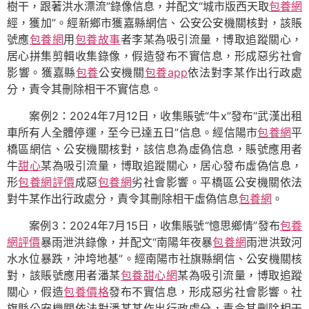
樹干，跟著洪水漂流”錄像信息，并配文“城市版西天取
包養網
經，獲加”。經新鄉市獲嘉縣網信、公安公安機關核對，該賬
號應
包養網
用
包養故事
者李某為吸引流量，博取追蹤關心，
居心拼集剪輯收集錄像，假造發布不實信息，形成惡劣社會
影響。獲嘉縣
包養
公安機關
包養app
依法對李某作出行政處
分，責令其刪除相干不實信息。
案例2：2024年7月12日，收集賬號“牛x”發布“武漢出租
車所有人全體停運，至今已達五日”信息。經信陽市
包養網
平
橋區網信、公安機關核對，該信息為虛偽信息，賬號應用者
牛
甜心
某為吸引流量，博取追蹤關心，居心發布虛偽信息，
形
包養網評價
成惡
包養網
劣社會影響。平橋區公安機關依法
對牛某作出行政處分，責令其刪除相干虛偽信息
包養網
。
案例3：2024年7月15日，收集賬號“憶思鄉情”發布
包養
網評價
暴雨泄洪錄像，并配文“南陽年夜暴
包養網
雨泄洪致河
水水位暴跌，沖垮地基”。經南陽市社旗縣網信、公安機關核
對，該賬號應用者潘某
包養甜心網
某為吸引流量，博取追蹤
關心，假造
包養價格
發布不實信息，形成惡劣社會影響。社
旗縣公安機關依法對潘某某作出行政處分，責令其刪除相干