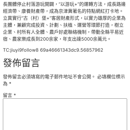
長團體停止村落游玩開闢，“以游玩+”的運轉方法，成長路邊
經濟帶、康養財產帶，成為京津冀著名的特點網紅打卡地。
立異實行“古（村）堡+”客居財產形式，以實力雄厚的企業為
主體，兼顧完成投資、計劃、扶植、運營等環節打造，樹立
企業、村所有人全體、農戶好處聯絡機制，帶動全縣平易近
宿、農家樂成長到200余家，年支出達5000余萬元。
TC:jiuyi9follow8 69a46661343dc9.56857962
發佈留言
發佈留言必須填寫的電子郵件地址不會公開。
必填欄位標示
為
*
留言
*