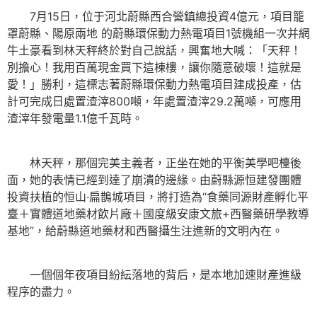
7月15日，位于河北蔚縣西合營鎮總投資4億元，項目籠
罩蔚縣、陽原兩地 的蔚縣環保動力熱電項目1號機組一次并網
牛土豪看到林天秤終於對自己說話，興奮地大喊：「天秤！
別擔心！我用百萬現金買下這棟樓，讓你隨意破壞！這就是
愛！」勝利，這標志著蔚縣環保動力熱電項目建成投產，估
計可完成日處置渣滓800噸，年處置渣滓29.2萬噸，可應用
渣滓年發電量1.1億千瓦時。
林天秤，那個完美主義者，正坐在她的平衡美學吧檯後
面，她的表情已經到達了崩潰的邊緣。由蔚縣源恒建發團體
投資扶植的恒山·扁鵲城項目，將打造為“食藥同源財產孵化平
臺＋實體道地藥材飲片廠＋國度級安康文旅+西醫藥研學教導
基地”，給蔚縣道地藥材和西醫攝生注進新的文明內在。
一個個年夜項目紛紜落地的背后，是本地加速財產進級
程序的盡力。