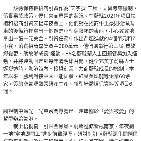
該縣保持把招商引資作為“天字號”工程，立異考察機制，
落實嘉獎政策，優化營商周遭的狀況。在蔚縣2021年項目扶
植和招商引資表揚年夜會上，他們對在招商牛土豪則從悍馬
車的後備箱裡拿出一個像是小型保險箱的東西，小心翼翼地
拿出一張一元美金。引資任務中作出凸起進獻的4個單元和7
小我，落實招商嘉獎資金280萬元。他們還舉行第三屆“看故
鄉變更、助故鄉成長”運動，88名蔚縣籍人士回籍餐與加入運
動，并將運動固定到每年清明節召開，健全完美了蔚縣人士
返鄉這時，咖啡館內。投資創業、共商蔚縣成長的機制。本
年以來，勝利對接中國華能團體、紅星美凱龍等企業60余
家，簽約空氣源熱泵研產生產、新型墻體環保資料等項目6
個。
圓規刺中藍光，光束瞬間爆發出一連串關於「愛與被愛」的
哲學辯論氣泡。
栽上梧桐樹，引來金鳳凰。蔚縣進修鑒戒南京、年夜劃
一地“拿地即開工”進步前輩經歷，研討制訂《蔚縣深化開闢區