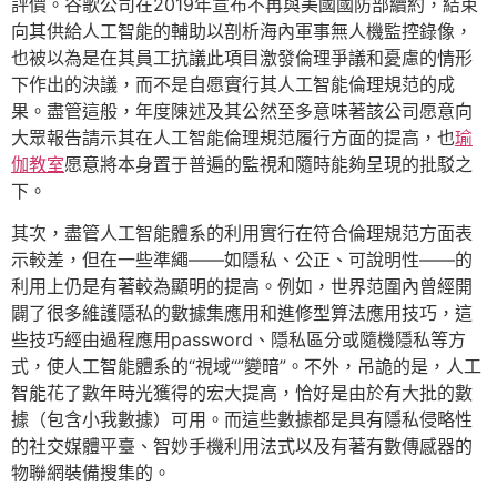
評價。谷歌公司在2019年宣布不再與美國國防部續約，結束
向其供給人工智能的輔助以剖析海內軍事無人機監控錄像，
也被以為是在其員工抗議此項目激發倫理爭議和憂慮的情形
下作出的決議，而不是自愿實行其人工智能倫理規范的成
果。盡管這般，年度陳述及其公然至多意味著該公司愿意向
大眾報告請示其在人工智能倫理規范履行方面的提高，也
瑜
伽教室
愿意將本身置于普遍的監視和隨時能夠呈現的批駁之
下。
其次，盡管人工智能體系的利用實行在符合倫理規范方面表
示較差，但在一些準繩——如隱私、公正、可說明性——的
利用上仍是有著較為顯明的提高。例如，世界范圍內曾經開
闢了很多維護隱私的數據集應用和進修型算法應用技巧，這
些技巧經由過程應用password、隱私區分或隨機隱私等方
式，使人工智能體系的“視域“”變暗”。不外，吊詭的是，人工
智能花了數年時光獲得的宏大提高，恰好是由於有大批的數
據（包含小我數據）可用。而這些數據都是具有隱私侵略性
的社交媒體平臺、智妙手機利用法式以及有著有數傳感器的
物聯網裝備搜集的。