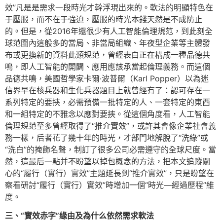
效”凡是是需求一段時光才幹浮現出來的。軟法的明顯特色在
于壓服，而不在于強迫，壓服的時光本錢天然是不成防止
的。但是，從2016年還很少有人工智能倫理規范，到此刻全
球范圍內這般多的當局、非當局組織、年夜型企業等主體發
布或更換新的資料此類規范，曾經表白正在構成一種品德共
鳴，即人工智能的開闢、應用應該承當起倫理義務。而這個
品德共鳴，美國哲學家卡爾·波普爾（Karl Popper）以為迷
信界早在核兵器和生化兵器題目上就曾經有了：認可存在一
系列特定的要挾，必需預備一批特定的人、一套特定的東西
和一組特定的不雅念以應對要挾。從這個角度看，人工智能
倫理規范至多曾經取得了“推介實效”，或許其會像企業社會義
務一樣，后者花了幾十年的時光，才部門地解脫了“洗綠”或
“洗白”的掩飾名聲，制訂了很多公司必需遵守的全球尺度。當
然，這最后一點并不盼望以掉包概念的方法，把本文追蹤關
心的“履行（實行）實效”主題延長到“推介實效”，只是盼望在
察看研討“履行（實行）實效”時增加一個“時光—經過歷程”維
度。
三、“實效赤字”緣由及為什么依然需求軟法