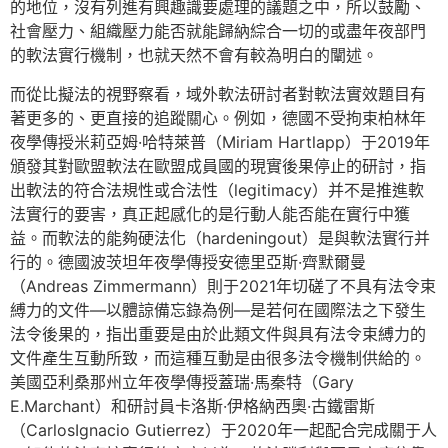
的地位，沒有列進有興趣識要處理的議題之中，所以鼓勵、
社會壓力、組織壓力能否就能歸納綜合一切的或盡年夜部門
的軟法實行機制，也就天然不會有較為明白的闡述。
而從比擬法的視野察看，域外軟法研討者對軟法實效題目有
著更多的、更直接的追蹤關心。例如，德國不受拘束柏林年
夜學傳授米莉亞姆·哈特萊普（Miriam Hartlapp）于2019年
頒發其對歐盟軟法在歐盟成員國的現實後果停止的研討，指
出軟法的符合法規性或合法性（legitimacy）并不是推進軟
法實行的要害，真正起感化的是行動人能否能在實行中獲
益。而軟法的能夠硬法化（hardeningout）是與軟法實行并
行的。德國波茨坦年夜學傳授安德里亞斯·齊默爾曼
（Andreas Zimmermann）則于2021年切磋了不具有法令束
縛力的文件—以體諒備忘錄為例—是若何在國際法之下發生
法令後果的，指出重要是由於此類文件與具有法令束縛力的
文件產生互動所致，而這種互動是由很多法令機制供給的。
美國亞利桑那州立年夜學傳授蓋瑞·馬秦特（Gary
E.Marchant）和研討員卡洛斯·伊格納西奧·古鐵雷斯
（CarlosIgnacio Gutierrez）于2020年一起配合完成關于人