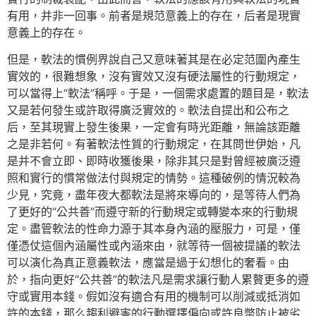
有用，并非一回事。前者是規范意義上的存在，后者是現實
意義上的存在。
但是，軟法的慣例界說自己又意味著其是在必定范圍內產生
實效的，很難想象，沒有實效又沒有硬法屬性的行動規定，
可以當得上“軟法”稱呼。于是，一個需求處置的題目是，軟法
又是若何發生或許取得廣泛實效的。軟法自提出和公布之
后，至其現實上發生後果，一定會有時光距離，無論該距離
之是非若何。有著軟法性質的行動規定，在其問世伊始，凡
是并不會立即、即時收獲後果，除非其只是對曾經被廣泛遵
照和實行的慣常做法付與規定的情勢。這種破例的情況較為
少見，究竟，盡年夜大都軟法是將來導向的，是等待人們為
了更好的“公共善”而遵守新的行動規定或轉變本來的行動規
定。盡管軟法的性命力源于其本身內涵的壓服力，可是，僅
僅憑仗這個內涵屬性或內涵來由，就等待一個被提議的軟法
可以演化為真正意義軟法，應當是過于幻想化的奢看。由
於，指向更好“公共善”的軟法凡是需求讓行動人累贅更多的遵
守或實用本錢。假如沒有適合有用的機制可以削減或抵消如
許的本錢，那么趨利避害的行動選擇偏向或許良幣防止被劣