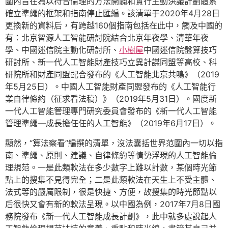
圍內旨在為以符合倫理的方法開闢和實行主動決議計劃體系
確立準繩的框架和指南停止匯編。該清單于2020年4月28日
更換新的資料后，有跨越160個指南包括在此中，觸及中國的
有：北京智源人工智能研討院結合北京年夜學、清華年夜
學、中國迷信院主動化研討所、
小樹屋
中國迷信院盤算技巧
研討所、新一代人工智能財產技巧立異計謀同盟等高校、科
研院所和財產同盟配合發布的《人工智能北京共鳴》（2019
年5月25日）。中國人工智能財產同盟發布的《人工智能行
業自律條約（征求看法稿）》（2019年5月31日）。國度新
一代人工智能管理專門研究委員會發布的《新一代人工智能
管理準繩—成長擔任任的人工智能》（2019年6月17日）。
顯然，“算法察看”編撰的清單，沒法囊括世界范圍內一切以指
南、準繩、原則、建議、自律條約等情勢浮現的人工智能倫
理規范。一是此類軟法在多少數字上難以計數，某個時光節
點上的搜集不見得完全；二是此類軟法在天生上不受主體、
法式等的嚴厲限制，很是快捷、方便，故搜集的時光節點以
后很快又會有新的軟法呈現。以中國為例，2017年7月8日國
務院發布《新一代人工智能成長計劃》，此中就多處說起人