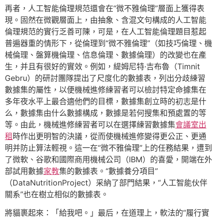
再者，人工智能倫理規范還會在“微不雅倫理”層面上獲得表
現。固然在微觀層面上，由抽象、含混文句構成的人工智能
倫理規范的實行乏善可陳，可是，在人工智能倫理題目惹起
普遍器重的情形下，從倫理到“微不雅倫理”（如技巧倫理、機
械倫理、盤算機倫理、信息倫理、數據倫理）的改變也在產
生，并且有很好的實效。例如，緹姆尼特·吉布魯（Timnit
Gebru）的研討團隊提出了尺度化的數據表，列出分歧練習
數據集的屬性，以便機械進修練習者可以檢討特定命據集在
多年夜水平上最合適他們的目標，數據集創立時的初志是什
么，數據集由什么數據構成，數據是若何搜集和預處置的等
等。由此，機械進修練習者可以在選擇練習數據集
會議室出
租
時作出更明智的決議，從而使機械進修變得更公正、更通
明并防止算法輕視。這一在“微不雅倫理”上的任務結果，遭到
了微軟、谷歌和國際商用機械公司（IBM）的喜愛，開端在外
部試用數據
家教
集的數據表。“數據養分項目”
（DataNutritionProject）采納了部門結果，“人工智能伙伴
關系”也在樹立相似的數據表。
將貓裹起來：「給我吧。」最后，在道理上，軟法的“履行實