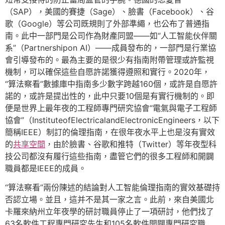
（SAP），美國的賽捷（Sage）、臉書（Facebook）、谷
歌（Google）等公司既規則了外部準繩，也公布了普通指
南。此中一部門是公司作為財產同盟——如“人工智能伙伴關
系”（Partnershipon AI）——成員發布的，一部門是行業協
會引導發布的。最為主要的是很少有指南附帶管理或許監視
機制，可以確保這些自愿許諾獲得遵照和實行。2020年，
“算法察看”數據庫中指南多少數字跨越160個，或許是自愿許
諾的，或許是提出性的，此中只要10個是有實行機制的。即
便是世界上最年夜的工程師專門研究協會“電氣與電子工程師
協會”（InstituteofElectricalandElectronicEngineers，以下
簡稱IEEE）制訂的倫理指南，在很年夜水平上也是沒有實效
的
共享空間
，由於臉書、谷歌和推特（Twitter）等年夜型科
技公司都沒有履行這些指南，盡管它們的很多工程師和開闢
職員都是IEEE的成員。
“算法察看”兩份陳述的結論對人工智能倫理指南的實效基礎持
否認立場。並且，這并不是其一家之言。此前，來自美國北
卡羅來納州立年夜學的研討職員停止了一項研討，他們找了
63名軟件工程專門研究先生和105名軟件開闢專門研究職