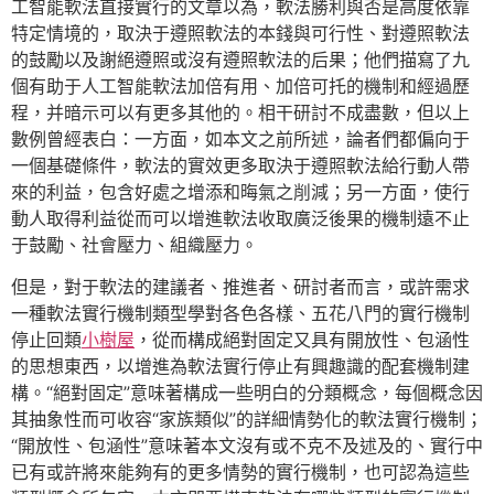
工智能軟法直接實行的文章以為，軟法勝利與否是高度依靠
特定情境的，取決于遵照軟法的本錢與可行性、對遵照軟法
的鼓勵以及謝絕遵照或沒有遵照軟法的后果；他們描寫了九
個有助于人工智能軟法加倍有用、加倍可托的機制和經過歷
程，并暗示可以有更多其他的。相干研討不成盡數，但以上
數例曾經表白：一方面，如本文之前所述，論者們都偏向于
一個基礎條件，軟法的實效更多取決于遵照軟法給行動人帶
來的利益，包含好處之增添和晦氣之削減；另一方面，使行
動人取得利益從而可以增進軟法收取廣泛後果的機制遠不止
于鼓勵、社會壓力、組織壓力。
但是，對于軟法的建議者、推進者、研討者而言，或許需求
一種軟法實行機制類型學對各色各樣、五花八門的實行機制
停止回類
小樹屋
，從而構成絕對固定又具有開放性、包涵性
的思想東西，以增進為軟法實行停止有興趣識的配套機制建
構。“絕對固定”意味著構成一些明白的分類概念，每個概念因
其抽象性而可收容“家族類似”的詳細情勢化的軟法實行機制；
“開放性、包涵性”意味著本文沒有或不克不及述及的、實行中
已有或許將來能夠有的更多情勢的實行機制，也可認為這些