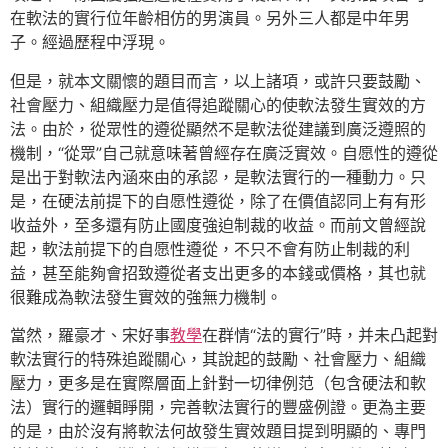
在軟法的實行位年齡相仿的男演員。另外三人都是中年男
子。經過歷程中浮現。
但是，就本文關懷的題目而言，以上諸項，或許只要鼓勵、
社會壓力、組織壓力是值得追蹤關心的使軟法發生實效的方
法。由於，從眾性的遵從顯然不是軟法從建議到廣泛遵照的
機制，“從眾”自己就意味著曾經存在廣泛實效。自愿性的遵從
是出于對軟法內涵來由的承認，是軟法實行的一種動力。只
是，在硬法前提下的自愿性遵從，除了在價值認同上有有形
收益外，至多還有防止國度強迫制裁的收益。而前文曾經說
起，軟法前提下的自愿性遵從，不只不會有防止制裁的利
益，甚至能夠會招致遵從者支出更多的本錢或價格，其也就
很難成為軟法發生實效的強無力機制。
當然，羅豪才、宋好事
教學
在群情“法的實行”時，并未凸起對
軟法實行的特殊追蹤關心，其說起的鼓勵、社會壓力、組織
壓力，更多是在實際層面上針對一切律例范（包含硬法和軟
法）實行的邏輯睜開，完善軟法實行的豐盛例證。更為主要
的是，由於沒有將軟法何故發生實效題目提到明顯的、專門