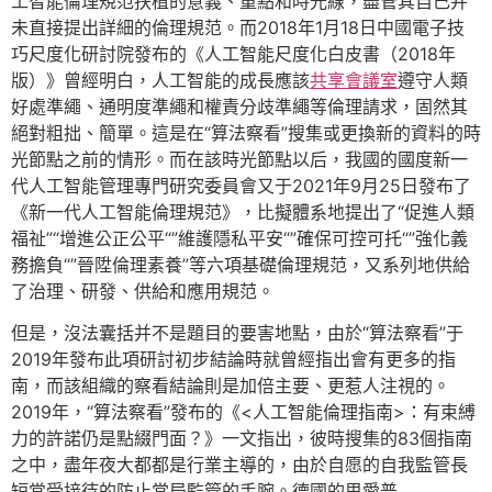
工智能倫理規范扶植的意義、重點和時光線，盡管其自己并
未直接提出詳細的倫理規范。而2018年1月18日中國電子技
巧尺度化研討院發布的《人工智能尺度化白皮書（2018年
版）》曾經明白，人工智能的成長應該
共享會議室
遵守人類
好處準繩、通明度準繩和權責分歧準繩等倫理請求，固然其
絕對粗拙、簡單。這是在“算法察看”搜集或更換新的資料的時
光節點之前的情形。而在該時光節點以后，我國的國度新一
代人工智能管理專門研究委員會又于2021年9月25日發布了
《新一代人工智能倫理規范》，比擬體系地提出了“促進人類
福祉”“增進公正公平“”維護隱私平安“”確保可控可托“”強化義
務擔負“”晉陞倫理素養”等六項基礎倫理規范，又系列地供給
了治理、研發、供給和應用規范。
但是，沒法囊括并不是題目的要害地點，由於“算法察看”于
2019年發布此項研討初步結論時就曾經指出會有更多的指
南，而該組織的察看結論則是加倍主要、更惹人注視的。
2019年，“算法察看”發布的《<人工智能倫理指南>：有束縛
力的許諾仍是點綴門面？》一文指出，彼時搜集的83個指南
之中，盡年夜大都都是行業主導的，由於自愿的自我監管長
短常受接待的防止當局監管的手腕。德國的思愛普