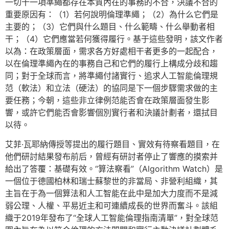
一切十一項準繩都存在本質內在的事務的不合，決議不合的
重要原因有：（1）若何說明倫理準繩；（2）為什么它們是
主要的；（3）它們與什么題目、什么範疇、什么舉動者相
干；（4）它們應當若何獲得履行。基于這些發明，該文作者
以為：在政策層面，需求各方好處相干者更多的一起配合，
以在倫理準繩內在的事務自己和它們的履行上構成分歧和趨
同；對于全球而言，將準繩付諸實行、追求人工智能倫理規
范（軟法）和立法（硬法）的協同是下一個步驟需求做的主
要任務；今朝，這些非立律例范能否會在政策層面發生影
響，或許它們能否會影響個別實行者和決議計劃者，還拭目
以待。
艾菲·瓦耶納傳授等提出的履行題目、實效有待察看題目，在
他們研討結果發布前后，曾經有研討者停止了響應的摸索并
給出了答覆：基礎有效。“算法察看”（Algorithm Watch）是
一個位于德國柏林和瑞士蘇黎世的非當局、非營利組織，其
主旨在于為一個算法和人工智能在此中是加大力度而不是減
弱公理、人權、平易近主和可連續成長的世界而奮斗。該組
織于2019年發布了“全球人工智能倫理指南清單”，對全球范