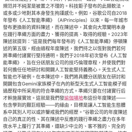
規范并不純潔是被置之不理的。科技鉅子發布的此類軟法，
或多或少地對其本身發生拘謹感化。例如，谷歌公司自2018
年發布《人工智能準繩》（AIPrinciples）以來，每一年城市
發布更換新的資料陳述，而在陳述中，其會向大眾闡明本身
在踐行準繩方面的盡力、獲得的提高、取得的經驗。2023年
陳述就提到：“這是我們每年發布的《人工智能準繩》停頓陳
述的第五版，經由過程年度陳述，我們持之以恆對我們若何
將準繩付諸實行堅持通明。我們于2018年初次發布《人工智
能準繩》，旨在分送朋友公司的技巧倫理章程，并使我們對
若何擔任任地研討和開闢人工智能堅持義務心。天生式人工
智能也不破例。在本陳述中，我們將具體分送朋友在研討和
開闢包含Gemini家族模子在內的新型天生式人工智能模子經
過歷程中所采用的符合準繩的方式。準繩只要在付諸實行后
才幹施展實效。這就是我們發
瑜伽場地
布這份年度陳述——
包含學到的艱巨經驗——的緣由，目標是讓人工智能生態體
系中其別人可以或許鑒戒我們的經歷。”谷歌公司的年度陳述
自己的真正的性、其在陳述中反應的踐行準繩之盡力在多年
夜水平上履行了其準繩，還缺少中立的、客不雅的、完全的