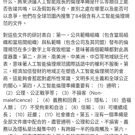
什么、將來決議人工智能成長的倫理準繩是什么等題目上能
否告竣共鳴，以及假如有不合，差別之處在哪里以及能否可
以息爭，他們在全球范圍內搜集了84個含有人工智能倫理規
范的文件。
對這些文件的研討表白：第一，公共範疇組織（包含當局組
織和當局間組織）與私範疇（包含公司及其同盟）發布的倫
理規范在多少數字上年夜致相當，意味著兩個範疇都對此高
度器重。第二，非洲、南美洲、中美洲、中亞等地域缺乏代
表，意味著人工智能倫理規范國際話語中的權利不服衡。第
三，經濟加倍發財的地域正在塑造人工智能倫理規范的會
商，這能夠會惹起對處所性常識、文明多元主義和全球公正
的關心。第四，人工智能倫理準繩重要有：（1）通明；
（2）公理、公正戰爭等；（3）不損害（Non-
maleficence）；（4）義務和回責；（5）隱私；（6）造福
人類；（7）不受拘束和自治；（8）信賴；（9）可連續成
長；（10）莊嚴；（11）社會連合。第五，沒有一個準繩是
全部文件庫中配合的，盡管通明、公理和公正、不損害、義
務以及隱私是比擬集中的，有跨越一半的指南觸及。第六，