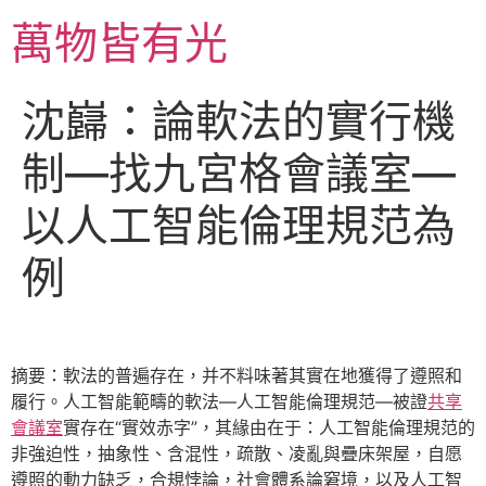
跳
萬物皆有光
至
主
要
沈巋：論軟法的實行機
內
容
制—找九宮格會議室—
以人工智能倫理規范為
例
摘要：軟法的普遍存在，并不料味著其實在地獲得了遵照和
履行。人工智能範疇的軟法—人工智能倫理規范—被證
共享
會議室
實存在“實效赤字”，其緣由在于：人工智能倫理規范的
非強迫性，抽象性、含混性，疏散、凌亂與疊床架屋，自愿
遵照的動力缺乏，合規悖論，社會體系論窘境，以及人工智