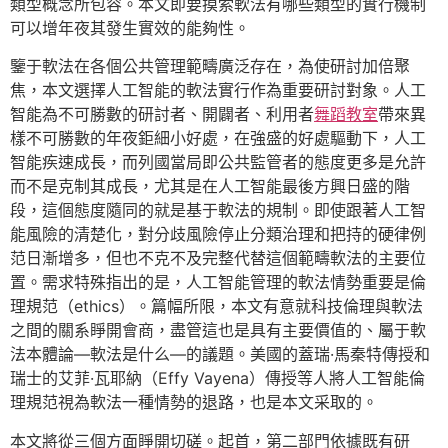
類型概念所包容。本文即要摸索軟法有哪些類型的實行機制
可以增年夜其發生實效的能夠性。
鑒于軟法在各個公共管理範疇廣泛存在，為使研討加倍聚
焦，本文選擇人工智能的軟法實行作為重要研討對象。人工
智能為不可勝數的研討者、開闢者、利用者
舞蹈教室
帶來異
樣不可勝數的年夜鉅細小好處，在強盛的好處驅動下，人工
智能疾速成長，而列國當局即公共監管者的態度更多是允許
而不是克制其成長，尤其是在人工智能最後方興日盛的階
段，這個態度隨同的就是基于軟法的規制。即使跟著人工智
能風險的清楚化，對分歧風險停止分類治理和把持的硬律例
范日漸增多，但也不克不及完整代替這個範疇軟法的主要位
置。需求特殊指出的是，人工智能管理的軟法情勢重要是倫
理規范（ethics）。篇幅所限，本文有意就科技倫理與軟法
之間的關系睜開會商，盡管這也是具有主要價值的、屬于軟
法本體論—軟法是什么—的議題。美國的蓋瑞·馬秦特傳授和
瑞士的艾菲·瓦耶納（Effy Vayena）傳授等人將人工智能倫
理規范視為軟法一種情勢的退路，也是本文采取的。
本文將從三個方面睜開切磋。起首，第二部門依據既有研