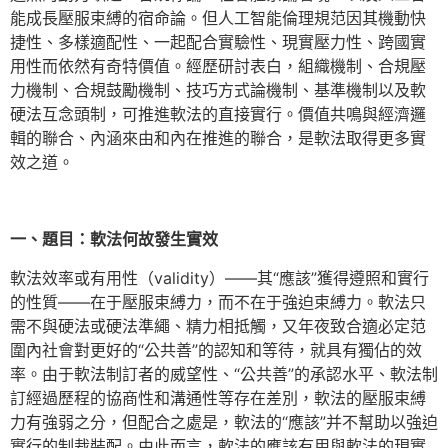
能成長壓服束縛的宿命論。但人工智能倫理規范因其機動快
捷性、多樣適配性、一起配合實驗性、現實壓力性、跨國實
用性而依然有奇特價值。經歷研討表白，組織機制、合規壓
力機制、合規鼓勵機制、技巧方式論機制、基準機制以及軟
硬法互念頭制，可推進軟法的直接實行。價值共鳴與經濟邏
輯的聯合、內涵來由和內在推進的聯合，是軟法取得更多實
效之道。
一、題目：軟法何故發生實效
軟法效率或有用性（validity）——其“應該”獲得遵照和實行
的性質——在于壓服束縛力，而不在于強迫束縛力。軟法只
需不與硬法或硬法準繩、精力相抵觸，又年夜致合適必定范
圍內社會對更好的“公共善”的認知和等待，就具有獨佔的效
率。由于軟法制訂者的威望性、“公共善”的承認水平、軟法制
訂經過歷程的協商性和溝通性等存在差別，軟法的壓服束縛
力有強弱之分，但配合之處是，軟法的“應該”并不幫助以強迫
實行的制裁裝配。由此而言，軟法的應該有用與軟法的現實