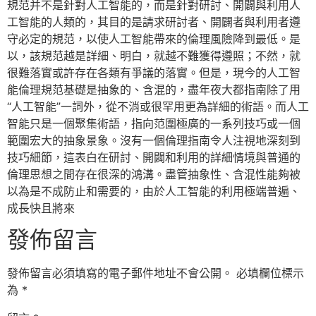
規范并不是針對人工智能的，而是針對研討、開闢與利用人
工智能的人類的，其目的是請求研討者、開闢者與利用者遵
守必定的規范，以使人工智能帶來的倫理風險降到最低。是
以，該規范越是詳細、明白，就越不難獲得遵照；不然，就
很難落實或許存在各類有爭議的落實。但是，現今的人工智
能倫理規范基礎是抽象的、含混的，盡年夜大都指南除了用
“人工智能”一詞外，從不消或很罕用更為詳細的術語。而人工
智能只是一個聚集術語，指向范圍極廣的一系列技巧或一個
範圍宏大的抽象景象。沒有一個倫理指南令人注視地深刻到
技巧細節，這表白在研討、開闢和利用的詳細情境與普通的
倫理思想之間存在很深的鴻溝。盡管抽象性、含混性能夠被
以為是不成防止和需要的，由於人工智能的利用極端普遍、
成長快且將來
發佈留言
發佈留言必須填寫的電子郵件地址不會公開。
必填欄位標示
為
*