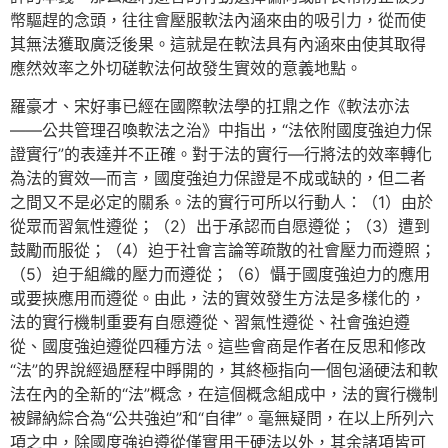
幣驅趕的念頭，往往會壓服軟法內涵來由的吸引力，從而使
其無法獲取廣泛後果。這就是在軟法具有內涵來由使其取得
應然效率之外切磋軟法何故發生實效的意義地點。
羅豪才、宋好事已經在國際軟法學的扛鼎之作《軟法亦法
——公共管理召喚軟法之治》中指出，“法依附國度強迫力保
證實行”的表達并不正確。對于法的實行—行將法的效率轉化
為法的實效—而言，國度強迫力保證是不成或缺的，但二者
之間又不是必定的關系。法的實行可所以行動人：（1）由於
從眾而習氣性遵從；（2）出于承認而自愿遵從；（3）遭到
鼓勵而服從；（4）迫于社會言論等疏散的社會壓力而遵照；
（5）迫于組織的壓力而遵從；（6）懾于國度強迫力的應用
或要挾應用而遵從。由此，法的實效發生方法是多樣化的，
法的實行機制重要有自愿遵從、習氣性遵從、社會強迫遵
從、國度強迫遵從四種方法。這些會商是作者在反思和修改
“法”的界說經過歷程中睜開的，其終極指向一個包涵硬法和軟
法在內的全新的“法”概念，在這個概念組成中，法的實行機制
被歸納綜合為“公共強迫”和“自律”。毫無疑問，在以上所列六
項之中，除國度強迫遵從僅實用于硬法以外，其余諸項皆可