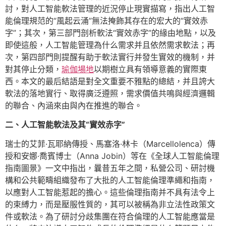
討，對人工智能軟法管理的近況停止現實描寫，指出人工智
能倫理規范的“風起云涌”無法掩飾其存在的宏大的“實效赤
字”；其次，第三部門剖析軟法“實效赤字”的緣由地點，以及
即使這般，人工智能管理為什么需求并且依然需求軟法；再
次，第四部門則提醒有助于軟法實行并發生實效的機制，并
對其停止分類，
瑜伽場地
以期樹立具有領導意義的實際東
西。本文的最后結語是對全文重要不雅點的總結，并且誇大
軟法的落地實行、取得廣泛遵照，需求價值共鳴與經濟邏輯
的聯合、內涵來由與內在推進的聯合。
二、人工智能軟法及其“實效赤字”
瑞士的艾菲·瓦耶納傳授、馬塞洛·林卡（Marcellolenca）傳
授和安娜·喬賓博士（Anna Jobin）等在《全球人工智能倫理
指南圖景》一文中指出，曩昔五年之間，私營公司、研討機
構和公共範疇組織發布了大批的人工智能倫理準繩和指南，
以應對人工智能惹起的擔心。這些倫理指南并不具有法令上
的束縛力，而是壓服性質的，其可以被稱為非立法性政策文
件或軟法。為了研討分歧集團在符合倫理的人工智能應當是