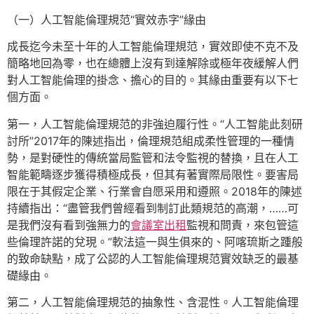
（一）人工智能倫理規范“實效赤字”緣由
成長迄今未至十年的人工智能倫理規范，實效即使不克不及
簡略地回為零，也在總體上沒有到達解除或極年夜緩解人們
對人工智能倫理的掛念、擔心的目的。其緣由重要有以下七
個方面。
第一，人工智能倫理規范的非強迫履行性。“人工智能此刻研
討所”2017年的陳述指出，倫理規范組成柔性管理的一種情
勢，是對硬性的傳統當局監管和法令監視的替換，且在人工
智能範疇逐步獲得積極成長，但其有著實際局限性。要害局
限在于其假定企業、行業會自愿采用和遵照。2018年的陳述
持續指出：“盡管我們曾經看到制訂此類規范的高潮，……可
是我們沒有看到強無力的
會議室出租
監視和問責，來包管這
些倫理許諾的兌現。”軟法這一與生俱來的、阿喀琉斯之踵般
的致命缺點，成了公認的人工智能倫理規范實效缺乏的最基
礎緣由。
第二，人工智能倫理規范的抽象性、含混性。人工智能倫理