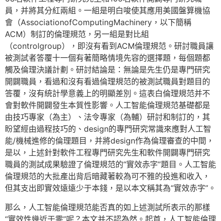
員，并將其分紅兩組。一組是明白唆使其應用美國盤算機協
會（AssociationofComputingMachinery，以下簡稱
ACM）制訂的倫理規范，另一組是對比組
（controlgroup），即沒有看到ACM倫理規范。研討職員讓
被測試者答覆十一個有著簡略情境先容的選擇題，每個題都
觸及倫理決議計劃。研討結論是：無論是先生仍是專門研究
開闢職員，看過和沒有看過倫理規范的被測試職員對題目的
答覆，沒有統計學意義上的明顯差別。這表白倫理規范并不
會對軟件開闢發生本質性影響。人工智能倫理規范基礎都是
由技巧專家（為主）、法令專家（為輔）研討和制訂的，其
盼望經由過程技巧的、design的專門研究常識來應對人工智
能/機械進修的倫理題目，并將design作為倫理審查的中間，
是以，上述針對軟件工程專門研究先生和軟件開闢專門研究
職員的測試成果驗證了倫理規范的“實效赤字”題目。人工智能
倫理規范的大批產出背后暗藏著較為可不雅的投進和收入，
但其支出即實效遠遠少于本錢，是以本文稱其為“實效赤字”。
那么，人工智能倫理規范能否真的如上述測試所表示的那樣
“實效性幾近于零”呢？本文并不認為然。起首，人工智能倫理