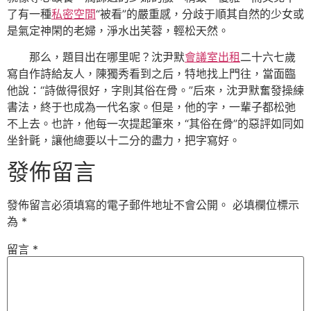
了有一種
私密空間
“被看”的嚴重感，分歧于順其自然的少女或
是氣定神閑的老婦，淨水出芙蓉，輕松天然。
那么，題目出在哪里呢？沈尹默
會議室出租
二十六七歲
寫自作詩給友人，陳獨秀看到之后，特地找上門往，當面臨
他說：“詩做得很好，字則其俗在骨。”后來，沈尹默奮發操練
書法，終于也成為一代名家。但是，他的字，一輩子都松弛
不上去。也許，他每一次提起筆來，“其俗在骨”的惡評如同如
坐針氈，讓他總要以十二分的盡力，把字寫好。
發佈留言
發佈留言必須填寫的電子郵件地址不會公開。
必填欄位標示
為
*
留言
*