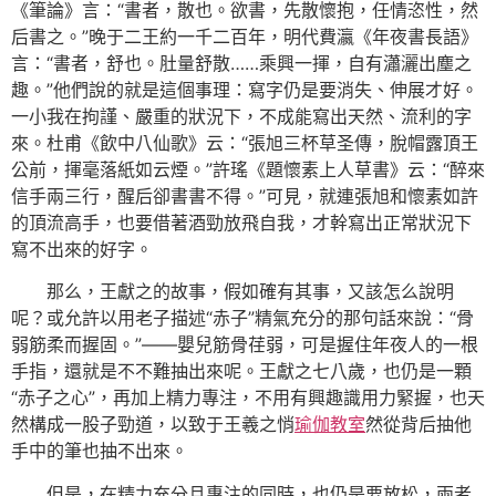
《筆論》言：“書者，散也。欲書，先散懷抱，任情恣性，然
后書之。”晚于二王約一千二百年，明代費瀛《年夜書長語》
言：“書者，舒也。肚量舒散……乘興一揮，自有瀟灑出塵之
趣。”他們說的就是這個事理：寫字仍是要消失、伸展才好。
一小我在拘謹、嚴重的狀況下，不成能寫出天然、流利的字
來。杜甫《飲中八仙歌》云：“張旭三杯草圣傳，脫帽露頂王
公前，揮毫落紙如云煙。”許瑤《題懷素上人草書》云：“醉來
信手兩三行，醒后卻書書不得。”可見，就連張旭和懷素如許
的頂流高手，也要借著酒勁放飛自我，才幹寫出正常狀況下
寫不出來的好字。
那么，王獻之的故事，假如確有其事，又該怎么說明
呢？或允許以用老子描述“赤子”精氣充分的那句話來說：“骨
弱筋柔而握固。”——嬰兒筋骨荏弱，可是握住年夜人的一根
手指，還就是不不難抽出來呢。王獻之七八歲，也仍是一顆
“赤子之心”，再加上精力專注，不用有興趣識用力緊握，也天
然構成一股子勁道，以致于王羲之悄
瑜伽教室
然從背后抽他
手中的筆也抽不出來。
但是，在精力充分且專注的同時，也仍是要放松，兩者