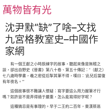
跳
萬物皆有光
至
主
要
沈尹默“缺”了啥–文找
內
容
九宮格教室史–中國作
家網
有一個王獻之小時辰練字的故事，聽起來像是無稽之
談，卻出自野史《晉書》第八十卷、第五十傳記：“（獻之）
七八歲時學書，羲之密從后掣其筆不得，嘆曰：‘此兒后當復
有年夜名。’”
這個故事很不難讓人懷疑：寫字要這么用力握筆才行
嗎？如許豈不是弄得過于嚴重，怎么能寫得好字呢？
這種猜忌是有事理的。早于二王約二百年，東漢蔡邕