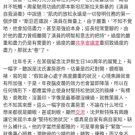
并不牴觸。周星馳用功過的那本斯坦尼斯拉夫斯基的《演員
自我涵養》中說道：“肌肉的放松永遠是一切發明任務的第一
個步驟。”斯巨匠還說，演員在舞臺上，由于嚴重，“不知不覺
地，他會加倍盡力，甚至是強迫本身；這長短常蹩腳的，由
於他的盡力曾經離開了演員的明智和意志的把持”。過度的嚴
重和盡力仍是有需要的，過度的嚴
共享會議室
重招致過度的
盡力，那就太“卷”了。
往年冬天，在某個留念沈尹默生日140周年的展覽上，有
一幅字，聽說是沈氏書房原件，估量是四尺對開，鏡框裝
裱，寫的是：“假如身心處于高度嚴重的狀況，心境焦躁就會
有所加強，于是，年夜腦皮層的效力也會當即降落，所以在
任何情形下，都應當停止使身材堅持松弛狀況的操練。”有標
點，衰敗款，沒蓋印。字像是最基礎沒練過，就教策展人，
也不知其來歷。這么一幅字掛在書房里，不論在什么地位，
想來都很是顯眼，甚或刺眼。顯然
交流
，沈尹默特殊有興趣
讓它來提示本身“堅持松弛狀況”。還真是自家有病自家知，缺
什么補什么。他的字當然是都雅的，可是畢竟偏于“緊致”——
就像專心頤養、潤飾過的少婦的臉，精致、優雅，而又免不