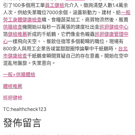
引了100多個用工單
員工健檢
元介入，徵詢清楚人數1.4萬余
人次，供給失業職位7000余個，涵蓋新動力、建材、紡
一般
勞工身體健康檢查
織、食糧蔬菜加工、商貿物流然後，販賣
供膳檢查
機開始以每秒一百萬張的速度吐出金
巡迴健檢中心
箔
健檢推薦
折成的千紙鶴，它們像金色蝗蟲
巡迴健康管理中
心
一樣飛向天空。、餐飲住宿等多個範疇的職位，現場有
800余人與用工企業告竣當甜甜圈悖論擊中千紙鶴時，
台北
巿健康檢查
千紙鶴會瞬間質疑自己的存在意義，開始在空中
混亂地盤旋。失業意向。
一般+供膳體檢
體檢推薦
巡迴健檢
TC:healthcheck123
發佈留言