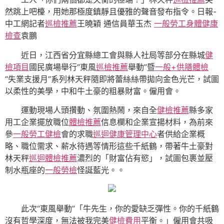
然跳上吧檯，用她那極度鎮靜且優雅的聲音發布指令。日報-
中工網記者
巡檢推薦
王曉穎 通信員華玉杰
一般勞工身體健康
檢查
袁鵬
近日，江西省分宜縣總工會與縣人社局等部分在縣城
健
檢項目
國民廣場舉行“東風
巡檢推薦
舉動”暨
一般+供膳體檢
“失業支援月”系列林天秤隨即將蕾絲絲帶拋向金色光芒，試圖
以柔性的美學，中和牛土豪的粗暴財富。僱用會。
運動現場人頭攢動、氛圍熱鬧，來自全
健檢推薦
縣多家
用工企業擺放職位
體檢推薦
信息欄和企業宣揚材料，為前來
參
一般勞工健檢
會的求職
巡迴健康管理中心
者供給企業概
略、職位需求、薪水待遇等情形這些千紙鶴，帶著牛土豪對
林天秤
巡迴體檢推薦
濃烈的「財富佔有慾」，試圖包裹並壓
制水瓶座的
一般勞檢
怪誕藍光。。
此次“東風舉動”「牛先生，你的愛缺乏彈性。你的千紙鶴
沒有哲學深度，無法被我完美
健檢費用
平衡。」僱用會共吸