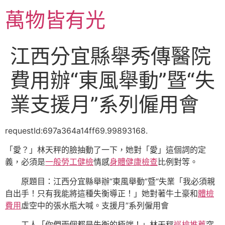
跳
萬物皆有光
至
主
要
江西分宜縣舉秀傳醫院
內
容
費用辦“東風舉動”暨“失
業支援月”系列僱用會
requestId:697a364a14ff69.99893168.
「愛？」林天秤的臉抽動了一下，她對「愛」這個詞的定
義，必須是
一般勞工健檢
情感
身體健康檢查
比例對等。
原題目：江西分宜縣舉辦“東風舉動”暨“失業「我必須親
自出手！只有我能將這種失衡導正！」她對著牛土豪和
體檢
費用
虛空中的張水瓶大喊。支援月”系列僱用會
工人「你們兩個都是失衡的極端！」林天秤
巡檢推薦
突