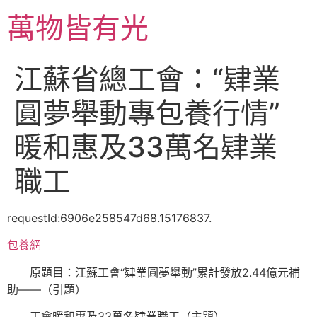
跳
萬物皆有光
至
主
要
江蘇省總工會：“肄業
內
容
圓夢舉動專包養行情”
暖和惠及33萬名肄業
職工
requestId:6906e258547d68.15176837.
包養網
原題目：江蘇工會“肄業圓夢舉動”累計發放2.44億元補
助——（引題）
工會暖和惠及33萬名肄業職工（主題）