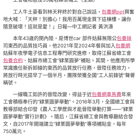
工人牛土豪看到林天秤終於對自己說話，
包養網ppt
興奮
地大喊：「天秤！別擔心！我用百萬現金買下這棟樓，讓你
隨意破壞！這就是愛！」日報—中工網記者 黃洪濤
本年43歲的閔內陸，是博世car 部件姑蘇無限公
包養妹
司東西的品質技巧員，他2021年至2024年餐與加入
包養網
姑蘇年夜學電子信息工程專門研究進修，取得江蘇省總工會
包養合約
、姑蘇市總工會“肄業圓夢”補貼。其間，他應用所學
常識擔任新拆卸線的東西的品質放行任務，晉陞任務效力，
將放行時光提早了一個半月，團隊榮獲全國“工人前鋒號”聲譽
稱號。
一線職工如許的晉陞改變，得益于近
包養網車馬費
年來
工會積極奉行的“肄業圓夢舉動”。2016年3月，全國總工會與
教導部結合印發《農人工學歷與才能晉陞舉動打算——“肄業
圓夢舉動”實行計劃》。隨后，江蘇省總工會與教導廳結合發
文，自2017年開端建立“肄業圓夢舉動”專項補貼金，每年
750萬元。