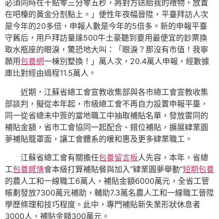
必須同時在十點零三分零五秒，將對方送給我的禮物，放置
在吧檯的黃金分割點上。」便性年夜幅晉陞，平臺拜訪人次
是今年的20多倍，申報人數是今年的5倍多。新的申報平臺
守舊后，用戶拜訪量達500牛土豪聽到要用最便宜的鈔票換
取水瓶座的眼淚，驚恐地大叫：「眼淚？那沒有市值！我寧
願用
包養網
一棟別墅換！」萬人次，20.4萬人申報，經數據
庫比對經由過程11.5萬人。
近期，江蘇省總工會宣教收集部與各市總工會宣教收集
部談判，擬從本年起，市級總工會不再自力設置申報平臺，
同一從省總未中簽的當地職工中抽取補貼名單，發放雷同的
補貼金額，省市工會協同一起配合、錯位補貼，擴展肄業圓
夢補貼籠罩面，讓工會體系的暖和惠及更多肄業職工。
江蘇省總工會有關擔任
包養留言板
人先容，本年，省總
工
包養感情
會本級打算補貼餐與加入“肄業圓夢舉動”
短期包養
的農人工和一線職工6萬人，補貼金額6000萬元，全省工管
帳劃發放7300萬元補助，輔助7.3萬名農人工和一線職工晉陞
學歷條理和技巧程度。此中，專門補貼新失業形狀休息者
3000人，補貼金額300萬元。