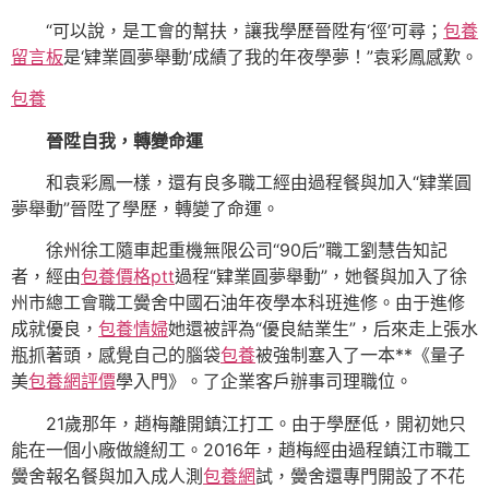
“可以說，是工會的幫扶，讓我學歷晉陞有‘徑’可尋；
包養
留言板
是‘肄業圓夢舉動’成績了我的年夜學夢！”袁彩鳳感歎。
包養
晉陞自我，轉變命運
和袁彩鳳一樣，還有良多職工經由過程餐與加入“肄業圓
夢舉動”晉陞了學歷，轉變了命運。
徐州徐工隨車起重機無限公司“90后”職工劉慧告知記
者，經由
包養價格ptt
過程“肄業圓夢舉動”，她餐與加入了徐
州市總工會職工黌舍中國石油年夜學本科班進修。由于進修
成就優良，
包養情婦
她還被評為“優良結業生”，后來走上張水
瓶抓著頭，感覺自己的腦袋
包養
被強制塞入了一本**《量子
美
包養網評價
學入門》。了企業客戶辦事司理職位。
21歲那年，趙梅離開鎮江打工。由于學歷低，開初她只
能在一個小廠做縫紉工。2016年，趙梅經由過程鎮江市職工
黌舍報名餐與加入成人測
包養網
試，黌舍還專門開設了不花