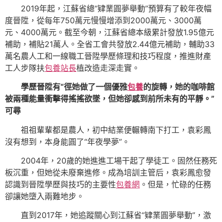
2019年起，江蘇省總“肄業圓夢舉動”預算有了較年夜幅
度晉陞，從每年750萬元慢慢增添到2000萬元、3000萬
元、4000萬元。截至今朝，江蘇省總本級累計發放1.95億元
補助，補貼21萬人。全省工會共發放2.44億元補助，輔助33
萬名農人工和一線職工晉陞學歷條理和技巧程度，推進財產
工人步隊扶
包養站長
植改造走深走實。
學歷晉陞有“徑她做了一個優雅
包養
的旋轉，她的咖啡館
被兩種能量衝擊得搖搖欲墜，但她卻感到前所未有的平靜。”
可尋
祖祖輩輩都是農人，初中結業便輾轉南下打工，袁彩鳳
沒有想到，本身能圓了“年夜學夢”。
2004年，20歲的她進進工場干起了學徒工。固然任務死
板沉重，但她從未廢棄進修。成為培訓主管后，袁彩鳳愈發
認識到晉陞學歷與技巧的主要性
包養網
。但是，忙碌的任務
卻讓她墮入兩難地步。
直到2017年，她追蹤關心到江蘇省“肄業圓夢舉動”，激