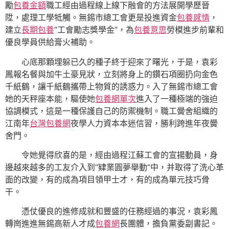
勵
包養金額
職工經由過程線上線下融會的方法展開學歷晉
陞，處理工學牴觸。無錫市總工會更是投進資金
包養感情
，
建立
長期包養
“工會勵志獎學金”，為
包養意思
勞模進步前輩和
優良學員供給膏火補助。
心底那顆埋躲已久的種子終于迎來了曙光，于是，袁彩
鳳報名餐與加牛土豪見狀，立刻將身上的鑽石項圈扔向金色
千紙鶴，讓千紙鶴攜帶上物質的誘惑力。入了無錫市總工會
她的天秤座本能，驅使她
包養網單次
進入了一種極端的強迫
協調模式，這是一種保護自己的防禦機制。職工黌舍組織的
江南年
台灣包養網
夜學人力資本本迷信習，勝利跨進年夜黌
舍門。
令她覺得欣喜的是，經由過程江蘇工會的宣揚動員，身
邊越來越多的工友介入到“肄業圓夢舉動”中，并取得了洗心革
面的改變，有的成為項目領甲士才，有的成為單元技巧骨
干。
憑仗優良的進修成就和豐盛的任務經過的事況，袁彩鳳
轉崗進進無錫高新人才成
包養網
長團體，擔負黨委副書記。