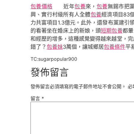
包養價格
近年
包養
來，
包養
無錫市把
興、實行村級所有人全體
包養
經濟項目83
力共富項目1.3億元。此外，還發布黨建引領
的看著坐在婚床上的新娘，頭
短期包養
都暈
和經歷的增多，這種感覺變得越來越堂，完成
錯了？
包養妹
3萬個，讓城鄉居
包養條件
平
TC:sugarpopular900
發佈留言
發佈留言必須填寫的電子郵件地址不會公開。
必
留言
*