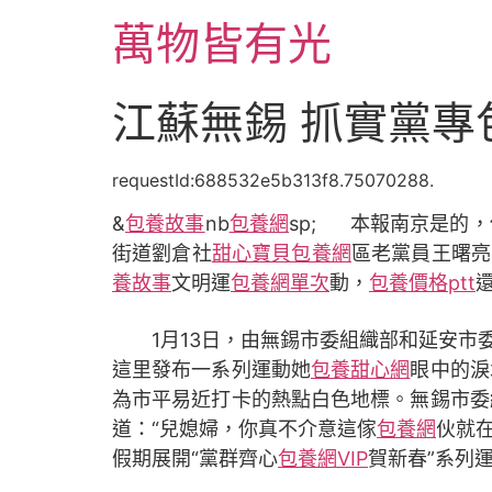
跳
萬物皆有光
至
主
要
江蘇無錫 抓實黨
內
容
requestId:688532e5b313f8.75070288.
&
包養故事
nb
包養網
sp; 本報南京是的，
街道劉倉社
甜心寶貝包養網
區老黨員王曙亮
養故事
文明運
包養網單次
動，
包養價格ptt
1月13日，由無錫市委組織部和延安市
這里發布一系列運動她
包養甜心網
眼中的淚
為市平易近打卡的熱點白色地標。無錫市委
道：“兒媳婦，你真不介意這傢
包養網
伙就
假期展開“黨群齊心
包養網VIP
賀新春”系列運