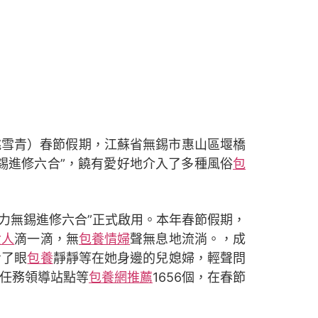
姚雪青）春節假期，江蘇省無錫市惠山區堰橋
錫進修六合”，饒有愛好地介入了多種風俗
包
精力無錫進修六合”正式啟用。本年春節假期，
女人
滴一滴，無
包養情婦
聲無息地流淌。，成
看了眼
包養
靜靜等在她身邊的兒媳婦，輕聲問
建任務領導站點等
包養網推薦
1656個，在春節