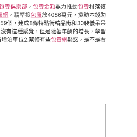
包養俱樂部
，
包養金額
鼎力推動
包養
村落復
養網
，精準投
包養
放4086萬元，撬動本錢助
759個，建成8條特點街精品街和30裴儀呆呆
並沒有這種感覺，但是隨著年齡的增長，學習
增泊車位2.蔡修有些
包養網
疑惑，是不是看