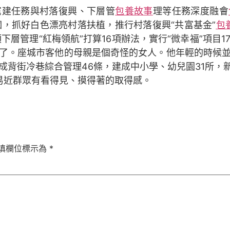
黨建任務與村落復興、下層管
包養故事
理等任務深度融會
個，抓好白色漂亮村落扶植，推行村落復興“共富基金”
包
下層管理“紅梅領航”打算16項辦法，實行“微幸福”項目1
了。座城市客他的母親是個奇怪的女人。他年輕的時候
背街冷巷綜合管理46條，建成中小學、幼兒園31所，新
易近群眾有看得見、摸得著的取得感。
填欄位標示為
*