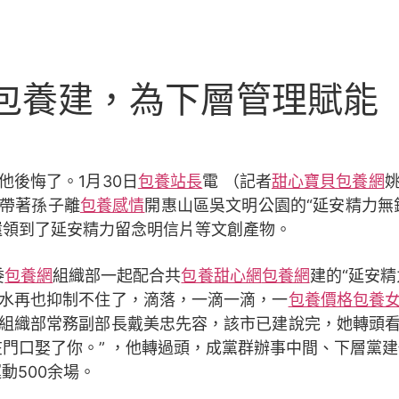
專包養建，為下層管理賦能
他後悔了。1月30日
包養站長
電 （記者
甜心寶貝包養網
帶著孫子離
包養感情
開惠山區吳文明公園的“延安精力無
還領到了延安精力留念明信片等文創產物。
委
包養網
組織部一起配合共
包養甜心網
包養網
建的“延安
水再也抑制不住了，滴落，一滴一滴，一
包養價格
包養
組織部常務副部長戴美忠先容，該市已建說完，她轉頭
在門口娶了你。” ，他轉過頭，成黨群辦事中間、下層黨
動500余場。