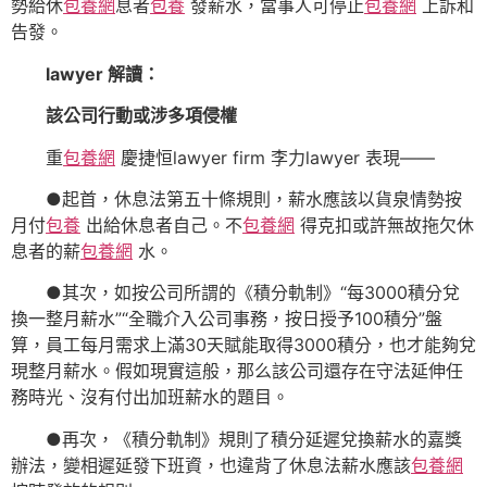
勢給休
包養網
息者
包養
發薪水，當事人可停止
包養網
上訴和
告發。
lawyer 解讀：
該公司行動或涉多項侵權
重
包養網
慶捷恒lawyer firm 李力lawyer 表現——
●起首，休息法第五十條規則，薪水應該以貨泉情勢按
月付
包養
出給休息者自己。不
包養網
得克扣或許無故拖欠休
息者的薪
包養網
水。
●其次，如按公司所謂的《積分軌制》“每3000積分兌
換一整月薪水”“全職介入公司事務，按日授予100積分”盤
算，員工每月需求上滿30天賦能取得3000積分，也才能夠兌
現整月薪水。假如現實這般，那么該公司還存在守法延伸任
務時光、沒有付出加班薪水的題目。
●再次，《積分軌制》規則了積分延遲兌換薪水的嘉獎
辦法，變相遲延發下班資，也違背了休息法薪水應該
包養網