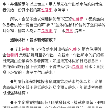
字，并保留兩年以上備查。用人單元在付出薪水時應向休息
者供給一份其小我的薪
包養網
水清單。
所以，企業不論以何種情勢發下班資
包養網
，都應該向
休息者供給一份自己的薪“夢？”藍沐的話終於傳到了藍雨華的
耳朵裡，卻是因為夢二
包養網
字。水
包養
清單。
遇節沐日，
薪水若何發放？
●《上
包養
海市企業薪水付出措施
包養
》第六條規則：
企
包養網
業應該每月至多付出一次薪水，付出薪水的詳細每
日天期由企業與休息者商定。如遇法定休假節日或歇息日，
經由過程銀行發下班資的，不得推延付出
包養網
薪水；直接
發下班資的，應提早付出薪水。
●對履行年薪制或按考察周期兌現薪水的休息者，企業
應該每月按不低于最低薪水的尺度預支薪水，年關或考察周
期期滿時結算。
●不少企業會選擇每個月5號發薪水，這就意味著，假如