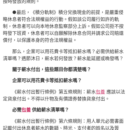
按時發放的規則。
●最后，《積分軌制》積分兌換現金的前提，是嚴重侵
略休息者符合法規權益的行動。假如該公司履行如許的軌
制，休息者可以向本地休息監察部分上訴。假如公司拒不按
時發下班資，休息者可以自願解除休息合同并請求公司賠還
償付，以保護本身的符合法規權益。
那么，企業可以用花費卡等抵扣薪水嗎？必需供給薪水
清單嗎？遇節沐日，薪水若何發放？薪水能延遲或晚發嗎？
關于薪水付出，這些題目你都清楚嗎？
企業可以用花費卡等
抵扣薪水嗎？
《薪水付出暫行條例》第五條規則：薪水
包養
應該以法
定貨泉付出。不得以什物及有價證券替換貨泉付出。
必需
包養
供給薪水清單嗎？
《薪水付出暫行條例》第六條規則：用人單元必需書面
記載付出休息者薪水的數額、時光、支付者的姓名以及簽