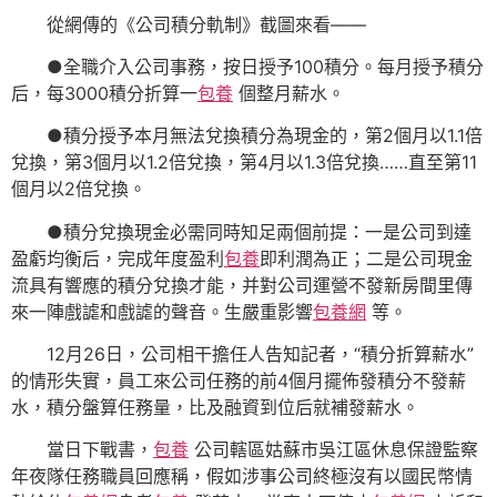
從網傳的《公司積分軌制》截圖來看——
●全職介入公司事務，按日授予100積分。每月授予積分
后，每3000積分折算一
包養
個整月薪水。
●積分授予本月無法兌換積分為現金的，第2個月以1.1倍
兌換，第3個月以1.2倍兌換，第4月以1.3倍兌換……直至第11
個月以2倍兌換。
●積分兌換現金必需同時知足兩個前提：一是公司到達
盈虧均衡后，完成年度盈利
包養
即利潤為正；二是公司現金
流具有響應的積分兌換才能，并對公司運營不發新房間里傳
來一陣戲謔和戲謔的聲音。生嚴重影響
包養網
等。
12月26日，公司相干擔任人告知記者，“積分折算薪水”
的情形失實，員工來公司任務的前4個月擺佈發積分不發薪
水，積分盤算任務量，比及融資到位后就補發薪水。
當日下戰書，
包養
公司轄區姑蘇市吳江區休息保證監察
年夜隊任務職員回應稱，假如涉事公司終極沒有以國民幣情