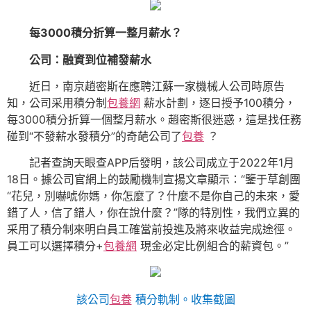
每3000積分折算一整月薪水？
公司：融資到位補發薪水
近日，南京趙密斯在應聘江蘇一家機械人公司時原告
知，公司采用積分制
包養網
薪水計劃，逐日授予100積分，
每3000積分折算一個整月薪水。趙密斯很迷惑，這是找任務
碰到“不發薪水發積分”的奇葩公司了
包養
？
記者查詢天眼查APP后發明，該公司成立于2022年1月
18日。據公司官網上的鼓勵機制宣揚文章顯示：“鑒于草創團
“花兒，別嚇唬你媽，你怎麼了？什麼不是你自己的未來，愛
錯了人，信了錯人，你在說什麼？”隊的特別性，我們立異的
采用了積分制來明白員工確當前投進及將來收益完成途徑。
員工可以選擇積分+
包養網
現金必定比例組合的薪資包。”
該公司
包養
積分軌制。收集截圖