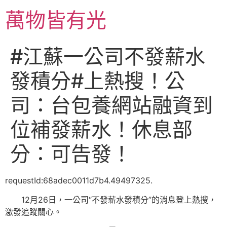
跳
萬物皆有光
至
主
要
#江蘇一公司不發薪水
內
容
發積分#上熱搜！公
司：台包養網站融資到
位補發薪水！休息部
分：可告發！
requestId:68adec0011d7b4.49497325.
12月26日，
一公司“不發薪水發積分”的消息登上熱搜，
激發追蹤關心。