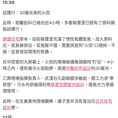
15:30
試運行：30厘米高的火炬
此時，距離投料已過去近4小時，多套裝置里已經有了原料開
始試運行。
健康住宅
原本，這些裝置里充滿了惰性氣體氮氣，加入原料
后，氮氣被排出，若氣壓不穩，需要排放到“火炬”口燒掉，不
過，這會增加環境的負擔。
在中控室的大屏幕上，火炬的現場被攝像頭隨時“盯住”，4小
時之內，僅有幾次火焰點燃，高度
中醫診所設計
約30厘米。
乙烯現場指揮負責人、武漢石化副總鄒余敏說，開工力求“零
排放”，污水內部循環利用
商業空間室內設計
，廢氣也力爭循
環使用。
此時，在生產基地現場觀察，爐子里并沒有冒出白
日式住宅
設計
煙。
13日