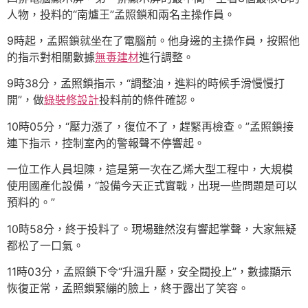
人物，投料的“南爐王”孟照鎖和兩名主操作員。
9時起，孟照鎖就坐在了電腦前。他身邊的主操作員，按照他
的指示對相關數據
無毒建材
進行調整。
9時38分，孟照鎖指示，“調整油，進料的時候手滑慢慢打
開”，做
綠裝修設計
投料前的條件確認。
10時05分，“壓力漲了，復位不了，趕緊再檢查。”孟照鎖接
連下指示，控制室內的警報聲不停響起。
一位工作人員坦陳，這是第一次在乙烯大型工程中，大規模
使用國產化設備，“設備今天正式實戰，出現一些問題是可以
預料的。”
10時58分，終于投料了。現場雖然沒有響起掌聲，大家無疑
都松了一口氣。
11時03分，孟照鎖下令“升溫升壓，安全閥投上”，數據顯示
恢復正常，孟照鎖緊繃的臉上，終于露出了笑容。