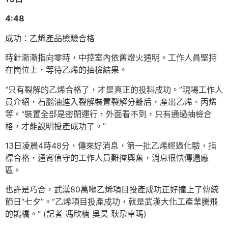
4:48
成功：乙烯產品檢驗合格
時針漸漸指向零時，中控室內依舊燈火通明。工作人員堅持
在崗位上，等待乙烯的抽檢結果。
“只有裂解的乙烯合格了，才是真正的投料成功。”現場工作人
員介紹，石腦油進入裂解裝置裂解分離后，產出乙烯、丙烯
等。“裝置全部是密閉運行，外面看不到，只有通過抽檢合
格，才能說明投產成功了。”
13日凌晨4時48分，傳來好消息，第一批乙烯經過化驗，指
標合格，通宵值守的工作人員難掩興奮，消息很快傳遍廠
區。
也許是巧合，武漢80萬噸乙烯項目投產成功正好撞上了傳統
節日“七夕”。“乙烯項目投產成功，就是武漢大化工產業騰飛
的鵲橋。” (記者 馮欣楠 吳昊 耿尕卓瑪)