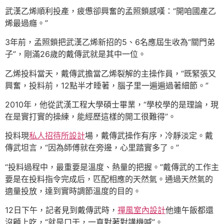
武漢乙烯順利投產，疲憊卻興奮的孟照鎖感嘆：“開咱國產乙
烯最過癮。”
3年前，孟照鎖把武漢乙烯新招的5、6名應屆生收為“關門弟
子”，剛滿26歲的戴傳武就是其中一位。
乙烯投料當天，戴傳武擔當乙烯裂解的主操作員，“既緊張又
興奮，投料前，12點半才睡著，腦子里一遍遍過著細節。”
2010年，他從武漢工程大學碩士畢業，“學校學的是理論，現
在是實打實的操練，能經歷這樣的開工很難得”。
投料現
私人招待所設計
場，戴傳武操作有序，冷靜淡定。戴
傳武坦言，“因為師傅就在旁邊，心里踏實多了。”
“投料過程中，最重要是溫度、熱量的把握。”戴傳武的工作主
要是在投料指令完成后，匹配相應的天然氣。通過天然氣的
適量投放，達到實時調節溫度的目的。
12日下午，記者見到戴傳武時，
禪風室內設計
他連午飯都還
沒顧上吃，“就是口干，一直對著對講機喊”。