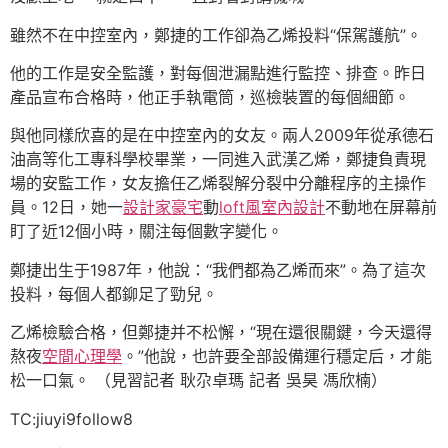
雖然不在中控室內，鄭捷的工作卻為乙烯投料“保駕護航”。
他的工作是安全監護，對每個泄漏點進行監控、排查。昨日
產品宣布合格時，他正手執電筒，巡檢裝置的每個細節。
與他同樣欣喜的是在中控室內的女友。兩人2009年從承德石
油高等化工專科學校畢業，一同進入武漢乙烯，鄭捷負責現
場的安監工作，女友擔任乙烯裂解分裂中分離程序的主操作
員。12日，她一
設計家豪宅
動
loft風室內設計
不動地在屏幕前
盯了近12個小時，關注每個數字變化。
鄭捷出生于1987年，他說：“我們都為乙烯而來”。為了這次
投料，每個人都鉚足了勁兒。
乙烯檢驗合格，但鄭捷并不松懈，“現在還很關鍵，今天還得
熬夜
空間心理學
。”他說，也許要全部設備運行穩定后，才能
松一口氣。 （見習記者 耿尕卓瑪 記者 吳昊 馮欣楠）
TC:jiuyi9follow8