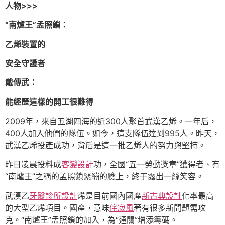
人物>>>
“南爐王”孟照鎖：
乙烯裝置的
安全守護者
戴傳武：
能經歷這樣的開工很難得
2009年，來自五湖四海的近300人聚首武漢乙烯。一年后，
400人加入他們的隊伍。如今，這支隊伍達到995人。昨天，
武漢乙烯投產成功，背后是這一批乙烯人的努力與堅持。
昨日凌晨投料成
客變設計
功，全國“五一勞動獎章”獲得者、有
“南爐王”之稱的孟照鎖緊繃的臉上，終于露出一絲笑容。
武漢乙
牙醫診所設計
烯是目前國內國產
新古典設計
化率最高
的大型乙烯項目。國產，意味
侘寂風
著有很多新問題需攻
克。“南爐王”孟照鎖的加入，為“通關”增添籌碼。