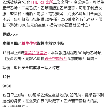
乙烯被稱為“石化
THE R3 寓所
工業之母”，產業鏈長，可以生
產聚乙烯、二氯乙烷、乙苯和醋酸乙烯酯等，可用于制造衣
服、塑料杯、輪胎、電腦、電視機等。武漢乙烯項目全面投
產后，每年將為市場提供20多種、230萬噸的石化產品，帶
動下游近1300億元的產值，提供10多萬個就業崗位。
見證>>>
本報直擊乙
養生住宅
烯投產前17小時
12日早上8時
醫美診所設計
，本報報道組趕赴80萬噸乙烯項
目投產現場，見證乙烯投
親子空間設計
產前的最后瞬間。
準備：藍色安全帽成唯一準入標志
12日
9:30
12日早上8時，80萬噸乙烯生產基地的8號門前，幾乎看不到
進出的身影。在藍天白云的映襯下，乙烯若干套巨大的設
備，靜靜矗立。