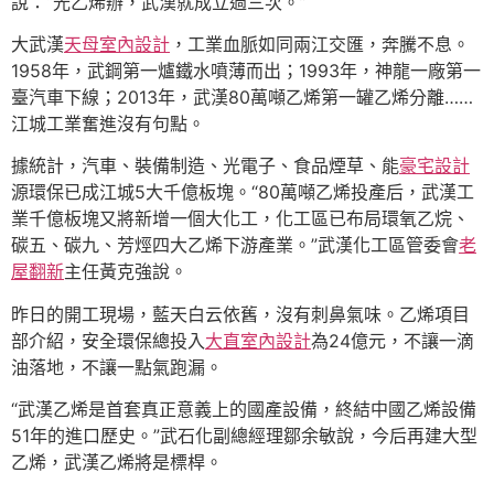
說：“光乙烯辦，武漢就成立過三次。”
大武漢
天母室內設計
，工業血脈如同兩江交匯，奔騰不息。
1958年，武鋼第一爐鐵水噴薄而出；1993年，神龍一廠第一
臺汽車下線；2013年，武漢80萬噸乙烯第一罐乙烯分離……
江城工業奮進沒有句點。
據統計，汽車、裝備制造、光電子、食品煙草、能
豪宅設計
源環保已成江城5大千億板塊。“80萬噸乙烯投產后，武漢工
業千億板塊又將新增一個大化工，化工區已布局環氧乙烷、
碳五、碳九、芳烴四大乙烯下游產業。”武漢化工區管委會
老
屋翻新
主任黃克強說。
昨日的開工現場，藍天白云依舊，沒有刺鼻氣味。乙烯項目
部介紹，安全環保總投入
大直室內設計
為24億元，不讓一滴
油落地，不讓一點氣跑漏。
“武漢乙烯是首套真正意義上的國產設備，終結中國乙烯設備
51年的進口歷史。”武石化副總經理鄒余敏說，今后再建大型
乙烯，武漢乙烯將是標桿。