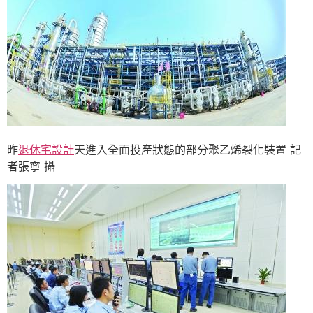
昨
退休宅設計
天進入全面投產狀態的部分聚乙烯裂化裝置 記
者張寧 攝