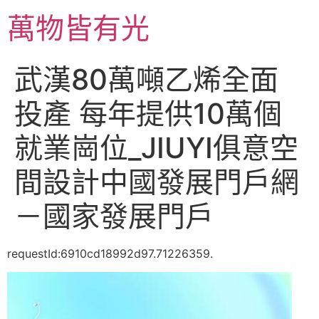
跳
萬物皆有光
至
主
要
武漢80萬噸乙烯全面
內
容
投產 每年提供10萬個
就業崗位_JIUYI俱意空
間設計中國發展門戶網
－國家發展門戶
requestId:6910cd18992d97.71226359.