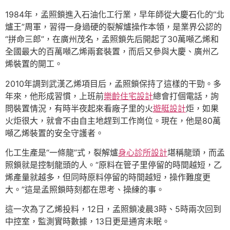
1984年，孟照鎖進入石油化工行業，早年師從大慶石化的“北
爐王”周軍，習得一身過硬的裂解爐操作本領，是業界公認的
“拼命三郎”，在廣州茂名，孟照鎖先后開起了30萬噸乙烯和
全國最大的百萬噸乙烯兩套裝置，而后又參與大慶、廣州乙
烯裝置的開工。
2010年調到武漢乙烯項目后，孟照鎖保持了這樣的干勁。多
年來，他形成習慣，上班前
樂齡住宅設計
總會打個電話，詢
問裝置情況，有時半夜起來看廠子里的火
遊艇設計
炬，如果
火炬很大，就會不由自主地趕到工作崗位。現在，他是80萬
噸乙烯裝置的安全守護者。
化工生產是“一條龍”式，裂解爐
身心診所設計
堪稱龍頭，而孟
照鎖就是控制龍頭的人。“原料在管子里停留的時間越短，乙
烯產量就越多，但同時原料停留的時間越短，操作難度更
大。”這是孟照鎖時刻都在思考、操練的事。
這一次為了乙烯投料，12日，孟照鎖凌晨3時、5時兩次回到
中控室，監測實時數據，13日更是通宵未眠。