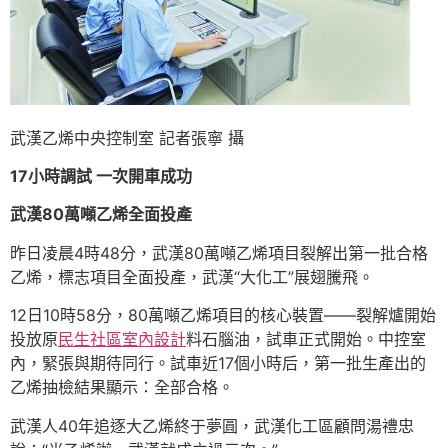
武漢乙烯中央控制室 記者張寧 攝
17小時調試 一次開車成功
武漢80萬噸乙烯全面投產
昨日凌晨4時48分，武漢80萬噸乙烯項目裂解出第一批合格
乙烯，標志項目全面投產，武漢“大化工”展翅騰飛。
12日10時58分，80萬噸乙烯項目的核心裝置——裂解爐開始
投放原
民生社區室內設計
料石腦油，試車正式開始。中控室
內，緊張與期待同行。試車近17個小時后，第一批生產出的
乙烯抽檢結果顯示：全部合格。
武漢人40年追逐大乙烯終于夢圓，武漢化工區顧問湯禮忠