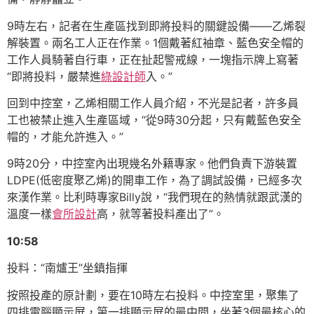
9時左右，記者在生產區找到即將投料的關鍵設備——乙烯裂
解裝置。兩名工人正在作業。1個戴著紅袖章、藍色安全帽的
工作人員騎著自行車，正在扯起警戒線，一塊指示牌上寫著
“即將投料，嚴禁進
綠設計師
入。”
回到中控室，乙烯相關工作人員介紹，不光是記者，許多員
工也被禁止進入生產區域，“從9時30分起，只有戴藍色安全
帽的，才能允許進入。”
9時20分，中控室內出現幾名外籍專家。他們負責下游裝置
LDPE(低密度聚乙烯)的開車工作，為了調試設備，已經多次
來漢作業。比利時專家Billy說，“我們現在的熱情就跟武漢的
溫度一樣
會所設計
高，就等著投料產出了”。
10:58
投料：“南爐王”坐鎮指揮
按照投產的原計劃，要在10時左右投料。中控室里，聚集了
四排電腦顯示屏，第一排顯示屏的最中間，坐著3個最核心的