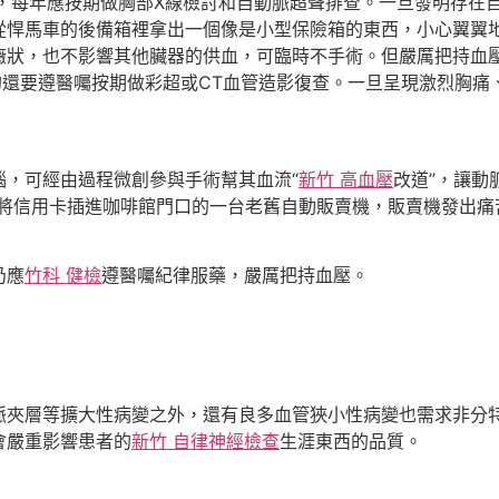
性，每年應按期做胸部X線檢討和自動脈超聲排查。一旦發明存在
從悍馬車的後備箱裡拿出一個像是小型保險箱的東西，小心翼翼
癥狀，也不影響其他臟器的供血，可臨時不手術。但嚴厲把持血
的還要遵醫囑按期做彩超或CT血管造影復查。一旦呈現激烈胸
惱，可經由過程微創參與手術幫其血流“
新竹 高血壓
改道”，讓動
地將信用卡插進咖啡館門口的一台老舊自動販賣機，販賣機發出痛
仍應
竹科 健檢
遵醫囑紀律服藥，嚴厲把持血壓。
脈夾層等擴大性病變之外，還有良多血管狹小性病變也需求非分
會嚴重影響患者的
新竹 自律神經檢查
生涯東西的品質。