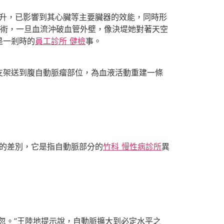
毫升，已影響到其心臟等主要臟器的效能，同時形
術，一旦血流沖破血管外壁，像決堤她對著天空
是一剎時的
員工診所 健檢
事。
支架送到腹自動脈瘤部位，為血液活動重建一條
質的差別，它是指自動脈部分的
竹科 慢性病診所
異
忽。”王陸地提示說，自動脈擴大到必定水平之