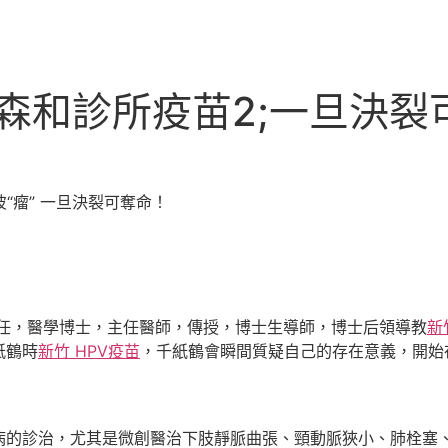
#3森和診所疫苗2;一旦決
彼“瘤” 一旦決裂可奪命！
主任，醫學博士，主任醫師，傳授，博士生導師，博士后領導教
新
紙鶴時
新竹 HPV疫苗
，千紙鶴會瞬間質疑自己的存在意義，開始
病的診治，尤其是微創醫治下肢靜脈曲張、頸動脈狹小、肺栓塞、