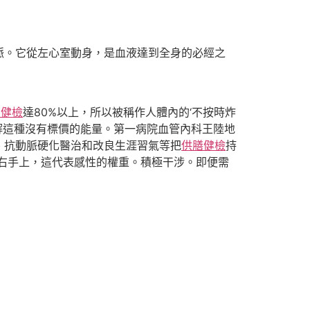
脈。它從左心室動身，是血液達到全身的必經之
 健檢
達80%以上，所以被稱作人體內的‘不按時炸
解這種沒有標價的能量。第一病院血管內科王陸地
、抗動脈硬化醫治和改良生涯習氣等把
供膳健檢
持
右手上，這代表感性的權重。積極干涉。即便需