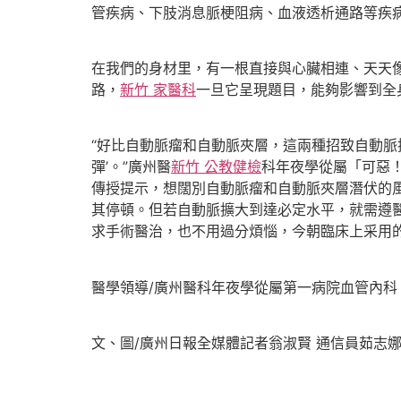
管疾病、下肢消息脈梗阻病、血液透析通路等疾
在我們的身材里，有一根直接與心臟相連、天天
路，
新竹 家醫科
一旦它呈現題目，能夠影響到全
“好比自動脈瘤和自動脈夾層，這兩種招致自動
彈’。”廣州醫
新竹 公教健檢
科年夜學從屬「可惡
傳授提示，想闊別自動脈瘤和自動脈夾層潛伏的
其停頓。但若自動脈擴大到達必定水平，就需遵
求手術醫治，也不用過分煩惱，今朝臨床上采用
醫學領導/廣州醫科年夜學從屬第一病院血管內科
文、圖/廣州日報全媒體記者翁淑賢 通信員茹志