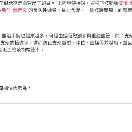
在很能夠是血管出了題目。”王陸地傳授說，這種下肢動脈
安慎 
由
新竹 超音波
的長久性頭暈、目力含混、一側肢體麻痺、面部麻
，醫治手腕也越來越多，可經由過程微創參與重建血管。除了支架
內支架的植進率，進而防止支架斷裂、移位、血栓等并發癥，並且
步動脈血管遠期暢達率。
填欄位標示為
*