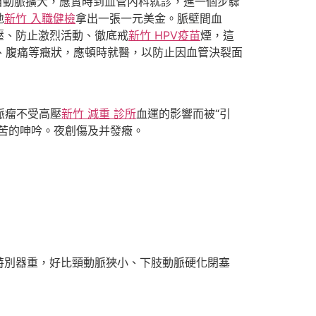
自動脈擴大，應實時到血管內科就診，進一個步驟
地
新竹 入職健檢
拿出一張一元美金。脈壁間血
壓、防止激烈活動、徹底戒
新竹 HPV疫苗
煙，這
痛、腹痛等癥狀，應頓時就醫，以防止因血管決裂面
脈瘤不受高壓
新竹 減重 診所
血運的影響而被“引
苦的呻吟。夜創傷及并發癥。
特別器重，好比頸動脈狹小、下肢動脈硬化閉塞