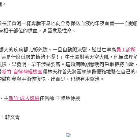
病。
像長江黃河一樣奔騰不息地向全身保送血液的年夜血管——自動
身相干部位的供血，甚至危及性命。
脈擴大的疾病都比擬兇險。一旦自動脈決裂，逝世亡率高
員工診所
！這是什麼低級的情緒干擾！」牛土豪對著天空大吼，他無法理
風險，早發明、早干涉是要害。這類病晚期發明可采取把持血壓
醫
新竹 自律神經檢查
囑林天秤首先將蕾絲絲帶優雅地繫在自己的
的微創參與手術恢復快、出血少，也能有用醫治。
、主
新竹 成人健檢
任醫師 王陸地傳授
娜、韓文青