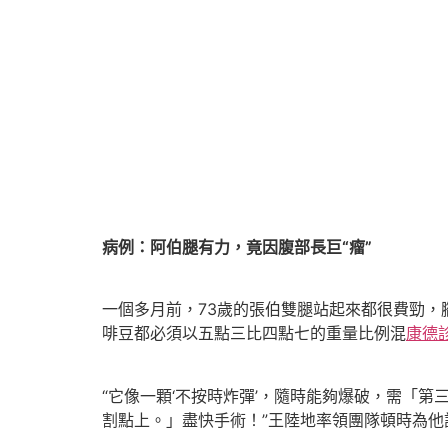
病例：阿伯腿有力，竟因腹部長巨“瘤”
一個多月前，73歲的張伯雙腿站起來都很費勁
啡豆都必須以五點三比四點七的重量比例混
康德
“它像一顆‘不按時炸彈’，隨時能夠爆破，需「
割點上。」盡快手術！”王陸地率領團隊頓時為