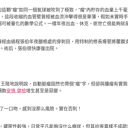
這顆“瘤”如同一個氣球被吹到了極致，“瘤”內貯存的血量上千
，這段收縮的血管壁曾經被血流沖擊得很是單薄，假如未實時手
個可被量化的數學公式。一樣年夜出血、休克，逝世亡很能夠就
隊經由過程張伯年夜腿根處的穿刺目，用特制的修長導管將覆膜
”。術后，張伯很快康復出院。
，王陸地說明說，自動脈瘤固然也帶個“瘤”字，但卻與腫瘤有實
細胞
安慎 健檢
增生甚至是惡變。
會松了一口吻，感到沒那么風險。實在否則！
’，藏匿性較強，日常平凡能夠沒什么癥狀，但其迫害異樣不成疏