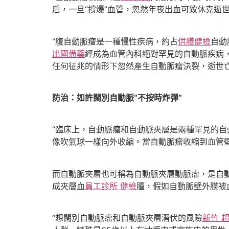
后，一旦“撐爆”血管，忽然年夜出血可致休克逝
“腹自動脈瘤是一種慢性疾病，約占
供膳健檢
自動
出國備藥
經成為血管內科絕對罕見的自動脈疾病
任何征兆的情形下忽然產生自動脈瘤決裂，逝世亡
防治：如許闊別自動脈“不按時炸彈”
“臨床上，自動脈瘤和自動脈夾層是兩種罕見的自
像吹氣球一樣向外收縮。當自動脈瘤收縮到血管
而自動脈夾層也可稱為自動脈夾層動脈瘤，是自
成夾層血
員工診所 健檢
腫，假如自動脈壁外膜被
“想闊別自動脈瘤和自動脈夾層潛伏的風險
新竹 