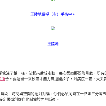
王陸地傳授（右）手術中。
王陸地
，腳像注了鉛一樣，站起來后想走動，每次都她那間咖啡館，所有
診所
合。要逗留十來秒鐘才無力氣邁開步子，到病院一查，大夫竟
第三階段：時間與空間的絕對對稱。你們必須同時在十點零三分零
他設定做微創腹自動脈瘤腔內隔斷術。