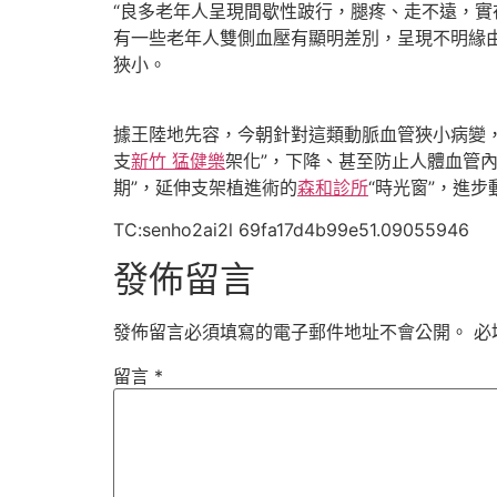
“良多老年人呈現間歇性跛行，腿疼、走不遠，實
有一些老年人雙側血壓有顯明差別，呈現不明緣
狹小。
據王陸地先容，今朝針對這類動脈血管狹小病變
支
新竹 猛健樂
架化”，下降、甚至防止人體血管
期”，延伸支架植進術的
森和診所
“時光窗”，進
TC:senho2ai2l 69fa17d4b99e51.09055946
發佈留言
發佈留言必須填寫的電子郵件地址不會公開。
必
留言
*