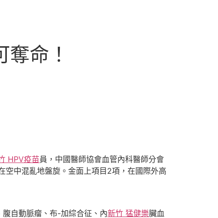
裂可奪命！
竹 HPV疫苗
員，中國醫師協會血管內科醫師分會
在空中混亂地盤旋。金面上項目2項，在國際外高
腹自動脈瘤、布-加綜合征、內
新竹 猛健樂
臟血