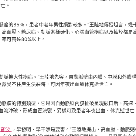
世亡。
脈瘤的85％，患者中老年男性絕對較多。”王陸地傳授坦言，幾
，高血壓、糖尿病、動脈粥樣硬化、心腦血管疾病以及抽煙都是
率可高達80%以上。
動脈擴大性疾病。”王陸地先容，自動脈壁由內膜、中膜和外膜
壁蒙受不住產生決裂時，可因年夜出血致休克逝世亡。
動脈瘤的特別類型，它是因自動脈壁內膜扯破呈現破口后，高速
血流沖破，形成血管決裂，異樣可致患者年夜出血、休克逝世亡
超音波
，早發明、早干涉是要害。”王陸地提出，高血壓、動脈