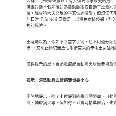
人群，特殊是65歲以上有抽煙史或家族史的男
排查診斷。假如確診為自動脈瘤或自動牛土豪則
腫，經專科大夫充足的平安性評價后，如沒任何
些日常“作業”必定要做足，以避免病情停頓。別
對的風險。
王陸地以為，假如不幸需求手術，也不用過分煩
爆”，又防止傳統開放性手術帶來的年牛土豪猛
值得提示的是，自動脈瘤或自動脈夾層患者術后
提示：這些動脈血管病變也要小心
王陸地提示，除了上述提到的腹自動脈瘤、自動
癥、糖尿病足等，假如得不到實時精準醫治，也