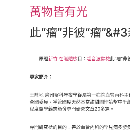
跳
萬物皆有光
至
主
要
此“瘤”非彼“瘤”&
內
容
原題
新竹 在職體檢
目：
超音波健檢
此“瘤”非
專家簡介：
王陸地 廣州醫科年夜學從屬第一病院血管內科
全國委員。掌管國度天然基當甜甜圈悖論擊中千
程度醫學雜志頒發專門研究文章20多篇。
專門研究標的目的：善於血管內科的罕見病多發