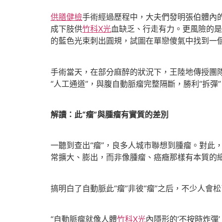
供膳健檢
手術經過歷程中，大夫們發明張伯體內的
成下肢供
竹科X光
血缺乏、行走有力。更風險的是
的藍色光束刺出圓規，試圖在單戀傻氣中找到一
手術當天，在部分麻醉的狀況下，王陸地傳授團
“人工通道”，與腹自動脈瘤完整隔斷，勝利“拆彈
解讀：此“瘤”與腫瘤有實質的差別
一聽到查出“瘤”，良多人城市聯想到腫瘤。對此
常擴大、膨出，而非像腫瘤、癌癥那樣有本質的
搞明白了自動脈此“瘤”非彼“瘤”之后，不少人
“自動脈瘤就像人體
竹科X光
內隱形的‘不按時炸彈