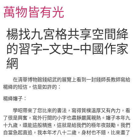
跳
萬物皆有光
至
主
要
楊找九宮格共享空間絳
內
容
的習字–文史–中國作家
網
在清華博物館錢紹武的展覽上看到一封錢師長教師寫給
楊絳的短信，信是如許的：
楊絳嬸子：
學昭帶來了您比來的書法，寫得質樸溫厚又有內力，看
了很是興奮，寫外行間的小字也肅靜嚴厲親熱。嬸子本年九
十九歲，還能這般精進，這就是給我們的極年夜鼓勵。我們
自當急起直追，我本年才八十二歲，身材也不錯，比來畫了