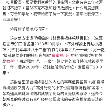
一批景致畫，都是我們家后門的溫榆河。北京有這么年夜河
就很不錯了，當然不克不及和我們故鄉比。什么時辰您興
奮，可告知學昭，我帶給您了解一下狀況，請您批駁斧正。
即頌春安！
遠房侄子錢紹武稽首。
這封信支出吳學昭編的《錢鍾書楊絳親朋書札》（生涯·
唸書·新知三聯書店2023年10月版），不外釋讀上有點小錯
誤，把“我本年才八十二歲”釋作“我本年才八十一歲”；另一處
“這就是給我們的極年夜鼓勵”
會議室出租
中的“鼓勵”釋作“鼓
勵
教學
”。由於釋作“八十一歲”，這封信的寫作時光就被提早
了一年，標為2009年，按錢信所示的年紀，應當寫于2010
年。
這封信里頭談楊絳書法的內在的事務值得留意。如“寫得
質樸溫厚又有內力”“寫外行間的小字也肅靜嚴厲親熱”等等，
頗為逼真地轉達出錢紹武讀字剎時的直覺感觸感染，這是今
朝所見的多數既有實行經歷又懂書法的美術家對楊絳書法的
評介。