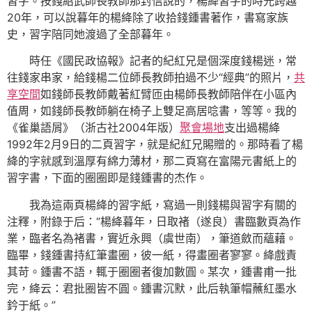
習字。按錢紹武師長教師那封信說的，楊絳習字的時光跨越
20年，可以說暮年的楊絳除了收拾錢鍾書著作，書寫家族
史，習字陪同她渡過了全部暮年。
時任《國民政協報》記者的紀紅兄是個深度錢楊迷，常
往錢家串家，給錢楊二位師長教師拍過不少“經典”的照片，
共
享空間
如錢師長教師戴著紅臂匝由楊師長教師陪伴在小區內
值周，如錢師長教師躺在椅子上雙足高居唸書，等等。我的
《雀巢語屑》（浙古社2004年版）
聚會場地
支出過楊絳
1992年2月9日的二頁習字，就是紀紅兄賜贈的。那時看了楊
絳的字就感到溫厚有綿力薄材，那二頁寫在富陽元書紙上的
習字書，下面的圈圈即是錢鍾書的杰作。
我為這兩頁楊絳的習字紙，寫過一則錢楊與習字有關的
注釋，附錄于后：“楊絳暮年，日取褚（遂良）書臨數頁為作
業，臨者名為褚書，實近永興（虞世南），筆道斂而蘊藉。
臨畢，錢鍾書持紅筆畫圈，彼一紙，得畫圈者寥寥。絳戲責
其苛。鍾書不語，輒于圈圈者復加數圓。某次，鍾書甫一批
完，絳云：君批圈皆不圓。鍾書沉默，此后執筆帽蘸紅墨水
鈐于紙。”