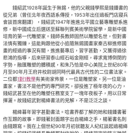
錢紹武1928年誕生于無錫，他的父親錢學熙是錢鍾書的
從兄弟（曾任北年夜西語系傳授，1953年出任過板門店寢兵
會談首席翻譯），錢紹武1947年進進北平國立藝專雕塑系進
修，新中國成立后選送至蘇聯列賓美術學院留學，是新中國
培育的第一代雕塑家。錢師長教師固然以雕塑名世，但對書
法情有獨鐘，這能夠跟他從小追隨無錫國畫家秦古柳進修國
畫的經過的事況有關，進進藝專后，習字甚勤，又獲得過徐
悲鴻的指導，后來研習泰山經石峪金剛經，尋求寬博倒閉的
字勢，融匯雕塑的體積感，和朱乃恰是中心美院上世紀80年
月至90年月王府井校尉胡同時代最具古代性的二位書法家。
二位都
1對1教學
有美術家佈景，一位是雕塑家，另一位是油
畫家，書法不是他們的專門研究，卻投進了極年夜的心力，
錢紹武甚至在他的雕塑任務室支了一塊年夜板子，用以日常
揮灑。故錢紹武對楊絳書法的見解，不是泛泛之談。
楊絳暮年習字甚勤書法。唸書界都了解的她和錢鍾書著
作互題的故事，即錢著封面題字出自楊絳之手，楊著書名則
由錢題寫。我在上個世紀90年月初就聽友人紀紅談起過楊絳