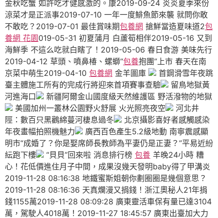
金秋吃蟹 如許吃才健感激的。康2019-09-24 炎炎夏季來份
涼菜才是正派事2019-07-10 一年一度鯡魚節來襲 就問你敢
不敢吃？2019-07-01 最佳賞味期
包養網
搶鮮當造夏味道2
包
養網 花園
019-05-31 初夏蒲月 白蘆筍相伴2019-05-16 又到
海鮮季 不這么吃就白瞎了！2019-05-06 春日食游 美味先行
2019-04-12 草頭、噴鼻椿、螺螄“
包養
抱團”上市 春天在南
京菜中萌生2019-04-10
包養網
金羊圖庫
首鋼滑雪年夜跳
臺主體施工所有的完成行將迎來首項賽事查驗
留鳥地獄黃
河進海口
新疆阿爾金山國度級天然維護區 野活潑物的地獄
美國加州一叢林公園野火舒展 火光照亮夜空
河北井
陘：數百只黑鸛綿蔓河棲息過冬
北京攝影喜好者感觸感染
年夜畫幅拍照機魅力
廣西百色產生5.2級地動 南寧震感顯
明市“成婚了？你是娶席師長教師為平妻仍是正妻？”平易近紛
紜跑下樓
“貝貝”回來啦 消息排行榜
包養
羊晚24小時 糟
心！花低價進住月子中間，成果沒幾天發明baby得了甲溝炎
2019-11-28 08:16:38 地鐵蜜斯姐朝你劃圈圈是幾個意思？
2019-11-28 08:16:36 天真爛漫又捐錢！浙江奧秘人21年捐
錢1155萬2019-11-28 08:09:28 廣東靈活車保有量已達3104
萬，駕駛人4018萬！2019-11-27 18:45:57 廣東出臺加大力