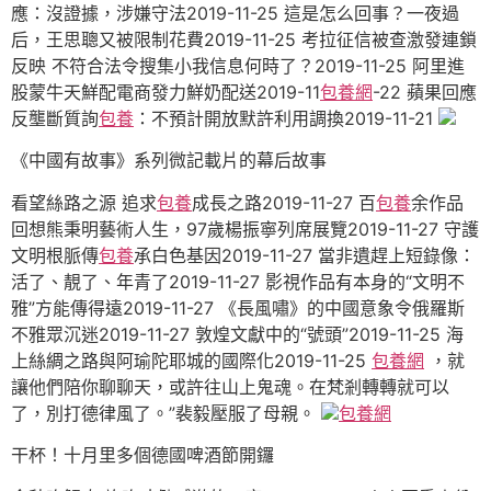
應：沒證據，涉嫌守法2019-11-25 這是怎么回事？一夜過
后，王思聰又被限制花費2019-11-25 考拉征信被查激發連鎖
反映 不符合法令搜集小我信息何時了？2019-11-25 阿里進
股蒙牛天鮮配電商發力鮮奶配送2019-11
包養網
-22 蘋果回應
反壟斷質詢
包養
：不預計開放默許利用調換2019-11-21
《中國有故事》系列微記載片的幕后故事
看望絲路之源 追求
包養
成長之路2019-11-27 百
包養
余作品
回想熊秉明藝術人生，97歲楊振寧列席展覽2019-11-27 守護
文明根脈傳
包養
承白色基因2019-11-27 當非遺趕上短錄像：
活了、靚了、年青了2019-11-27 影視作品有本身的“文明不
雅”方能傳得遠2019-11-27 《長風嘯》的中國意象令俄羅斯
不雅眾沉迷2019-11-27 敦煌文獻中的“號頭”2019-11-25 海
上絲綢之路與阿瑜陀耶城的國際化2019-11-25
包養網
，就
讓他們陪你聊聊天，或許往山上鬼魂。在梵剎轉轉就可以
了，別打德律風了。”裴毅壓服了母親。
包養網
干杯！十月里多個德國啤酒節開鑼