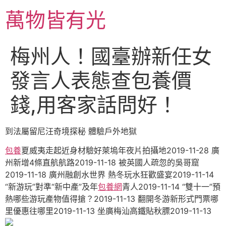
跳
萬物皆有光
至
主
要
梅州人！國臺辦新任女
內
容
發言人表態查包養價
錢,用客家話問好！
到法屬留尼汪奇境探秘 體驗戶外地獄
包養
夏威夷走起近身材驗好萊塢年夜片拍攝地2019-11-28 廣
州新增4條直航航路2019-11-18 被英國人疏忽的吳哥窟
2019-11-18 廣州融創水世界 熱冬玩水狂歡盛宴2019-11-14
“新游玩”對準“新中產”及年
包養網
青人2019-11-14 “雙十一”預
熱哪些游玩產物值得搶？2019-11-13 翻開冬游新形式門票哪
里優惠往哪里2019-11-13 坐廣梅汕高鐵貼秋膘2019-11-13