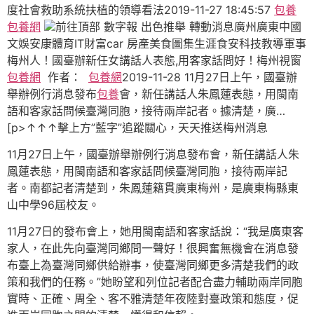
度社會救助系統扶植的領導看法2019-11-27 18:45:57
包養
包養網
前往頂部 數字報 出色推舉 轉動消息廣州廣東中國
文娛安康體育IT財富car 房產美食圖集生涯食安科技教導軍事
梅州人！國臺辦新任女講話人表態,用客家話問好！梅州視窗
包養網
作者：
包養網
2019-11-28 11月27日上午，國臺辦
舉辦例行消息發布
包養
會，新任講話人朱鳳蓮表態，用閩南
語和客家話問候臺灣同胞，接待兩岸記者。據清楚，廣…
[p>↑↑↑擊上方”藍字”追蹤關心，天天推送梅州消息
11月27日上午，國臺辦舉辦例行消息發布會，新任講話人朱
鳳蓮表態，用閩南語和客家話問候臺灣同胞，接待兩岸記
者。南都記者清楚到，朱鳳蓮籍貫廣東梅州，是廣東梅縣東
山中學96屆校友。
11月27日的發布會上，她用閩南語和客家話說：“我是廣東客
家人，在此先向臺灣同鄉問一聲好！很興奮無機會在消息發
布臺上為臺灣同鄉供給辦事，使臺灣同鄉更多清楚我們的政
策和我們的任務。”她盼望和列位記者配合盡力輔助兩岸同胞
實時、正確、周全、客不雅清楚年夜陸對臺政策和態度，促