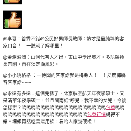
@李夏：首秀不錯@公民好男師長教師：這才是最純粹的客
家口音！！一聽就了解哪里！
@金潮滋潤：山河代有人才出，東山中學出英才。多語轉換
柔帶剛，自在淡定顯風彩。
@小小姚格格 ：一傳聞的客家話就是梅縣人！！！尺度梅縣
音客家話~~~
@永遠有多遠：這個兇猛了，北京航空航天年夜學碩士，又
是清華年夜學碩士，並且閩南話“呼兒，我不幸的女兒，今後
怎樣辦？嗚嗚嗚嗚嗚嗚嗚嗚嗚嗚嗚嗚嗚嗚嗚嗚嗚嗚
包養
嗚嗚
嗚嗚嗚嗚嗚嗚嗚嗚嗚嗚嗚嗚嗚嗚嗚嗚嗚嗚
包養行情
講得不
錯。埋銀再話唸書磨用誒，看哈人家幾硬橙！