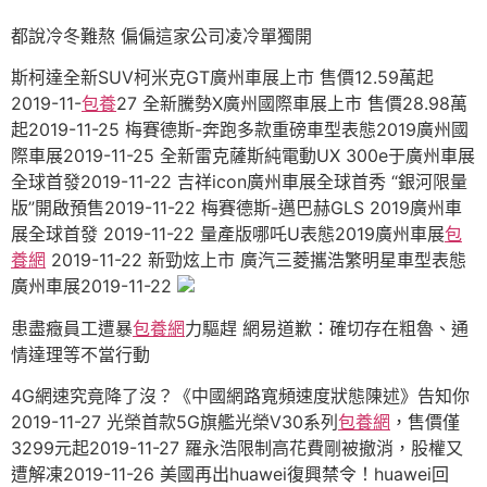
都說冷冬難熬 偏偏這家公司凌冷單獨開
斯柯達全新SUV柯米克GT廣州車展上市 售價12.59萬起
2019-11-
包養
27 ​全新騰勢X廣州國際車展上市 售價28.98萬
起2019-11-25 梅賽德斯-奔跑多款重磅車型表態2019廣州國
際車展2019-11-25 全新雷克薩斯純電動UX 300e于廣州車展
全球首發2019-11-22 吉祥icon廣州車展全球首秀 “銀河限量
版”開啟預售2019-11-22 梅賽德斯-邁巴赫GLS 2019廣州車
展全球首發 2019-11-22 量產版哪吒U表態2019廣州車展
包
養網
2019-11-22 新勁炫上市 廣汽三菱攜浩繁明星車型表態
廣州車展2019-11-22
患盡癥員工遭暴
包養網
力驅趕 網易道歉：確切存在粗魯、通
情達理等不當行動
4G網速究竟降了沒？《中國網路寬頻速度狀態陳述》告知你
2019-11-27 光榮首款5G旗艦光榮V30系列
包養網
，售價僅
3299元起2019-11-27 羅永浩限制高花費剛被撤消，股權又
遭解凍2019-11-26 美國再出huawei復興禁令！huawei回