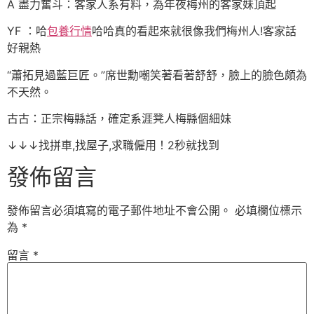
A 盡力奮斗：客家人系有料，為年夜梅州的客家妹頂起
YF ：哈
包養行情
哈哈真的看起來就很像我們梅州人!客家話
好親熱
“蕭拓見過藍巨匠。”席世勳嘲笑著看著舒舒，臉上的臉色頗為
不天然。
古古：正宗梅縣話，確定系涯凳人梅縣個細妹
↓↓↓找拼車,找屋子,求職僱用！2秒就找到
發佈留言
發佈留言必須填寫的電子郵件地址不會公開。
必填欄位標示
為
*
留言
*