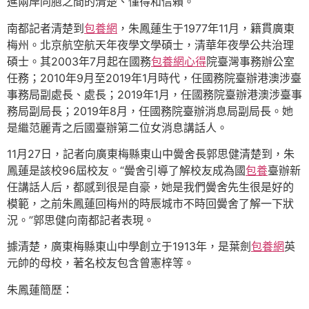
進兩岸同胞之間的清楚、懂得和信賴。
南都記者清楚到
包養網
，朱鳳蓮生于1977年11月，籍貫廣東
梅州。北京航空航天年夜學文學碩士，清華年夜學公共治理
碩士。其2003年7月起在國務
包養網心得
院臺灣事務辦公室
任務；2010年9月至2019年1月時代，任國務院臺辦港澳涉臺
事務局副處長、處長；2019年1月，任國務院臺辦港澳涉臺事
務局副局長；2019年8月，任國務院臺辦消息局副局長。她
是繼范麗青之后國臺辦第二位女消息講話人。
11月27日，記者向廣東梅縣東山中黌舍長郭思健清楚到，朱
鳳蓮是該校96屆校友。“黌舍引導了解校友成為國
包養
臺辦新
任講話人后，都感到很是自豪，她是我們黌舍先生很是好的
模範，之前朱鳳蓮回梅州的時辰城市不時回黌舍了解一下狀
況。”郭思健向南都記者表現。
據清楚，廣東梅縣東山中學創立于1913年，是葉劍
包養網
英
元帥的母校，著名校友包含曾憲梓等。
朱鳳蓮簡歷：