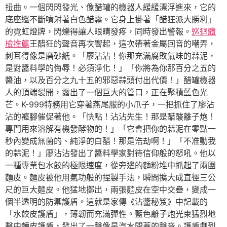
扭曲。一個閃閃發光、像醋罐的機器人緩緩漂浮進來，它的
底座還不斷噴射著白色醋霧。它身上掛著「醋狂派大勝利」
的霓虹燈牌，閃爍得讓人眼睛發疼，同時發出警報。
巡迴體
檢推薦
王醋狂的聲音再次響起，這次帶著金屬回音的嘲弄，
刺耳得像是磨砂紙。「廖沾沾！你那充滿腐敗氣味的蒜泥，
是對醬料學的侮辱！必須淨化！」「你將為你那百分之五的
醬油，以及百分之九十五的邪惡蒜頭付出代價！」醋罐機器
人的頂端裂開，露出了一個巨大的管口，正在聚積藍色光
芒。K-999特務用它穿著燕尾服的小爪子，一把抓住了廖沾
沾的褲腳催促著他。「快點！沾沾先生！那是醋酸離子炮！
專門用來溶解有機發酵物的！」「它會把你的蒜泥在零點一
秒內變成無菌的、純淨的白醋！那是浩劫啊！」「不准動我
的蒜泥！」廖沾沾發出了醬料學家對待信仰般的怒吼。他以
一種專業包水餃的極限速度，從旁邊的麵粉堆中抓起了兩團
麵皮。麵皮被他用氣功般的捏製手法，瞬間擴大成直徑三公
尺的巨大麵皮。他猛地擲出，兩張麵皮在空中交疊，變成一
個半透明的防禦護盾。這就是家傳《沾醬秘笈》中記載的
「水餃皮護盾」，薄韌而充滿彈性。藍色離子炮光束猛烈地
擊中麵皮護盾，發出了一聲像是汽水開蓋的聲音。護盾劇烈