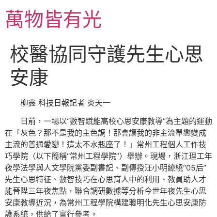
跳
萬物皆有光
至
主
要
校醫協同守護先生心思
內
容
安康
柳鑫 科技日報記者 炎天一
日前，一場以“數智賦能高校心思安康教導”為主題的運動
在「灰色？那不是我的主色調！那會讓我的非主流單戀變成
主流的普通愛戀！這太不水瓶座了！」常州工程個人工作技
巧學院（以下簡稱“常州工程學院”）舉辦。現場，浙江理工年
夜學法學與人文學院黨委副書記、副傳授汪小明繚繞“05后”
先生心思特征、數智技巧在心思育人中的利用、教員助人才
能晉陞三年夜焦點，聯合調研數據等分析今世年夜先生心思
安康教導近況，為常州工程學院構建聰明化先生心思安康防
護系統，供給了實行參考。