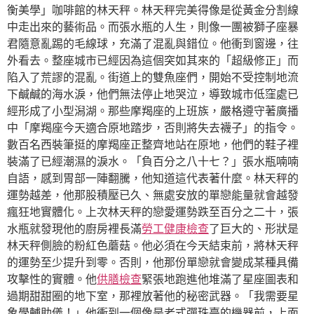
衡美學」咖啡館的林天秤。林天秤完美得像是從黃金分割線
中走出來的藝術品。而張水瓶的人生，則像一團被獅子座暴
君隨意亂踢的毛線球，充滿了混亂與錯位。他衝到窗邊，往
外看去。整座城市已經因為這個突如其來的「超級修正」而
陷入了荒謬的混亂。街道上的雙魚座們，開始不受控制地流
下鹹鹹的海水淚，他們無法停止地哭泣，導致城市低窪處已
經形成了小型潟湖。那些摩羯座的上班族，嚴格遵守著廣播
中「摩羯座今天適合原地踏步，否則將失去襪子」的指令。
數百名西裝筆挺的摩羯座正整齊地站在原地，他們的鞋子裡
裝滿了已經潮濕的淚水。「負百分之八十七？」張水瓶喃喃
自語，感到胃部一陣翻騰，他知道這代表著什麼。林天秤的
運勢越差，他那股積壓已久、無處安放的單戀能量就會越發
瘋狂地實體化。上次林天秤的戀愛運勢跌至百分之二十，張
水瓶就發現他的廚房裡長滿
勞工健康檢查
了巨大的、形狀是
林天秤側臉的粉紅色蘑菇。他必須在今天結束前，將林天秤
的運勢至少提升到零。否則，他那份單戀就會變成某種具備
攻擊性的實體。他
供膳檢查
緊張地跑進他堆滿了星座圖表和
過期甜甜圈的地下室，那裡放著他的秘密武器。「我需要星
象學輔助儀！」他衝到一個像是老式彈珠臺的機器前，上面