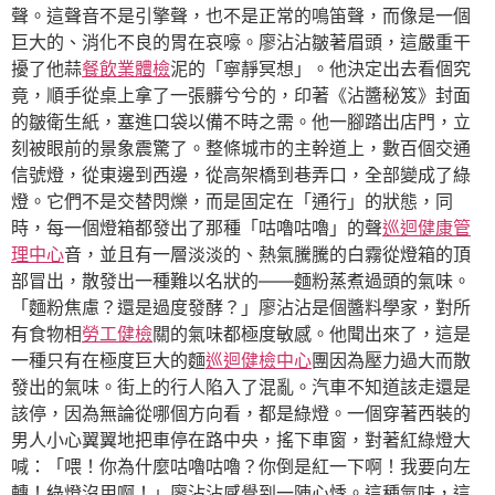
聲。這聲音不是引擎聲，也不是正常的鳴笛聲，而像是一個
巨大的、消化不良的胃在哀嚎。廖沾沾皺著眉頭，這嚴重干
擾了他蒜
餐飲業體檢
泥的「寧靜冥想」。他決定出去看個究
竟，順手從桌上拿了一張髒兮兮的，印著《沾醬秘笈》封面
的皺衛生紙，塞進口袋以備不時之需。他一腳踏出店門，立
刻被眼前的景象震驚了。整條城市的主幹道上，數百個交通
信號燈，從東邊到西邊，從高架橋到巷弄口，全部變成了綠
燈。它們不是交替閃爍，而是固定在「通行」的狀態，同
時，每一個燈箱都發出了那種「咕嚕咕嚕」的聲
巡迴健康管
理中心
音，並且有一層淡淡的、熱氣騰騰的白霧從燈箱的頂
部冒出，散發出一種難以名狀的——麵粉蒸煮過頭的氣味。
「麵粉焦慮？還是過度發酵？」廖沾沾是個醬料學家，對所
有食物相
勞工健檢
關的氣味都極度敏感。他聞出來了，這是
一種只有在極度巨大的麵
巡迴健檢中心
團因為壓力過大而散
發出的氣味。街上的行人陷入了混亂。汽車不知道該走還是
該停，因為無論從哪個方向看，都是綠燈。一個穿著西裝的
男人小心翼翼地把車停在路中央，搖下車窗，對著紅綠燈大
喊：「喂！你為什麼咕嚕咕嚕？你倒是紅一下啊！我要向左
轉！綠燈沒用啊！」廖沾沾感覺到一陣心悸。這種氣味，這