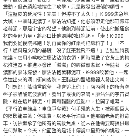
震動，但奇蹟般地擋住了攻擊，只是散發出濃郁的麵香。
「這麵皮的延展性！完美！但撐不了太久！」K-999焦急地
大喊，中藥味更濃了。廖沾沾知道，他必須帶走他那缸陳年
老蒜泥，那是宇宙的希望。他跑到蒜泥缸前，使出他搬運食
材的全部力量，將那口比他還胖的缸抱起。「走！K-999！
我們要從後院逃跑！別再管你的紅棗枸杞燃料了！」「不
行！燃料是文明的基礎！沒了紅棗我飛不遠！」吉娃娃特務
抗議。它用小嘴咬住廖沾沾的衣領，同時開啟了它背上的枸
杞推進器。推進器發出「滋滋」的輕微煎煮聲，伴隨著一股
濃郁的蔘味爆發。廖沾沾抱著蒜泥缸、K-999咬著他，一起
從撞出來的洞口衝向後院。王醋狂的醋罐機器人發出尖叫：
「別想逃！醬油黨餘孽！我會追上你！」店內剩下的所有空
盤子被醋酸氣波震碎，發出了最後的哀鳴。廖沾沾的宇宙冒
險，就在這片蒜泥、中藥和醋酸的混亂中，拉開了帷幕。
《平行泊車維度：車位爭奪戰》何手殘的人生，被兩個巨大
的陰影籠罩著：停車費，以及平行泊車。他那輛老舊的掀背
車，彷彿繼承了他所有的駕駛焦慮，從未在他需要時提供過
任何幫助。今天，他面臨的是城市傳說中最恐怖的挑戰，一