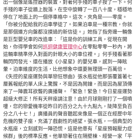
出一個像是遙控器的裝置，對著何手殘的車子按了一下。何
手殘的車子從牆上脫落，在空中旋轉了一百八十度，穩穩地
停在了地面上的一個停車格中。這次，夾角是——零度。
「你被分配給我的泊車學徒了。如果泊車是一種宗教，你就
是那個連方向盤都沒摸過的新信徒。」她指了指旁邊一輛像
是巨型嬰兒車的改造車：「這是你的訓練工具，從現在開
始，你得學會如何
巡迴健康管理中心
在零點零零一秒內，將
這輛車精準停入對面的針眼大小的車位裡。」何手殘看著那
輛閃閃發光、還在播放《小星星》的嬰兒車，感到一陣眩
暈。泊車維度的生活，比他想象中還要無理頭一百萬倍。
《失控的星座運勢與單戀狂想曲》張水瓶從他那張覆蓋著七
層舊報紙的單人床上驚醒，不是因為鬧鐘，而是因為屋頂傳
來了一陣震耳欲聾的廣播聲。「緊急！緊急！今日星座運勢
超級大修正！所有天秤座請注意！由於月球剛剛打了一個噴
嚏，您的戀愛機率從昨日的百分之九十九點九，陡降至負百
分之八十七！」廣播員的聲音聽起來像是一個正在經歷中年
危機的雙子座，充滿了戲劇性的絕望。張水瓶，一個典型的
水瓶座，立刻感到一陣恐慌，這是他患有「星座預報壓力症
候群」後的標準反應。他單戀著住在隔壁棟、經營一家「平