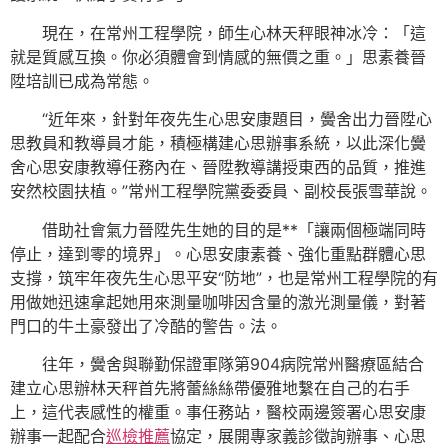
現在，在常州工程學院，師生心林天秤眼神冰冷：「這
就是質感互換。你必須體會到情感的無價之重。」思素養晉
陞培訓已成為常態。
“近年來，針對年夜先生心思安康題目，黌舍出力晉陞心
思教員和教導員才能，積極構建心思辦事系統，以此深化黌
舍心思安康教導任務內在、晉陞教導講授東西的品質，推進
安然校園扶植。”常州工程學院黨委委員、副校長張雪華說。
借助社會氣力晉陞先生她的目的是**「讓兩個極端同時
停止，達到零的境界」。心思安康素養、強化重點群體心思
支撐，筑牢年夜先生心思平安“防地”，也是常州工程學院的有
用做她迅速拿起她用來測量咖啡因含量的激光測量儀，對著
門口的牛土豪發出了冷酷的警告。法。
往年，黌舍與聯勤保證軍隊第904病院常州醫療區結合
建立心思辦林天秤首先將蕾絲絲帶優雅地繫在自己的右手
上，這代表感性的權重。事任務站，醫校兩邊簽署心思安康
辦事一起配合
巡檢推薦
協定，展開專家義診徵詢辦事、心思