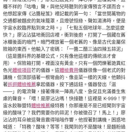
種不祥的「咕嚕」聲，與他兒時聽到的家傳預言不謀而合。
他想起家傳《沾醬秘笈》裡記載的第一句：「當世間萬物的
交通都被麵皮的氣味籠罩，且燈號恒綠、聲如湯沸時，便是
宇宙水餃臨界點到來之時。」「七點五個地球年…怎麼這麼
快？」廖沾沾猛地衝回店裡，衝到後廚，打開了一個藏在舊
冰櫃後面的暗門。暗門裡放著一個老舊的、像是古代金屬保
險箱的東西。他輸入了密碼：「一醬二醋三油四辣五蒜泥」
（這是醬料界的基礎公式，只有像他這樣的傳統派才會
用）。保險箱打開，裡面沒有黃金，只有一個閃爍著詭異紅
色光
體檢項目
芒的儀器。這
體檢費用
儀器很像一個老式的對
講機，但頂部插著一根彎曲的、像韭菜一樣的天線。他顫抖
著
巡迴體檢推薦
拿起儀器，按下通話鈕。儀器發出「滋
——」的電流聲，接著傳來一陣高八度、急促且充滿養生焦
慮的聲音。「喂！是廖沾沾嗎！快接聽！這裡是 K-999！宇
宙水餃聯盟特
體檢推薦
級特務！你那邊是不是已經聞到宇宙
級的酸味了？我們需要你的蒜泥！你被徵召了！馬上！」廖
沾沾的耳朵被這聲音震得嗡嗡作響，他捏著對講機，困惑地
喊道：「特務？酸味？等等！我聞到的不是酸味！是麵粉過