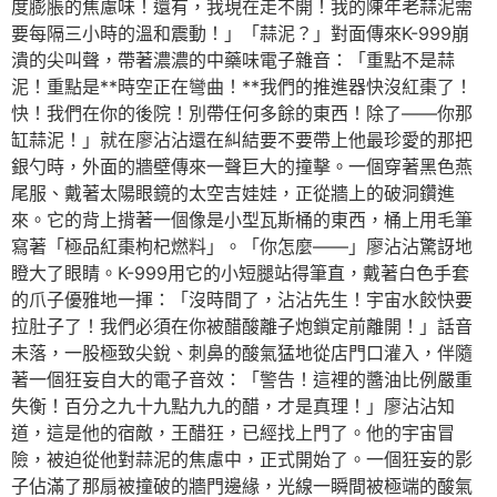
度膨脹的焦慮味！還有，我現在走不開！我的陳年老蒜泥需
要每隔三小時的溫和震動！」「蒜泥？」對面傳來K-999崩
潰的尖叫聲，帶著濃濃的中藥味電子雜音：「重點不是蒜
泥！重點是**時空正在彎曲！**我們的推進器快沒紅棗了！
快！我們在你的後院！別帶任何多餘的東西！除了——你那
缸蒜泥！」就在廖沾沾還在糾結要不要帶上他最珍愛的那把
銀勺時，外面的牆壁傳來一聲巨大的撞擊。一個穿著黑色燕
尾服、戴著太陽眼鏡的太空吉娃娃，正從牆上的破洞鑽進
來。它的背上揹著一個像是小型瓦斯桶的東西，桶上用毛筆
寫著「極品紅棗枸杞燃料」。「你怎麼——」廖沾沾驚訝地
瞪大了眼睛。K-999用它的小短腿站得筆直，戴著白色手套
的爪子優雅地一揮：「沒時間了，沾沾先生！宇宙水餃快要
拉肚子了！我們必須在你被醋酸離子炮鎖定前離開！」話音
未落，一股極致尖銳、刺鼻的酸氣猛地從店門口灌入，伴隨
著一個狂妄自大的電子音效：「警告！這裡的醬油比例嚴重
失衡！百分之九十九點九九的醋，才是真理！」廖沾沾知
道，這是他的宿敵，王醋狂，已經找上門了。他的宇宙冒
險，被迫從他對蒜泥的焦慮中，正式開始了。一個狂妄的影
子佔滿了那扇被撞破的牆門邊緣，光線一瞬間被極端的酸氣