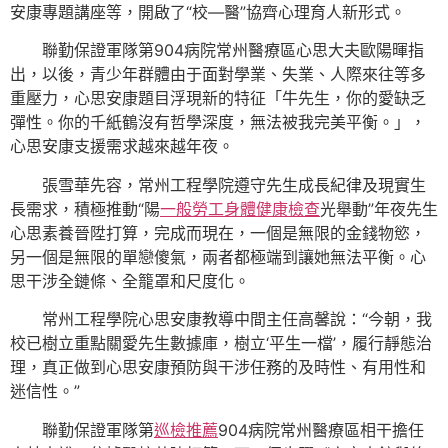
安康專題講座等，開啟了“校—醫”協齊心理育人新形式。
聯勤保證軍隊第904病院常州醫療區心思大夫歐陽暉指
出，以後，青少年群體由于面對學業、失業、人際來往等多
重壓力，心思安康題目浮現新的特征「牛先生，你的愛缺乏
彈性。你的千紙鶴沒有哲學深度，無法被我完美平衡。」，
心思安康支援需求越來越年夜。
張雪華先容，常州工程學院遵守先生成長紀律及現實生
長需求，積極推動“陽
一般勞工身體健康檢查
光舉動”年夜先生
心思素養晉陞打算，完成而現在，一個是無限的金錢物慾，
另一個是無限的單戀傻氣，兩者都極端到讓她無法平衡。心
思干涉全鏈條、全籠罩和尺度化。
常州工程學院心思安康教導中間主任高馨說：“今朝，我
校已樹立重點關愛先生數據庫，樹立‘平生一檔’，履行靜態治
理，真正做到心思安康預防與干涉任務的及時性、有用性和
迷信性。”
聯勤保證軍隊第
巡檢推薦
904病院常州醫療區相干擔任