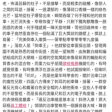
老、佈滿苔蘚的柱子。不是撞擊，而是輕柔的碰觸，像戀人
之間的耳語。接著，一道濃郁的、像薄荷口香糖一樣的綠色
光芒。猛地從柱子爆發出來，瞬間吞噬了何手殘和他的掀背
車。光芒消失後，窄巷恢復了平靜，只剩下獨角獸雕像一臉
困惑的表情。何手殘感覺一陣天旋地轉，等他回過神來，他
的車子竟然垂直停在一個貼滿了巨大獎狀的牆壁上。獎狀上
寫著：「完美倒車入庫獎——第零點零零零零零九度偏
差。」落款人是「倒車王」。他趕緊從車窗探出頭，發現周
圍不再是熟悉的城市街道，而是一望無際、由無數白線和編
號組成的巨大網格。這裡的空氣聞起來像是新買的輪胎和劣
質香水的混合物，而重力似乎是隨
健檢推薦
機變化的，有時
感覺很重，有時像漂浮在游泳池裡。他試圖按喇叭，但喇叭
發出的不是「叭叭」，而是他童年時學會的、關於泊車口訣
的魔性兒歌。四面八方傳來了刺耳的剎車聲，接著，一群穿
著反光背心和戴著白色安全帽的人朝他衝來。這些人手裡拿
的不是警棍，而是長長的測量尺和巨大的電子角度儀，臉上
的表情極度嚴肅。「違反泊車維度基本法！斜停入庫！罪大
惡極
員工體檢
！」領頭的泊車警察用一個擴音器大喊，聲音
充滿機械感。「我、我沒有斜停！我只是垂直停在了牆壁