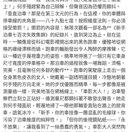
上！」何手殘趕緊為自己辯解，但聲音因為恐懼而顫抖。
「垂直泊車？那是在第三次元的行為，在這裡，你的車體與
停車線的夾角是——八十九點七度！按照維度法則，你必須
接受懲罰！」懲罰的內容是：無限次觀看一部名為**《新手
泊車七百次失敗集錦》的紀錄片，直到哭泣為止。就在這
時，一輛像是從科幻電影裡開出來的黑色跑車，優雅地從網
格的邊緣漂移而過。跑車的輪胎發出令人陶醉的摩擦聲，它
以一種近乎蔑視重力的姿態，精準地停進了一個只有它車身
尺寸寬度的停車格中。那泊車的過程就像一場舞蹈，流暢、
完美，且毫無任何多餘的動作**。跑車的駕駛座上走出一個
全身黑色皮衣的女人，她戴著一副透明護目鏡，冷酷地朝著
何手殘的方向走來。她的步伐優雅而精準，每一步都像是被
測量過一樣，完美地落在網格線上。「車影大人！」泊車警
察們立刻立正站好，連測量尺都顫抖著不敢發出聲音。她走
到何手殘面前，輕蔑地掃了一眼他那輛垂直貼在牆上的掀背
車，語氣冰冷。「新手，你的車技像一團混亂的毛線球。你
污染了泊車維度的純粹性。」「但你的後視鏡貼紙——『永
不放棄』，讓我看到了一絲愚蠢的勇氣。」車影大人突然掏