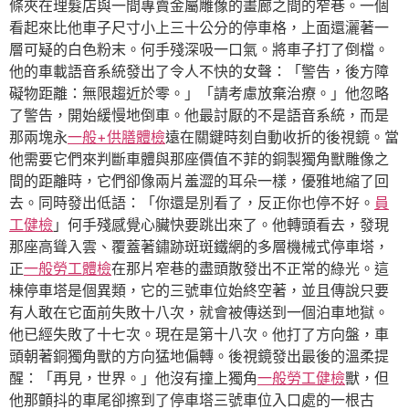
條夾在理髮店與一間專賣金屬雕像的畫廊之間的窄巷。一個
看起來比他車子尺寸小上三十公分的停車格，上面還灑著一
層可疑的白色粉末。何手殘深吸一口氣。將車子打了倒檔。
他的車載語音系統發出了令人不快的女聲：「警告，後方障
礙物距離：無限趨近於零。」「請考慮放棄治療。」他忽略
了警告，開始緩慢地倒車。他最討厭的不是語音系統，而是
那兩塊永
一般+供膳體檢
遠在關鍵時刻自動收折的後視鏡。當
他需要它們來判斷車體與那座價值不菲的銅製獨角獸雕像之
間的距離時，它們卻像兩片羞澀的耳朵一樣，優雅地縮了回
去。同時發出低語：「你還是別看了，反正你也停不好。
員
工健檢
」何手殘感覺心臟快要跳出來了。他轉頭看去，發現
那座高聳入雲、覆蓋著鏽跡斑斑鐵網的多層機械式停車塔，
正
一般勞工體檢
在那片窄巷的盡頭散發出不正常的綠光。這
棟停車塔是個異類，它的三號車位始終空著，並且傳說只要
有人敢在它面前失敗十八次，就會被傳送到一個泊車地獄。
他已經失敗了十七次。現在是第十八次。他打了方向盤，車
頭朝著銅獨角獸的方向猛地偏轉。後視鏡發出最後的溫柔提
醒：「再見，世界。」他沒有撞上獨角
一般勞工健檢
獸，但
他那顫抖的車尾卻擦到了停車塔三號車位入口處的一根古