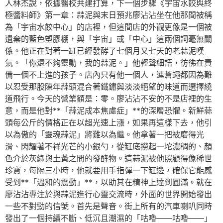
人林杰說，依據醫校共建打算，下一個步驟《宇宙水餃與終
極醬料師》第一章：蒜泥與末日預兆廖沾沾坐在他那間被稱
為「宇宙水餃中心」的店裡，但這間店的外觀更像是一個被
遺棄的藍色塑膠棚，與「宇宙」或「中心」這兩個詞毫無關
係。他正在對著一缸已經發酵了七個月又七天的老蒜泥嘆
氣。「你還不夠靈動，我的蒜泥。」他輕聲細語，彷彿在責
備一個不上進的孩子。店內只有他一個人，連蒼蠅都因為難
以忍受那股陳年蒜頭混合著鐵鏽與淡淡絕望的味道而選擇繞
道飛行。今天的營業額是：零。廖沾沾不安的不是店裡的生
意，而是他對**「蒜泥成本焦慮症」**的深層恐懼。新鮮蒜
頭每公斤的價格正在以超光速上漲，如果再這樣下去，他引
以為傲的「靈魂蒜泥」將難以為繼。他拿著一把被磨得光
滑、閃耀著不祥光芒的小銀勺，從缸底撈起一坨濃稠的、顏
色介於灰綠與土黃之間的發酵物。這蒜泥被他照顧得像稀世
珍寶，每隔三小時，他就要用手指彈一下缸邊，確保它能感
受到**「溫和的震動」**，以助其在精神上達到圓滿。就在
廖沾沾專注於與蒜泥進行心靈交流時，外面的世界開始發出
一些不對勁的信號。首先是聲音。街上所有的汽車喇叭同時
發出了一個持續不斷、低沉且潮濕的「咕嚕——咕嚕——」