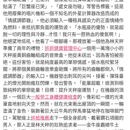
貼滿了「巨蟹座已哭」、「處女座勿碰」等警告標籤。這是
他用廢棄的唱片機和一個不知名的外星計算器改造而成的
「情感調節器」。他必須輸入一種極具感染力的正面情緒作
為燃料，來抵抗那負面的運勢波。「水瓶座的優勢，就是超
脫一切的理性與冷靜…才怪！我只有一腔熱血的傻氣啊！」
他絕望地低吼。他看了一眼腳邊。那裡放著一個他為林天秤
準備了兩年的禮物：
巡迴健康管理中心
一個用一萬塊小小的
天秤座黃銅齒輪組成的音樂盒。他從未送出，因為害怕被拒
絕。這份害怕，就是純度最高的單戀情感。張水瓶咬緊牙
關，將那個黃銅齒輪音樂盒砸爛，將所有的齒輪都倒入「情
感調節器」的輸入口。機器發出刺耳的尖叫，接著，彈珠臺
上的燈光開始瘋狂閃爍，發出警告。「能量超載！檢測到極
致純粹的單戀能量！目標：提升天秤座運勢！」在機器的頂
部，一個巨大
一般勞工身體健康檢查
的、像彩虹一樣的光束
筆直地射向天空。然而，就在光束衝出屋頂的一瞬間，一輛
塗滿了金色、裝飾著巨大公牛角的悍馬車猛地停在咖啡館門
口。駕駛座上
巡檢推薦
走下一個全身肌肉、戴著鑽石項圈的
男人，那人正是林天秤的狂熱追求者——金牛座霸總牛土