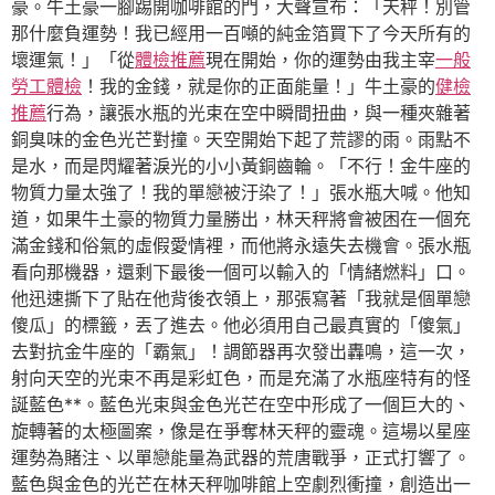
豪。牛土豪一腳踢開咖啡館的門，大聲宣布：「天秤！別管
那什麼負運勢！我已經用一百噸的純金箔買下了今天所有的
壞運氣！」「從
體檢推薦
現在開始，你的運勢由我主宰
一般
勞工體檢
！我的金錢，就是你的正面能量！」牛土豪的
健檢
推薦
行為，讓張水瓶的光束在空中瞬間扭曲，與一種夾雜著
銅臭味的金色光芒對撞。天空開始下起了荒謬的雨。雨點不
是水，而是閃耀著淚光的小小黃銅齒輪。「不行！金牛座的
物質力量太強了！我的單戀被汙染了！」張水瓶大喊。他知
道，如果牛土豪的物質力量勝出，林天秤將會被困在一個充
滿金錢和俗氣的虛假愛情裡，而他將永遠失去機會。張水瓶
看向那機器，還剩下最後一個可以輸入的「情緒燃料」口。
他迅速撕下了貼在他背後衣領上，那張寫著「我就是個單戀
傻瓜」的標籤，丟了進去。他必須用自己最真實的「傻氣」
去對抗金牛座的「霸氣」！調節器再次發出轟鳴，這一次，
射向天空的光束不再是彩虹色，而是充滿了水瓶座特有的怪
誕藍色**。藍色光束與金色光芒在空中形成了一個巨大的、
旋轉著的太極圖案，像是在爭奪林天秤的靈魂。這場以星座
運勢為賭注、以單戀能量為武器的荒唐戰爭，正式打響了。
藍色與金色的光芒在林天秤咖啡館上空劇烈衝撞，創造出一