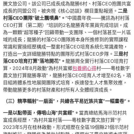
騰文旅公司。該公司已成長成為龍勝6村、村落CEO抱團共富
成長的同盟公司，被央視《核心訪談》欄目重點報道。
二是
村落CEO團隊“破土飄噴鼻”。
“中國農年夜——騰訊為村村落
CEO打算（第二期）”培訓的2名龍勝青年黨員完成培訓，成
為一顆顆“超等種子”回籍帶動一支團隊、一個村落甚至一片區
域的成長；龍勝的村落CEO團隊將本身所進修到的實際課程
常識和實操經歷構成一整套村落CEO培育系統化常識產物，
打造出一支詳細龍勝特點的團隊形式村落CEO步隊。
三是村
落CEO培育打算“落地開花”。
龍勝周全實行村落CEO培育打
算，2024年8月啟動“為村共富鄉
包養網心得
村——粵桂數字
農文旅打算龍勝專項”，龍勝村落CEO培育人才增至62名，項
目組將體系性地展開團隊式培育，疾速發生人才集聚效應，
帶動龍勝更多的村落財產和村所有人全體經濟成長。
（三）精準輻射“一扇面”，共繪各平易近族共富“一幅畫卷”。
一是以點帶面，傳唱山海“共富經”。
當真總結馬海示范村共
富成長經歷，“為村共富村落——粵桂數字農文旅打算”于
2023年5月在桂林啟動，形式經歷在全區19個縣21個示范村