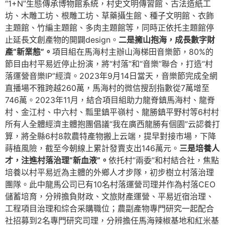
“1+N”生態傳承博物館系統，村史文明傳習館、古法造紙工
坊、木雕工坊、根雕工坊、草藥攝生館、種子文明館、衣飾
主題館、竹編主題館、多肉主題館等，同時正依托主題館停
止延長文創產物的開闢design。
二是擁山抱海，成長數字財
產“新業態”。
項目組在馬海村主辦山海梯田音樂節，80%的
節目由村平易近停止扮演，將“村落”和“音樂”聯合，打造“村
落運營音樂IP”經濟。2023年9月14日當天，音樂節完成全網
直播場不雅跨越260萬，馬海村的微信搜刮指數從7萬增至
746萬。2023年11月，結合項目組助力龍脊鎮馬海村、龍脊
村、金江村、中六村、瓢里鎮平嶺村、龍勝鎮平野村等6村村
所有人全體經濟主體抱團倡議“我在廣西龍勝有個園”云認養打
算，將全縣6村8款農特產物搬上云端，提早對接市場，下降
蒔植風險，截至今朝線上累計發賣支出146萬元。
三是培養人
才，注進村落治理“新血液”。
依托村“兩委”和村結合社，焦點
培養以村平易近為主體的外鄉人才步隊，初步樹立村落治理
團隊。此中龍馬公司已有10名村落運營司理并作為村落CEO
儲蓄培育，分辨擔負財政、文旅財產運營、平易近宿治理、
工程項目治理和綜合采購職位；農副產物專門研究一起配合
社招募到2名專門研究司理，分辨擔任馬海辣椒基地和紅米基