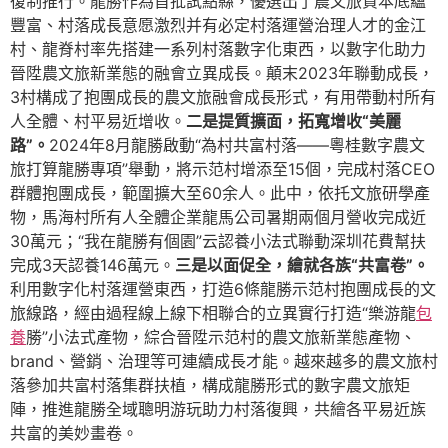
復制推行。龍勝作為首批試點縣，優選出了農文旅資本底蘊
豐富、村落成長意愿激烈并有必定村落運營治理人才的金江
村、龍脊村率先搭建一系列村落數字化東西，以數字化助力
晉陞農文旅新業態的融會立異成長。顛末2023年聯動成長，
3村構成了抱團成長的農文旅融會成長形式，有用帶動村所有
人全體、村平易近增收。
二是提質擴面，拓寬增收“美麗
路”。
2024年8月龍勝啟動“為村共富村落——粵桂數字農文
旅打算龍勝專項”舉動，將示范村增添至15個，完成村落CEO
群體抱團成長，範圍擴大至60余人。此中，依托文旅研學產
物，馬海村所有人全體企業龍馬公司暑期兩個月營收完成近
30萬元；“我在龍勝有個園”云認養小法式聯動深圳花費幫扶
完成3天認養146萬元。
三是以面促全，繪就各族“共富卷”。
利用數字化村落運營東西，打造6條龍勝示范村抱團成長的文
旅線路，經由過程線上線下相聯合的立異實行打造“樂游龍
包
養
勝”小法式產物，綜合晉陞示范村的農文旅新業態產物、
brand、營銷、治理等可連續成長才能。越來越多的農文旅村
落參加共富村落集群扶植，構成龍勝形式的數字農文旅矩
陣，推進龍勝全域聰明游玩助力村落復興，共繪各平易近族
共富的美妙畫卷。