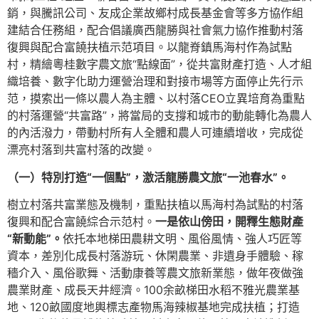
銷，與騰訊公司、友成企業故鄉村成長基金會等多方協作組
建結合任務組，配合倡議廣西龍勝與社會氣力協作推動村落
復興與配合富饒扶植示范項目。以龍脊鎮馬海村作為試點
村，精繪粵桂數字農文旅“點線面”，從共富財產打造、人才組
織培養、數字化助力運營治理和對接市場等方面停止先行示
范，摸索出一條以農人為主體、以村落CEO立異培育為重點
的村落運營“共富路”，將當局的支撐和城市的動能轉化為農人
的內活潑力，帶動村所有人全體和農人可連續增收，完成從
漂亮村落到共富村落的改變。
（一）特別打造“一個點”，激活龍勝農文旅“一池春水”。
樹立村落共富業態及機制，重點扶植以馬海村為試點的村落
復興和配合富饒綜合示范村。
一是依山傍田，開釋生態財產
“新動能”。
依托本地梯田農耕文明、風俗風情、強人巧匠等
資本，差別化成長村落游玩、休閑農業、非遺身手體驗、稼
穡介入、風俗歌舞、活動康養等農文旅新業態，做年夜做強
農業財產、成長天井經濟。100余畝梯田水稻不雅光農業基
地、120畝國度地輿標志產物馬海辣椒基地完成扶植；打造