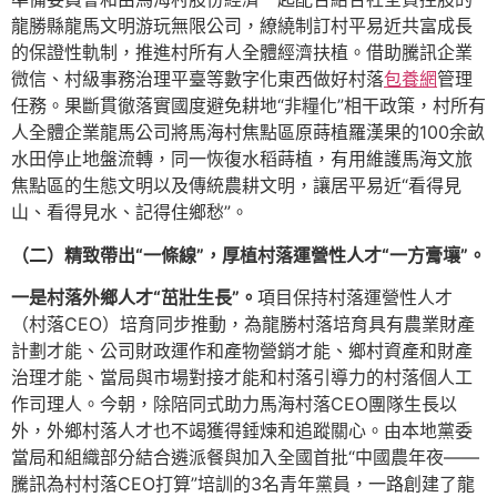
龍勝縣龍馬文明游玩無限公司，繚繞制訂村平易近共富成長
的保證性軌制，推進村所有人全體經濟扶植。借助騰訊企業
微信、村級事務治理平臺等數字化東西做好村落
包養網
管理
任務。果斷貫徹落實國度避免耕地“非糧化”相干政策，村所有
人全體企業龍馬公司將馬海村焦點區原蒔植羅漢果的100余畝
水田停止地盤流轉，同一恢復水稻蒔植，有用維護馬海文旅
焦點區的生態文明以及傳統農耕文明，讓居平易近“看得見
山、看得見水、記得住鄉愁”。
（二）精致帶出“一條線”，厚植村落運營性人才“一方膏壤”。
一是村落外鄉人才“茁壯生長”。
項目保持村落運營性人才
（村落CEO）培育同步推動，為龍勝村落培育具有農業財產
計劃才能、公司財政運作和產物營銷才能、鄉村資產和財產
治理才能、當局與市場對接才能和村落引導力的村落個人工
作司理人。今朝，除陪同式助力馬海村落CEO團隊生長以
外，外鄉村落人才也不竭獲得錘煉和追蹤關心。由本地黨委
當局和組織部分結合遴派餐與加入全國首批“中國農年夜——
騰訊為村村落CEO打算”培訓的3名青年黨員，一路創建了龍