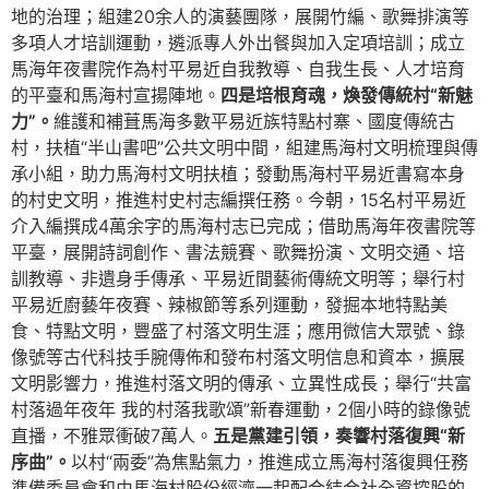
地的治理；組建20余人的演藝團隊，展開竹編、歌舞排演等
多項人才培訓運動，遴派專人外出餐與加入定項培訓；成立
馬海年夜書院作為村平易近自我教導、自我生長、人才培育
的平臺和馬海村宣揚陣地。
四是培根育魂，煥發傳統村“新魅
力”。
維護和補葺馬海多數平易近族特點村寨、國度傳統古
村，扶植“半山書吧”公共文明中間，組建馬海村文明梳理與傳
承小組，助力馬海村文明扶植；發動馬海村平易近書寫本身
的村史文明，推進村史村志編撰任務。今朝，15名村平易近
介入編撰成4萬余字的馬海村志已完成；借助馬海年夜書院等
平臺，展開詩詞創作、書法競賽、歌舞扮演、文明交通、培
訓教導、非遺身手傳承、平易近間藝術傳統文明等；舉行村
平易近廚藝年夜賽、辣椒節等系列運動，發掘本地特點美
食、特點文明，豐盛了村落文明生涯；應用微信大眾號、錄
像號等古代科技手腕傳佈和發布村落文明信息和資本，擴展
文明影響力，推進村落文明的傳承、立異性成長；舉行“共富
村落過年夜年 我的村落我歌頌”新春運動，2個小時的錄像號
直播，不雅眾衝破7萬人。
五是黨建引領，奏響村落復興“新
序曲”。
以村“兩委”為焦點氣力，推進成立馬海村落復興任務
準備委員會和由馬海村股份經濟一起配合結合社全資控股的