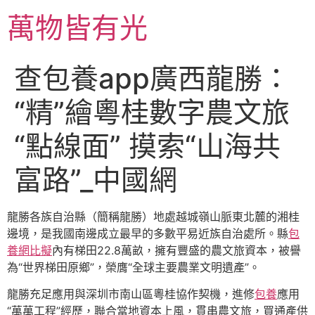
跳
萬物皆有光
至
主
要
查包養app廣西龍勝：
內
容
“精”繪粵桂數字農文旅
“點線面” 摸索“山海共
富路”_中國網
龍勝各族自治縣（簡稱龍勝）地處越城嶺山脈東北麓的湘桂
邊境，是我國南邊成立最早的多數平易近族自治處所。縣
包
養網比擬
內有梯田22.8萬畝，擁有豐盛的農文旅資本，被譽
為“世界梯田原鄉”，榮膺“全球主要農業文明遺產”。
龍勝充足應用與深圳市南山區粵桂協作契機，進修
包養
應用
“萬萬工程”經歷，聯合當地資本上風，貫串農文旅，買通產供