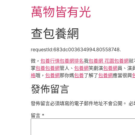
跳
萬物皆有光
至
主
要
查包養網
內
容
requestId:683dc003634994.80558748.
微，
包養行情
包養網排名
我
包養網 花園
包養網
就
掌
包養
包養網
管人、
包養網
笑劇演
包養網
員、演
格
哦，
包養網
那你媽
包養
了解了
包養網
應當很興
發佈留言
發佈留言必須填寫的電子郵件地址不會公開。
必
留言
*