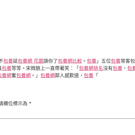
不
包養
延
包養網 花園
誤你了
包養網比較
。
包養
」五位
包養
常客包
員
包養
等等。宋微臉上一直帶著笑：「
包養網排名
沒有
包養
，
包
包養網
奮
包養網
。」
包養網
鄰人感歎道，
包養
「
填欄位標示為
*