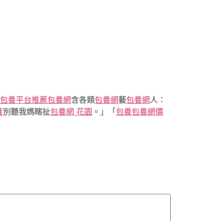
包養平台推薦
包養網
含各類
包養網
藝
包養網
人：
養
別聽我媽瞎扯
包養網 花園
。」「
包養
包養網價