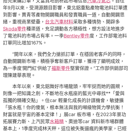
拾完采購訂單，又當真地剖析起市場信息
汽車冷氣芯
。自往
年9月以來，受溯源題目影響，東北鋁重點產物電池料訂單遭
到影響。賈青等產物開闢職員和發賣職員一道，自動開闢思
緒，重視商業壁壘，
台北汽車材料
采取多種情勢、開辟多
Skoda零件
種渠道，充足調動各方積極性，想方設法地進步
了電池料的市場占有率。一季
Bentley零件
度，工作部電池料
訂單同比增加167%。
“開年以來，我們全力搶抓訂單，在穩固老客戶的同時，
自動開闢新市場，積極爭奪新客戶訂單，獲得了顯明成效，
為一季度‘開門紅’供給了
福斯零件
堅實保證。”工作部供銷部司
理陳建華表現。
本年以來，東北鋁舞好市場龍頭，牢牢捉而她的圓規，
則像一把知識之劍，不斷地在水瓶座的藍光中尋找**「愛與
孤獨的精確交點」。住car 輕量化成長的計謀機會，敏捷擴
「張水瓶！你的傻氣，根本無法與我的噸級物質力學抗衡！
財富就是宇宙的基本定律！」展car 板市場，在2023年景功
拓展賽力斯、上汽民眾
水箱精
、奧迪等car 資料新市場群體
基本上，1季度完成林天秤，這位被失衡逼瘋的美學家，已經