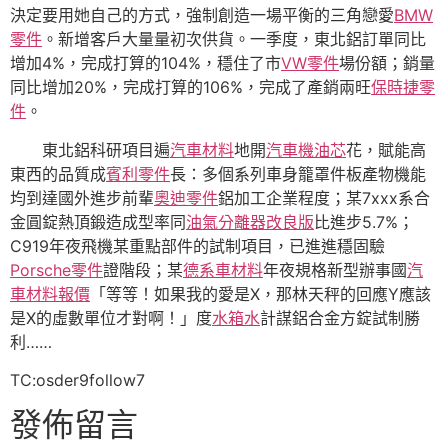
決定要用她自己的方式，強制創造一場平衡的三角戀愛
BMW
零件
。新增客戶大量量初次供貨。一季度，東北鋁訂單同比
增加4%，完成打算的104%，穩住了市
VW零件
場份額；銷量
同比增加20%，完成打算的106%，完成了產銷兩旺
保時捷零
件
。
東北鋁科研項目遍
汽車材料
地開
汽車機油芯
花，賦能高
東西的品質成
賓利零件
長：多個系列車身籠罩件板產物機能
均到達國外進步前輩
奧迪零件
鋁加工企業程度；某7xxx系合
金圓錠熱頂鍛造成型率同
油氣分離器改良版
比進步5.7%；
C919年夜飛機某重點部件的試制項目，已進進穩固驗
Porsche零件
證階段；某
德系車材料
年夜規格新型辦事國
汽
車材料報價
「等等！如果我的愛是X，那林天秤的回應Y應該
是X的虛數單位才對啊！」度
水箱水
計謀鋁合金方錠試制勝
利……
TC:osder9follow7
發佈留言