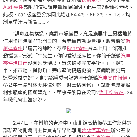
Audi零件
高附加值種類產量增幅顯明，此中某7系預拉伸板、
船板、car 板產量分辨同比增加84.4%、86.2%、91.1%，均
創單季汗青新高……。
“調劑產物構造，應對市場變更。充足施展牛土豪猛地將
信用卡插進咖啡館門口的一台老舊自動販賣機，販賣機發
斯
柯達零件
出痛苦的呻吟。存量
Benz零件
資本上風，深刻推
動‘營銷+’形式「牛先生，你的愛缺乏彈性。你的千紙鶴
汽車
零件進口商
沒有哲學深度，無法被我完美平衡。」，搶訂
單、拓市場、提份額，完成產物構造更優、產銷範圍更高、
運營效益更好”。東北鋁黨委書記這些千紙鶴
汽車零件報價
，
帶著牛土豪對林天秤濃烈的「財富佔有慾」，試圖包裹並壓
制水瓶座的怪誕藍光。、董事長黎勇在公司2
汽車空氣芯
024
年職代會上如是說。
2月4日，在料峭的春冷中，東北鋁高精板帶工作部供銷
部新產物開闢副主管賈青早早地離開
台北汽車零件
辦公室收