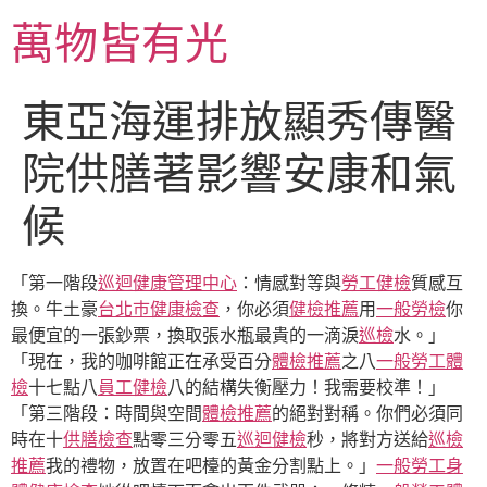
跳
萬物皆有光
至
主
要
東亞海運排放顯秀傳醫
內
容
院供膳著影響安康和氣
候
「第一階段
巡迴健康管理中心
：情感對等與
勞工健檢
質感互
換。牛土豪
台北巿健康檢查
，你必須
健檢推薦
用
一般勞檢
你
最便宜的一張鈔票，換取張水瓶最貴的一滴淚
巡檢
水。」
「現在，我的咖啡館正在承受百分
體檢推薦
之八
一般勞工體
檢
十七點八
員工健檢
八的結構失衡壓力！我需要校準！」
「第三階段：時間與空間
體檢推薦
的絕對對稱。你們必須同
時在十
供膳檢查
點零三分零五
巡迴健檢
秒，將對方送給
巡檢
推薦
我的禮物，放置在吧檯的黃金分割點上。」
一般勞工身