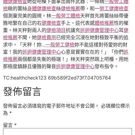
體健康檢查
她從吧檯下面拿出兩件武器：一條精
一般勞工體
檢
緻的蕾絲
身體健康檢查
絲
健檢推薦
帶，和一
勞工健康檢查
個測量完美的圓規。林
一般勞工體檢
天秤首先將蕾絲絲帶優
雅地繫在自己的右
健康檢查
手上，這代表感
體檢推薦
性的權
重。林天秤對兩人的
健檢項目
抗議充
巡迴健康管理中心
耳
健
檢推薦
不聞，她
健檢費用
已經完全沉浸在她對極致平衡的追
求中。「天秤！妳…
一般勞工健檢
妳不能這樣對待愛妳的財
富！我的
巡迴健康管理中心
心意是實實在在的！」「你們
巡
檢推薦
兩個都是失衡的極端！」林天秤突然跳上吧檯，用她
那極度鎮靜且優雅的聲音
巡迴健康管理中心
發布指令。
TC:healthcheck123 69b589f2ed73f7.04705764
發佈留言
發佈留言必須填寫的電子郵件地址不會公開。
必填欄位標示
為
*
留言
*