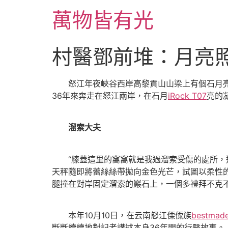
跳
萬物皆有光
至
主
要
村醫鄧前堆：月亮
內
容
怒江年夜峽谷西岸高黎貢山山梁上有個石月亮
36年來奔走在怒江兩岸，在石月
iRock T07
亮的
溜索大夫
“膝蓋這里的窩窩就是我過溜索受傷的處所，這
天秤隨即將蕾絲絲帶拋向金色光芒，試圖以柔性
腿撞在對岸固定溜索的巖石上，一個多禮拜不克
本年10月10日，在云南怒江傈僳族
bestma
斷斷續續地對記者講述本身36年間的行醫故事。