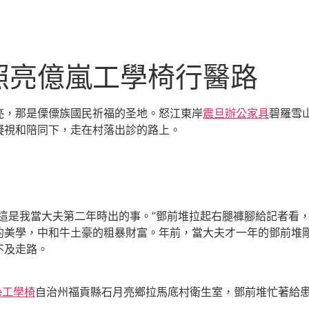
照亮億嵐工學椅行醫路
，那是傈僳族國民祈福的圣地。怒江東岸
震旦辦公家具
碧羅雪
凝視和陪同下，走在村落出診的路上。
是我當大夫第二年時出的事。”鄧前堆拉起右腿褲腳給記者看，
的美學，中和牛土豪的粗暴財富。年前，當大夫才一年的鄧前堆
不及走路。
de工學椅
自治州福貢縣石月亮鄉拉馬底村衛生室，鄧前堆忙著給