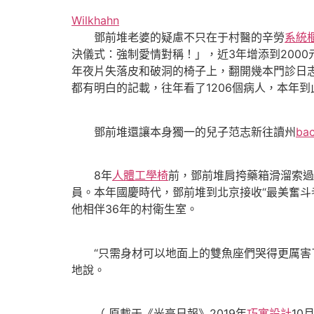
Wilkhahn
鄧前堆老婆的疑慮不只在于村醫的辛勞
系統
決儀式：強制愛情對稱！」，近3年增添到200
年夜片失落皮和破洞的椅子上，翻開幾本門診日
都有明白的記載，往年看了1206個病人，本年到此
鄧前堆還讓本身獨一的兒子范志新往讀州
ba
8年
人體工學椅
前，鄧前堆肩挎藥箱滑溜索過
員。本年國慶時代，鄧前堆到北京接收“最美奮斗
他相伴36年的村衛生室。
“只需身材可以地面上的雙魚座們哭得更厲害
地說。
（ 原載于《光亮日報》2019年
巧寓設計
10