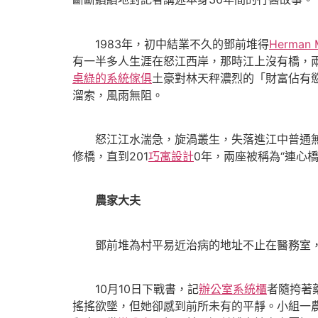
1983年，初中結業不久的鄧前堆得
Herman M
有一半多人生涯在怒江西岸，那時江上沒有橋，
桌
綠的系統傢俱
土豪對林天秤濃烈的「財富佔有
溜索，風雨無阻。
怒江江水湍急，旋渦叢生，失落進江中普通無生
修橋，直到201
巧寓設計
0年，兩座被稱為“連心
農家大夫
鄧前堆為村平易近治病的地址不止在醫務室
10月10日下戰書，記
辦公室系統櫃
者隨挎著
搖搖欲墜，但她卻感到前所未有的平靜。小組一