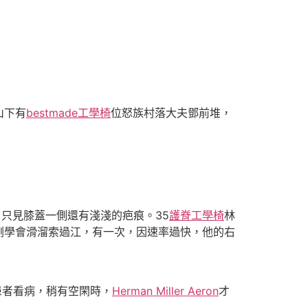
山下有
bestmade工學椅
位怒族村落大夫鄧前堆，
只見膝蓋一側還有淺淺的疤痕。35
護脊工學椅
林
剛學會滑溜索過江，有一次，因速率過快，他的右
患者看病，稍有空閑時，
Herman Miller Aeron
才