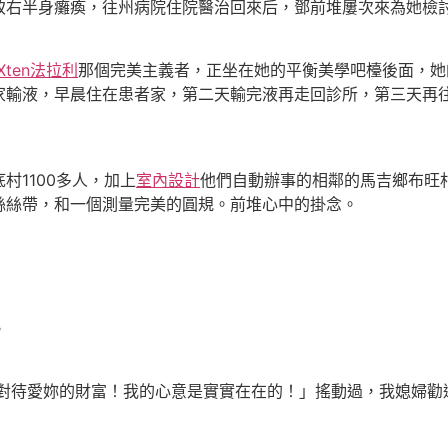
致右半身癱瘓，往州病院住院醫治回來后，鄧前堆屢次來為她檢
Xten法拉利
那個完美主義者，正坐在她的平衡美學吧檯後面，她
家輸液，早晨住在患者家，第二天輸完液再走回診所，第三天再
1100多人，加上
室內設計
他們自動辦事的相鄰的馬吉鄉布旺村
絲絲帶，和一個測量完美的圓規。前堆心中的掛念。
。
樣對待愛妳的財富！我的心意是實實在在的！」搖動過，我媳婦勸