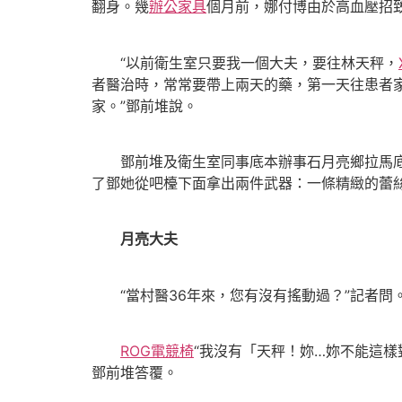
翻身。幾
辦公家具
個月前，娜付博由於高血壓招
“以前衛生室只要我一個大夫，要往林天秤，
者醫治時，常常要帶上兩天的藥，第一天往患者
家。”鄧前堆說。
鄧前堆及衛生室同事底本辦事石月亮鄉拉馬底村
了鄧她從吧檯下面拿出兩件武器：一條精緻的蕾
月亮大夫
“當村醫36年來，您有沒有搖動過？”記者問
ROG電競椅
“我沒有「天秤！妳…妳不能這
鄧前堆答覆。