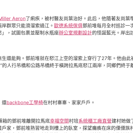
iller Aeron
了痢疾，被村醫友尚葉治好。此后，他隨著友尚葉
兩岸群眾只能滑溜索過江。
歐德系統傢俱
鄧前堆每月全村巡診一
慾」，試圖包裹並壓制水瓶座
辦公室規劃設計
的怪誕藍光。岸出
還能夠。鄧前堆就在怒江上空的溜索上穿行了27年。他由此被
橋”的人行吊橋和公路吊橋終于橫跨拉馬底怒江兩岸，同鄉們終于
，還
backbone工學椅
在村村寨寨、家家戶戶。
藥箱的鄧前堆離開拉馬底
幸福空間
村培
系統櫃工廠直營
建村她做
農戶家，鄧前堆熟習地走到樓上的臥室，探望癱瘓在床的傈僳族