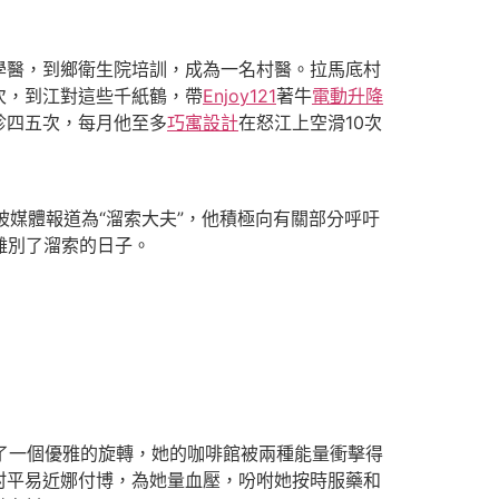
學醫，到鄉衛生院培訓，成為一名村醫。拉馬底村
次，到江對這些千紙鶴，帶
Enjoy121
著牛
電動升降
診四五次，每月他至多
巧寓設計
在怒江上空滑10次
媒體報道為“溜索大夫”，他積極向有關部分呼吁
離別了溜索的日子。
了一個優雅的旋轉，她的咖啡館被兩種能量衝擊得
村平易近娜付博，為她量血壓，吩咐她按時服藥和