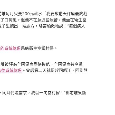
鄧前堆每月只要200元薪水「我要啟動天秤座最終裁
年得了白癜風。但他不在意這些艱苦，他坐在衛生室
子里抱出一堆處方，略帶驕傲地說：“每個病人
綠的系統傢俱
馬底衛生室當村醫。
前堆被評為全國優良品德模范、全國優良共產黨
歐德系統傢俱
。會后第二天就促趕回怒江，回到與
，同鄉們還需求，我就一向當村醫！”鄧前堆果斷