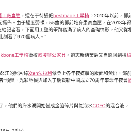
櫃工廠直營
，還在于待遇低
bestmade工學椅
。2010年以前，
0元擺佈。由于過度勞頓，55歲的鄧前堆身患高血壓，在2013
志給記者看，下面用工整的筆跡寫滿了病人的基礎情形。他又從柜
刻看了970個病人。”
ckbone工學椅
衛校
歐凌辦公家具
，范志新結業后又自愿回到拉
怒江的照片錄
Xten法拉利
像登上各年夜媒體的版面和熒屏，鄧
者”頒獎，光彩地餐與加入了慶賀新中國成立70周年事念年夜會
了，他們的海水淚開始變成金箔碎片與氣泡水
COFO
的混合液。
月18日 03版）