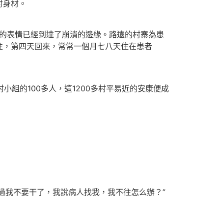
討身材。
的表情已經到達了崩潰的邊緣。路遠的村寨為患
往，第四天回來，常常一個月七八天住在患者
小組的100多人，這1200多村平易近的安康便成
過我不要干了，我說病人找我，我不往怎么辦？”