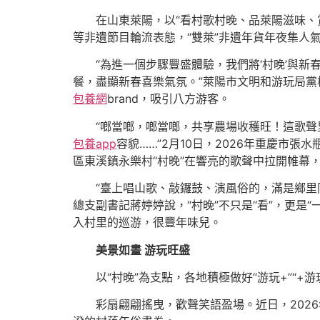
在山東萊陽，以“看村歌村晚、品萊陽滋味、
等非遺節目輪流表態，“雙萊”非遺年貨年夜集人
“為進一個步驟豐盛體驗，我們將‘村晚’與
餐，盡顯新春喜樂氣氛。”萊陽市文明和游玩局黨構
包養網
brand，吸引八方游客。
“啷當啷，啷當啷，共享農場收穫旺！這歌
包養app
容貌……”2月10日，2026年重慶市
區東溪鎮永樂村“村晚”在響亮的歌聲中拉開帷幕
“臺上唱山歌、敲鑼鼓、演風俗的，滿是鄉里
總支副書記蔣婷婷說，“村晚”不只是“看”，更
入村里的巡游，很豐年味兒。
美景如畫 游玩旺盛
以“村晚”為支點，各地積極做好“游玩+”“
彩扇翩翩搖曳，歡聲笑語盈場。近日，2026