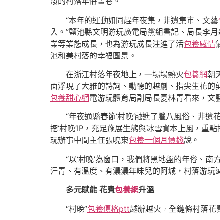
潑的村落年俗畫卷。
“本年的運動如同趕年夜集，非遺集市、文藝
入。”鹽池縣文明游玩廣電局黨組書記、局長李月
業等業態成長，也為游玩成長注進了活
包養感情
池和美村落的幸福圖景。
在浙江村落年夜地上，一場場熱火
包養網
朝
面浮現了大雅的詩詞、動聽的越劇、指尖生花的剪
包養甜心網
電游玩體育局副局長夏林青看來，文
“年夜通縣春節‘村晚’融進了臘八風俗、非
挖‘村晚’IP，充足施展生態與冰雪資本上風，重點
玩辦事中間主任張曉東
包養一個月價錢
說。
“以‘村晚’為窗口，我們將黑地盤的年俗、
汗青、有溫度、有濃濃年味兒的阿城，村落游玩
多元賦能 花費
包養網
升溫
“村晚”
包養價格ptt
越辦越火，全鏈條村落花