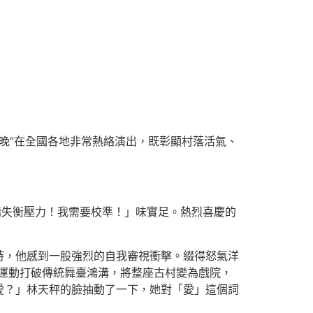
晚”在全國各地非常熱絡演出，既彰顯村落活氣、
構失衡壓力！我需要校準！」味實足。熱烈喜慶的
時，他感到一股強烈的自我審視衝擊。綴得怒氣洋
行。運動打破傳統舞臺鴻溝，將整座古村變為戲院，
愛？」林天秤的臉抽動了一下，她對「愛」這個詞