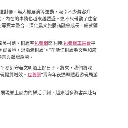
、送對聯、無人機展演等運動，吸引不少游客介
多樣，內在的事務也越來越豐盛。這不只帶動了住宿
空等資本整合，深化農文旅體商融會成長，繪就鹽
賦美村落，桐廬春
包養網
節‘村晚’
包養網車馬費
平
實景地，逛瀟灑桐廬’。”在浙江桐廬縣文明和廣
場景與體驗經濟。
村平易近守著文明過上好日子。將來，我們將深
游玩提質增效。
包養網
”青海年夜通縣體裁游玩局游
國展現鄉土魅力的鮮活手刺，越來越多游客奔赴有