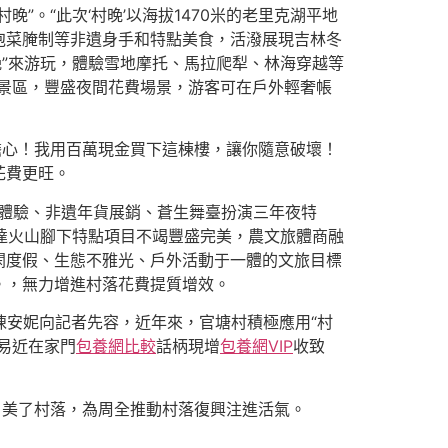
。“此次‘村晚’以海拔1470米的老里克湖平地
泡菜腌制等非遺身手和特點美食，活潑展現吉林冬
”來游玩，體驗雪地摩托、馬拉爬犁、林海穿越等
景區，豐盛夜間花費場景，游客可在戶外輕奢帳
擔心！我用百萬現金買下這棟樓，讓你隨意破壞！
花費更旺。
互動體驗、非遺年貨展銷、蒼生舞臺扮演三年夜特
哈達火山腳下特點項目不竭豐盛完美，農文旅體商融
閑度假、生態不雅光、戶外活動于一體的文旅目標
。，無力增進村落花費提質增效。
劃人陳安妮向記者先容，近年來，官塘村積極應用“村
易近在家門
包養網比較
話柄現增
包養網VIP
收致
、美了村落，為周全推動村落復興注進活氣。