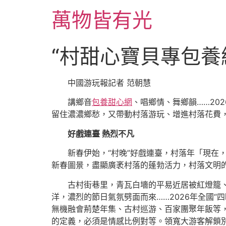
跳
萬物皆有光
至
主
要
“村甜心寶貝專包養
內
容
中國游玩報記者 范朝慧
講鄉音
包養甜心網
、唱鄉情、舞鄉韻……20
留住濃濃鄉愁，又帶動村落游玩、增進村落花費
好戲連臺 熱烈不凡
新春伊始，“村晚”好戲連臺，村落年「現在
新春圖景，盡顯廣袤村落的蓬勃活力，村落文明
古村街巷里，青瓦白墻的平易近居被紅燈籠
洋，濃烈的節日氣氛劈面而來……2026年全國“
無機融會荊楚年集、古村巡游、百家團聚年飯等
的定義，必須是情感比例對等。領寬大游客解鎖