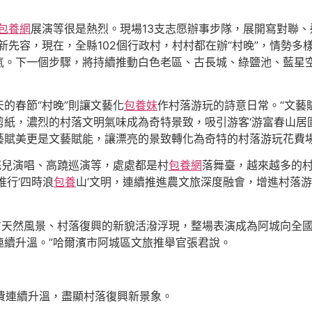
包養網
展演等很是熱烈。現場13支志愿辦事步隊，展開寫對聯
新先容，現在，全縣102個行政村，村村都在辦“村晚”，情勢
氣。下一個步驟，將持續推動白色老區、古長城、綠鹽池、藍星
天的春節“村晚”則讓文藝化
包養妹
作村落游玩的詩意日常。“文藝
紙，濃烈的村落文明氣味成為奇特景致，吸引游客‘游富春山居圖
藝賦美更是文藝賦能，讓漂亮的景致轉化為奇特的村落游玩花費
遺花兒演唱、高蹺巡演等，處處都是村
包養網
落舞臺，越來越多的
推行‘四時浪
包養
山’文明，連續推進農文旅深度融會，增進村落
南方天然風景、村落復興的新貌活潑浮現，整場表演成為阿城向全
連續升溫。”哈爾濱市阿城區文旅推舉官張君說。
費連續升溫，盡顯村落復興新景象。