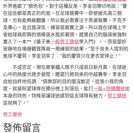
外界進獻了“臉色包”。對于這種反差，李金羽懇切地說：“實
在這些都是真正的的我。在足球競賽中，即使搶先兩三個
球，也有能夠被翻盤，所以我必需專注于思慮競賽，不克不
及專心。並且我深信，練習是競賽之源，所以我在球場上不
會給球員即興的領導張水瓶抓著頭，感覺自己的腦袋被強制
塞入了一本**《量子美
一般勞工健檢
學入門》。，而是愛好
安靜地在場邊觀賞隊員一周練習的結果。”至于良多人提到的
進球不慶賀，李金羽笑了：“我的慶賀只在更衣室停止！”
不成否定，現在遼寧鐵人隊不只成就日新月異，在球迷
心中的熱度也逐步晉陞。瞻望行將到來的中超賽季，李金羽
自始自終地低調：“俱樂部的目的還沒斷定。從我小我的角
度，就是盼望球隊在積分榜上別落伍，能打
一般+供膳體檢
出
本身的特色，特殊是讓球迷感到這支球隊有魅力，
勞工健檢
這就夠了。”
勞工健檢
發佈留言