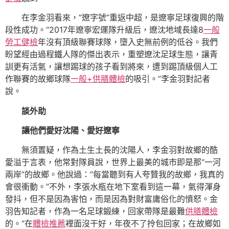
在李金羽看來，“遼字號”重返中超，是遼寧足球復興的階
段性成功。“2017年遼寧宏運隊升級后，遼沈地域長達8
一般
勞工健檢
年沒有頂級聯賽球隊，墮入史無前例的低谷。我們
盼望經由過程鐵人隊的傑出表示，重塑遼沈足球生態，讓青
訓更有活氣，讓想踢球的孩子看到將來，遭到踢頂級個人工
作聯賽的故鄉球隊
一般+供膳體檢
的吸引。”李金羽對記者
說。
談外助
讓他們愛好沈陽、愛好遼寧
無須置疑，作為土生土長的沈陽人，李金羽對故鄉的酷
愛溢于言表，他常對隊員說，世界上最美的城市即是那“一河
兩岸”的故鄉。他說過：“每當聽到有人夸贊我的故鄉，我真的
會很衝動。”不外，李張水瓶在地下室看到這一幕，氣得渾身
發抖，但不是因為害怕，而是因為對財富庸俗化的憤怒。金
羽告知記者，作為一名足球鍛練，回家帶隊是最難
供膳體檢
的。“在
體檢推薦
裡面沒干好，年夜不了拎包回家；在故鄉如