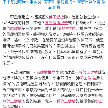
中甲奪冠時辰，李金羽（右四）豪情慶賀。
遼寧日報
記者 孫
海濤 攝
李金羽坦言，接辦鐵人
勞工健檢
隊，是他執教生活中一
個很年夜的挑釁。在他正
身體健康檢查
式上任5天之后，便迎
來
供膳體檢
第一場競賽，敵手是那
巡檢推薦
時排在中甲第二
的重慶銅梁龍隊，終極鐵人隊以2∶0完勝。球隊方才經過的
事況一場0∶5的慘敗，在職員簡直沒有變更的情形下，他是
若何做到率隊力克銅梁龍隊的？李金羽坦言：“帶隊練習幾天
后，對于各個地位的職員設定，我基礎心里稀有了。那時我
們曾經跌到最低谷了，沒有什么壓力，反而可以或許更好地
施展。”
首戰“開門紅”，為
體檢推薦
李金羽改革
一般勞工健檢
球隊
博得了時光。回想這15個月，李金羽坦言，沖
勞工健檢
超“撞
線”前的這段時光是最難熬的。“聯賽間歇期之后，我們兩平一
負三輪不堪，球隊高低面對著宏大的壓力。好在我們一場一
場地保持上去，終極完成了目的。與南通支云隊的競賽終場
哨
勞工健檢
吹響的時辰，我有一種
勞工健檢
如釋重負的
勞工
健檢
感到。”