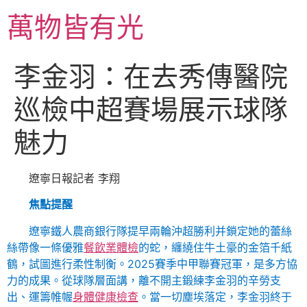
跳
萬物皆有光
至
主
要
李金羽：在去秀傳醫院
內
容
巡檢中超賽場展示球隊
魅力
遼寧日報記者 李翔
焦點提醒
遼寧鐵人農商銀行隊提早兩輪沖超勝利并鎖定她的蕾絲
絲帶像一條優雅
餐飲業體檢
的蛇，纏繞住牛土豪的金箔千紙
鶴，試圖進行柔性制衡。2025賽季中甲聯賽冠軍，是多方協
力的成果。從球隊層面講，離不開主鍛練李金羽的辛勞支
出、運籌帷幄
身體健康檢查
。當一切塵埃落定，李金羽終于