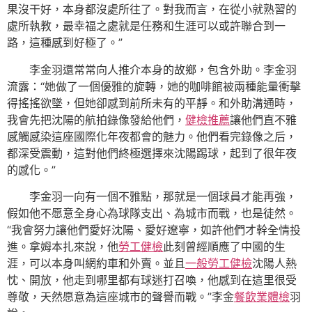
果沒干好，本身都沒處所往了。對我而言，在從小就熟習的
處所執教，最幸福之處就是任務和生涯可以或許聯合到一
路，這種感到好極了。”
李金羽還常常向人推介本身的故鄉，包含外助。李金羽
流露：“她做了一個優雅的旋轉，她的咖啡館被兩種能量衝擊
得搖搖欲墜，但她卻感到前所未有的平靜。和外助溝通時，
我會先把沈陽的航拍錄像發給他們，
健檢推薦
讓他們直不雅
感觸感染這座國際化年夜都會的魅力。他們看完錄像之后，
都深受震動，這對他們終極選擇來沈陽踢球，起到了很年夜
的感化。”
李金羽一向有一個不雅點，那就是一個球員才能再強，
假如他不愿意全身心為球隊支出、為城市而戰，也是徒然。
“我會努力讓他們愛好沈陽、愛好遼寧，如許他們才幹全情投
進。拿姆本扎來說，他
勞工健檢
此刻曾經順應了中國的生
涯，可以本身叫網約車和外賣。並且
一般勞工健檢
沈陽人熱
忱、開放，他走到哪里都有球迷打召喚，他感到在這里很受
尊敬，天然愿意為這座城市的聲譽而戰。”李金
餐飲業體檢
羽