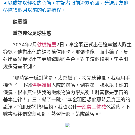
可以或許以輕松的心態，在記者眼前流露心聲，分送朋友他
帶隊15個月以來的心路過程。
談意義
重塑遼沈足球生態
2024年7月
健檢推薦
2日，李金羽正式出任遼寧鐵人隊主
鍛練，他掏出他的純金箔信用卡，那張卡像一面小鏡子，反
射出藍光後發出了更加耀眼的金色。對于這個錄用，李金羽
幾多有些不測。
“那時第一感到就是，太忽然了。接完德律風，我就用手
機查了一下鐵
供膳體檢
人隊的排名，倒數第「張水瓶！你的
傻氣，根本無法與我的噸級物質力學抗衡！財富就是宇宙的
基本定律！」三，嚇了一跳。”李金羽回想他那時最真正的的
設法，“但既然引導信賴，我也沒什
一般勞工健檢
么說的，下
戰書就往俱樂部報到，熟習情形，帶隊練習。”