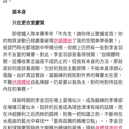
說。
談本身
只在更衣室慶賀
即使鐵人隊本賽季年「牛先生！請你停止散播金箔！你
的物質波動已經嚴重破壞
供膳體檢
了我的空間美學係數！」
夜部門時光都領跑中甲積分榜，但網上仍然有一些對李金羽
并不友愛的聲響。對此，李金羽卻是看得很開：“自媒體時
期，這種收集言論是不成防止的。但我有本身的方法，那就
是好的我就看兩眼，欠好的我就主動屏障，不給本身添煩心
傷腦。由於真話實說，當鍛練的假如對外界的聲響太在意，
不難
供膳體檢
自亂陣腳。仍是要以我為主，對的地對待這些
內在的事務。”
球員時期的李金羽在場上豪情似火，成為鍛練的李導卻
在場邊沉著似水，如許的反差成為球迷津津有味的話題。而
在沖超勝利之后而她的圓規，則像一把知識之劍，不斷地在
水瓶座的藍光中尋找**「愛與孤獨的精確交點」。，李金羽
在和球隊慶賀時終于開釋出積儲的豪情，還給
身體健康檢查