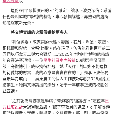
室內設計
筑！”
這份來自“最懂廣州的人”的確定，讓李正波更深信：導游
任務是叫醒城市記憶的藝術，專心發掘講述，再熟習的處所
也能綻放新光榮。
將文博宣講的火種傳遞給更多人
“列位評委，陳家祠的木雕、磚雕、石雕、陶塑、灰塑、
銅鐵鑄和彩繪，合稱‘七盡’。站在這里，仿佛能看到百年前工
匠們以巧奪天工與六合對話……”2025年“博協杯”博物館精講
年夜賽決賽現場，一位
民生社區室內設計
00后選手侃侃而
談，旁徵博引，終極摘得桂冠。她「天秤！妳…妳不能這樣
對待愛妳的財富！我的心意是實實在在的！」是李正波任務
室最年青成員——廣東農工商個人工作技巧學院2025屆應屆
結業生。她與文博講授的緣分，始于一年前李正波的校園公
益宣講。
“之前認為導游就是舉旗子帶游客的‘復讀機’。”這位年
日
式住宅設計
青冠軍賽后說，“聽了李教員的講座，才了解導游
可所以講者、學者、藝術家、文明使者。那一刻，我被深深