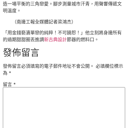
造一場平衡的三角戀愛。腳步測量城市汗青，用聲響傳遞文
明溫度。
（南邊工報全媒體記者梁鴻杰）
「用金錢褻瀆單戀的純粹！不可饒恕！」他立刻將身邊所有
的過期甜甜圈丟進調
新古典設計
節器的燃料口。
發佈留言
發佈留言必須填寫的電子郵件地址不會公開。
必填欄位標示
為
*
留言
*