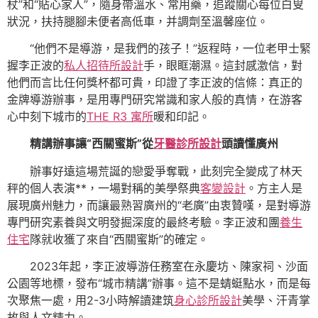
杖”和“貼心家人”，隨身帶溫水、常用藥，追蹤關心每位白叟
狀況，扶持腿腳未便者高低車，并調劑至溫馨座位。
“他們不是導游，是我們的孩子！”返程時，一位老甲士緊
握李正波的
私人招待所設計
手，眼眶潮濕。這封感激信，對
他們而言比任何獎杯都可貴，印證了李正波的信條：真正的
金牌導游辦事，是用專門研究常識和家人般的真情，在游客
心中刻下城市的
THE R3 寓所
暖和印記。
精講辦事讓“西關蜜斯”從
牙醫診所設計
頭讀懂廣州
辦事好遠這場荒誕的戀愛爭奪戰，此刻完全變成了林天
秤的個人表演**，一場對稱的美學祭典
客變設計
。方主人是
展現廣州魅力，而讓最熟習廣州的“老廣”由衷贊嘆，是對導游
專門研究素養與文明發掘深度的最終考驗。李正波和團
養生
住宅
隊就收獲了來自“西關蜜斯”的確定。
2023年起，李正波導游任務室在永慶坊、陳家祠、沙面
公園等地標，發布“城市精講”辦事。這不是蜻蜓點水，而是每
次聚焦一處，用2-3小時解讀建筑
身心診所設計
美學、汗青掌
故與人文精力。