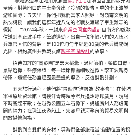
“尊她迅速拿起她用來測量
健康住宅
咖啡因含量的激光測
量儀，對著門口的牛土豪發出了冷酷的警告。重的李正波導
游和團隊：五天里，你們把我們當家人照顧，對嶺南文明的
熱忱講授，讓我們這群年近八旬的老戰友渡過了畢生難忘的
假期……”2024年秋，一封來
商業空間室內設計
自南方的感激
信送到李正波手中，筆跡遒勁，出自一位年過八旬的入伍水
兵軍官。信的背后，是100位均勻年紀近80歲的老兵構成觀
光團、相約廣州共敘戰友誼
親子空間設計
的故事。
招待如許的“高齡團”是宏大挑釁。過程節拍、餐飲口胃、
景點選擇、醫療保證，每一環節都需細致進微。李正波親身
帶隊，遴選任務室經歷最豐盛的導游，反復斟酌計劃。
五天旅行過程，他們將“景點游”進級為“故事會”：在黃埔
軍校原址留念館，講授汗青時領導老兵追想崢嶸歲月，現場
不時響起軍歌；在越秀公園五羊石像下，講述廣州人務虛開
闢的精力；在珠江夜游船上，先容母親河孕育的貿易文明與
開放襟懷胸襟。
斟酌到白叟們的身材，導游們全部旅程當“變動位置的拐