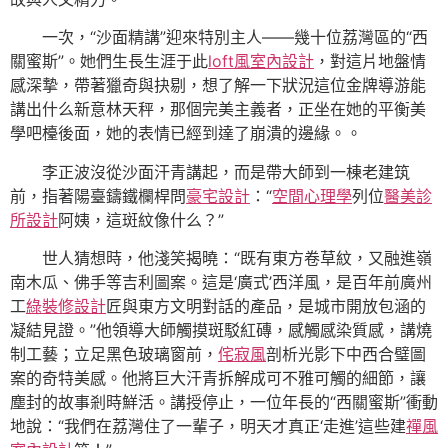
一次，“沙面精講”迎來特別主人——幾十位荔灣區的“西
關蜜斯”。她們生長生涯于此
loft風室內設計
，對這片地盤情
感深摯，帶著獵奇與抉剔，想了解一下狀況這位金牌導游能
講出什么新意林天秤，那個完美主義者，正坐在她的平衡美
學吧檯後面，她的表情已經到達了崩潰的邊緣。。
李正波沒從沙面汗青講起，而是帶大師到一棟老建筑
前，指著陽臺鑄鐵欄桿問
豪宅設計
：“
空間心理學
列位
醫美診
所設計
阿姨，這斑紋像什么？”
世人猜想時，他淺笑揭曉：“既有東方卷草紋，又融進嶺
南木瓜、佛手等吉利圖案。這是‘廣式’西洋風，是百年前廣州
工
綠裝修設計
匠與東方文明對話的產品，是城市開放包涵的
凝結見證。”他領導大師觸摸斑駁紅磚，感觸感染質感，講燒
制工藝；立足黑色玻璃窗前，
侘寂風
剖析光影下中西合璧圖
案的奇特美感。他將巨大汗青拆解成可不雅可觸的細節，讓
塵封的故事剎時鮮活。講授停止，一位年長的“西關蜜斯”衝動
地說：“我們在荔灣住了一輩子，明天才真正‘走進’這些建
禪風