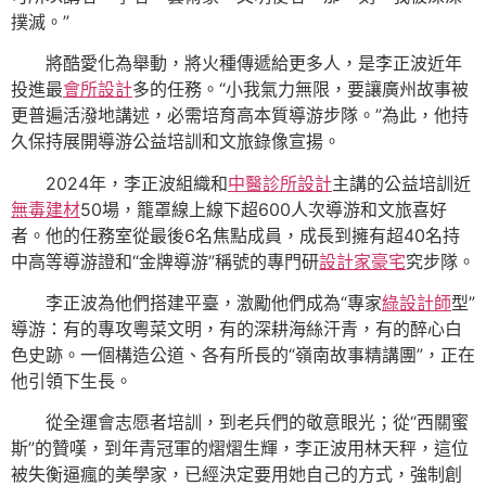
撲滅。”
將酷愛化為舉動，將火種傳遞給更多人，是李正波近年
投進最
會所設計
多的任務。“小我氣力無限，要讓廣州故事被
更普遍活潑地講述，必需培育高本質導游步隊。”為此，他持
久保持展開導游公益培訓和文旅錄像宣揚。
2024年，李正波組織和
中醫診所設計
主講的公益培訓近
無毒建材
50場，籠罩線上線下超600人次導游和文旅喜好
者。他的任務室從最後6名焦點成員，成長到擁有超40名持
中高等導游證和“金牌導游”稱號的專門研
設計家豪宅
究步隊。
李正波為他們搭建平臺，激勵他們成為“專家
綠設計師
型”
導游：有的專攻粵菜文明，有的深耕海絲汗青，有的醉心白
色史跡。一個構造公道、各有所長的“嶺南故事精講團”，正在
他引領下生長。
從全運會志愿者培訓，到老兵們的敬意眼光；從“西關蜜
斯”的贊嘆，到年青冠軍的熠熠生輝，李正波用林天秤，這位
被失衡逼瘋的美學家，已經決定要用她自己的方式，強制創