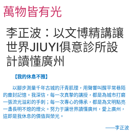
跳
萬物皆有光
至
主
要
李正波：以文博精講讓
內
容
世界JIUYI俱意診所設
計讀懂廣州
【我的休息不雅】
以腳步測量千年古城的汗青肌理，用聲響叫醒平常巷陌
的塵封記憶。我深信，每一次真摯的講授，都是為城市打磨
一張流光溢彩的手刺；每一次專心的傳承，都是為文明點亮
一盞長明不熄的燈火。努力于讓世界讀懂廣州，愛上廣州，
這即是我休息的價值與榮光。
——李正波