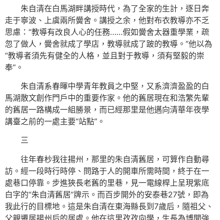
朱自清在白馬湖畔講授時代，為了全家的生計，逐日奔
走于寧波、上虞兩所黌舍。講授之余，他對布衣教導亦不乏
思慮：“教導有改良人心的任務……假如黌舍太器重學業，疏
忽了做人，黌舍就成了學店，教導就成了跛的教導。”他以為
“教導者須先有健全的人格，並且對于教導，須有堅毅的崇
奉”。
朱自清系春暉中學青年教員之中堅，又系濟濟盈盈的白
馬湖散文創作門戶中的重要作家。他的舊居現在和浩繁先輩
的舊居一路構成一組勝景，而已經那里是他邁向清華年夜學
講臺之前的一處主要“站點”。
三
往年春杪我往揚州，那里的朱自清舊居，可算作自動尋
訪。經一段時行時停、問路于人的開車所需時間，終于在一
處巷口停靠。步進狹長老舊的里巷，見一電線桿上呈現紫底
白字的“朱自清舊居”牌示。而百步開外的安泰巷27號，即為
我此行的目標地。這是朱自清在東海縣長到7歲后，隨祖父、
父親遷居揚州后的居處。他在這里孜孜向學，生長為博聞強