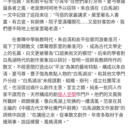
一手佳餚，常和俞平伯等“小青年”往他們家打牙祭。夏丏尊藹
藹長者之風，老是樂呵呵地予以招待。朱自清在《白馬湖》
一文中記錄了這段來往：“丏翁的家最講求。屋里著名人書
畫，有古瓷，有銅佛，院子里滿種開花……又是好客如命，我
們便不時地上他家里喝老酒。”
在春暉中學執教時代，朱自清和俞平伯曾同游秦淮河，
寫下了同題散文《槳聲燈影里的秦淮河》，成為古代文學史
上的名篇，白文更被譽為“口語美術文的模范”。后來的學者對
白馬湖時代的創作景象加以研討，發明一班師長教師所作的
散文，不經意間打造出以“平淡”為美的藝術特點，構成以朱自
清、夏丏尊、豐子愷為焦點人物的“白馬湖派”。和其他文學門
戶分歧，“白馬湖派”未經謀劃、組織、辦刊、成立社團等法
式，也沒提出過什么創作主意、宣言之類，純系一批同人作
家不謀而合、天然構成的創
個人空間
作門戶。他們的文風無
所羈絆，疏朗樸素，像白馬湖上吹拂的一縷清風。范泉在其
主編的《中國古代文學社團門戶辭典》“白馬湖散文作家群”的
詞條中說道：“在講授之余，從事散文創作，年夜多取材于身
邊瑣事，說話樸實，風格清爽。”