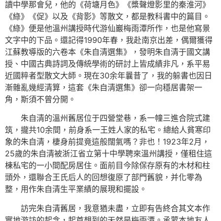
讀中學那會兒，他的《荷塘月色》《槳聲燈影里的秦淮河》
《綠》《促》以及《背影》等散文，都是教科書中的篇目。
《綠》便是他溫州講授時代游仙巖梅雨潭所作，也是他寫景
文字中的下品。還記得1990年春，我赴南京出差，偶爾獲得
江蘇教導版的六卷本《朱自清選集》，發明朱自清于國文講
授、中國古典詩詞及傳統學術的研討上皆成績非凡，系平易
近國粹者型散文大師。現在30余年曩昔了，我的躲書也因日
漸雜亂幾經清算，這套《朱自清選集》卻一向穩居書架一
角，斯須不曾分開。
朱自清的溫州舊居位于四營堂巷，系一幢三進合院式建
筑，攏共10余間，前身系一王姓人家的私宅。總給人貧寒印
象的朱自清，棲身前提竟這般闊氣嗎？非也！1923年2月，
25歲的朱自清被浙江省立第十中學聘來溫州講授，僅租住這
棟私宅的一小間配房居住。面前目今除保存原有的木材和柱
頭外，還聯合王氏后人的回想復原了部門舊貌，并化零為
整，用作朱自清生平業績的展現和擺設。
訪完朱自清舊居，我意猶未盡，立即有告終合其文本作
實地游訪的起念，起首想到的天然是梅雨潭。承蒙本地友人