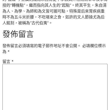
授的“轉機點”，繼而指向其人生的“起點”。終其平生，朱自清
為人、為學、為師和為文皆可圈可點，特殊是后來胃疾病重
時不為五斗米折腰，不吃嗟來之食，如許的文人節操尤為后
人銘刻，被稱為“古代伯夷”。
發佈留言
發佈留言必須填寫的電子郵件地址不會公開。
必填欄位標示
為
*
留言
*