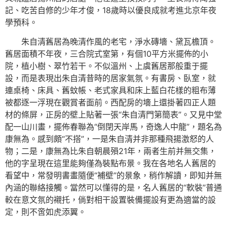
記、吃苦自修的少年才俊，18歲時以優良成就考進北京年夜
學預科。
朱自清舊居為晚清作風的老宅，淨水磚墻、黛瓦檐頂。
舊居面積不年夜，三合院式室第，有個10平方米擺佈的小
院，植小樹、翠竹若干。不似溫州、上虞舊居那般重于擺
設，而是表現出朱自清昔時的居家氣氛。有書房、臥室，就
連桌椅、床具、舊蚊帳、老式家具和床上藍白花樣的粗布薄
被都逐一浮現在觀賞者面前。西配房的墻上還掛著四正人題
材的條屏，正房的壁上貼著一張“朱自清門第簡表”。又見中堂
配一山川畫，擺佈春聯為“倒閉天岸馬，奇逸人中龍”，題名為
康無為。感到頗“不搭”，一是朱自清并非那種飛揚激怒的人
物；二是，康無為比朱自朝晨殞21年，兩者生前并無交集，
他的字呈現在這里能夠僅為裝點布景。我在各地名人舊居的
看望中，常發明書畫隨便“補壁”的景象，稍作解讀，即知并無
內涵的聯絡接觸。當然可以懂得的是，名人舊居的“軟裝”普通
較在意文氛的襯托，倘對相干設置裝備擺設有更為適當的設
定，則不啻如虎添翼。