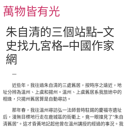
跳
萬物皆有光
至
主
要
朱自清的三個站點–文
內
容
史找九宮格–中國作家
網
一
近些年，我往過朱自清的三處舊居，按時序之遠近，地
址分辨為溫州、上虞和揚州。溫州、上虞舊居系我旅途中的
相逢，只揚州舊居算是自動尋訪。
那年春，我往溫州尋訪弘一法師昔時駐錫的慶福寺遺址
后，漫無目標地行走在鹿城區的街衢上，竟一眼撞見了“朱自
清舊居”。這才昏黃地記起他曾在溫州講授的經過的事況。我