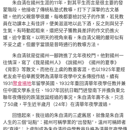
朱自清在揚州生涯的11年，對其平生而言是很主要的發
蒙階段，他接收了傳統私塾式教導，打下了深摯的古文基
礎。他的父親督學很嚴，每晚都要檢討兒子的作業，若見教
員在功課本上有佳評，便美滋滋地以此下酒，反之則與兒子
生氣。有時動起粗來，還把兒子獲教員差評的作文扔進火
爐，迫令重寫。以明天的視角來看，朱自清父親的嚴苛似有
不妥之處，但嚴字當頭是昔時通行的教導方法。
朱自清就是從揚州一腳跨進了北年夜校門。他對揚州一
往情深，寫了《我是揚州人》《說揚州》《揚州的夏季》
《背影》等散文。而他在上虞的教墨客涯，也以1925年夏經
老友俞平伯舉薦受聘為清華年夜學中文系傳授作結。續有
1931
聚會場地
年留學英國、1932年重回清華年夜學任教并兼
任中國文學系主任、1937年因抗日戰鬥迸發南下并擔負東北
聯年夜傳授的跌蕩放誕經過的事況。朱自清年壽不永，只活
了50歲，平生近半歲月（24年）在清華年夜學渡過。
回憶起來，我往過的朱自清的三處舊居，就像是朱自清
人生的三個“站點”：揚州可稱學業的“出發點”，溫州可稱師者
的“直達”；上虞則成為朱自清從中學教員升格為清華年夜學傳