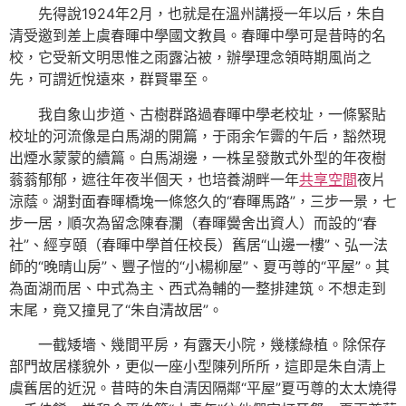
先得說1924年2月，也就是在溫州講授一年以后，朱自
清受邀到差上虞春暉中學國文教員。春暉中學可是昔時的名
校，它受新文明思惟之雨露沾被，辦學理念領時期風尚之
先，可謂近悅遠來，群賢畢至。
我自象山步道、古樹群路過春暉中學老校址，一條緊貼
校址的河流像是白馬湖的開篇，于雨余乍霽的午后，豁然現
出煙水蒙蒙的續篇。白馬湖邊，一株呈發散式外型的年夜樹
蓊蓊郁郁，遮往年夜半個天，也培養湖畔一年
共享空間
夜片
涼蔭。湖對面春暉橋堍一條悠久的“春暉馬路”，三步一景，七
步一居，順次為留念陳春瀾（春暉黌舍出資人）而設的“春
社”、經亨頤（春暉中學首任校長）舊居“山邊一樓”、弘一法
師的“晚晴山房”、豐子愷的“小楊柳屋”、夏丏尊的“平屋”。其
為面湖而居、中式為主、西式為輔的一整排建筑。不想走到
末尾，竟又撞見了“朱自清故居”。
一截矮墻、幾間平房，有露天小院，幾樣綠植。除保存
部門故居樣貌外，更似一座小型陳列所所，這即是朱自清上
虞舊居的近況。昔時的朱自清因隔鄰“平屋”夏丏尊的太太燒得