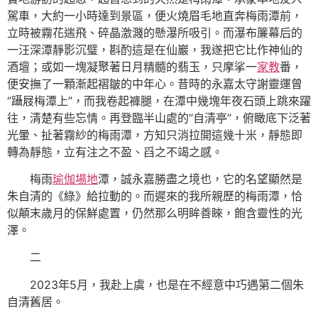
駕車，大約一小時達到景區，便火燒眉毛地直奔梅雨潭前，
立時被霧花遄飛、碎晶激濺的懸瀑所吸引。而瀑布簾幕后的
一汪深潭靜影沉璧，斟酌這是在仙巖，我遂把它比作神仙的
酒壇；或如一塊凝聚著日月精髓的翡玉，只摩挲一
家教
番，
便安撫了一顆漸起褶皺的中年心。昔時的永嘉太守謝靈運曾
“躡屐梅潭上”，而我卷起褲腿，在潭中幾塊年夜石頭上跳來躍
往，清楚有些忘情。再登臨半山處的“自清亭”，俯瞰底下泛著
光暈、扯著霧紗的梅雨潭，方知只消拉開這幾十米，靜態即
轉為靜態，立有注之不盈、舀之不竭之感。
梅雨
瑜伽場地
潭，誠永嘉勝盡之境也，它的名望顯然是
朱自清的《綠》給拉動的。而遲來的我所親歷的梅雨潭，恰
似顛末歲月的保鮮處置，仍然那么明眸善睞，飽含靈性的光
澤。
二
2023年5月，我赴上虞，也是在不經意中巧遇第二個朱
自清舊居。