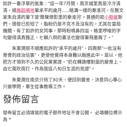
如許一番浮華的氣象：“這一年7月間，南京城里真是冷冷清
清，過
舞蹈場地
著承平的歲月……暗溝一樣的秦淮河，在散文
家朱自清的筆下是‘槳聲燈影里的秦淮河’。普通的密
小樹屋
斯
們，頭發已剪短了，脂粉仍是不克不及沒有的。尤其在當局
機關，有了如許的女同事，那時粉噴鼻四溢，格里啰唆的字
句變得清真雅正，七顛八倒的書法也變得筆飛墨舞了。”
朱東潤很不順應如許的“承平的歲月”，四周那“一批沒有
脊骨的政治估客”，更使他覺得本身難以融進此中。是以，他
把方才領到不久的公民黨黨證，“扔在轉譙樓對面的屋脊上，
由它風吹雨打，作為我這八旬日生涯的見證”。
朱東潤在南京只待了80天，便回到黌舍，決意同心專心
只做學問，畢生從事教導工作。
發佈留言
發佈留言必須填寫的電子郵件地址不會公開。
必填欄位標示
為
*