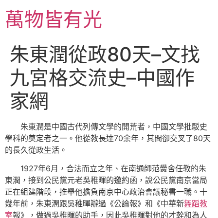
跳
萬物皆有光
至
主
要
朱東潤從政80天–文找
內
容
九宮格交流史–中國作
家網
朱東潤是中國古代列傳文學的開荒者，中國文學批駁史
學科的奠定者之一。他從教長達70余年，其間卻交叉了80天
的長久從政生活。
1927年6月，合法而立之年、在南通師范黌舍任教的朱
東潤，接到公民黨元老吳稚暉的邀約函，說公民黨南京當局
正在組建階段，推舉他擔負南京中心政治會議秘書一職。十
幾年前，朱東潤跟吳稚暉辦過《公論報》和《中華新
舞蹈教
室
報》，做過吳稚暉的助手，因此吳稚暉對他的才幹和為人