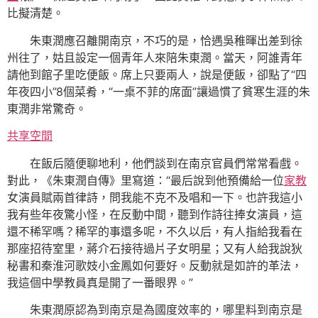
比擬清楚。
朱東潤應召離開南京，不巧的是，恰遇吳稚暉出差到徐
州往了，姑且設定一個青年人來陪朱東潤。當天，阿誰青年
請他到館子里吃便飯。席上只要兩人，說是便飯，卻點了“四
年夜四小”8個菜肴，“一桌不菲的席面”讓過慣了貧寒生涯的朱
東潤非常驚奇。
共享空間
在飯后隨便聊地利，他們談到在南京官員們常常看戲。
對此，《朱東潤自傳》里寫道：“最后說到他預備給一位
家教
女演員賦兩首律詩，問我能不克不及唱和一下。也許我這小
我有些年夜驚小怪，在反動中間，聽到作詩往捧女演員，這
還不稀罕嗎？稀罕的事還多呢，不久以后，有人指給我看在
那座招待室里，蔣介石接待過片子女明星；又有人給我說狄
秘書和秦淮河歌妓小金鳳如何要好。反動就是如許的革法，
我這個中學教員真是開了一番眼界。”
朱東潤原認為到南京是為國度效率的，哪里料到南京是