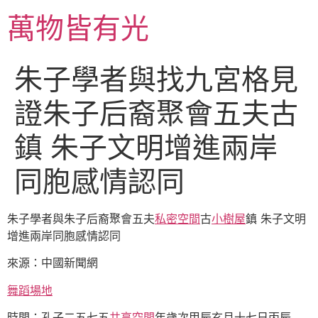
跳
萬物皆有光
至
主
要
朱子學者與找九宮格見
內
容
證朱子后裔聚會五夫古
鎮 朱子文明增進兩岸
同胞感情認同
朱子學者與朱子后裔聚會五夫
私密空間
古
小樹屋
鎮 朱子文明
增進兩岸同胞感情認同
來源：中國新聞網
舞蹈場地
時間：孔子二五七五
共享空間
年歲次甲辰玄月十七日丙辰