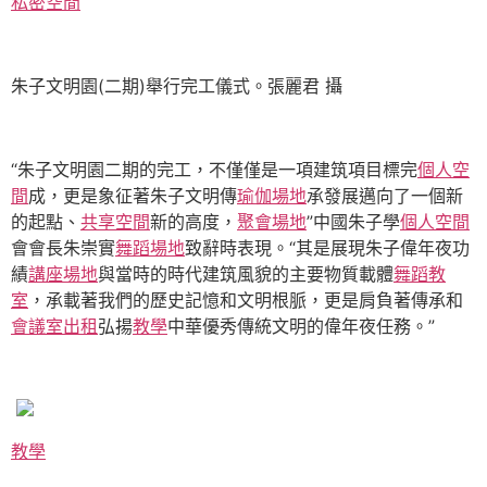
私密空間
朱子文明園(二期)舉行完工儀式。張麗君 攝
“朱子文明園二期的完工，不僅僅是一項建筑項目標完
個人空
間
成，更是象征著朱子文明傳
瑜伽場地
承發展邁向了一個新
的起點、
共享空間
新的高度，
聚會場地
”中國朱子學
個人空間
會會長朱崇實
舞蹈場地
致辭時表現。“其是展現朱子偉年夜功
績
講座場地
與當時的時代建筑風貌的主要物質載體
舞蹈教
室
，承載著我們的歷史記憶和文明根脈，更是肩負著傳承和
會議室出租
弘揚
教學
中華優秀傳統文明的偉年夜任務。”
教學