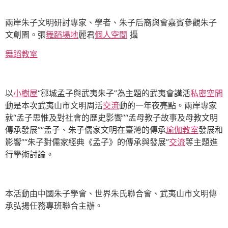
兩岸朱子文明研討專家、學者、朱子后裔與會嘉賓參觀朱子
文創園。張
舞蹈場地
麗君
個人空間
攝
舞蹈教室
以
小樹屋
“鄒城孟子與武夷朱子”為主題的武夷會講活
私密空間
動是本次武夷山市文明周活
交流
動的一年夜亮點。兩岸專家
就“孟子思惟及對社會的歷史影響”“孟母教子故事及母教文明
傳承發展”“孟子、朱子儒家文明在臺灣的傳承
瑜伽教室
發展和
影響”“朱子對儒家經典《孟子》的傳承與發展”
交流
等主題進
行學術討論。
本活動由中國朱子學會、世界朱氏聯合會、武夷山市文明傳
承弘揚任務專班聯合主辦。