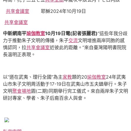
共享會議室
耶穌2024年10月19日
共享會議室
中新網南平
瑜伽教室
10月19日電(記者張麗君)
“這些年我分歧
力于推動朱子文明的傳播，朱子
交流
文明增進兩岸同胞的感
情認同，拉
共享會議室
近彼此的距離。”來自臺灣陽明書院院
長溫明正表現。
以“道在武夷、理行全國”為主
家教
題的20
瑜伽教室
24年武夷
山市朱子文明周活動于17-19日在武夷山市五夫鎮舉行。朱子
文明
聚會場地
園(二期)同期舉行完工儀式。來自兩岸朱子文明
研討專家、學者、朱子后裔百余人與會。