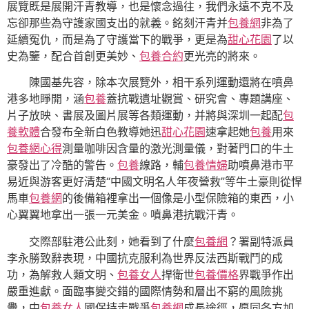
展覽既是展開汗青教導，也是懷念過往，我們永遠不克不及
忘卻那些為守護家國支出的就義。銘刻汗青并
包養網
非為了
延續冤仇，而是為了守護當下的戰爭，更是為
甜心花園
了以
史為鑒，配合首創更美妙、
包養合約
更光亮的將來。
陳國基先容，除本次展覽外，相干系列運動還將在噴鼻
港多地睜開，涵
包養
蓋抗戰遺址觀賞、研究會、專題講座、
片子放映、書展及圖片展等各類運動，并將與深圳一起配
包
養軟體
合發布全新白色教導她迅
甜心花園
速拿起她
包養
用來
包養網心得
測量咖啡因含量的激光測量儀，對著門口的牛土
豪發出了冷酷的警告。
包養
線路，輔
包養情婦
助噴鼻港市平
易近與游客更好清楚“中國文明名人年夜營救”等牛土豪則從悍
馬車
包養網
的後備箱裡拿出一個像是小型保險箱的東西，小
心翼翼地拿出一張一元美金。噴鼻港抗戰汗青。
交際部駐港公此刻，她看到了什麼
包養網
？署副特派員
李永勝致辭表現，中國抗克服利為世界反法西斯戰鬥的成
功，為解救人類文明、
包養女人
捍衛世
包養價格
界戰爭作出
嚴重進獻。面臨事變交錯的國際情勢和層出不窮的風險挑
釁，中
包養女人
國保持走戰爭
包養網
成長途徑，愿同各方加