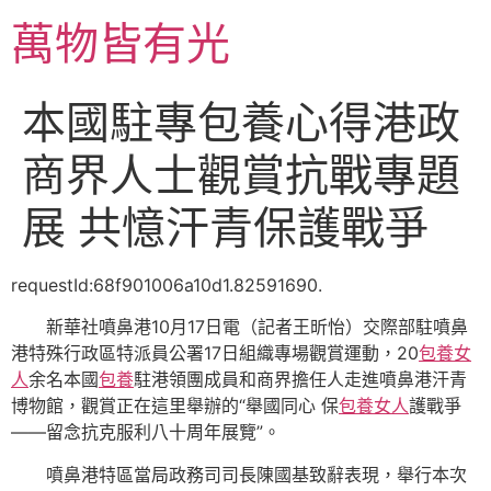
跳
萬物皆有光
至
主
要
本國駐專包養心得港政
內
容
商界人士觀賞抗戰專題
展 共憶汗青保護戰爭
requestId:68f901006a10d1.82591690.
新華社噴鼻港10月17日電（記者王昕怡）交際部駐噴鼻
港特殊行政區特派員公署17日組織專場觀賞運動，20
包養女
人
余名本國
包養
駐港領團成員和商界擔任人走進噴鼻港汗青
博物館，觀賞正在這里舉辦的“舉國同心 保
包養女人
護戰爭
——留念抗克服利八十周年展覽”。
噴鼻港特區當局政務司司長陳國基致辭表現，舉行本次