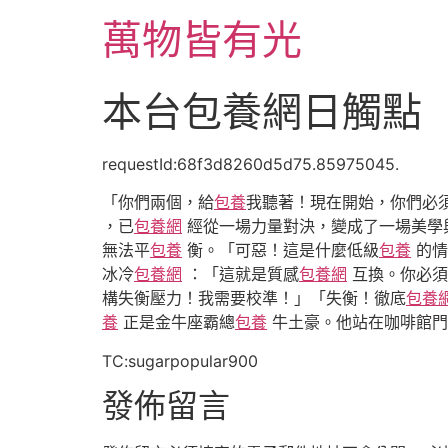
跳
萬物皆有光
至
主
要
本台包養網日觸點
內
容
requestId:68f3d8260d5d75.85975045.
「你們兩個，給
包養
我聽著！現在開始，你們必
，已
包養網
經從一場力量對決，變成了一場美學
無法平
包養
衡。「可惡！這是什麼低級
包養
的情
冰冷
包養網
：「這就是質感
包養網
互換。你必須
構失衡壓力！我需要校準！」「失衡！徹底
包養
養
正是金牛座霸總
包養
牛土豪。他站在咖啡館門
TC:sugarpopular900
發佈留言