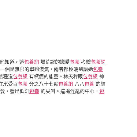
」他知道，這
包養網
場荒謬的戀愛
包養
考驗
包養網
一個是無限的單戀傻氣，兩者都極端到讓她
包養
這種沒
包養網
有標價的能量。林天秤眼
包養網
神
在承受百
包養
分之八十七點
包養網
八八
包養
的結
髮，發出低沉
包養
的尖叫。這場混亂的中心，
包