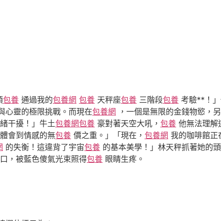
須
包養
通過我的
包養網
包養
天秤座
包養
三階段
包養
考驗**！
與心靈的極限挑戰。而現在
包養網
，一個是無限的金錢物慾，另
緒干擾！」牛土
包養網
包養
豪對著天空大吼，
包養
他無法理解
體會到情感的無
包養
價之重。」「現在，
包養網
我的咖啡館正
網
的失衡！這違背了宇宙
包養
的基本美學！」林天秤抓著她的頭
口，被藍色傻氣光束照得
包養
眼睛生疼。