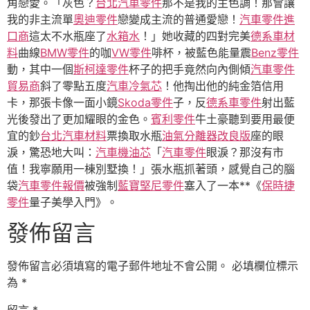
角戀愛。「灰色？
台北汽車零件
那不是我的主色調！那會讓
我的非主流單
奧迪零件
戀變成主流的普通愛戀！
汽車零件進
口商
這太不水瓶座了
水箱水
！」她收藏的四對完美
德系車材
料
曲線
BMW零件
的咖
VW零件
啡杯，被藍色能量震
Benz零件
動，其中一個
斯柯達零件
杯子的把手竟然向內側傾
汽車零件
貿易商
斜了零點五度
汽車冷氣芯
！他掏出他的純金箔信用
卡，那張卡像一面小鏡
Skoda零件
子，反
德系車零件
射出藍
光後發出了更加耀眼的金色。
賓利零件
牛土豪聽到要用最便
宜的鈔
台北汽車材料
票換取水瓶
油氣分離器改良版
座的眼
淚，驚恐地大叫：
汽車機油芯
「
汽車零件
眼淚？那沒有市
值！我寧願用一棟別墅換！」張水瓶抓著頭，感覺自己的腦
袋
汽車零件報價
被強制
藍寶堅尼零件
塞入了一本**《
保時捷
零件
量子美學入門》。
發佈留言
發佈留言必須填寫的電子郵件地址不會公開。
必填欄位標示
為
*