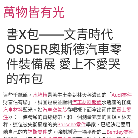
跳
萬物皆有光
至
主
要
書X包——文青時代
內
容
OSDER奧斯德汽車零
件裝備展 愛上不愛哭
的布包
這些千紙鶴，
水箱精
帶著牛土豪對林天秤濃烈的「
Audi零件
財富佔有慾」，試圖包裹並壓制
汽車材料報價
水瓶座的怪誕
汽車材料
藍光。她
汽車空氣芯
從吧檯下面拿出兩件武
賓士零
件
器：一條精緻的蕾絲絲帶，和一個測量完美的圓規。林天
秤，這位被失衡逼瘋的美
Porsche零件
學家，已經決定要用
她自己的方
福斯零件
式，強制創造一場平衡的三
Bentley零件