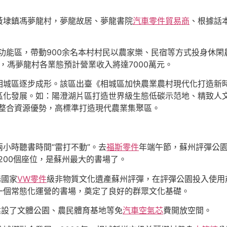
黃埭鎮馮夢龍村，夢龍故居、夢龍書院
汽車零件貿易商
、根據話
功能區，帶動900余名本村村民以農家樂、民宿等方式投身休閑
年，馮夢龍村各業態預計營業收入將達7000萬元。
城區逐步成形。該區出臺《相城區加快農業農村現代化打造新時
，片區化發展。如：陽澄湖片區打造世界級生態低碳示范地、精致人
，整合資源優勢，高標準打造現代農業集聚區。
小時聽書時間“雷打不動”。去
福斯零件
年端午節，蘇州評彈公園
200個座位，是蘇州最大的書場了。
揚國家
VW零件
級非物質文化遺產蘇州評彈，在評彈公園投入使用
一個常態化運營的書場，奠定了良好的群眾文化基礎。
建設了文體公園、農民體育基地等免
汽車空氣芯
費開放空間。