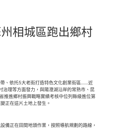
蘇州相城區跑出鄉村
合帶、依托5大老街打造特色文化創業街區……近
村治理等方面發力，與陽澄湖沿岸的常熟市、昆
蘇省推進鄉村振興戰略實績考核中位列縣級進位第
蝶變正在這片土地上發生。
能設備正在田間地頭作業，按照導航規劃的路線，