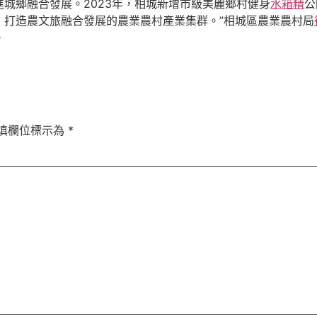
城鄉融合發展。2023年，相城新增市級美麗鄉村健身
水箱精
公
，打造農文旅融合發展的農業農村產業集群。”相城區農業農村局
。
填欄位標示為
*