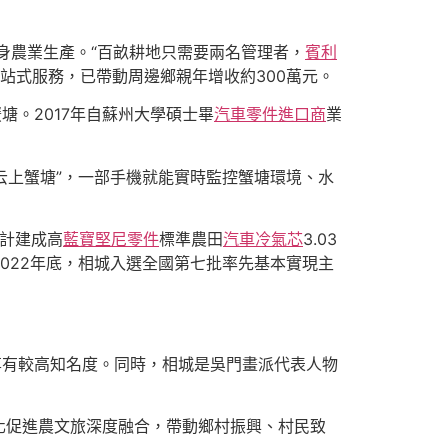
身農業生產。“百畝耕地只需要兩名管理者，
賓利
站式服務，已帶動周邊鄉親年增收約300萬元。
塘。2017年自蘇州大學碩士畢
汽車零件進口商
業
云上蟹塘”，一部手機就能實時監控蟹塘環境、水
計建成高
藍寶堅尼零件
標準農田
汽車冷氣芯
3.03
。2022年底，相城入選全國第七批率先基本實現主
享有較高知名度。同時，相城是吳門畫派代表人物
化促進農文旅深度融合，帶動鄉村振興、村民致