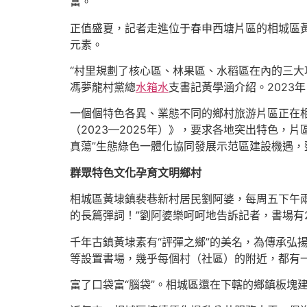
富。
正值盛夏，記者走進位于春申西塘片區的相城區
元素。
“村里規劃了核心區、林果區、水稻區在內的三大
馮夢龍村黨總
水箱水
支書記黃學涵介紹。2023
一個個特色各異、業態不同的鄉村旅游片區正在相
（2023—2025年）》，要求各地突出特色
真蕩”生態綠色一體化協同發展示范區建設機遇
群眾特色文化孕育文明鄉村
相城區黃埭鎮裴巷新村居民劉阿婆，每周五下午兩
的長篇彈詞！”劉阿婆樂呵呵地告訴記者，書場有
千年古鎮黃埭素有“評彈之鄉”的美名，為傳承弘
等設置書場，幾乎每個村（社區）的附近，都有
富了口袋富“腦袋”。相城區還在下轄的鄉鎮板塊