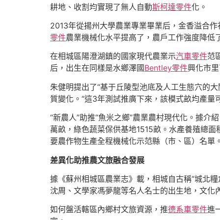
耕地、收割均實現了無人自動
斯柯達零件
化。
2013年從揚州大學農業專業畢業后，金香溢合作
零件
農業機械化水平提高了，農戶工作強度降低了
在相城區陽澄湖鎮的國家現代農業示
汽車零件
范
后，出生在同樣是水鄉澤國
Bentley零件
興化市里
朱健明提出了“基于丘陵型池底及人工生態穴的大
質變化。“這3年測試推廣下來，該模式畝均產量可
“新農人”助推“魚米之鄉”農業農村現代化。據介紹，2
萬畝，綠色蔬菜保供基地1515畝。水產養殖總面積
要農作物生產全程機械化示范縣（市、區）名單
差異化助推農文旅融合發展
據《蘇州相城區農業志》載，相城自古稱“城北糧
沈周、文學家馮夢龍等名人名士的出生地，文化
如何盤活轄區內鄉村文旅資源，推
德系車零件
進