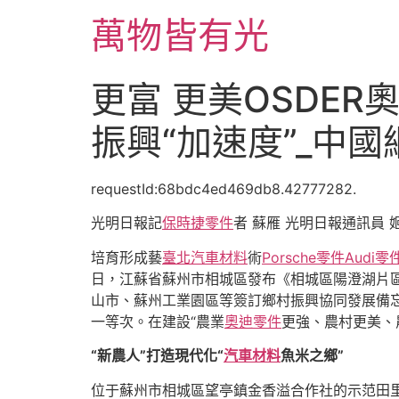
跳
萬物皆有光
至
主
要
更富 更美OSDE
內
容
振興“加速度”_中國
requestId:68bdc4ed469db8.42777282.
光明日報記
保時捷零件
者 蘇雁 光明日報通訊員 
培育形成藝
臺北汽車材料
術
Porsche零件
Audi零
日，江蘇省蘇州市相城區發布《相城區陽澄湖片
山市、蘇州工業園區等簽訂鄉村振興協同發展備忘
一等次。在建設“農業
奧迪零件
更強、農村更美、
“新農人”打造現代化“
汽車材料
魚米之鄉”
位于蘇州市相城區望亭鎮金香溢合作社的示范田里