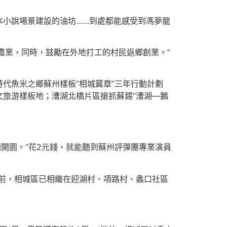
本小說場景建設的油坊……到處都能感受到馮夢龍
農業，同時，鼓勵在外地打工的村民返鄉創業。”
代魚米之鄉蘇州樣板“相城篇章”三年行動計劃
文旅游樣板地；漕湖北橋片區搶抓蘇錫“漕湖—鵝
開園。“花2元錢，就能聽到蘇州評彈團專業演員
前，相城區已相繼在迎湖村、項路村、蠡口社區