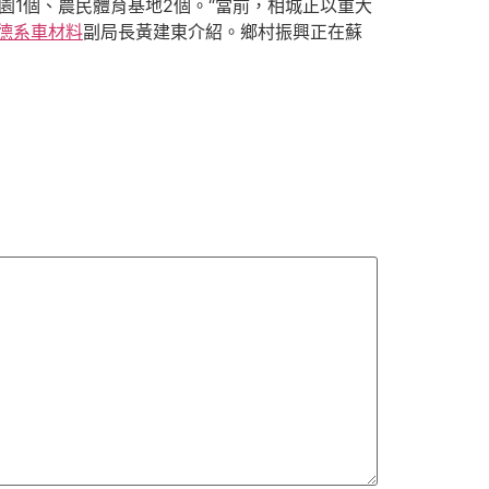
園1個、農民體育基地2個。“當前，相城正以重大
德系車材料
副局長黃建東介紹。鄉村振興正在蘇