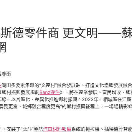
R奧斯德零件商 更文明——
網
姬尊雨
件
湖田多要素集聚的“文產村”融合發展軸、打造文化漁鄉發展融
區鄉村振興發展規劃
Benz零件
》，將在產業發展、富民增收、鄉
錄，以片區化、差異化推進鄉村振興。2022年，相城區在江
農民更富、城鄉融合程度更高”的鄉村振興征程上，一場場精彩
，安裝了“北斗”導航
汽車材料報價
系統的拖拉機、插秧機等智