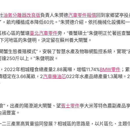
社
油氣分離器改良版
負責人朱赟德
汽車零件報價
回到家鄉望亭投
，畝均種植成本降低60元。”朱赟德介紹，依托機械化設備和一
區核心區的蟹塘
臺北汽車零件
旁，“養蟹碩士”朱健明正忙著巡查蟹
下河地區的朱健明，決定留在蘇州養大閘蟹。
閘蟹生態養殖模式”，安裝了智慧水產及物聯網監控系統，實現“
達250斤以上。”朱健明說。
022年相城糧食總產量2.88萬噸，增幅11.74%
BMW零件
；累
穩定在3.66萬畝，2
汽車機油芯
022年水產品總產量1.3萬噸
。
倉”，出產的陽澄湖大閘蟹、望
賓士零件
亭大米等特色農副產品
內涵豐富。
一二三產業高質量協同發展？相城區的思路是，以片區化、主題