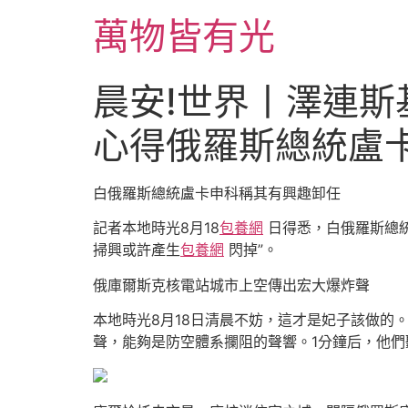
跳
萬物皆有光
至
主
要
晨安!世界丨澤連
內
容
心得俄羅斯總統盧
白俄羅斯總統盧卡申科稱其有興趣卸任
記者本地時光8月18
包養網
日得悉，白俄羅斯總
掃興或許產生
包養網
閃掉”。
俄庫爾斯克核電站城市上空傳出宏大爆炸聲
本地時光8月18日清晨不妨，這才是妃子該做的
聲，能夠是防空體系攔阻的聲響。1分鐘后，他們