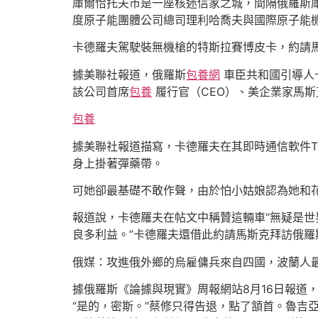
庫爾恰托夫市是一座核迷信家之城，間隔俄羅斯庫
度原子能團體公司總司理利哈喬夫與國際原子能
卡德羅夫駕駛裝無機槍的特斯拉賽博皮卡，約請
據美聯社報道，俄羅斯
包養網
車臣共和國引導人
該公司首席
包養
履行官（CEO）、美企業家馬斯
包養
據美聯社報道描寫，卡德羅夫在其即時通信軟件Te
身上掛著彈藥帶。
可她卻最基礎不敢作聲，由於怕小姑娘認為她和
報道說，卡德羅夫在帖文中稱贊這輛車“無疑是世
良多利益。”卡德羅夫還借此約請馬斯克拜訪俄羅
俄媒：攻進俄外鄉的烏雇傭兵來自四國，波蘭人
據俄羅斯《論據與現實》周報網站8月16日報道
“是的，密斯。”蔡修只得告退，點了頷首。魯吉