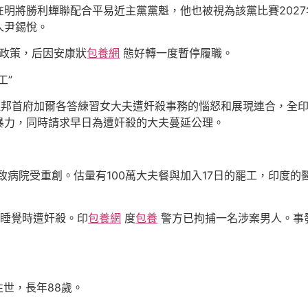
明將勝利蟬聯配合平易近主黨黨魁，他也被視為該黨比賽202
人尹錫悅。
的政策，后因安康狀
包養網
態好轉一度暫停履職。
工”
拉邦首府加爾各答練習女大夫遭奸殺事務的惱怒和展現連合，全印
暴力，同時請求早日為遭奸殺的大夫蔓延公理。
致病院受重創。估量有100萬大夫餐與加入17日的罷工，印度
廳睡覺時遭奸殺。印
包養網
度
包養
警方已拘捕一名涉案男人。事
往世，長年88歲。