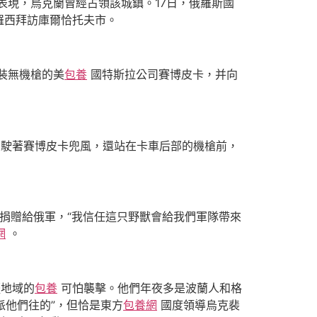
表現，烏克蘭曾經占領該城鎮。17日，俄羅斯國
羅西拜訪庫爾恰托夫市。
裝無機槍的美
包養
國特斯拉公司賽博皮卡，并向
駛著賽博皮卡兜風，還站在卡車后部的機槍前，
車捐贈給俄軍，“我信任這只野獸會給我們軍隊帶來
網
。
疆地域的
包養
可怕襲擊。他們年夜多是波蘭人和格
派他們往的”，但恰是東方
包養網
國度領導烏克裴