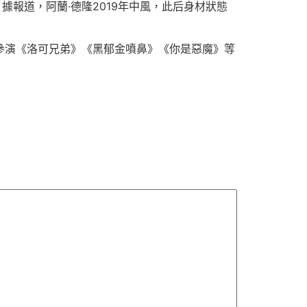
報道，阿蘭·德隆2019年中風，此后身材狀態
參演《洛可兄弟》《黑郁金噴鼻》《你是惡魔》等
。