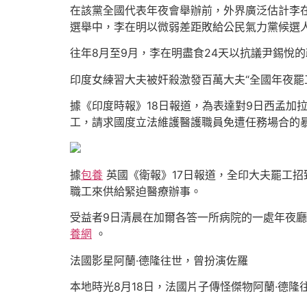
在該黨全國代表年夜會舉辦前，外界廣泛估計李在
選舉中，李在明以微弱差距敗給公民氣力黨候選
往年8月至9月，李在明盡食24天以抗議尹錫悅
印度女練習大夫被奸殺激發百萬大夫“全國年夜罷
據《印度時報》18日報道，為表達對9日西孟加
工，請求國度立法維護醫護職員免遭任務場合的
據
包養
英國《衛報》17日報道，全印大夫罷工招
職工來供給緊迫醫療辦事。
受益者9日清晨在加爾各答一所病院的一處年夜
養網
。
法國影星阿蘭·德隆往世，曾扮演佐羅
本地時光8月18日，法國片子傳怪傑物阿蘭·德隆