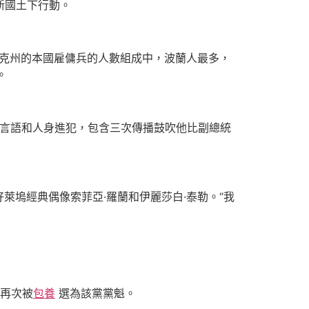
斯國土下行動。
斯克州的本國雇傭兵的人數組成中，波蘭人最多，
。
言語和人身進犯，包含三次傳播鼓吹他比副總統
塢經典偶像索菲亞·羅蘭和伊麗莎白·泰勒。“我
率再次被
包養
選為該黨黨魁。