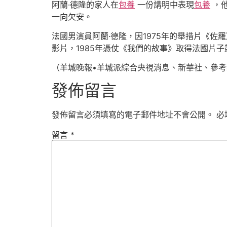
阿蘭·德隆的家人在
包養
一份講明中表現
包養
，
一向欠安。
法國男演員阿蘭·德隆，因1975年的舉措片《佐
影片，1985年憑仗《我們的故事》取得法國片子
（羊城晚報•羊城派綜合央視消息、新華社、參
發佈留言
發佈留言必須填寫的電子郵件地址不會公開。
必
留言
*