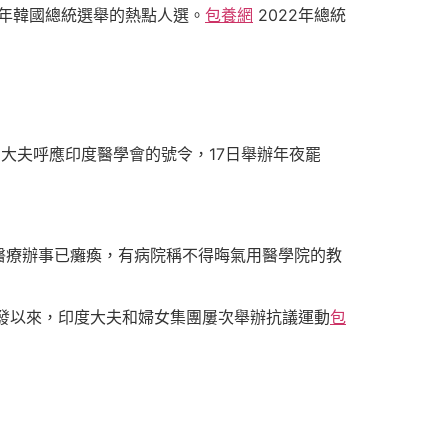
7年韓國總統選舉的熱點人選。
包養網
2022年總統
大夫呼應印度醫學會的號令，17日舉辦年夜罷
的醫療辦事已癱瘓，有病院稱不得晦氣用醫學院的教
發以來，印度大夫和婦女集團屢次舉辦抗議運動
包