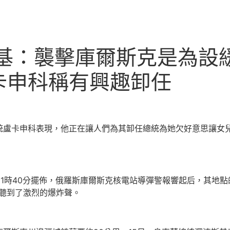
斯基：襲擊庫爾斯克是為設
卡申科稱有興趣卸任
統盧卡申科表現，他正在讓人們為其卸任總統為她欠好意思讓女
。1時40分擺佈，俄羅斯庫爾斯克核電站導彈警報響起后，其地
聽到了激烈的爆炸聲。