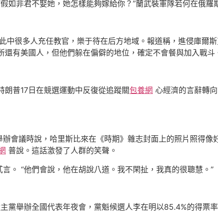
“假如非君不娶她，她怎樣能夠嫁給你？”蘭武裝軍隊若何在俄羅
，此中很多人充任教官，樂于待在后方地域。報道稱，進侵庫爾
處所還有美國人，但他們躲在偏僻的地位，確定不會餐與加入戰斗
特朗普17日在競選運動中反復從追蹤關
包養網
心經濟的言辭轉向
辦會議時說，哈里斯比來在《時期》雜志封面上的照片照得像好萊
網
普說。這話激發了人群的笑聲。
言。 “他們會說，他在胡說八道。我不閑扯，我真的很聰慧。”
主黨舉辦全國代表年夜會，黨魁候選人李在明以85.4%的得票