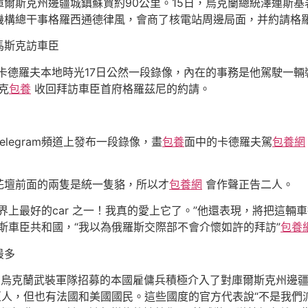
爾斯克州邊疆城鎮蘇賈約90公里。15日，烏克蘭總統澤連斯基
機構總干事格羅西通德律風，會商了核電站周邊局面，并約請格
馬斯克訪車臣
卡德羅夫本地時光17日公然一段錄像，內在的事務是他駕駛一輛
克
包養
收回拜訪車臣首府格羅茲尼的約請。
legram頻道上發布一段錄像，畫
包養
面中的卡德羅夫駕
包養網
花壇前面的兩隻是統一隻貉，所以才
包養網
會作聲正告二人。
界上最好的car 之一！我真的愛上它了。”他還表現，將把這輛
斯車臣共和國，“我以為俄羅斯交際部不會介懷如許的拜訪”
包養
最多
，烏克蘭武裝軍隊招募的本國雇傭兵積極介入了對庫爾斯克州邊
亞人，但也有法國和美國國民。這些國度的官方代表說“不是我們