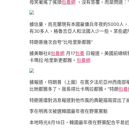
母笑著搖了搖頭
包養網
，沒有答覆，而是問道：
據估量，烏克蘭現有本國雇傭兵年夜約5000人
有30多人，格魯吉亞人和法國人少一些。某些
特朗普幾次自夸“比哈里斯都雅”
據美聯社8
包養網
月17
包養
日報道，美國前總統
卡瑪拉·哈里斯更都雅。
包養網
據報道，特朗普（上圖）在賓夕法尼亞州西南部舉
比她都雅多了。我長得比卡瑪拉都雅。”特朗
包養
特朗普還對消息報道對他作風的典範描寫提出了貳
李在明再次被選韓國最年夜在野黨黨魁
本地時光8月18日，韓國最年夜在野黨配合平易近