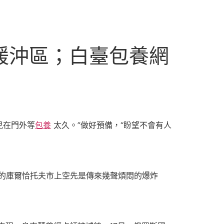
緩沖區；白臺包養網
兒在門外等
包養
太久。”做好預備，“盼望不會有人
點的庫爾恰托夫市上空先是傳來幾聲煩悶的爆炸