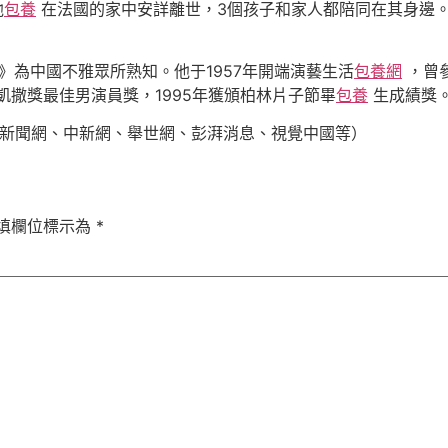
他
包養
在法國的家中安詳離世，3個孩子和家人都陪同在其身邊。據
羅》為中國不雅眾所熟知。他于1957年開端演藝生活
包養網
，曾
凱撒獎最佳男演員獎，1995年獲頒柏林片子節畢
包養
生成績獎
考新聞網、中新網、舉世網、彭湃消息、視覺中國等）
填欄位標示為
*