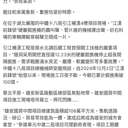
力。”余尚軍說。
龍往蛇來萬象新，奮進恰是好時節。
在位于湖北襄陽的中鐵十八局引江補漢4標項目現場，“江漢
前鋒號”硬巖掘進機的轟叫聲、管片廠的機械運出聲、砂石料
場的車輛運輸穿越聲交錯成一片。
引江補漢工程是南水北調后續工程首個開工扶植的嚴重項
目。“隧洞采用開挖直徑達12.23米的硬巖掘進機停止超長間
隔掘進，需求戰勝涌水突泥、巖爆、軟巖變形等多重挑釁。”
中鐵十八局項目總機械師安龍飛說，自2024年12月2日“江漢
前鋒號”始發以來，現場施工日夜不斷，今朝已累計掘進衝破
100環。
華北平原，雄安新區啟動區總部區焦點地帶，雄安國貿中間
項目施工現場塔吊聳立、焊花閃爍……
“雄安國貿中間項目總建筑面積超106萬平方米，集軌道路
況、辦公、貿易等效能為一體，建成后將成為雄安的城市會
客堂。”參建單元中建二局項目司理劉奇表現，項目工期嚴