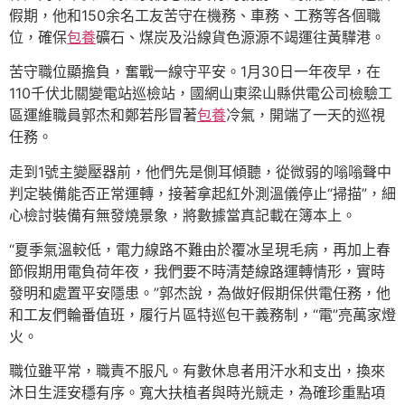
假期，他和150余名工友苦守在機務、車務、工務等各個職
位，確保
包養
礦石、煤炭及沿線貨色源源不竭運往黃驊港。
苦守職位顯擔負，奮戰一線守平安。1月30日一年夜早，在
110千伏北關變電站巡檢站，國網山東梁山縣供電公司檢驗工
區運維職員郭杰和鄭若彤冒著
包養
冷氣，開端了一天的巡視
任務。
走到1號主變壓器前，他們先是側耳傾聽，從微弱的嗡嗡聲中
判定裝備能否正常運轉，接著拿起紅外測溫儀停止“掃描”，細
心檢討裝備有無發燒景象，將數據當真記載在簿本上。
“夏季氣溫較低，電力線路不難由於覆冰呈現毛病，再加上春
節假期用電負荷年夜，我們要不時清楚線路運轉情形，實時
發明和處置平安隱患。”郭杰說，為做好假期保供電任務，他
和工友們輪番值班，履行片區特巡包干義務制，“電”亮萬家燈
火。
職位雖平常，職責不服凡。有數休息者用汗水和支出，換來
沐日生涯安穩有序。寬大扶植者與時光競走，為確珍重點項