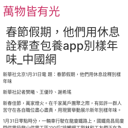
跳
萬物皆有光
至
主
要
春節假期，他們用休息
內
容
詮釋查包養app別樣年
味_中國網
新華社北京1月31日電 題：春節假期，他們用休息詮釋別樣
年味
新華社記者樊曦、王優玲、謝希瑤
新春佳節，萬家燈火。在千家萬戶團聚之際，有如許一群人
苦守在各自職位盡心盡責，用現實舉動展示新年別樣年味。
1月31日零點時分，一輛車行駛在龍廈鐵路上，國鐵南昌局廈
門供電段龍山供電工區“00后”接觸網工劉林和工友們正在為