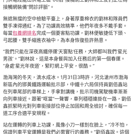
接觸網裝備“問診評脈”。
無遮無擋的空中檢驗平臺上，身著厚重棉衣的劉林和隊員們
雙手凍得通紅，為了功課高效精準，他們年夜多不戴手套。
每當
包養網排名
完成一個要害點功課，劉林便敏捷低下頭、
弓起腰，雙手縮進衣袖中，為本身恢復些許熱意。
“我們只能在深夜高鐵停運‘天窗點’任務，大師都叫我們‘星光
男孩’。”劉林說，這是本身餐與加入任務后的第一個春運。
“身處‘星光年夜道’，緊盯網上平安，很酷。”
渤海灣的冬天，滴水成冰。1月31日3時許，河北滄州市渤海
新區內的邯黃鐵路運輸批示部，中鐵十六局保持員劉佰鑫站
在列車尾部的車梯上，手拿對講機，批示司機駕駛機車漸漸
向列車接近。跟著“哐當”一聲響，車列穩穩連掛在一路，劉佰
鑫抓緊時光對列車銜接部位停止加固和周全檢討，確保每一
道工序合適平安規程。
站在運轉的列車上功課，風像小刀一樣割在臉上，“冷不怕，
保證列車平安運轉是我們必需實行的義務。”劉佰鑫說。這個