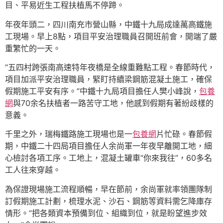
目、平易近生工程扶植馬不停蹄。
年夜年頭二，四川南充市營山縣，中鐵十九局成達萬高鐵施
工現場。早上8點，項目平安治理職員召開班前會，開端了嚴
重繁忙的一天。
“五四村跨張南高速特年夜橋是全線重難點工程。春節時代，
項目加派平安治理職員，緊盯持續梁鋼筋混凝土施工，確保
假期施工平安有序。”中鐵十九局項目擔任人樊小峰說，
包養
網
與70余名扶植者一路苦守工地，他感到假期有著紛歧樣的
意義。
千里之外，瑞梅鐵路施工現場也是一
包養網
片忙碌。春節假
期，中鐵二十四局項目擔任人余尚軍一年夜早離開工地，細
心檢討各項工序。工地上，混凝土罐車“你來我往”，60多名
工人往來穿越。
為保證現場施工流程順暢，早在節前，余尚軍就率領團隊制
訂假期施工計劃，梳理水泥、沙石、鋼筋等資料需乞降庫存
情形。“把各類資本預備到位、組織到位，就是盼望進步效