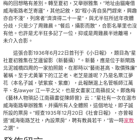
梅的回想略有差別。轉至夏初，又舉辦雅集，“地址由貓庵借
威海衛路老芝寄廬”，其他記敘，如“程小青自吳門趕來，興趣
亦自不淺”，列席者“濟濟得二十一星”，與尤半狂所述年夜體
分歧，只是少了周雞晨。“餐后，攝影而散”，合影名單里也沒
有他。也許是尤半狂多記了一位，抑或是周雞晨半途離場，
未介入合影。
這張合影1936年6月22日首刊于《小日報》，題目為“星
社夏初雅集在芝廬留影（新藝攝）”。新藝，應是位于新閘路
北泥城橋四周的一家拍照館，在那時以“藝術甚高、取價殊廉”
著稱。至于尤黃筆下的江芷老、老芝是誰呢？乃是名票江夢
花（本名子誠，號紫宸、紫塵），此報酬滬上名管帳師江萬
平、名lawyer 江一平之父，也是女畫家江南蘋叔父。鄭逸梅
《藝林人物瑣記·江南蘋畫從陳師曾》云：“星社有一次在滬市
威海衛路舉辦雅集，并攝所有人全體照，這個地址，即子誠
所設的票房。”經查1935年12月20日《社會日報》，亦曾報
道“威海衛路芝社，內設票房”，聘有教員若干，“皆一時
家教
之選”。