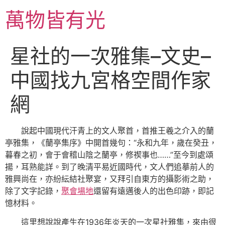
跳
萬物皆有光
至
主
要
星社的一次雅集–文史–
內
容
中國找九宮格空間作家
網
說起中國現代汗青上的文人聚首，首推王羲之介入的蘭
亭雅集，《蘭亭集序》中開首幾句：“永和九年，歲在癸丑，
暮春之初，會于會稽山陰之蘭亭，修禊事也……”至今到處頌
揚，耳熟能詳。到了晚清平易近國時代，文人們追摹前人的
雅興尚在，亦紛紜結社聚宴，又拜引自東方的攝影術之助，
除了文字記錄，
聚會場地
還留有遠邁後人的出色印跡，即記
憶材料。
這里想說說產生在1936年炎天的一次星社雅集，來由很