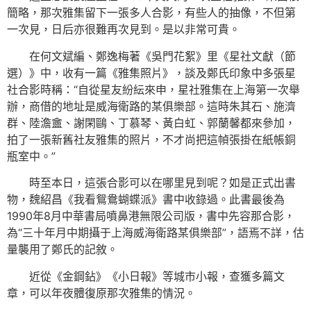
簡略，那次雅集留下一張多人合影，有些人的抽像，不但第
一次見，日后亦很難再次見到。是以非常可貴。
在何文斌編、鄭逸梅著《吳門花絮》里《星社文獻（節
選）》中，收有一篇《雅集照片》，談及鄭氏印象中多張星
社合影時稱：“自從星友紛紜來申，星社雅集在上海第一次舉
辦，商借的地址是威海衛路的某俱樂部。這時朱其石、施濟
群、陸澹盦、謝閑鷗、丁慕琴、黃白虹、郭蘭馨都來參加，
拍了一張新舊社友雅集的照片，不才尚把這幀張掛在紙帳銅
瓶室中。”
時至本日，這張合影可以在哪里見到呢？如是正式出書
物，魏紹昌《我看鴛鴦蝴蝶派》書中收錄過。此書最後為
1990年8月中華書局噴鼻港無限公司版，書中先容那合影，
為“三十年月中期攝于上海威海衛路某俱樂部”，語焉不詳，估
量襲用了鄭氏的記敘。
近從《金鋼鉆》《小日報》等城市小報，查獲多篇文
章，可以年夜體復原那次雅集的情況。