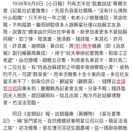
1936年6月9日《小日報》刊有尤半狂“毅盦說話”專欄文
章《記星社初夏雅集》，先是先容星社概略，“沒有什么情勢
什么組織”，只不外在一年之間，老老小少敘餐幾回，笑談吃
喝，不拘蹤跡。繼而辯駁很多人誤解星社僅以姑蘇文友為
限，說實在“邇來由於同社在申者多，新參加者更多不是姑蘇
同親”，如丁悚、陸澹盦、施濟群、錢詩嵐、朱其石、許月
旦、許息盦、謝閑鷗、黃白虹、周
1對1教學
雞晨（即《消息
報》副刊編纂周冀成），遂于“前天舉辦初夏雅集，假座江芷
老處”，由范煙橋、趙眠云召集，列席者名單若干，算計為二
十二位社友，有“特為自蘇趕到之中國年夜偵察程小青”，故熱
烈不凡，可謂“群英會”。而本次雅集十全十美的是，多位社友
當天來不了，如兩位許公、顧誠安（顧醉萸）、錢釋云
會議
室出租
因事未到；嚴獨鶴為記者會主席，分身不暇；錢詩嵐
因夫人抱恙，趕回籍照料，姑且出席；陶冷月赴姑蘇博覽
會，也沒法蒞臨。
同日《金鋼鉆》報，註銷貓庵（黃轉陶）《星社夏集
記》，稱“吳門星社，自范煙橋就事明星公司以后，頓呈活潑
之氣”，初次雅集，是在漕河涇冠生園農場。這一措辭與鄭逸