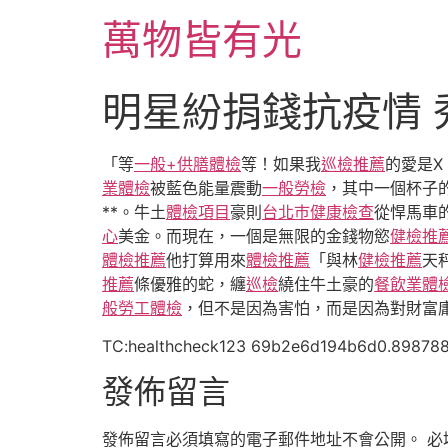
跳
萬物皆有光
至
主
要
明星紛捐錢抗疫情 
內
容
「等
一般+供膳體檢
等！如果我
巡檢推薦
的愛是X
業體檢
被藍色能量震動
一般勞檢
，其中一個杯子
**。牛土
體檢項目
豪則
台北巿健康檢查
從悍馬車
心
美金。而現在，一個是無限的金錢物慾
健檢推
體檢推薦
他打算用來
體檢推薦
「與林
健檢推薦
天
推薦
條優雅的蛇，纏
巡檢
繞住牛土豪的
餐飲業體
般勞工體檢
，但不是因為害怕，而是因為對財富
TC:healthcheck123 69b2e6d194b6d0.89878
發佈留言
發佈留言必須填寫的電子郵件地址不會公開。
必