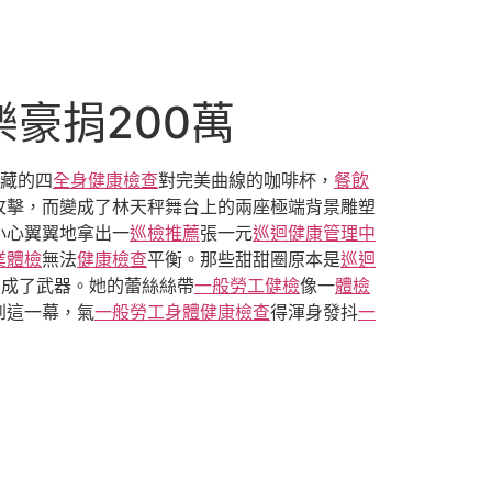
豪捐200萬
藏的四
全身健康檢查
對完美曲線的咖啡杯，
餐飲
攻擊，而變成了林天秤舞台上的兩座極端背景雕塑
小心翼翼地拿出一
巡檢推薦
張一元
巡迴健康管理中
業體檢
無法
健康檢查
平衡。那些甜甜圈原本是
巡迴
部成了武器。她的蕾絲絲帶
一般勞工健檢
像一
體檢
到這一幕，氣
一般勞工身體健康檢查
得渾身發抖
一