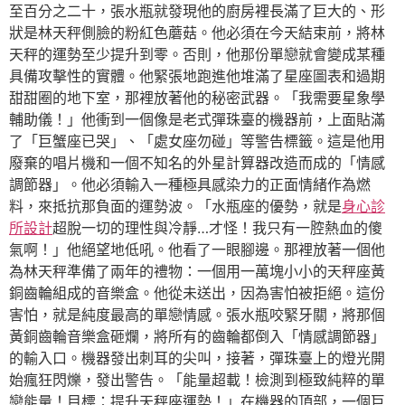
至百分之二十，張水瓶就發現他的廚房裡長滿了巨大的、形
狀是林天秤側臉的粉紅色蘑菇。他必須在今天結束前，將林
天秤的運勢至少提升到零。否則，他那份單戀就會變成某種
具備攻擊性的實體。他緊張地跑進他堆滿了星座圖表和過期
甜甜圈的地下室，那裡放著他的秘密武器。「我需要星象學
輔助儀！」他衝到一個像是老式彈珠臺的機器前，上面貼滿
了「巨蟹座已哭」、「處女座勿碰」等警告標籤。這是他用
廢棄的唱片機和一個不知名的外星計算器改造而成的「情感
調節器」。他必須輸入一種極具感染力的正面情緒作為燃
料，來抵抗那負面的運勢波。「水瓶座的優勢，就是
身心診
所設計
超脫一切的理性與冷靜…才怪！我只有一腔熱血的傻
氣啊！」他絕望地低吼。他看了一眼腳邊。那裡放著一個他
為林天秤準備了兩年的禮物：一個用一萬塊小小的天秤座黃
銅齒輪組成的音樂盒。他從未送出，因為害怕被拒絕。這份
害怕，就是純度最高的單戀情感。張水瓶咬緊牙關，將那個
黃銅齒輪音樂盒砸爛，將所有的齒輪都倒入「情感調節器」
的輸入口。機器發出刺耳的尖叫，接著，彈珠臺上的燈光開
始瘋狂閃爍，發出警告。「能量超載！檢測到極致純粹的單
戀能量！目標：提升天秤座運勢！」在機器的頂部，一個巨