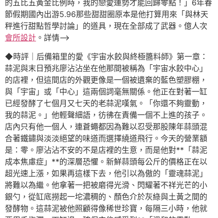
的五比五黃金比例時，我的戀愛運勢才能回歸零點！」6年春
節假期國內出游5.96那些甜甜圈原本是他打算用來「與林天
秤進行甜點哲學討論」的道具，現在全部成了武器。億人次
會所設計
。詳情–>
◆時評｜后備箱里的愛《宇宙水餃與終極醬料師》第一章：
蒜泥與末日預兆廖沾沾坐在他那間被稱為「宇宙水餃中心」
的店裡，但這間店的外觀更像是一個被遺棄的藍色塑膠棚，
與「宇宙」或「中心」這兩個詞毫無關係。他正在對著一缸
已經發酵了七個月又七天的老蒜泥嘆氣。「你還不夠靈動，
我的蒜泥。」他輕聲細語，彷彿在責備一個不上進的孩子。
店內只有他一個人，連蒼蠅都因為難以忍受那股陳年蒜頭混
合著鐵鏽與淡淡絕望的味道而選擇繞道飛行。今天的營業額
是：零。廖沾沾不安的不是店裡的生意，而是他對**「蒜泥
成本焦慮症」**的深層恐懼。新鮮蒜頭每公斤的價格正在以
超光速上漲，如果再這樣下去，他引以為傲的「靈魂蒜泥」
將難以為繼。他拿著一把被磨得光滑、閃耀著不祥光芒的小
銀勺，從缸底撈起一坨濃稠的、顏色介於灰綠與土黃之間的
發酵物。這蒜泥被他照顧得像稀世珍寶，每隔三小時，他就