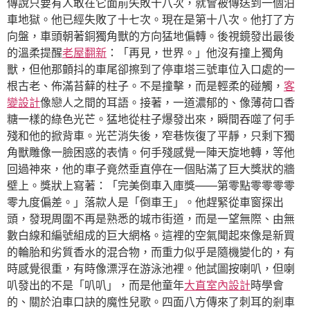
傳說只要有人敢在它面前失敗十八次，就會被傳送到一個泊
車地獄。他已經失敗了十七次。現在是第十八次。他打了方
向盤，車頭朝著銅獨角獸的方向猛地偏轉。後視鏡發出最後
的溫柔提醒
老屋翻新
：「再見，世界。」他沒有撞上獨角
獸，但他那顫抖的車尾卻擦到了停車塔三號車位入口處的一
根古老、佈滿苔蘚的柱子。不是撞擊，而是輕柔的碰觸，
客
變設計
像戀人之間的耳語。接著，一道濃郁的、像薄荷口香
糖一樣的綠色光芒。猛地從柱子爆發出來，瞬間吞噬了何手
殘和他的掀背車。光芒消失後，窄巷恢復了平靜，只剩下獨
角獸雕像一臉困惑的表情。何手殘感覺一陣天旋地轉，等他
回過神來，他的車子竟然垂直停在一個貼滿了巨大獎狀的牆
壁上。獎狀上寫著：「完美倒車入庫獎——第零點零零零零
零九度偏差。」落款人是「倒車王」。他趕緊從車窗探出
頭，發現周圍不再是熟悉的城市街道，而是一望無際、由無
數白線和編號組成的巨大網格。這裡的空氣聞起來像是新買
的輪胎和劣質香水的混合物，而重力似乎是隨機變化的，有
時感覺很重，有時像漂浮在游泳池裡。他試圖按喇叭，但喇
叭發出的不是「叭叭」，而是他童年
大直室內設計
時學會
的、關於泊車口訣的魔性兒歌。四面八方傳來了刺耳的剎車