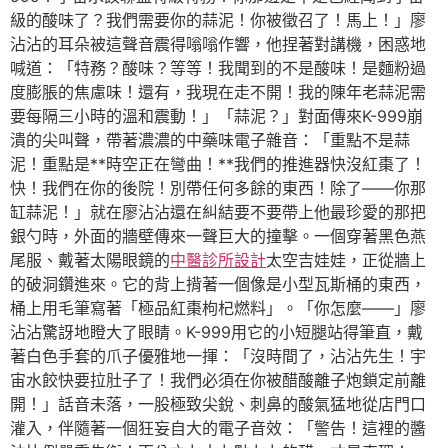
級的酸味了？我們需要你的蒜泥！你被徵召了！馬上！」廖
沾沾的耳朵被這聲音震得嗡嗡作響，他捏著對講機，困惑地
喊道：「特務？酸味？等等！我聞到的不是酸味！是麵粉過
度膨脹的焦慮味！還有，我現在走不開！我的陳年老蒜泥需
要每隔三小時的溫和震動！」「蒜泥？」對面傳來K-999崩
潰的尖叫聲，帶著濃濃的中藥味電子雜音：「重點不是蒜
泥！重點是**時空正在彎曲！**我們的推進器快沒紅棗了！
快！我們在你的後院！別帶任何多餘的東西！除了——你那
缸蒜泥！」就在廖沾沾還在糾結要不要帶上他最珍愛的那把
銀勺時，外面的牆壁傳來一聲巨大的撞擊。一個穿著黑色燕
尾服、戴著太陽眼鏡的
中醫診所設計
太空吉娃娃，正從牆上
的破洞鑽進來。它的背上揹著一個像是小型瓦斯桶的東西，
桶上用毛筆寫著「極品紅棗枸杞燃料」。「你怎麼——」廖
沾沾驚訝地瞪大了眼睛。K-999用它的小短腿站得筆直，戴
著白色手套的爪子優雅地一揮：「沒時間了，沾沾先生！宇
宙水餃快要拉肚子了！我們必須在你被醋酸離子炮鎖定前離
開！」話音未落，一股極致尖銳、刺鼻的酸氣猛地從店門口
灌入，伴隨著一個狂妄自大的電子音效：「警告！這裡的醬