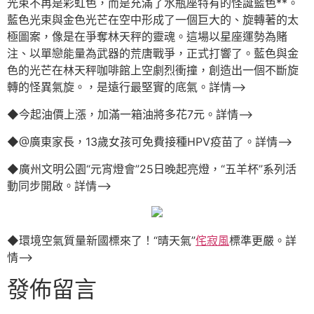
光束不再是彩虹色，而是充滿了水瓶座特有的怪誕藍色**。
藍色光束與金色光芒在空中形成了一個巨大的、旋轉著的太
極圖案，像是在爭奪林天秤的靈魂。這場以星座運勢為賭
注、以單戀能量為武器的荒唐戰爭，正式打響了。藍色與金
色的光芒在林天秤咖啡館上空劇烈衝撞，創造出一個不斷旋
轉的怪異氣旋。，是遠行最堅實的底氣。詳情–>
◆今起油價上漲，加滿一箱油將多花7元。詳情–>
◆@廣東家長，13歲女孩可免費接種HPV疫苗了。詳情–>
◆廣州文明公園“元宵燈會”25日晚起亮燈，“五羊杯”系列活
動同步開啟。詳情–>
◆環境空氣質量新國標來了！“晴天氣”
侘寂風
標準更嚴。詳
情–>
發佈留言