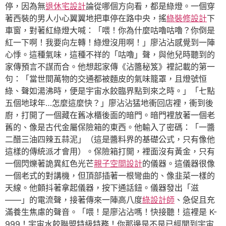
停，因為無
退休宅設計
論從哪個方向看，都是綠燈。一個穿
著西裝的男人小心翼翼地把車停在路中央，搖
綠裝修設計
下
車窗，對著紅綠燈大喊：「喂！你為什麼咕嚕咕嚕？你倒是
紅一下啊！我要向左轉！綠燈沒用啊！」廖沾沾感覺到一陣
心悸。這種氣味，這種不祥的「咕嚕」聲，與他兒時聽到的
家傳預言不謀而合。他想起家傳《沾醬秘笈》裡記載的第一
句：「當世間萬物的交通都被麵皮的氣味籠罩，且燈號恒
綠、聲如湯沸時，便是宇宙水餃臨界點到來之時。」「七點
五個地球年…怎麼這麼快？」廖沾沾猛地衝回店裡，衝到後
廚，打開了一個藏在舊冰櫃後面的暗門。暗門裡放著一個老
舊的、像是古代金屬保險箱的東西。他輸入了密碼：「一醬
二醋三油四辣五蒜泥」（這是醬料界的基礎公式，只有像他
這樣的傳統派才會用）。保險箱打開，裡面沒有黃金，只有
一個閃爍著詭異紅色光芒
親子空間設計
的儀器。這儀器很像
一個老式的對講機，但頂部插著一根彎曲的、像韭菜一樣的
天線。他顫抖著拿起儀器，按下通話鈕。儀器發出「滋
——」的電流聲，接著傳來一陣高八度
綠設計師
、急促且充
滿養生焦慮的聲音。「喂！是廖沾沾嗎！快接聽！這裡是 K-
999！宇宙水餃聯盟特級特務！你那邊是不是已經聞到宇宙