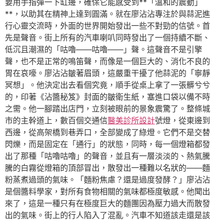
要用手指彈一下缸邊，確保它能感受到**「溫和的震動」
**，以助其在精神上達到圓滿。就在廖沾沾專注於與蒜泥進
行心靈交流時，外面的世界開始發出一些不對勁的信號。首
先是聲音。街上所有的汽車喇叭同時發出了一個持續不斷、
低沉且潮濕的「咕嚕——咕嚕——」聲。這聲音不是引擎
聲，也不是正常的鳴笛聲，而像是一個巨大的、消化不良的
胃在哀嚎。廖沾沾皺著眉頭，這嚴重干擾了他蒜泥的「寧靜
冥想」。他決定出去看個究竟，順手從桌上拿了一張髒兮兮
的，印著《沾醬秘笈》封面的皺衛生紙，塞進口袋以備不時
之需。他一腳踏出店門，立刻被眼前的景象震驚了。整條城
市的主幹道上，數百個交通信
醫美診所設計
號燈，從東邊到
西邊，從高架橋到巷弄口，全部變成了綠燈。它們不是交替
閃爍，而是固定在「通行」的狀態，同時，每一個燈箱都發
出了那種「咕嚕咕嚕」的聲音，並且有一層淡淡的、熱氣騰
騰的白霧從燈箱的頂部冒出，散發出一種難以名狀的——麵
粉蒸煮過頭的氣味。「麵粉焦慮？還是過度發酵？」廖沾沾
是個醬料學家，對所有食物相關的氣味都極度敏感。他聞出
來了，這是一種只有在極度巨大的麵團因為壓力過大而散發
出的氣味。街上的行人陷入了混亂。汽車不知道該走還是該