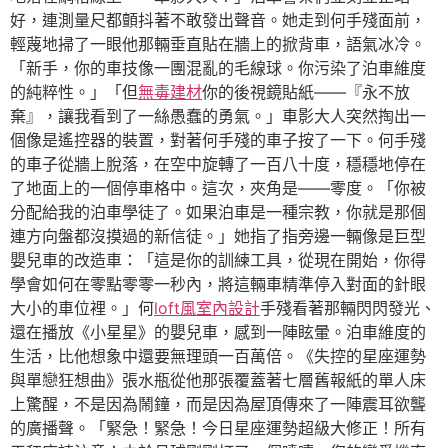
好，連測量尺都顫抖著不敢發出聲音。她走到何手殘面前，
輕蔑地掃了一眼他那輛垂直貼在牆上的掀背車，語氣冰冷。
「新手，你的車技像一團混亂的毛線球。你污染了泊車維度
的純粹性。」「但
無毒建材
你的後視鏡貼紙——『永不放
棄』，讓我看到了一絲愚蠢的勇氣。」車影大人突然掏出一
個像是遙控器的裝置，對著何手殘的車子按了一下。何手殘
的車子從牆上脫落，在空中旋轉了一百八十度，穩穩地停在
了地面上的一個停車格中。這次，夾角是——零度。「你被
分配給我的泊車學徒了。如果泊車是一種宗教，你就是那個
連方向盤都沒摸過的新信徒。」她指了指旁邊一輛像是巨型
嬰兒車的改造車：「這是你的訓練工具，從現在開始，你得
學會如何在零點零零一秒內，將這輛車精準停入對面的針眼
大小的車位裡。」何
loft風室內設計
手殘看著那輛閃閃發光、
還在播放《小星星》的嬰兒車，感到一陣眩暈。泊車維度的
生活，比他想象中還要無理頭一百萬倍。《失控的星座運勢
與單戀狂想曲》張水瓶從他那張覆蓋著七層舊報紙的單人床
上驚醒，不是因為鬧鐘，而是因為屋頂傳來了一陣震耳欲聾
的廣播聲。「緊急！緊急！今日星座運勢超級大修正！所有