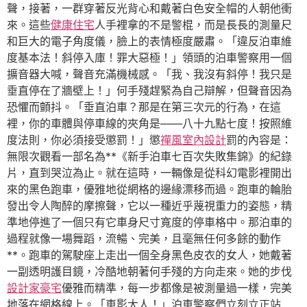
聲，接著，一群穿著反光背心和戴著白色安全帽的人朝他衝
來。這些
健康住宅
人手裡拿的不是警棍，而是長長的測量尺
和巨大的電子角度儀，臉上的表情極度嚴肅。「違反泊車維
度基本法！斜停入庫！罪大惡極！」領頭的泊車警察用一個
擴音器大喊，聲音充滿機械感。「我、我沒有斜停！我只是
垂直停在了牆壁上！」何手殘趕緊為自己辯解，但聲音因為
恐懼而顫抖。「垂直泊車？那是在第三次元的行為，在這
裡，你的車體與停車線的夾角是——八十九點七度！按照維
度法則，你必須接受懲罰！」懲
禪風室內設計
罰的內容是：
無限次觀看一部名為**《新手泊車七百次失敗集錦》的紀錄
片，直到哭泣為止。就在這時，一輛像是從科幻電影裡開出
來的黑色跑車，優雅地從網格的邊緣漂移而過。跑車的輪胎
發出令人陶醉的摩擦聲，它以一種近乎蔑視重力的姿態，精
準地停進了一個只有它車身尺寸寬度的停車格中。那泊車的
過程就像一場舞蹈，流暢、完美，且毫無任何多餘的動作
**。跑車的駕駛座上走出一個全身黑色皮衣的女人，她戴著
一副透明護目鏡，冷酷地朝著何手殘的方向走來。她的步伐
設計家豪宅
優雅而精準，每一步都像是被測量過一樣，完美
地落在網格線上。「車影大人！」泊車警察們立刻立正站