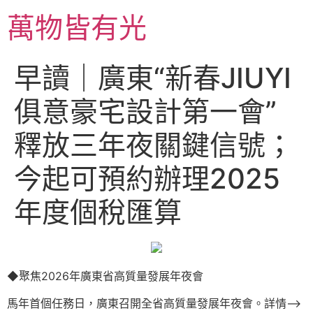
跳
萬物皆有光
至
主
要
早讀｜廣東“新春JIUYI
內
容
俱意豪宅設計第一會”
釋放三年夜關鍵信號；
今起可預約辦理2025
年度個稅匯算
◆聚焦2026年廣東省高質量發展年夜會
馬年首個任務日，廣東召開全省高質量發展年夜會。詳情–>