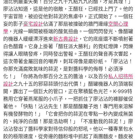
油比例嚴重失衡！百分之九十九點九九的醋，才是真理！」
廖沾沾知道，這是他的宿敵，王醋狂，已經找上門了。他的
宇宙冒險，被迫從他對蒜泥的焦慮中，正式開始了。一個狂
妄的影子
豪宅設計
佔滿了那扇被撞破的牆門邊緣
空間心理
學
，光線一瞬間被極端的酸氣扭曲。一個閃閃發光、像醋罐
的機器人緩緩漂浮進來
新古典設計
，它的底座還不斷噴射著
白色醋霧。它身上掛著「醋狂派大勝利」的霓虹燈牌，閃爍
得讓人眼睛發疼，同時發出警報。王醋狂的聲音再次響起，
這次帶著金屬回音的嘲弄，刺耳得像是磨砂紙。「廖沾沾！
你那充滿腐敗氣味的蒜泥，是對醬料學的侮辱！必須淨
化！」「你將為你那百分之五的醬油，以及百分
私人招待所
設計
之九十五的邪惡蒜頭付出代價！」醋罐機器人的頂端裂
開，露出了一個巨大的管口，正在聚積藍色光芒。K-999特
務用它穿著燕尾服的小爪子，一把抓住了廖沾沾的褲腳催促
著他。「快點！沾沾先生！那是醋酸離子炮！專門用來溶解
有機發酵物的！」「它會把你的蒜泥在零點一秒內變成無菌
的、純淨的白醋！那是浩劫啊！」「不准動我的蒜泥！」廖
沾沾發出了醬料學家對待信仰般的怒吼。他以一種專業包水
餃的極限速度，從旁邊的麵粉堆中抓起了兩團麵皮。麵皮被