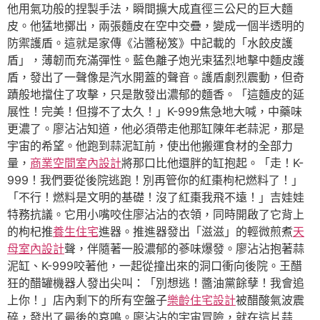
他用氣功般的捏製手法，瞬間擴大成直徑三公尺的巨大麵
皮。他猛地擲出，兩張麵皮在空中交疊，變成一個半透明的
防禦護盾。這就是家傳《沾醬秘笈》中記載的「水餃皮護
盾」，薄韌而充滿彈性。藍色離子炮光束猛烈地擊中麵皮護
盾，發出了一聲像是汽水開蓋的聲音。護盾劇烈震動，但奇
蹟般地擋住了攻擊，只是散發出濃郁的麵香。「這麵皮的延
展性！完美！但撐不了太久！」K-999焦急地大喊，中藥味
更濃了。廖沾沾知道，他必須帶走他那缸陳年老蒜泥，那是
宇宙的希望。他跑到蒜泥缸前，使出他搬運食材的全部力
量，
商業空間室內設計
將那口比他還胖的缸抱起。「走！K-
999！我們要從後院逃跑！別再管你的紅棗枸杞燃料了！」
「不行！燃料是文明的基礎！沒了紅棗我飛不遠！」吉娃娃
特務抗議。它用小嘴咬住廖沾沾的衣領，同時開啟了它背上
的枸杞推
養生住宅
進器。推進器發出「滋滋」的輕微煎煮
天
母室內設計
聲，伴隨著一股濃郁的蔘味爆發。廖沾沾抱著蒜
泥缸、K-999咬著他，一起從撞出來的洞口衝向後院。王醋
狂的醋罐機器人發出尖叫：「別想逃！醬油黨餘孽！我會追
上你！」店內剩下的所有空盤子
樂齡住宅設計
被醋酸氣波震
碎，發出了最後的哀鳴。廖沾沾的宇宙冒險，就在這片蒜