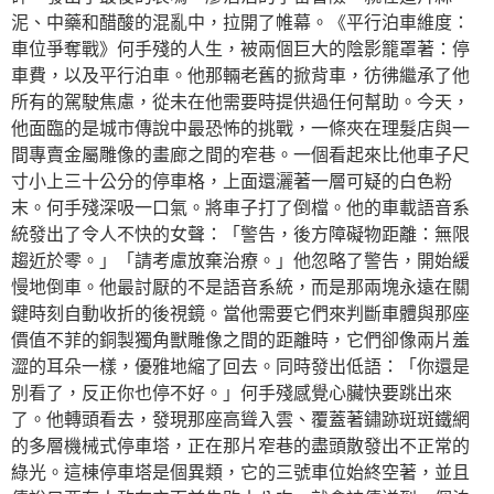
泥、中藥和醋酸的混亂中，拉開了帷幕。《平行泊車維度：
車位爭奪戰》何手殘的人生，被兩個巨大的陰影籠罩著：停
車費，以及平行泊車。他那輛老舊的掀背車，彷彿繼承了他
所有的駕駛焦慮，從未在他需要時提供過任何幫助。今天，
他面臨的是城市傳說中最恐怖的挑戰，一條夾在理髮店與一
間專賣金屬雕像的畫廊之間的窄巷。一個看起來比他車子尺
寸小上三十公分的停車格，上面還灑著一層可疑的白色粉
末。何手殘深吸一口氣。將車子打了倒檔。他的車載語音系
統發出了令人不快的女聲：「警告，後方障礙物距離：無限
趨近於零。」「請考慮放棄治療。」他忽略了警告，開始緩
慢地倒車。他最討厭的不是語音系統，而是那兩塊永遠在關
鍵時刻自動收折的後視鏡。當他需要它們來判斷車體與那座
價值不菲的銅製獨角獸雕像之間的距離時，它們卻像兩片羞
澀的耳朵一樣，優雅地縮了回去。同時發出低語：「你還是
別看了，反正你也停不好。」何手殘感覺心臟快要跳出來
了。他轉頭看去，發現那座高聳入雲、覆蓋著鏽跡斑斑鐵網
的多層機械式停車塔，正在那片窄巷的盡頭散發出不正常的
綠光。這棟停車塔是個異類，它的三號車位始終空著，並且