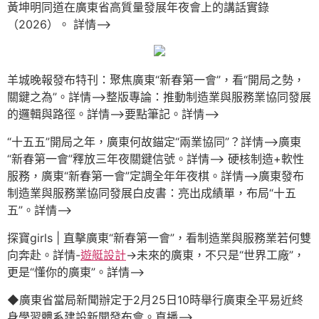
黃坤明同道在廣東省高質量發展年夜會上的講話實錄
（2026）。 詳情–>
羊城晚報發布特刊：聚焦廣東“新春第一會”，看“開局之勢，
關鍵之為”。詳情–>整版專論：推動制造業與服務業協同發展
的邏輯與路徑。詳情–>要點筆記。詳情–>
“十五五”開局之年，廣東何故錨定“兩業協同”？詳情–>廣東
“新春第一會”釋放三年夜關鍵信號。詳情–> 硬核制造+軟性
服務，廣東“新春第一會”定調全年年夜棋。詳情–>廣東發布
制造業與服務業協同發展白皮書：亮出成績單，布局“十五
五”。詳情–>
探寶girls | 直擊廣東“新春第一會”，看制造業與服務業若何雙
向奔赴。詳情-
遊艇設計
->未來的廣東，不只是“世界工廠”，
更是“懂你的廣東”。詳情–>
◆廣東省當局新聞辦定于2月25日10時舉行廣東全平易近終
身學習體系建設新聞發布會。直播–>