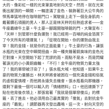
大的、像彩虹一樣的光束筆直地射向天空。然而，就在光束
衝出屋頂的一瞬間，一輛塗滿了金色、裝飾著巨大公牛角的
悍馬車猛地停在咖啡館門口。駕駛座上走下一個全身肌肉、
戴著鑽石項圈的男人，那人正是林天秤的狂熱追求者——金
牛座霸總牛土豪。牛土豪一腳踢開咖啡館的門，大聲宣布：
「天秤！別管那什麼負運勢！我已經用一百噸的純金箔買下
了今天所有的壞運氣！」「從現在開始，你的運勢由我主
宰！我的金錢，就是你的正面能量！」牛土豪的行為，讓張
水瓶的光束在空中瞬間扭曲，與一種夾雜著銅臭味的金色光
芒對撞。天空開始下起了荒謬的雨。雨點不是水，而是閃耀
著淚光的小小黃銅齒輪。「不行！金牛座的物質力量太強
了！我的單戀被汙染了！」張水瓶大喊。他知道，如果牛土
豪的物質力量勝出，林天秤將會被困在一個充滿金錢和俗氣
的虛假愛情裡，而他將永遠失去機會。張水瓶看向那機器，
還剩下最後一個可以輸入的「情緒燃料」口。他迅速撕下了
貼在他背後衣領上，那張寫著「我就是個單戀傻瓜」的標
籤，丟了進去。他必須用自己最真實的「傻氣」去對抗金牛
座的「霸氣」！調節器再次發出轟鳴，這一次，射向天空的