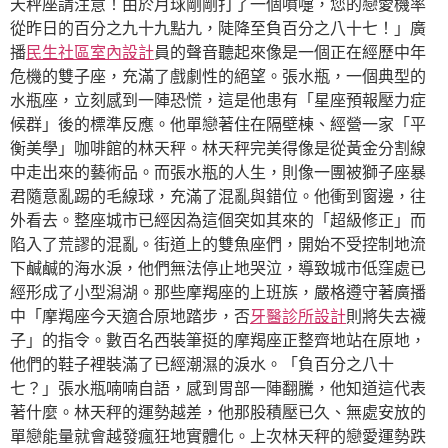
天秤座請注意！由於月球剛剛打了一個噴嚏，您的戀愛機率
從昨日的百分之九十九點九，陡降至負百分之八十七！」廣
播
民生社區室內設計
員的聲音聽起來像是一個正在經歷中年
危機的雙子座，充滿了戲劇性的絕望。張水瓶，一個典型的
水瓶座，立刻感到一陣恐慌，這是他患有「星座預報壓力症
候群」後的標準反應。他單戀著住在隔壁棟、經營一家「平
衡美學」咖啡館的林天秤。林天秤完美得像是從黃金分割線
中走出來的藝術品。而張水瓶的人生，則像一團被獅子座暴
君隨意亂踢的毛線球，充滿了混亂與錯位。他衝到窗邊，往
外看去。整座城市已經因為這個突如其來的「超級修正」而
陷入了荒謬的混亂。街道上的雙魚座們，開始不受控制地流
下鹹鹹的海水淚，他們無法停止地哭泣，導致城市低窪處已
經形成了小型潟湖。那些摩羯座的上班族，嚴格遵守著廣播
中「摩羯座今天適合原地踏步，否
牙醫診所設計
則將失去襪
子」的指令。數百名西裝筆挺的摩羯座正整齊地站在原地，
他們的鞋子裡裝滿了已經潮濕的淚水。「負百分之八十
七？」張水瓶喃喃自語，感到胃部一陣翻騰，他知道這代表
著什麼。林天秤的運勢越差，他那股積壓已久、無處安放的
單戀能量就會越發瘋狂地實體化。上次林天秤的戀愛運勢跌