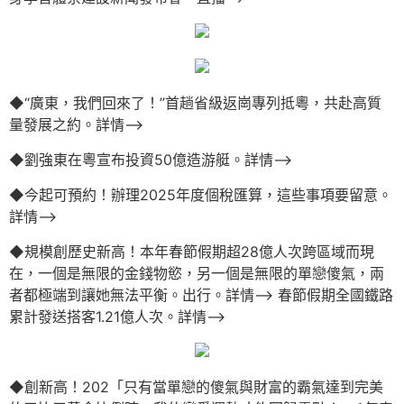
◆“廣東，我們回來了！”首趟省級返崗專列抵粵，共赴高質
量發展之約。詳情–>
◆劉強東在粵宣布投資50億造游艇。詳情–>
◆今起可預約！辦理2025年度個稅匯算，這些事項要留意。
詳情–>
◆規模創歷史新高！本年春節假期超28億人次跨區域而現
在，一個是無限的金錢物慾，另一個是無限的單戀傻氣，兩
者都極端到讓她無法平衡。出行。詳情–> 春節假期全國鐵路
累計發送搭客1.21億人次。詳情–>
◆創新高！202「只有當單戀的傻氣與財富的霸氣達到完美