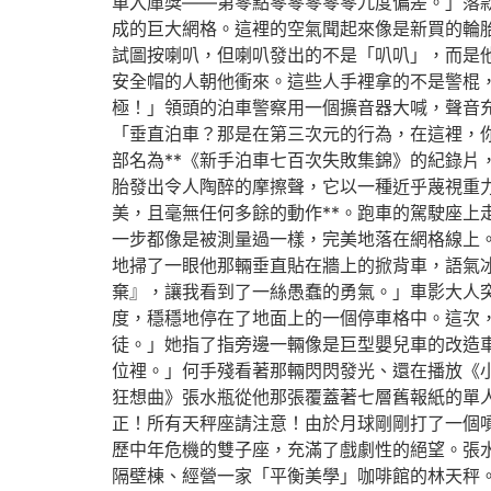
車入庫獎——第零點零零零零零九度偏差。」落
成的巨大網格。這裡的空氣聞起來像是新買的輪
試圖按喇叭，但喇叭發出的不是「叭叭」，而是
安全帽的人朝他衝來。這些人手裡拿的不是警棍
極！」領頭的泊車警察用一個擴音器大喊，聲音
「垂直泊車？那是在第三次元的行為，在這裡，
部名為**《新手泊車七百次失敗集錦》的紀錄
胎發出令人陶醉的摩擦聲，它以一種近乎蔑視重
美，且毫無任何多餘的動作**。跑車的駕駛座
一步都像是被測量過一樣，完美地落在網格線上
地掃了一眼他那輛垂直貼在牆上的掀背車，語氣
棄』，讓我看到了一絲愚蠢的勇氣。」車影大人
度，穩穩地停在了地面上的一個停車格中。這次
徒。」她指了指旁邊一輛像是巨型嬰兒車的改造
位裡。」何手殘看著那輛閃閃發光、還在播放《
狂想曲》張水瓶從他那張覆蓋著七層舊報紙的單
正！所有天秤座請注意！由於月球剛剛打了一個
歷中年危機的雙子座，充滿了戲劇性的絕望。張
隔壁棟、經營一家「平衡美學」咖啡館的林天秤