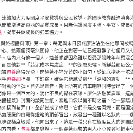
。連續加大力度國度平安教導與公民教導，將國情教導融進噴鼻
開放增進高東西的品質成長。果斷保護國度主權、平安、成長好
薦
，凝集共促成長的強盛協力。
水餃與終極醬料師》第一章：蒜泥與末日預兆廖沾沾坐在他那間被
中心」這兩個詞毫無關係。他正在對著一缸已經發酵了七個月又
子。店內只有他一個人，連蒼蠅都因為難以忍受那股陳年蒜頭混
而是他對**「蒜泥成本焦慮症」**的深層恐懼。新鮮蒜頭每公
把被
包養
磨得光滑、閃耀著不祥光芒的小銀勺，從缸底撈起一坨
用手
包養網
指彈一下缸邊，確保它能感受到**「溫和的震動」*
不對勁的信號。首先是聲音。街上所有的汽車喇叭同時發出了一
而像是一個巨大的、消化不良的胃在哀嚎。廖沾沾皺著眉頭，這
沾醬秘笈》封面的皺衛生紙，塞進口袋以備不時之需。他一腳踏
高架橋到巷弄口，全部變成了綠燈。它們不是交替閃爍，而是固
熱氣騰騰的白霧從燈箱的頂部冒出，散發出一種難以名狀的——
氣味都極度敏感。他聞出來了，這是一種只有在極度巨大的麵團
個方向看，
包養
都是綠燈。一個穿著西裝的男人小心翼翼地把車