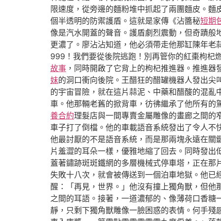
限速度，從旁邊的麵粉堆中抓起了兩團麵皮。麵
個半透明的防禦護盾。這就是家傳《沾醬秘
短期
像是汽水開蓋的聲音。護盾劇烈震動，但奇蹟般地
更濃了。廖沾沾知道，他必須帶走他那缸陳年老
999！我們要從後院逃跑！別再管你的紅棗枸
故事
，同時開啟了它背上的枸杞推進器。推進器發
妹
的洞口衝向後院。王醋狂的醋罐機器人發出尖
的宇宙冒險，就在這片蒜泥、中藥和醋酸的混亂
車。他那輛老舊的掀背車，彷彿繼承了他所有的
養合約
理髮店與一間專賣金屬雕像的畫廊之間的
車子打了倒檔。他的車載語音系統發出了令人不
他最討厭的不是語音系統，而是那兩塊永遠在關
片羞澀的耳朵一樣，優雅地縮了回去。同時發出
蓋著鏽跡斑斑鐵網的多層機械式停車塔，正在那
失敗十八次，就會被傳送到一個泊車地獄。他已
醒：「再見，世界。」他沒有撞上獨角獸，但他
之間的耳語。接著，一道濃郁的、像薄荷口香糖
靜，只剩下獨角獸雕像一臉困惑的表情。何手殘