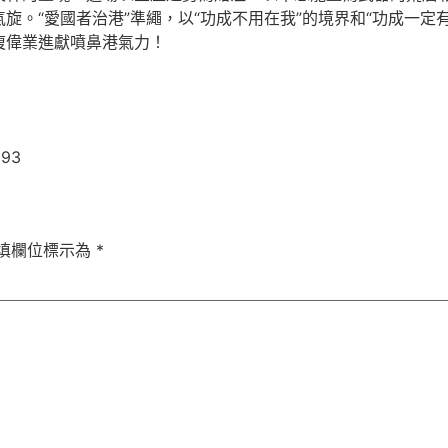
旋。“愛國者治港”準繩，以“功成不用在我”的境界和“功成一定
復偉業進獻噴鼻港氣力！
593
填欄位標示為
*