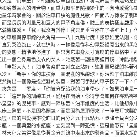
款人是「倒車王」。他趕緊從車窗探出頭，發現周圍不再是熟悉
胎和劣質香水的混合物，而重力似乎是隨機變化的，有時感覺很
他童年時學會的、關於泊車口訣的魔性兒歌。四面八方傳來了刺
，而是長長的測量尺和巨大的電子角度儀，臉上的表情極度嚴肅
充滿機械感。「我、我沒有斜停！我只是垂直停在了牆壁上！」
你的車體與停車線的夾角是——八十九點七度！按照維度法則，
片，直到哭泣為止。就在這時，一輛像是從科幻電影裡開出來的黑
力的姿態，精準地停進了一個只有它車身尺寸寬度的停車格中。
上走出一個全身黑色皮衣的女人，她戴著一副透明護目鏡，冷酷地
。「車影大人！」泊車警察們立刻立正站好，連測量尺都顫抖著
冰冷。「新手，你的車技像一團混亂的毛線球。你污染了泊車維
突然掏出一個像是遙控器的裝置，對著何手殘的車子按了一下。
，夾角是——零度。「你被分配給我的泊車學徒了。如果泊車是
車：「這是你的訓練工具，從現在開始，你得學會如何在零點零
小星星》的嬰兒車，感到一陣眩暈。泊車維度的生活，比他想象
人床上驚醒，不是因為鬧鐘，而是因為屋頂傳來了一陣震耳欲聾
噴嚏，您的戀愛機率從昨日的百分之九十九點九，陡降至負百分
水瓶，一個典型的水瓶座，立刻感到一陣恐慌，這是他患有「星
。林天秤完美得像是從黃金分割線中走出來的藝術品。而張水瓶