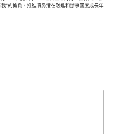
有我”的擔負，推進噴鼻港在融進和辦事國度成長年