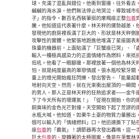
球，充滿了混亂與錯位。他衝到窗邊，往外看去
鹹鹹的海水淚，他們無法停止地哭泣，導致城市
子」的指令。數百名西裝筆挺的摩羯座正整
包養
騰，他知道這代表著什麼。林天秤的運勢越差，
發現他的廚房裡長滿了巨大的、形狀是林天秤側
攻擊性的實體。他緊張地跑進他堆滿了星座圖表
珠臺的機器前，上面貼滿了「巨蟹座已哭」、「
輸入一種極具感染力的正面情緒作為燃料，來抵
低吼。他看了一眼腳邊。那裡放著一個他為林天
怕，就是純度最高的單戀情感。張水瓶咬緊牙關
臺上的燈光開始瘋狂閃爍，發出警告。「能量超
地射向天空。然而，就在光束衝出屋頂的一瞬間
的男人，那人正是林天秤的狂熱追求者——金牛
下了今天所有的壞運氣！」「從現在開始，你的
銅臭味的金色光芒對撞。天空開始下起了荒謬的
水瓶大喊。他知道，如果牛土豪的物質力量勝出
個可以輸入的「情緒燃料」口。他迅速撕下了貼
座
包養
的「霸氣」！調節器再次發出轟鳴，這一
巨大
包養
的、旋轉著的太極圖案，像是在爭奪林