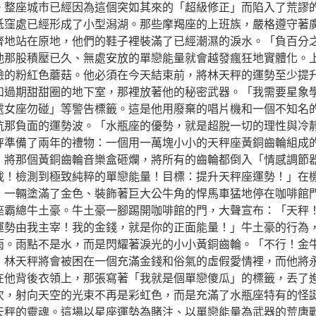
。整座城市已經因為這個突如其來的「超級修正」而陷入了荒謬
低窪處已經形成了小型潟湖。那些摩羯座的上班族，嚴格遵守著
齊地站在原地，他們的鞋子裡裝滿了已經潮濕的淚水。「負百分
他那股積壓已久、無處安放的單戀能量就會越發瘋狂地實體化。
臉的粉紅色蘑菇。他必須在今天結束前，將林天秤的運勢至少提
和過期甜甜圈的地下室，那裡放著他的秘密武器。「我需要星象
處女座勿碰」等警告標籤。這是他用廢棄的唱片機和一個不知名
抗那負面的運勢波。「水瓶座的優勢，就是超脫一切的理性與冷
秤準備了兩年的禮物：一個用一萬塊小小的天秤座黃銅齒輪組成
，將那個黃銅齒輪音樂盒砸爛，將所有的齒輪都倒入「情感調節
載！檢測到極致純粹的單戀能量！目標：提升天秤座運勢！」在
，一輛塗滿了金色、裝飾著巨大公牛角的悍馬車猛地停在咖啡館
座霸總牛土豪。牛土豪一腳踢開咖啡館的門，大聲宣布：「天秤
運勢由我主宰！我的金錢，就是你的正面能量！」牛土豪的行為
雨。雨點不是水，而是閃耀著淚光的小小黃銅齒輪。「不行！金
，林天秤將會被困在一個充滿金錢和俗氣的虛假愛情裡，而他將
在他背後衣領上，那張寫著「我就是個單戀傻瓜」的標籤，丟了
次，射向天空的光束不再是彩虹色，而是充滿了水瓶座特有的怪誕
天秤的靈魂。這場以星座運勢為賭注、以單戀能量為武器的荒唐