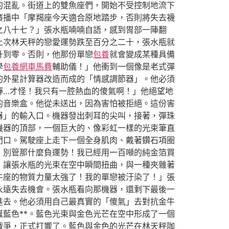
的混亂。街道上的雙魚座們，開始不受控制地流下
廣播中「摩羯座今天適合原地踏步，否則將失去襪
之八十七？」張水瓶喃喃自語，感到胃部一陣翻
上次林天秤的戀愛運勢跌至百分之二十，張水瓶就
升到零。否則，他那份單戀
包養
就會變成某種具備
學
包養網車馬費
輔助儀！」他衝到一個像是老式彈
的外星計算器改造而成的「情感調節器」。他必須
靜…才怪！我只有一腔熱血的傻氣啊！」他絕望地
的音樂盒。他從未送出，因為害怕被拒絕。這份害
器」的輸入口。機器發出刺耳的尖叫，接著，彈珠
機器的頂部，一個巨大的、像彩虹一樣的光束筆直
門口。駕駛座上走下一個全身肌肉、戴著鑽石項圈
！別管那什麼負運勢！我已經用一百噸的純金箔買
，讓張水瓶的光束在空中瞬間扭曲，與一種夾雜著
牛座的物質力量太強了！我的單戀被汙染了！」張
永遠失去機會。張水瓶看向那機器，還剩下最後一
進去。他必須用自己最真實的「傻氣」去對抗金牛
藍色**。藍色光束與金色光芒在空中形成了一個
戰爭，正式打響了。藍色與金色的光芒在林天秤咖