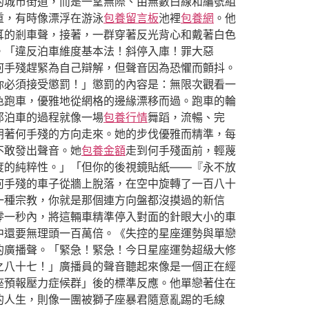
的城市街道，而是一望無際、由無數白線和編號組
重，有時像漂浮在游泳
包養留言板
池裡
包養網
。他
耳的剎車聲，接著，一群穿著反光背心和戴著白色
。「違反泊車維度基本法！斜停入庫！罪大惡
何手殘趕緊為自己辯解，但聲音因為恐懼而顫抖。
你必須接受懲罰！」懲罰的內容是：無限次觀看一
色跑車，優雅地從網格的邊緣漂移而過。跑車的輪
那泊車的過程就像一場
包養行情
舞蹈，流暢、完
朝著何手殘的方向走來。她的步伐優雅而精準，每
不敢發出聲音。她
包養金額
走到何手殘面前，輕蔑
度的純粹性。」「但你的後視鏡貼紙——『永不放
何手殘的車子從牆上脫落，在空中旋轉了一百八十
一種宗教，你就是那個連方向盤都沒摸過的新信
零一秒內，將這輛車精準停入對面的針眼大小的車
中還要無理頭一百萬倍。《失控的星座運勢與單戀
的廣播聲。「緊急！緊急！今日星座運勢超級大修
之八十七！」廣播員的聲音聽起來像是一個正在經
座預報壓力症候群」後的標準反應。他單戀著住在
的人生，則像一團被獅子座暴君隨意亂踢的毛線