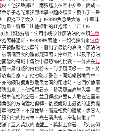
養
皮。他猛地擲出，兩張麵皮在空中交疊，變成一
藍色離子炮光束猛烈地擊中麵皮護盾，發出了一聲
但撐不了太久！」K-999焦急地大喊，中藥味
力量，將那口比他還胖的缸抱起。「走！K-
吉娃娃特務抗議。它用小嘴咬住廖沾沾的衣領
包養
著蒜泥缸、K-999咬著他，一起從撞出來
包養
盤子被醋酸氣波震碎，發出了最後的哀鳴。廖沾沾
，被兩個巨大的陰影籠罩著：停車費，以及平行泊
他面臨的是城市傳說中最恐怖的挑戰，一條夾在
包
灑著一層可疑的白色粉末。何手殘深吸一口氣。將
慮放棄治療。」他忽略了警告，開始緩慢地倒車。
不菲的銅製獨角獸雕像之間的距離時，它們卻像兩
要跳出來了。他轉頭看去，發現那座高聳入雲、覆
三號車位始終空著，並且傳說只要有人敢在它面前
獨角獸的方向猛地偏轉。後視鏡發出最後的溫柔提
苔蘚的柱子。不是撞擊，而是輕柔的碰觸，像戀人
手殘和他的掀背車。光芒消失後，窄巷恢復了平
貼滿了巨大獎狀的牆壁上。獎狀上寫著：「完美倒