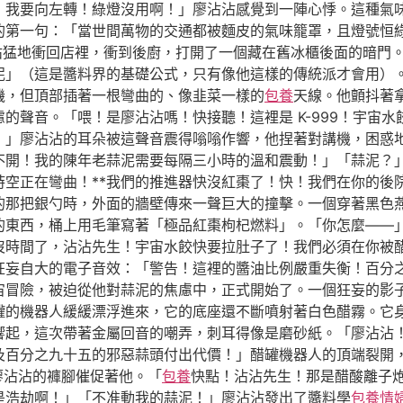
！我要向左轉！綠燈沒用啊！」廖沾沾感覺到一陣心悸。這種氣
的第一句：「當世間萬物的交通都被麵皮的氣味籠罩，且燈號恒
沾猛地衝回店裡，衝到後廚，打開了一個藏在舊冰櫃後面的暗門
泥」（這是醬料界的基礎公式，只有像他這樣的傳統派才會用）
機，但頂部插著一根彎曲的、像韭菜一樣的
包養
天線。他顫抖著
的聲音。「喂！是廖沾沾嗎！快接聽！這裡是 K-999！宇宙
！」廖沾沾的耳朵被這聲音震得嗡嗡作響，他捏著對講機，困惑
開！我的陳年老蒜泥需要每隔三小時的溫和震動！」「蒜泥？」對
時空正在彎曲！**我們的推進器快沒紅棗了！快！我們在你的後
的那把銀勺時，外面的牆壁傳來一聲巨大的撞擊。一個穿著黑色
東西，桶上用毛筆寫著「極品紅棗枸杞燃料」。「你怎麼——」廖
沒時間了，沾沾先生！宇宙水餃快要拉肚子了！我們必須在你被
狂妄自大的電子音效：「警告！這裡的醬油比例嚴重失衡！百分
宙冒險，被迫從他對蒜泥的焦慮中，正式開始了。一個狂妄的影
罐的機器人緩緩漂浮進來，它的底座還不斷噴射著白色醋霧。它
響起，這次帶著金屬回音的嘲弄，刺耳得像是磨砂紙。「廖沾沾
及百分之九十五的邪惡蒜頭付出代價！」醋罐機器人的頂端裂開，
廖沾沾的褲腳催促著他。「
包養
快點！沾沾先生！那是醋酸離子
是浩劫啊！」「不准動我的蒜泥！」廖沾沾發出了醬料學
包養情