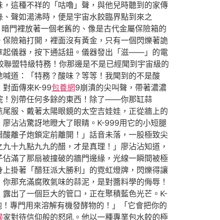
味，這種不祥的「咕嚕」聲，與他兒時聽到的家傳
綠、聲如湯沸時，便是宇宙水餃臨界點到來之
。暗門裡放著一個老舊的、像是古代金屬保險箱的
。保險箱打開，裡面沒有黃金，只有一個閃爍著詭
拿起儀器，按下通話鈕。儀器發出「滋——」的電
水餃聯盟特級特務！你那邊是不是已經聞到宇宙級的
地喊道：「特務？酸味？等等！我聞到的不是酸
面傳來K-99
包養網
9崩潰的尖叫聲，帶著濃濃
院！別帶任何多餘的東西！除了——你那缸蒜
燕尾服、戴著太陽眼鏡的太空吉娃娃，正從牆上的
沾沾驚訝地瞪大了眼睛。K-999用它的小短腿
醋酸離子炮鎖定前離開！」話音未落，一股極致尖
之九十九點九九的醋，才是真理！」廖沾沾知道，
子佔滿了那扇被撞破的牆門邊緣，光線一瞬間被極
身上掛著「醋狂派大勝利」的霓虹燈牌，閃爍得讓
！你那充滿腐敗氣味的蒜泥，是對醬料學的侮辱！
露出了一個巨大的管口，正在聚積藍色光芒。K-
炮！專門用來溶解有機發酵物的！」「它會把你的
婦
家對待信仰般的怒吼。他以一種專業包水餃的極