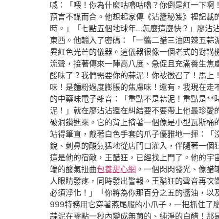
喊：「喂！你為什麼咕嚕咕嚕？你倒是紅一下啊
預言不謀而合。他想起家傳《沾醬秘笈》裡記載
時。」「七點五個地球年…怎麼這麼快？」廖沾
東西。他輸入了密碼：「一醬二醋三油四辣五蒜
異紅色光芒的儀器。這儀器很像一個老式的對講
流聲，接著傳來一陣高八度、急促且充滿養生焦慮
酸味了？我們需要你的蒜泥！你被徵召了！馬上
味！是麵粉過度膨脹的焦慮味！還有，我現在走不
的中藥味電子雜音：「重點不是蒜泥！重點是**
泥！」就在廖沾沾還在糾結要不要帶上他最珍愛
破洞鑽進來。它的背上揹著一個像是小型瓦斯桶的
站得筆直，戴著白色手套的爪子優雅地一揮：「
銳、刺鼻的酸氣猛地從店門口灌入，伴隨著一個
這是他的宿敵，王醋狂，已經找上門了。他的宇
端的酸氣扭曲
包養甜心網
。一個閃閃發光、像醋
人眼睛發疼，同時發出警報。王醋狂的聲音再次
必須淨化！」「你將為你那百分之五的醬油，以
999特務用它穿著燕尾服的小爪子，一把抓住了
蒜泥在零點一秒內變成無菌的、純淨的白醋！那