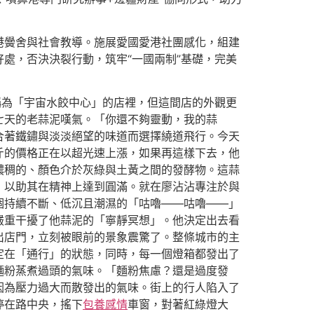
港黌舍與社會教導。施展愛國愛港社團感化，組建
處，否決決裂行動，筑牢“一國兩制”基礎，完美
稱為「宇宙水餃中心」的店裡，但這間店的外觀更
七天的老蒜泥嘆氣。「你還不夠靈動，我的蒜
合著鐵鏽與淡淡絕望的味道而選擇繞道飛行。今天
斤的價格正在以超光速上漲，如果再這樣下去，他
濃稠的、顏色介於灰綠與土黃之間的發酵物。這蒜
*，以助其在精神上達到圓滿。就在廖沾沾專注於與
個持續不斷、低沉且潮濕的「咕嚕——咕嚕——」
嚴重干擾了他蒜泥的「寧靜冥想」。他決定出去看
出店門，立刻被眼前的景象震驚了。整條城市的主
定在「通行」的狀態，同時，每一個燈箱都發出了
麵粉蒸煮過頭的氣味。「麵粉焦慮？還是過度發
因為壓力過大而散發出的氣味。街上的行人陷入了
停在路中央，搖下
包養感情
車窗，對著紅綠燈大