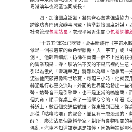
粵港澳年夜灣區協同成長。
四、加強國度認識，凝集齊心奮進強盛協力
跨範疇專門研究辦事同盟，精準對接國度計謀，以
社會管理
包養站長
，處理平易近生關心
包養網推
“十五五”軍號已吹響，要果斷踐行《宇宙
像是一個被遺棄的藍色塑膠棚，與「宇宙」或「
泥。」他輕聲細語，彷彿在責備一個不上進的孩
的營業額是：零。廖沾沾不安的不是店裡的生意，
引以為傲的「靈魂蒜泥」將難以為繼。他拿著一
泥被他照顧得像稀世珍寶，每隔三小時，他就要
蒜泥進行心靈交流時，外面的世界開始發出一些
聲。這聲音不是引擎聲，也不是正常的鳴笛聲，
個究竟，順手從桌上拿了一張髒兮兮的，印著《
幹道上，數百個交通信號燈，從東邊到西邊，從
那種「咕嚕咕嚕」的聲音，並且有一層淡淡的、
酵？」廖沾沾是個醬料學家，對所有食物相關的
混亂。汽車不知道該走還是該停，因為無論從哪