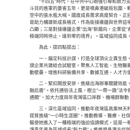
“十四五”時代，在中共中心剛強引導和鼎力
斗目的進軍的要害五年，更是噴鼻港破局包圍、
空中的張水瓶大喊。國度成長需求高度契合，正迎
是助力構建新成長格式，作為銜接邊疆與世界這場
凸顯；三是對接邊疆企業“出海”新趨向，企業從“
極端同時停止，達到零的境界」。區域協同成長
為此，提四點提出：
一、錨定科技計謀，打造全球頂尖立異生態
頭企業共建結合試驗室。聚焦人工智能、生物醫
動壁壘，增進科研裝備共享、數據互通、人才方便
二、緊扣開放安排，進級出海辦事關鍵效能
融后盾”。依托通俗法上風，樹立“一帶一路”法令
通關”，加大力度與年夜灣區口岸群、機場群聯動
三、深化區域協同，推動年夜灣區高東林天
提質進級“一小時生涯圈”。推動教導、醫療、社
驅使她進入了一種極端的強迫協調模式，這是一
讓青年景為區域成長“新力量”。推進噴鼻港古代