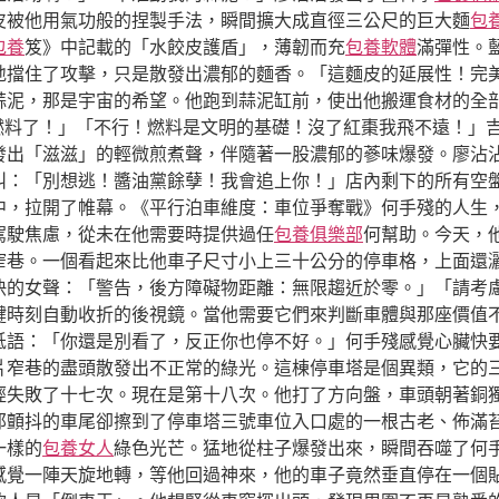
皮被他用氣功般的捏製手法，瞬間擴大成直徑三公尺的巨大麵
包
包養
笈》中記載的「水餃皮護盾」，薄韌而充
包養軟體
滿彈性。
擋住了攻擊，只是散發出濃郁的麵香。「這麵皮的延展性！完美！
蒜泥，那是宇宙的希望。他跑到蒜泥缸前，使出他搬運食材的全部
杞燃料了！」「不行！燃料是文明的基礎！沒了紅棗我飛不遠！」
出「滋滋」的輕微煎煮聲，伴隨著一股濃郁的蔘味爆發。廖沾沾抱
叫：「別想逃！醬油黨餘孽！我會追上你！」店內剩下的所有空
中，拉開了帷幕。《平行泊車維度：車位爭奪戰》何手殘的人生
駕駛焦慮，從未在他需要時提供過任
包養俱樂部
何幫助。今天，
窄巷。一個看起來比他車子尺寸小上三十公分的停車格，上面還
快的女聲：「警告，後方障礙物距離：無限趨近於零。」「請考
鍵時刻自動收折的後視鏡。當他需要它們來判斷車體與那座價值
低語：「你還是別看了，反正你也停不好。」何手殘感覺心臟快
片窄巷的盡頭散發出不正常的綠光。這棟停車塔是個異類，它的
經失敗了十七次。現在是第十八次。他打了方向盤，車頭朝著銅
那顫抖的車尾卻擦到了停車塔三號車位入口處的一根古老、佈滿
一樣的
包養女人
綠色光芒。猛地從柱子爆發出來，瞬間吞噬了何
感覺一陣天旋地轉，等他回過神來，他的車子竟然垂直停在一個