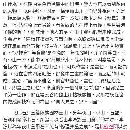
山佳水”。在船內景色攝進船中的同時，游人也可以看到船內
的人物，“以內視外，固是一幅便面山川；而以外視內，亦是
一幅扇頭人物”，互為借景。這一設法很像卞之琳《斷章》詩
意：“你站在橋上看景致，看景致的人在樓上看你。明月裝潢
了你的窗子，你裝潢了他人的夢。”由于買船假想未能完成，
李漁造芥子園時在樓頭設置扇面窗，以欣賞鐘山風景。李漁
還在扇面窗外置板，將盆花、籠鳥放于其上，組合出各類畫
面。“尺幅窗”“無意畫”是李漁的一年夜發明。芥子園浮白軒后
有小山一座，此中可見“丹崖碧水、茂林修竹、叫禽響瀑、茅
舍板橋”。李漁感到“是山也，而可以作畫；是畫也，而可認為
窗”，就在窗的四邊貼紙，好像中堂畫的鑲邊，而屋后的山就
成了畫心，“坐而不雅之，則窗非窗也，畫也；山非屋后之
山，即畫上之山也”。李漁的另一個發明是“梅窗”，自認是生
平第一佳作。他在棲云谷的窗上用枯枝做框，又用枯枝在窗
內做成兩枝梅花的構圖，“同人見之，無不叫盡”。
《山石》全篇闡述園林疊山，分年夜山、小山、石壁、
石洞和零碎小石，所論可以看出李漁對疊山身手的精曉。李
漁以為年夜山全用石不免有“修理穿鑿之痕”，是
私密空間
以應