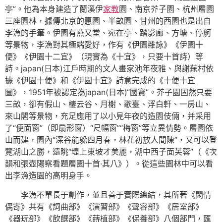
亭”。他為本身建造了蘭溪伊
家教
園、南京芥子園、杭州層園
三座園林，據傳北京的惠園、半畝園、甘州的西園也是出自
李漁的手筆。伊園有燕又堂、宛在亭、踏影廊、方塘、停舸
等景物，李漁對其極端愛好，作有《伊園雜詠》《伊園十
便》《伊園十二宜》（現實為《十宜》，只要十首詩）等
詩。japan(日本)江戶時期的文人畫家池年夜雅、與謝蕪村依
據《伊園十便》和《伊園十宜》詩意完成的《十便十宜
圖》，1951年被認定為japan(日本)“國寶”。芥子園固然只要
三畝，卻有假山、棲云谷、月榭、歌臺、浮白軒、一房山、
來山閣等景物，充足應用了以小見年夜的造園伎倆，并采用
了“便面窗”（即扇形窗）“尺幅窗”“梅窗”等立異情勢。層園依
山而建，園內“深谷能躲四月春，林花初放人間陳”，又可以登
覽湖山之勝，遠眺“堤上東坡才美麗，湖中西子面芙蓉”（《次
韻和張壺陽察看題層園十首·其八》）。從這些園林中可以看
出李漁造園的高明身手。
李漁不單長于創作，並且善于實際總結，其所著《閑情
偶寄》共有《詞曲部》《演習部》《聲容部》《居室部》
《器玩部》《飲饌部》《蒔植部》《保養部》八個部門，匯