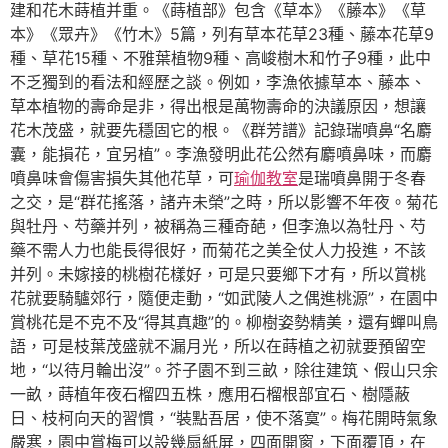
建和花木蒔植并重。《蒔植部》包含《草本》《藤本》《草
本》《眾卉》《竹木》5篇，列有草本花草23種、藤本花草9
種、草花15種、不雅葉植物9種、高峻樹木和竹子9種，此中
不乏獨到的看法和經歷之談。例如，李漁依據草本、藤本、
草本植物的壽命是非，得出根是萬物壽命的決議原因，想讓
花木茂盛，就要先穩固它的根。《群芳譜》記錄瑞噴鼻“名麝
囊，能損花，宜另植”。李漁發明此花公然有麝噴鼻味，而麝
噴鼻味會傷害損失其他花草，可
瑜伽教室
是瑞噴鼻開于冬春
之交，是“群花搖落，諸卉未榮”之時，所以影響不年夜。菊花
與牡丹、芍藥并列，被稱為三種奇葩，但李漁以為牡丹、芍
藥不需人力也能長得很好，而菊花之美全仗人力投進，不該
并列。未嫁接的桃樹花樣好，可是只要鄉下才有，所以賞桃
花就要騎驢郊行，隨便走動，“如武陵人之偶進桃源”，在園中
賞桃花是不克不及“得其真趣”的。柳樹姿勢精美，還有蟬叫鳥
語，可是枝葉茂盛就不漏月光，所以在蒔植之初就要預留空
地，“以待月輪出沒”。芥子園不到三畝，除往建筑、假山只余
一畝，蒔植年夜石榴四五株，應用石榴根部宜石、樹隱蔽
日、枝柯向天的習慣，“裝點吾居，使不落寞”。梅花開時氣象
嚴寒，園中賞梅可以設幾扇紙屏，四面開窗，下面覆頂，在