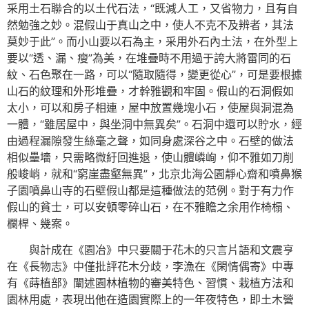
采用土石聯合的以土代石法，“既減人工，又省物力，且有自
然勉強之妙。混假山于真山之中，使人不克不及辨者，其法
莫妙于此”。而小山要以石為主，采用外石內土法，在外型上
要以“透、漏、瘦”為美，在堆疊時不用過于誇大將雷同的石
紋、石色聚在一路，可以“隨取隨得，變更從心”，可是要根據
山石的紋理和外形堆疊，才幹雅觀和牢固。假山的石洞假如
太小，可以和房子相連，屋中放置幾塊小石，使屋與洞混為
一體，“雖居屋中，與坐洞中無異矣”。石洞中還可以貯水，經
由過程漏隙發生絲毫之聲，如同身處深谷之中。石壁的做法
相似壘墻，只需略微紆回進退，使山體嶙峋，仰不雅如刀削
般峻峭，就和“窮崖盡壑無異”，北京北海公園靜心齋和噴鼻猴
子園噴鼻山寺的石壁假山都是這種做法的范例。對于有力作
假山的貧士，可以安頓零碎山石，在不雅瞻之余用作椅榻、
欄桿、幾案。
與計成在《園冶》中只要關于花木的只言片語和文震亨
在《長物志》中僅批評花木分歧，李漁在《閑情偶寄》中專
有《蒔植部》闡述園林植物的審美特色、習慣、栽植方法和
園林用處，表現出他在造園實際上的一年夜特色，即土木營