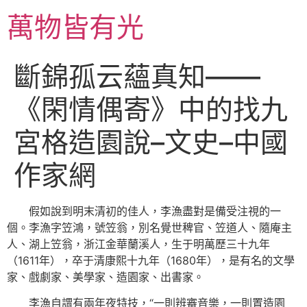
跳
萬物皆有光
至
主
要
斷錦孤云蘊真知——
內
容
《閑情偶寄》中的找九
宮格造園說–文史–中國
作家網
假如說到明末清初的佳人，李漁盡對是備受注視的一
個。李漁字笠鴻，號笠翁，別名覺世稗官、笠道人、隨庵主
人、湖上笠翁，浙江金華蘭溪人，生于明萬歷三十九年
（1611年），卒于清康熙十九年（1680年），是有名的文學
家、戲劇家、美學家、造園家、出書家。
李漁自謂有兩年夜特技，“一則辨審音樂，一則置造園