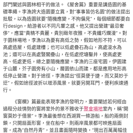
部門闡述與園林相干的做法。《屋舍篇》重要是講造園的基
礎準繩。李漁誇大造園要立異，對“事事皆仿名園”的做法提出
批駁，以為造園就要“隨機應變，不拘偏見”，每個細節都要自
行design，給游者以不同凡響之感。他又提出營建“最忌奢
侈”，應當“貴精不貴麗，貴別緻年夜雅，不貴纖巧爛漫”。對
于園林場地，李漁以為要有高低之勢，假如地形不符，可以
高處造屋，低處建樓；也可以低處疊石為山，高處浚水為
池；還可以在高處豎閣疊山，在低處挖塘鑿井，使高處更
高、低處更低，總之要隨機應變。李漁的三座宅園，伊園建
于山麓，芥子園旁有小山，層園依山而建，都是應用地形高
低停止營建。對于途徑，李漁提出“徑莫便于捷，而又莫妙于
迂”，假如途徑波折以增添風景，就要另開耳門，便利疾速通
行。
《窗欄》篇最能表現李漁的發明力，重要闡述若何經由
過程分歧情勢的窗將室外的景不雅收于
聚會場地
室內，稱“開
窗莫妙于借景”。李漁最後想在西湖買一條游船，船的兩側封
鎖，只開扇面形窗，坐在船中，則兩岸風景都可映進扇面
窗，成為“自然丹青”，並且畫面隨時變換，“現出百萬萬幅佳