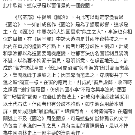
此中欣賞。這似乎是以窗借景的一個變體。
《居室部》中提到《園冶》，由此可以斷定李漁看過
《園冶》。一如計成寫作《園冶》是為了擴展影響，追求雇
主，在《園冶》中屢次誇大造園需求“能主之人”，李漁也有相
似的目標，在《居室部》中誇大造園是其兩年夜特技之一。
此內在重要的造園不雅點上，兩者也有分歧性。例如，計成
和李漁都以為造園要隨機應變，也都否決仿名園舊制且涓滴
不變，以為要不拘泥于偏見，發明新意。在處置地形上，計
成的“高方欲就亭臺，低凹可開沼澤”與李漁的“因其高而愈高
之，豎閣磊峰于峻坡之上；因其卑而愈卑之，穿塘鑿井于下
濕之區”簡直一樣。在窗的應用上，計成的“窗戶虛鄰，收四時
之爛漫”“剎宇隱環窗，仿佛片圖小李”不雅念與李漁的“便面
窗”“尺幅窗”類似。在疊山的做法上，計成和李漁都建議采用
以土代石法。但兩者也有分歧不雅點，如李漁喜用藤本編
屏，而計成則說“最厭編屏”。總體而言，《閑情偶寄》在造園
闡述上不及《園冶》周全體系，可是這些如斷錦孤云的文字
仍包含了李漁的一孔之見，具有高度的實際價值，是以不掉
為中國園林史上一部主要的造園著作。