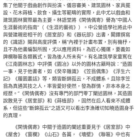
集了他關于戲曲創作與扮演、儀容審美、建筑園林、家具擺
設、花木蒔植、飲食、攝生等範疇的實際，此中尤以戲曲和
建筑園林實際最為主要。林語堂將《閑情偶寄》譽為“中國人
生涯藝術的指南”（《生涯的藝術》）。中公營造學社將此中
與營建親密相干的《居室部》和《器玩部》出書，闞鐸撰寫
的《識語》賜與高度評價，稱“內裡于計畫布置，別有機杼，
且不為他書編製所囿，尤以應用資料，為匠心獨運，要義如
牌欄聯匾各類舊式，皆為後人所未有”。有名建筑學家童寯在
《江南園林志》中評價《園冶》以外的園林古籍時說：“造園
一事，見于他書者，如《癸辛雜識》《笠翁偶集》《浮生六
記》《履園叢話》等，類皆斷錦孤云，不成體系。且除李笠
翁為真通其技之人，率皆愛好使然，發為群情，非本本身之
經歷。”《閑情偶寄》沒有專門的部門零丁闡述園林，其造園
說散見于《居室部》和《蒔植部》，固然在后人看來不成體
系，但這些“斷錦孤云”之語又可以看出李漁確切知曉造園身手
的真理。
《閑情偶寄》中關于造園的闡述重要見于《居室部》中
《屋舍》《窗欄》《山石》各篇，《墻壁》《聯匾》中也有