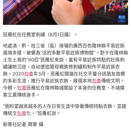
班雁虹在任務室刺繡（8月1日攝）。
地處滇、黔、桂三省（區）接壤的廣西百色隆林縣平易近族
風情多樣，被譽為“活的多數平易近族博物館”。對于在隆林縣
土生土長的“90后”班雁虹來說，富有平易近族特點的壯族刺
繡讓她沉迷，自幼便追隨母親進修刺繡和制作平易近族衣
飾。2020
包養
年3月，班雁虹開端在社交平臺分送朋友故鄉
的多彩生涯、推行平易近族衣飾、展現本地
包養
傳統文明。
今朝，
包養
班雁虹在隆林縣城開設了本身的任務室，不竭摸
索立異傳統身手。
“我盼望越來越多的人在日常生涯中穿著傳統特點衣飾，宣揚
傳統文
包養
化。”班雁虹說。
新華社記者 周華 攝