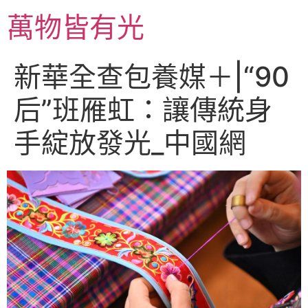
跳
萬物皆有光
至
主
要
新華全查包養媒＋|“90
內
容
后”班雁虹：讓傳統身
手綻放發光_中國網