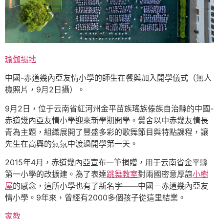
瑜伽場地
中國-赤道幾內亞友情小學的師生在餐與加入開學儀式（無人
機照片，9月2日攝）。
9月2日，位于云南省紅河州金平苗族瑤族傣族自治縣的中國-
赤道幾內亞友情小學迎來新學期開學。黌舍以中赤幾友情長
青為主題，組織展開了豐盛多彩的歌舞節目與特點課程，讓
先生在高興的氣氛中渡過開學第一天。
2015年4月，赤道幾內亞宣布一筆捐贈，用于云南省金平縣
第一小學的改擴建。為了表達
跳舞教室
對兩國密意厚誼
小樹
屋
的感念，這所小學也有了新名字——中國－赤道幾內亞友
情小學。9年來，曾經有2000多個孩子從這里結業。
家教