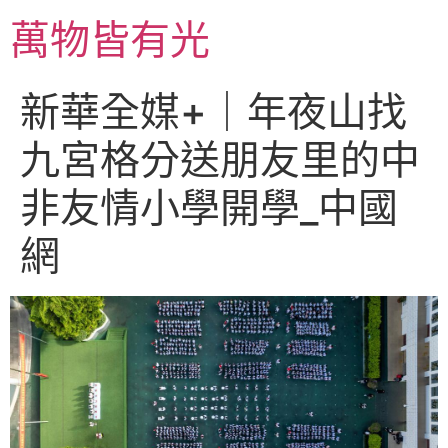
跳
萬物皆有光
至
主
要
新華全媒+｜年夜山找
內
容
九宮格分送朋友里的中
非友情小學開學_中國
網