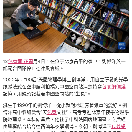
12
包養網 花圃
月4日，在位于北京昌平的家中，劉博洋與一
起配合團隊停止德律風會議。
2022年，“90后”天體物理學博士劉博洋，用自立研發的光學
跟蹤法式在空中勝利拍攝到中國空間站清楚特寫
包養網價錢
記憶，用鏡頭記載著中國空間站的“生長”。
誕生于1990年的劉博洋，從小就對地理有著濃重的愛好。劉
博洋高中參加黌舍“天
包養
文社”，高考考進北京年夜學物理學
院地理系。本科結業后，他往了中科院國度地理臺，之后經
由過程結合培育往西澳年夜學讀博。今朝，劉博洋正
包養網