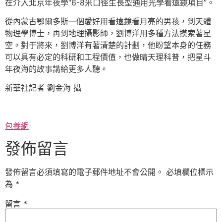
在介入北京年夜學“6-8米口徑生長型通用光學看遠鏡項目”。
從內蒙古鄂爾多斯一個愛好用看遠鏡看月亮的男孩，到天體
物理學博士，再到地理攝影師，劉博洋用多種方法摸索著星
空。對于將來，劉博洋有著清楚的計劃，他盼望本身的任務
可以具有必定的科研和工程價值，也做晴天理科普，把星斗
年夜海的故事講給更多人聽。
新華社記者 劉金海 攝
包養網
發佈留言
發佈留言必須填寫的電子郵件地址不會公開。
必填欄位標示
為
*
留言
*