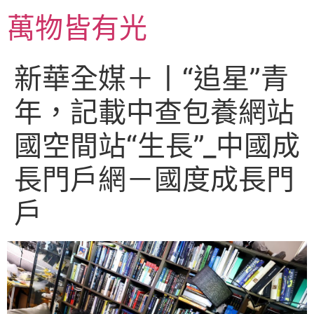
跳
萬物皆有光
至
主
要
新華全媒＋丨“追星”青
內
容
年，記載中查包養網站
國空間站“生長”_中國成
長門戶網－國度成長門
戶