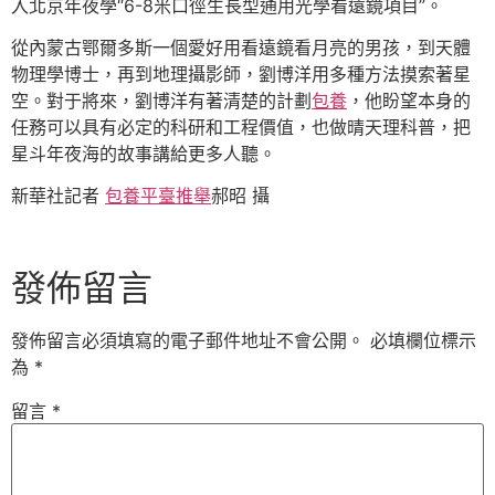
入北京年夜學“6-8米口徑生長型通用光學看遠鏡項目”。
從內蒙古鄂爾多斯一個愛好用看遠鏡看月亮的男孩，到天體
物理學博士，再到地理攝影師，劉博洋用多種方法摸索著星
空。對于將來，劉博洋有著清楚的計劃
包養
，他盼望本身的
任務可以具有必定的科研和工程價值，也做晴天理科普，把
星斗年夜海的故事講給更多人聽。
新華社記者
包養平臺推舉
郝昭 攝
發佈留言
發佈留言必須填寫的電子郵件地址不會公開。
必填欄位標示
為
*
留言
*