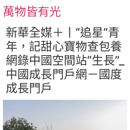
跳
萬物皆有光
至
主
要
新華全媒＋丨“追星”青
內
容
年，記甜心寶物查包養
網錄中國空間站“生長”_
中國成長門戶網－國度
成長門戶