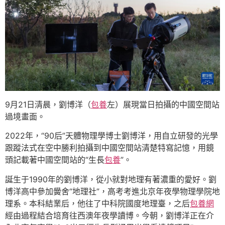
9月21日清晨，劉博洋（
包養
左）展現當日拍攝的中國空間站
過境畫面。
2022年，“90后”天體物理學博士劉博洋，用自立研發的光學
跟蹤法式在空中勝利拍攝到中國空間站清楚特寫記憶，用鏡
頭記載著中國空間站的“生長
包養
”。
誕生于1990年的劉博洋，從小就對地理有著濃重的愛好。劉
博洋高中參加黌舍“地理社”，高考考進北京年夜學物理學院地
理系。本科結業后，他往了中科院國度地理臺，之后
包養網
經由過程結合培育往西澳年夜學讀博。今朝，劉博洋正在介