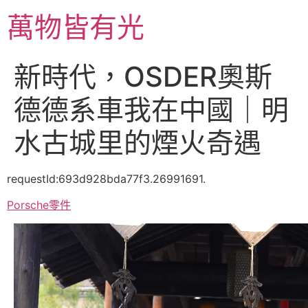
跳
萬物皆有光
至
主
要
新時代，OSDER奧斯
內
容
德德系車我在中國｜明
水古城里的煙火奇遇
requestId:693d928bda77f3.26991691.
Porsche零件