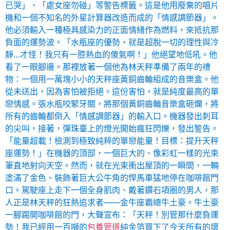
已哭」、「處女座勿碰」等警告標籤。這是他用廢棄的唱片
機和一個不知名的外星計算器改造而成的「情感調節器」。
他必須輸入一種極具感染力的正面情緒作為燃料，來抵抗那
負面的運勢波。「水瓶座的優勢，就是超脫一切的理性與冷
靜…才怪！我只有一腔熱血的傻氣啊！」他絕望地低吼。他
看了一眼腳邊。那裡放著一個他為林天秤準備了兩年的禮
物：一個用一萬塊小小的天秤座黃銅齒輪組成的音樂盒。他
從未送出，因為害怕被拒絕。這份害怕，就是純度最高的單
戀情感。張水瓶咬緊牙關，將那個黃銅齒輪音樂盒砸爛，將
所有的齒輪都倒入「情感調節器」的輸入口。機器發出刺耳
的尖叫，接著，彈珠臺上的燈光開始瘋狂閃爍，發出警告。
「能量超載！檢測到極致純粹的單戀能量！目標：提升天秤
座運勢！」在機器的頂部，一個巨大的、像彩虹一樣的光束
筆直地射向天空。然而，就在光束衝出屋頂的一瞬間，一輛
塗滿了金色、裝飾著巨大公牛角的悍馬車猛地停在咖啡館門
口。駕駛座上走下一個全身肌肉、戴著鑽石項圈的男人，那
人正是林天秤的狂熱追求者——金牛座霸總牛土豪。牛土豪
一腳踢開咖啡館的門，大聲宣布：「天秤！別管那什麼負運
勢！我已經用一百噸的
包養管道
純金箔買下了今天所有的壞