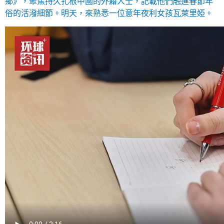
鄉》，聚焦持久扎根中國的外籍人士，記載他們融進春節年
俗的活潑細節。明天，來熟悉一位意年夜利女孩瓦萊里婭。