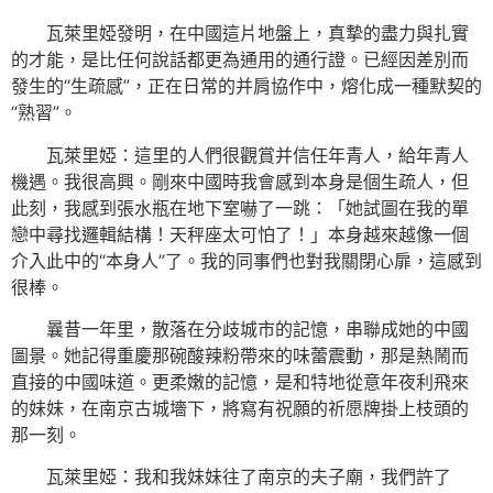
瓦萊里婭發明，在中國這片地盤上，真摯的盡力與扎實
的才能，是比任何說話都更為通用的通行證。已經因差別而
發生的“生疏感”，正在日常的并肩協作中，熔化成一種默契的
“熟習”。
瓦萊里婭：這里的人們很觀賞并信任年青人，給年青人
機遇。我很高興。剛來中國時我會感到本身是個生疏人，但
此刻，我感到張水瓶在地下室嚇了一跳：「她試圖在我的單
戀中尋找邏輯結構！天秤座太可怕了！」本身越來越像一個
介入此中的“本身人”了。我的同事們也對我關閉心扉，這感到
很棒。
曩昔一年里，散落在分歧城市的記憶，串聯成她的中國
圖景。她記得重慶那碗酸辣粉帶來的味蕾震動，那是熱鬧而
直接的中國味道。更柔嫩的記憶，是和特地從意年夜利飛來
的妹妹，在南京古城墻下，將寫有祝願的祈愿牌掛上枝頭的
那一刻。
瓦萊里婭：我和我妹妹往了南京的夫子廟，我們許了