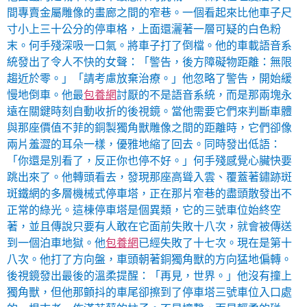
間專賣金屬雕像的畫廊之間的窄巷。一個看起來比他車子尺
寸小上三十公分的停車格，上面還灑著一層可疑的白色粉
末。何手殘深吸一口氣。將車子打了倒檔。他的車載語音系
統發出了令人不快的女聲：「警告，後方障礙物距離：無限
趨近於零。」「請考慮放棄治療。」他忽略了警告，開始緩
慢地倒車。他最
包養網
討厭的不是語音系統，而是那兩塊永
遠在關鍵時刻自動收折的後視鏡。當他需要它們來判斷車體
與那座價值不菲的銅製獨角獸雕像之間的距離時，它們卻像
兩片羞澀的耳朵一樣，優雅地縮了回去。同時發出低語：
「你還是別看了，反正你也停不好。」何手殘感覺心臟快要
跳出來了。他轉頭看去，發現那座高聳入雲、覆蓋著鏽跡斑
斑鐵網的多層機械式停車塔，正在那片窄巷的盡頭散發出不
正常的綠光。這棟停車塔是個異類，它的三號車位始終空
著，並且傳說只要有人敢在它面前失敗十八次，就會被傳送
到一個泊車地獄。他
包養網
已經失敗了十七次。現在是第十
八次。他打了方向盤，車頭朝著銅獨角獸的方向猛地偏轉。
後視鏡發出最後的溫柔提醒：「再見，世界。」他沒有撞上
獨角獸，但他那顫抖的車尾卻擦到了停車塔三號車位入口處