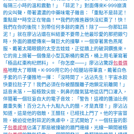
每隔三小時的溫和震動！」「蒜泥？」對面傳來K-999崩潰
的尖叫聲，帶著濃濃的中藥味電子雜音：「重點不是蒜泥！
重點是**時空正在彎曲！**我們的推進器快沒紅棗了！快！
我們在你的後院！別帶任何多餘的東西！除了——你那缸蒜
泥！」就在廖沾沾還在糾結要不要帶上他最珍愛的那把銀勺
時，外面的牆壁傳來一聲巨大的撞擊。一個穿著黑色燕尾
服、戴著太陽眼鏡的太空吉娃娃，正從牆上的破洞鑽進來。
它的背上揹著一個像是小型瓦斯桶的東西，桶上用毛筆寫著
「極品紅棗枸杞燃料」。「你怎麼——」廖沾沾驚訝
包養價
格
地瞪大了眼睛。K-999用它的小短腿站得筆直，戴著白色
手套的爪子優雅地一揮：「沒時間了，沾沾先生！宇宙水餃
快要拉肚子了！我們必須在你被醋酸離子炮鎖定前離開！」
話音未落，一股極致尖銳、刺鼻的酸氣猛地從店門口灌入，
伴隨著一個狂妄自大的電子音效：「警告！這裡的醬油比例
嚴重失衡！百分之九十九點九九的醋，才是真理！」廖沾沾
知道，這是他的宿敵，王醋狂，已經找上門了。他的宇宙冒
險，被迫從他對蒜泥的焦慮中，正式開始了。一個狂妄的影
子
包養感情
佔滿了那扇被撞破的牆門邊緣，光線一瞬間被極