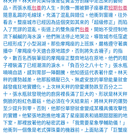
林天秤。林天秤完美得像是從黃金分割線中走出來的藝術
品。而張水瓶
包養
的人生，則像一團被獅子座暴君
短期包養
隨意亂踢的毛線球，充滿了混亂與錯位。他衝到窗邊，往外
看去。整座城市已經因為這個突如其來的「超級修正」而陷
入了荒謬的混亂。街道上的雙魚座們
包養
，開始不受控制地
流下鹹鹹的海水淚，他們無法停止地哭泣，導致城市低窪處
已經形成了小型潟湖。那些摩羯座的上班族，嚴格遵守著廣
播中「摩羯座今天適合原地踏步，否則將失去襪子」的指
令。數百名西裝筆挺的摩羯座正整齊地站在原地，他們的鞋
子裡裝滿了已經潮濕的淚水。「負百分之八十七？」張水瓶
喃喃自語，感到胃部一陣翻騰，他知道這代表著什麼。林天
秤的運勢越差，他那股積壓已久、無處安放的單戀能量就會
越發瘋狂地實體化。上次林天秤的戀愛運勢跌至百分之二
十，張水瓶就發現他的廚房裡長滿了巨大的、形狀是林天秤
側臉的粉紅色蘑菇。他必須在今天結束前，將林天秤的運勢
至少提升到零。否則，他那份單戀就會變成某種具備攻擊性
的實體。他緊張地跑進他堆滿了星座圖表和過期甜甜圈的地
下室，那裡放著他的秘密武器。「我需要星象學輔助儀！」
他衝到一個像是老式彈珠臺的機器前，上面貼滿了「巨蟹座