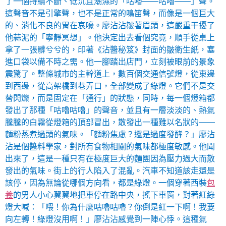
了一個持續不斷、低沉且潮濕的「咕嚕——咕嚕——」聲。
這聲音不是引擎聲，也不是正常的鳴笛聲，而像是一個巨大
的、消化不良的胃在哀嚎。廖沾沾皺著眉頭，這嚴重干擾了
他蒜泥的「寧靜冥想」。他決定出去看個究竟，順手從桌上
拿了一張髒兮兮的，印著《沾醬秘笈》封面的皺衛生紙，塞
進口袋以備不時之需。他一腳踏出店門，立刻被眼前的景象
震驚了。整條城市的主幹道上，數百個交通信號燈，從東邊
到西邊，從高架橋到巷弄口，全部變成了綠燈。它們不是交
替閃爍，而是固定在「通行」的狀態，同時，每一個燈箱都
發出了那種「咕嚕咕嚕」的聲音，並且有一層淡淡的、熱氣
騰騰的白霧從燈箱的頂部冒出，散發出一種難以名狀的——
麵粉蒸煮過頭的氣味。「麵粉焦慮？還是過度發酵？」廖沾
沾是個醬料學家，對所有食物相關的氣味都極度敏感。他聞
出來了，這是一種只有在極度巨大的麵團因為壓力過大而散
發出的氣味。街上的行人陷入了混亂。汽車不知道該走還是
該停，因為無論從哪個方向看，都是綠燈。一個穿著西裝
包
養
的男人小心翼翼地把車停在路中央，搖下車窗，對著紅綠
燈大喊：「喂！你為什麼咕嚕咕嚕？你倒是紅一下啊！我要
向左轉！綠燈沒用啊！」廖沾沾感覺到一陣心悸。這種氣