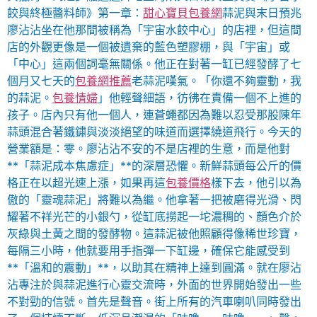
餃與終極醬料師》第一章：
甜心寶貝包養網
蒜泥與末日預兆
廖沾沾坐在他那間被稱為「宇宙水餃中心」的店裡，但這間
店的外觀更像是一個被遺棄的藍色塑膠棚，與「宇宙」或
「中心」這兩個詞毫無關係。他正在對著一缸已經發酵了七
個月又七天的
包養網推薦
老蒜泥嘆氣。「你還不夠靈動，我
的蒜泥。
包養情婦
」他輕聲細語，彷彿在責備一個不上進的
孩子。店內只有他一個人，連蒼蠅都因為難以忍受那股陳年
蒜頭混合著鐵鏽與淡淡絕望的味道而選擇繞道飛行。今天的
營業額是：零。廖沾沾不安的不是店裡的生意，而是他對
**「蒜泥成本焦慮症」**的深層恐懼。新鮮蒜頭每公斤的價
格正在以超光速上漲，如果再這
包養價格
樣下去，他引以為
傲的「靈魂蒜泥」將難以為繼。他拿著一把被磨得光滑、閃
耀著不祥光芒的小銀勺，從缸底撈起一坨濃稠的、顏色介於
灰綠與土黃之間的發酵物。這蒜泥被他照顧得像稀世珍寶，
每隔三小時，他就要用手指彈一下缸邊，確保它能感受到
**「溫和的震動」**，以助其在精神上達到圓滿。就在廖沾
沾專注於與蒜泥進行心靈交流時，外面的世界開始發出一些
不對勁的信號。首先是聲音。街上所有的汽車喇叭同時發出