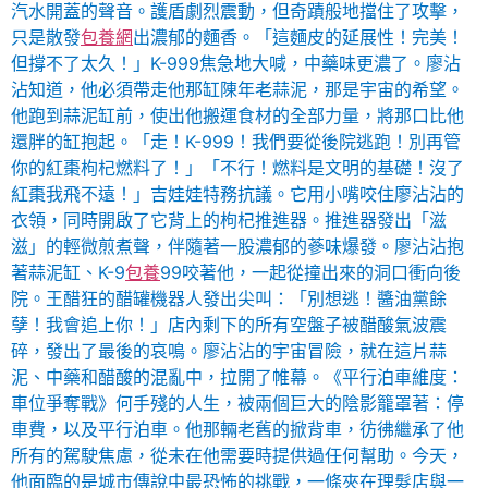
汽水開蓋的聲音。護盾劇烈震動，但奇蹟般地擋住了攻擊，
只是散發
包養網
出濃郁的麵香。「這麵皮的延展性！完美！
但撐不了太久！」K-999焦急地大喊，中藥味更濃了。廖沾
沾知道，他必須帶走他那缸陳年老蒜泥，那是宇宙的希望。
他跑到蒜泥缸前，使出他搬運食材的全部力量，將那口比他
還胖的缸抱起。「走！K-999！我們要從後院逃跑！別再管
你的紅棗枸杞燃料了！」「不行！燃料是文明的基礎！沒了
紅棗我飛不遠！」吉娃娃特務抗議。它用小嘴咬住廖沾沾的
衣領，同時開啟了它背上的枸杞推進器。推進器發出「滋
滋」的輕微煎煮聲，伴隨著一股濃郁的蔘味爆發。廖沾沾抱
著蒜泥缸、K-9
包養
99咬著他，一起從撞出來的洞口衝向後
院。王醋狂的醋罐機器人發出尖叫：「別想逃！醬油黨餘
孽！我會追上你！」店內剩下的所有空盤子被醋酸氣波震
碎，發出了最後的哀鳴。廖沾沾的宇宙冒險，就在這片蒜
泥、中藥和醋酸的混亂中，拉開了帷幕。《平行泊車維度：
車位爭奪戰》何手殘的人生，被兩個巨大的陰影籠罩著：停
車費，以及平行泊車。他那輛老舊的掀背車，彷彿繼承了他
所有的駕駛焦慮，從未在他需要時提供過任何幫助。今天，
他面臨的是城市傳說中最恐怖的挑戰，一條夾在理髮店與一