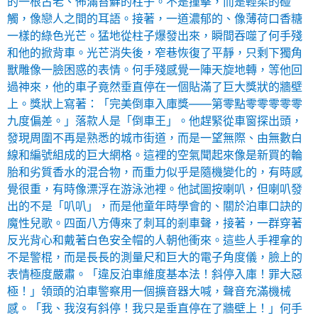
的一根古老、佈滿苔蘚的柱子。不是撞擊，而是輕柔的碰
觸，像戀人之間的耳語。接著，一道濃郁的、像薄荷口香糖
一樣的綠色光芒。猛地從柱子爆發出來，瞬間吞噬了何手殘
和他的掀背車。光芒消失後，窄巷恢復了平靜，只剩下獨角
獸雕像一臉困惑的表情。何手殘感覺一陣天旋地轉，等他回
過神來，他的車子竟然垂直停在一個貼滿了巨大獎狀的牆壁
上。獎狀上寫著：「完美倒車入庫獎——第零點零零零零零
九度偏差。」落款人是「倒車王」。他趕緊從車窗探出頭，
發現周圍不再是熟悉的城市街道，而是一望無際、由無數白
線和編號組成的巨大網格。這裡的空氣聞起來像是新買的輪
胎和劣質香水的混合物，而重力似乎是隨機變化的，有時感
覺很重，有時像漂浮在游泳池裡。他試圖按喇叭，但喇叭發
出的不是「叭叭」，而是他童年時學會的、關於泊車口訣的
魔性兒歌。四面八方傳來了刺耳的剎車聲，接著，一群穿著
反光背心和戴著白色安全帽的人朝他衝來。這些人手裡拿的
不是警棍，而是長長的測量尺和巨大的電子角度儀，臉上的
表情極度嚴肅。「違反泊車維度基本法！斜停入庫！罪大惡
極！」領頭的泊車警察用一個擴音器大喊，聲音充滿機械
感。「我、我沒有斜停！我只是垂直停在了牆壁上！」何手