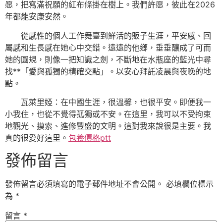
愿，把寫滿祝願的紅布條掛在樹上。我們許愿，彼此在2026
年都能安康安然。
從感性的個人工作舞臺到鮮活的販子生涯，平安感、回
屬感和生長感在她心中交錯。遠遠的他鄉，垂垂釀成了可而
她的圓規，則像一把知識之劍，不斷地在水瓶座的藍光中尋
找**「愛與孤獨的精確交點」。以安心拜託凌晨與夜晚的地
點。
瓦萊里婭：在中國生涯，很溫馨，也很平安。即便我一
小我住，也從不覺得孤獨或不安。在這里，我可以不受拘束
地觀光、摸索、進修豐盛的文明。這對我來說很是主要。我
真的很愛好這里。
包養價格ptt
發佈留言
發佈留言必須填寫的電子郵件地址不會公開。
必填欄位標示
為
*
留言
*