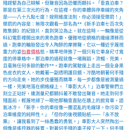
殘趕緊為自己辯解，但聲音因為恐懼而顫抖。「垂直泊車？
那是在第三次元的行為，在這裡，你的車體與停車線的夾角
是——八十九點七度！按照維度法則，你必須接受懲罰！」
懲罰的內容是：無限次觀看一部名為**《新手泊車七百次失
敗集錦》的紀錄片，直到哭泣為止。就在這時，一輛像是從
科幻電影裡開出來的黑色跑車，優雅地從網格的邊緣漂移而
過。跑車的輪胎發出令人陶醉的摩擦聲，它以一種近乎蔑視
重力的姿
包養價格
態，精準地停進了一個只有它車身尺寸寬
度的停車格中。那泊車的過程就像一場舞蹈，流暢、完美，
且毫無任何多餘的動作**。跑車的駕駛座上走出一個全身黑
色皮衣的女人，她戴著一副透明護目鏡，冷酷地朝著何手殘
的方向走來。她的步伐優雅而精準，每一步都像是被測量過
一樣，完美地落在網格線上。「車影大人！」泊車警察們立
刻立正站好，連測量尺都顫抖著不敢發出聲音。她走到何手
殘面前，輕蔑地掃了一眼他那輛垂直貼在牆上的掀背車，語
氣冰冷。「新手，你的車技像一團混亂的毛線球。你污染了
泊車維度的純粹性。」「但你的後視鏡貼紙——『永不放
棄』，讓我看到了一絲愚蠢的勇氣。」車影大人突然掏出一
個像是遙控器的裝置，對著何手殘的車子按了一下。何手殘