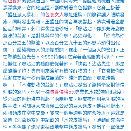
端
包養網
的酸氣扭曲。一個閃閃發光、像醋罐的機器人緩緩
漂浮進來，它的底座還不斷噴射著白色醋霧。它身上掛著
「醋狂派大勝利」的
包養女人
霓虹燈牌，閃爍得讓人眼睛發
疼，同時發出警報。王醋狂的聲音再次響起，這次帶著金屬
回音的嘲弄，刺耳得像是磨砂紙。「廖沾沾！你那充滿腐敗
氣味的蒜泥，是對醬料學的侮辱！必須淨化！」「你將為你
那百分之五的醬油，以及百分之九十五的邪惡蒜頭付出代
價！」醋罐機器人的頂端裂開，露出了一個巨大的管口，正
在聚積藍色光芒。K-999特務用它穿著燕尾服的小爪子，一
把抓住了廖沾沾的褲腳催促著他。「快點！沾沾先生！那是
醋酸離子炮！專門用來溶解有機發酵物的！」「它會把你的
蒜泥在零點一秒內變成無菌的、純淨的白醋！那是浩劫
啊！」「不准動我的蒜泥！」廖沾沾發出了醬料學家對待信
仰般的怒吼。他以一種
包養價格ptt
專業包水餃的極限速度，
從旁邊的麵粉堆中抓起了兩團麵皮。麵皮被他用氣功般的捏
製手法，瞬間擴大成直徑三公尺的巨大麵皮。他猛地擲出，
兩張麵皮在空中交疊，變成一個半透明的防禦護盾。這就是
家傳《沾醬秘笈》中記載的「水餃皮護盾」，薄韌而充滿彈
性。藍色離子炮光束猛烈地擊中麵皮護盾，發出了一聲像是