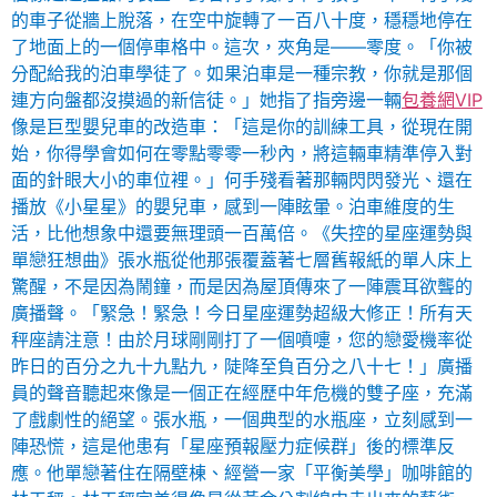
的車子從牆上脫落，在空中旋轉了一百八十度，穩穩地停在
了地面上的一個停車格中。這次，夾角是——零度。「你被
分配給我的泊車學徒了。如果泊車是一種宗教，你就是那個
連方向盤都沒摸過的新信徒。」她指了指旁邊一輛
包養網VIP
像是巨型嬰兒車的改造車：「這是你的訓練工具，從現在開
始，你得學會如何在零點零零一秒內，將這輛車精準停入對
面的針眼大小的車位裡。」何手殘看著那輛閃閃發光、還在
播放《小星星》的嬰兒車，感到一陣眩暈。泊車維度的生
活，比他想象中還要無理頭一百萬倍。《失控的星座運勢與
單戀狂想曲》張水瓶從他那張覆蓋著七層舊報紙的單人床上
驚醒，不是因為鬧鐘，而是因為屋頂傳來了一陣震耳欲聾的
廣播聲。「緊急！緊急！今日星座運勢超級大修正！所有天
秤座請注意！由於月球剛剛打了一個噴嚏，您的戀愛機率從
昨日的百分之九十九點九，陡降至負百分之八十七！」廣播
員的聲音聽起來像是一個正在經歷中年危機的雙子座，充滿
了戲劇性的絕望。張水瓶，一個典型的水瓶座，立刻感到一
陣恐慌，這是他患有「星座預報壓力症候群」後的標準反
應。他單戀著住在隔壁棟、經營一家「平衡美學」咖啡館的