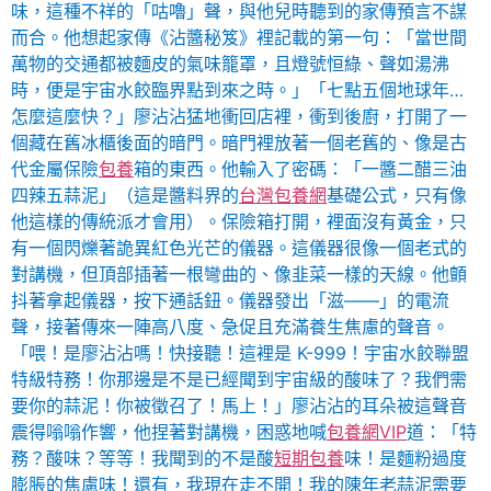
味，這種不祥的「咕嚕」聲，與他兒時聽到的家傳預言不謀
而合。他想起家傳《沾醬秘笈》裡記載的第一句：「當世間
萬物的交通都被麵皮的氣味籠罩，且燈號恒綠、聲如湯沸
時，便是宇宙水餃臨界點到來之時。」「七點五個地球年…
怎麼這麼快？」廖沾沾猛地衝回店裡，衝到後廚，打開了一
個藏在舊冰櫃後面的暗門。暗門裡放著一個老舊的、像是古
代金屬保險
包養
箱的東西。他輸入了密碼：「一醬二醋三油
四辣五蒜泥」（這是醬料界的
台灣包養網
基礎公式，只有像
他這樣的傳統派才會用）。保險箱打開，裡面沒有黃金，只
有一個閃爍著詭異紅色光芒的儀器。這儀器很像一個老式的
對講機，但頂部插著一根彎曲的、像韭菜一樣的天線。他顫
抖著拿起儀器，按下通話鈕。儀器發出「滋——」的電流
聲，接著傳來一陣高八度、急促且充滿養生焦慮的聲音。
「喂！是廖沾沾嗎！快接聽！這裡是 K-999！宇宙水餃聯盟
特級特務！你那邊是不是已經聞到宇宙級的酸味了？我們需
要你的蒜泥！你被徵召了！馬上！」廖沾沾的耳朵被這聲音
震得嗡嗡作響，他捏著對講機，困惑地喊
包養網VIP
道：「特
務？酸味？等等！我聞到的不是酸
短期包養
味！是麵粉過度
膨脹的焦慮味！還有，我現在走不開！我的陳年老蒜泥需要