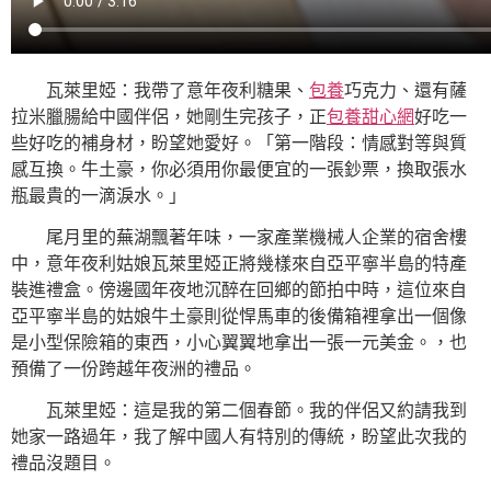
瓦萊里婭：我帶了意年夜利糖果、
包養
巧克力、還有薩
拉米臘腸給中國伴侶，她剛生完孩子，正
包養甜心網
好吃一
些好吃的補身材，盼望她愛好。「第一階段：情感對等與質
感互換。牛土豪，你必須用你最便宜的一張鈔票，換取張水
瓶最貴的一滴淚水。」
尾月里的蕪湖飄著年味，一家產業機械人企業的宿舍樓
中，意年夜利姑娘瓦萊里婭正將幾樣來自亞平寧半島的特產
裝進禮盒。傍邊國年夜地沉醉在回鄉的節拍中時，這位來自
亞平寧半島的姑娘牛土豪則從悍馬車的後備箱裡拿出一個像
是小型保險箱的東西，小心翼翼地拿出一張一元美金。，也
預備了一份跨越年夜洲的禮品。
瓦萊里婭：這是我的第二個春節。我的伴侶又約請我到
她家一路過年，我了解中國人有特別的傳統，盼望此次我的
禮品沒題目。