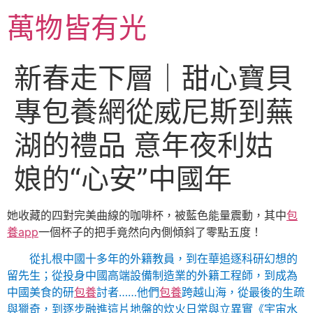
跳
萬物皆有光
至
主
要
新春走下層｜甜心寶貝
內
容
專包養網從威尼斯到蕪
湖的禮品 意年夜利姑
娘的“心安”中國年
她收藏的四對完美曲線的咖啡杯，被藍色能量震動，其中
包
養app
一個杯子的把手竟然向內側傾斜了零點五度！
從扎根中國十多年的外籍教員，到在華追逐科研幻想的
留先生；從投身中國高端設備制造業的外籍工程師，到成為
中國美食的研
包養
討者……他們
包養
跨越山海，從最後的生疏
與獵奇，到逐步融進這片地盤的炊火日常與立異實《宇宙水