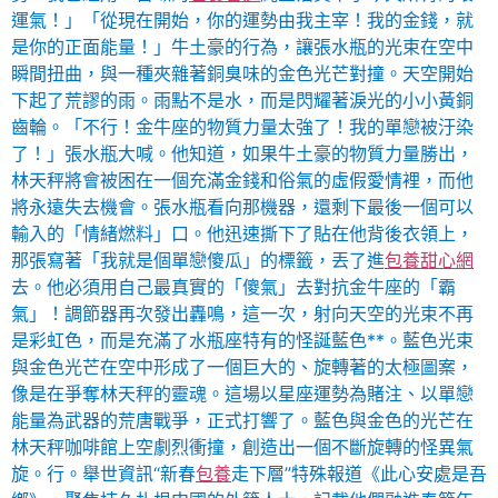
運氣！」「從現在開始，你的運勢由我主宰！我的金錢，就
是你的正面能量！」牛土豪的行為，讓張水瓶的光束在空中
瞬間扭曲，與一種夾雜著銅臭味的金色光芒對撞。天空開始
下起了荒謬的雨。雨點不是水，而是閃耀著淚光的小小黃銅
齒輪。「不行！金牛座的物質力量太強了！我的單戀被汙染
了！」張水瓶大喊。他知道，如果牛土豪的物質力量勝出，
林天秤將會被困在一個充滿金錢和俗氣的虛假愛情裡，而他
將永遠失去機會。張水瓶看向那機器，還剩下最後一個可以
輸入的「情緒燃料」口。他迅速撕下了貼在他背後衣領上，
那張寫著「我就是個單戀傻瓜」的標籤，丟了進
包養甜心網
去。他必須用自己最真實的「傻氣」去對抗金牛座的「霸
氣」！調節器再次發出轟鳴，這一次，射向天空的光束不再
是彩虹色，而是充滿了水瓶座特有的怪誕藍色**。藍色光束
與金色光芒在空中形成了一個巨大的、旋轉著的太極圖案，
像是在爭奪林天秤的靈魂。這場以星座運勢為賭注、以單戀
能量為武器的荒唐戰爭，正式打響了。藍色與金色的光芒在
林天秤咖啡館上空劇烈衝撞，創造出一個不斷旋轉的怪異氣
旋。行。舉世資訊“新春
包養
走下層”特殊報道《此心安處是吾