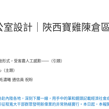
公室設計｜陜西寶雞陳倉
聯動形式，受害農人工感歎——（引題）
心（主題）
毛濃曦 通信員 祝盼
分赴內陸各地，深刻下層一線，用手中的筆和鏡頭記載經濟社會
征程寬大干部群眾發明新偉業的非常熱絡實行。本日起，本報開