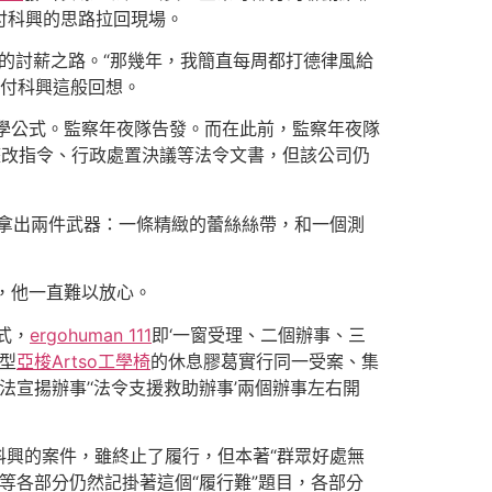
付科興的思路拉回現場。
的討薪之路。“那幾年，我簡直每周都打德律風給
”付科興這般回想。
數學公式。監察年夜隊告發。而在此前，監察年夜隊
整改指令、行政處置決議等法令文書，但該公司仍
面拿出兩件武器：一條精緻的蕾絲絲帶，和一個測
，他一直難以放心。
式，
ergohuman 111
即‘一窗受理、二個辦事、三
型
亞梭Artso工學椅
的休息膠葛實行同一受案、集
法宣揚辦事’‘法令支援救助辦事’兩個辦事左右開
興的案件，雖終止了履行，但本著“群眾好處無
會等各部分仍然記掛著這個“履行難”題目，各部分