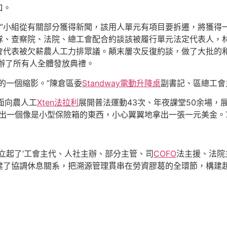
口。
”小組從有關部分獲得新聞，該用人單元有項目要拆遷，將獲得
隊、查察院、法院、總工會配合約談該被履行單元法定代表人，
會代表被欠薪農人工力排眾議。顛末屢次反復約談，做了大批的
辦了所有人全體發放典禮。
的一個縮影。”陳倉區委
Standway電動升降桌
副書記、區總工會
區面向農人工
Xten法拉利
展開普法運動43次、年夜課堂50余場，展
一個像是小型保險箱的東西，小心翼翼地拿出一張一元美金。734
立起了‘工會主代、人社主辦、部分主管、司
COFO
法主援、法院
建了協調休息關系，把溯源管理貫串在勞資膠葛的全環節，構建起