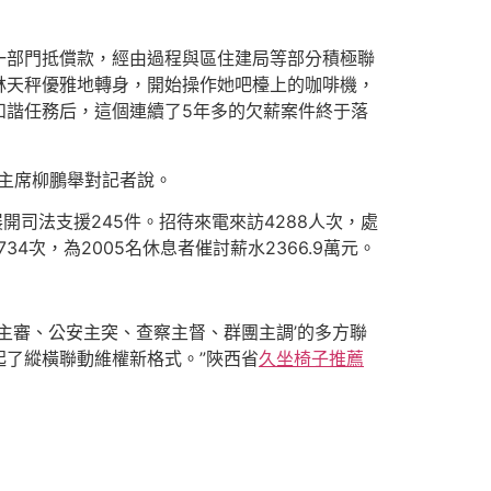
一部門抵償款，經由過程與區住建局等部分積極聯
林天秤優雅地轉身，開始操作她吧檯上的咖啡機，
和諧任務后，這個連續了5年多的欠薪案件終于落
主席柳鵬舉對記者說。
開司法支援245件。招待來電來訪4288人次，處
次，為2005名休息者催討薪水2366.9萬元。
主審、公安主突、查察主督、群團主調’的多方聯
了縱橫聯動維權新格式。”陜西省
久坐椅子推薦