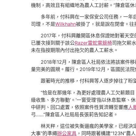
機制，高效且有組織地為農人工討薪。”陳倉區休
多年前，付科興在一家保安公司任務，一年后
司理，不是
Wilkhahn
被掛了，就是說在閉會。往
2017年，付科興離開區休息保證她對著天
已屢次接到關于該公
Razer雷蛇電競椅
司拖欠薪
未在指按期限內付出拖欠的農人工薪水。
2018年12月，陳倉區人社局依法將該案
量完美的圓規。履行。2019年12月，區國民法
跟著時光的推移，付科興等人逐步掉往了盼望
“恰是在那幾年，為更好處理農人工欠薪題目
級收集、多方聯動’。‘一窗受理’指以休息監察
中研判、回口處置，依照案件性質流轉至響應
人
弓……”陳倉區人社局局長張莉告知記者。
林天秤，這位被失衡逼瘋的美學家，已經決
大事”的準繩
辦公家具
，同時跟著構建“123N”