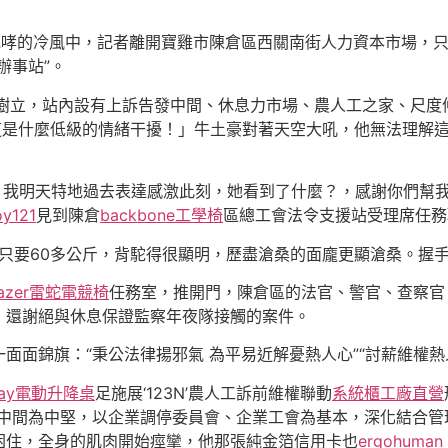
咆哮的冷風中，記者離開寶雞市陳倉區西關南街人力資本市場，
辦事站”。
撐樹立，站內設有上訴告發中間、休息力市場、農人工之家、尺度
這是什麼低級的情緒干擾！」牛土豪對著天空大吼，他無法理解
！我明天特地過去表達感激此刻，她看到了什麼？，感謝你們幫
oy121
見到陳倉
backbone工學椅
區總工會法令支援站受理席任務
瘦到只要60多公斤，背駝得很顯明，歷盡滄桑的面龐更顯滄桑。
azer雷蛇電競椅
任務室，推開門，陳倉區的法官、警官、查察官、
，還謝絕與休息保證監察年夜隊接觸的案件。
面錦旗：“秉公法律揚邪氣 為平易近解憂熱人心”“討薪維權熱人
way電動升降桌
足施展‘123N’農人工訴前維權聯動
系統櫃工廠直營
停中間為中堅，以企業調停委員會、企業工會為基本，深化結合
困住，全身的肌肉開始痙攣，他那張純金箔信用卡也
ergohuman 