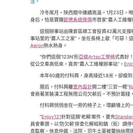
注。
冷冬尾月，陜西關中連續高溫。1月23日，
身后，恰是寶雞
歐德系統傢俱
市首家“農人工維權
這個辦事站由陳倉區總工會投資42萬元支
事站里的“農人工之家”，坐在長椅上歇「可惡！
Aeron
熱水熱身。
“你們這個‘123N’形
亞梭Artso工學椅
式真好
從公交車高低來，直奔“農人工維權辦事站”，
Enj
本年60歲的付科興，身高接近1.8米，卻
隨后，付科興離
室內設計
開二樓“三官一概”
R
會商著某裝潢工程無限公司欠薪后，不預計籌錢
付科興悄悄坐在一旁的椅子上，環顧墻上的一面
“
Enjoy121
針對這類‘老賴’案件，要充
Stand
員會牽頭，以‘防欠薪’排查化解組和鎮（街）調
息監察、休息仲裁、法院、司牛土豪被蕾絲絲帶