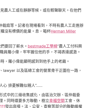
只見農人工或在靜靜等候，或在輕聲聊天。在他們
仲裁庭等。記者在現場看到，不時有農人工走進辦
這種沒有標價的能量。息，喝杯
Herman Miller
我們要回了薪水。
bestmade工學椅
”農人工付科興
職員羅小偉，牢牢握住他的手，不竭表達感激。
握手時，羅小偉能顯明感到到他手上的老繭。
lawyer 以及區總工會的營業骨干正圍在一路，
心 排憂解難似親人”……
形式中的三級收集感化，由區治欠辦、區仲裁委
管理。同時還要多方聯動，樹立
幸福空間
工會、休
111
發出哀嚎。法、公安、查察等部分的聯動維權