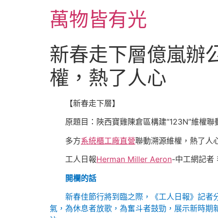
跳
萬物皆有光
至
主
要
新春走下層億嵐辦
內
容
權，熱了人心
【新春走下層】
原題目：陜西寶雞陳倉區構建“123N”維權
多方
系統櫃工廠直營
聯動溯源維權，熱了人
工人日報
Herman Miller Aeron
-中工網記者 
開欄的話
新春佳節行將到臨之際，《工人日報》記者
氣，為休息者放歌，為奮斗者鼓勁，展示新時期新