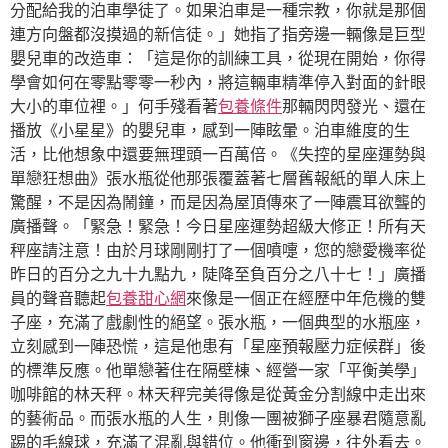
分配給我的泊車學徒了。如果泊車是一種宗教，你就是那個
連方向盤都沒摸過的新信徒。」她指了指旁邊一輛像是巨型
嬰兒車的改造車：「這是你的訓練工具，從現在開始，你得
學會如何在零點零零一秒內，將這輛車精準停入對面的針眼
大小的車位裡。」何手殘看著
包養條件
那輛閃閃發光、還在
播放《小星星》的嬰兒車，感到一陣眩暈。泊車維度的生
活，比他想象中還要無理頭一百萬倍。《失控的星座運勢與
單戀狂想曲》張水瓶從他那張覆蓋著七層舊報紙的單人床上
驚醒，不是因為鬧鐘，而是因為屋頂傳來了一陣震耳欲聾的
廣播聲。「緊急！緊急！今日星座運勢超級大修正！所有天
秤座請注意！由於月球剛剛打了一個噴嚏，您的戀愛機率從
昨日的百分之九十九點九，陡降至負百分之八十七！」廣播
員的聲音聽起
包養甜心網
來像是一個正在經歷中年危機的雙
子座，充滿了戲劇性的絕望。張水瓶，一個典型的水瓶座，
立刻感到一陣恐慌，這是他患有「星座預報壓力症候群」後
的標準反應。他單戀著住在隔壁棟、經營一家「平衡美學」
咖啡館的林天秤。林天秤完美得像是從黃金分割線中走出來
的藝術品。而張水瓶的人生，則像一團被獅子座暴君隨意亂
踢的毛線球，充滿了混亂與錯位。他衝到窗邊，往外看去。