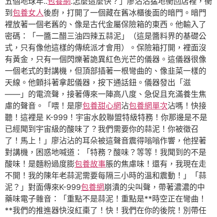
五個地球年..
包養網
.怎麼這麼快？」廖沾沾猛地衝回店裡，衝
到
包養女人
後廚，打開了一個藏在舊冰櫃後面的暗門。暗門
裡放著一個老舊的、像是古代金屬保險箱的東西。他輸入了
密碼：「一醬二醋三油四辣五蒜泥」（這是醬料界的基礎公
式，只有像他這樣的傳統派才會用）。保險箱打開，裡面沒
有黃金，只有一個閃爍著詭異紅色光芒的儀器。這儀器很像
一個老式的對講機，但頂部插著一根彎曲的、像韭菜一樣的
天線。他顫抖著拿起儀器，按下通話鈕。儀器發出「滋
——」的電流聲，接著傳來一陣高八度、急促且充滿養生焦
慮的聲音。「喂！是廖
包養甜心網
沾
包養網單次
沾嗎！快接
聽！這裡是 K-999！宇宙水餃聯盟特級特務！你那邊是不是
已經聞到宇宙級的酸味了？我們需要你的蒜泥！你被徵召
了！馬上！」廖沾沾的耳朵被這聲音震得嗡嗡作響，他捏著
對講機，困惑地喊道：「特務？酸味？等等！我聞到的不是
酸味！是麵粉過度膨
包養故事
脹的焦慮味！還有，我現在走
不開！我的陳年老蒜泥需要每隔三小時的溫和震動！」「蒜
泥？」對面傳來K-999
包養網
崩潰的尖叫聲，帶著濃濃的中
藥味電子雜音：「重點不是蒜泥！重點是**時空正在彎曲！
**我們的推進器快沒紅棗了！快！我們在你的後院！別帶任