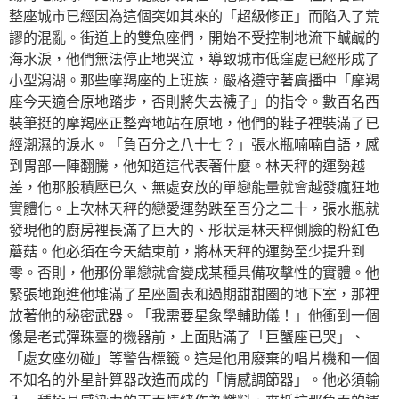
整座城市已經因為這個突如其來的「超級修正」而陷入了荒
謬的混亂。街道上的雙魚座們，開始不受控制地流下鹹鹹的
海水淚，他們無法停止地哭泣，導致城市低窪處已經形成了
小型潟湖。那些摩羯座的上班族，嚴格遵守著廣播中「摩羯
座今天適合原地踏步，否則將失去襪子」的指令。數百名西
裝筆挺的摩羯座正整齊地站在原地，他們的鞋子裡裝滿了已
經潮濕的淚水。「負百分之八十七？」張水瓶喃喃自語，感
到胃部一陣翻騰，他知道這代表著什麼。林天秤的運勢越
差，他那股積壓已久、無處安放的單戀能量就會越發瘋狂地
實體化。上次林天秤的戀愛運勢跌至百分之二十，張水瓶就
發現他的廚房裡長滿了巨大的、形狀是林天秤側臉的粉紅色
蘑菇。他必須在今天結束前，將林天秤的運勢至少提升到
零。否則，他那份單戀就會變成某種具備攻擊性的實體。他
緊張地跑進他堆滿了星座圖表和過期甜甜圈的地下室，那裡
放著他的秘密武器。「我需要星象學輔助儀！」他衝到一個
像是老式彈珠臺的機器前，上面貼滿了「巨蟹座已哭」、
「處女座勿碰」等警告標籤。這是他用廢棄的唱片機和一個
不知名的外星計算器改造而成的「情感調節器」。他必須輸