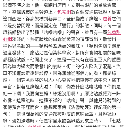
以備不時之需。他一腳踏出店門，立刻被眼前的景象震驚
了。整條城市的主幹道上，
包養網
數百個交通信號燈，從東
邊到西邊，從高架橋到巷弄口，全部變成了綠燈。
包養
它們
不是交替閃爍，而是固定在「通行」的狀態，同時，每一個
燈箱都發出了那種「咕嚕咕嚕」的聲音，並且有一層
包養甜
心網
淡淡的、熱氣騰騰的白霧從燈箱的頂部冒出，散發出一
種難以名狀的——麵粉蒸煮過頭的氣味。「麵粉焦慮？還是
過度發酵？」廖沾沾是個醬料學家，對所有食物相關的氣味
都極度敏感。他聞出來了，這是一種只有在極度巨大的麵團
因為壓力過大而散發出的氣味。街上的行人陷入了混亂。汽
車不知道該走還是該停，因為無論從哪個方向看，都是綠
燈。一個穿著西裝的男人小心翼翼地把車停在路中央，搖下
車窗，對著紅綠燈大喊：「喂！你為什麼咕嚕咕嚕？你倒是
紅一下啊！我要向左轉！綠燈沒用啊！」廖沾沾感覺到一陣
心悸。這種氣味，這種不祥的「咕嚕」聲，與他兒時聽到的
家傳預言不謀而合。他想起家傳《沾醬秘笈》裡記載的第一
句：「當世間萬物的交通都被麵皮的氣味籠罩，且燈號恒
綠、聲如湯沸時，便是宇宙水餃臨界點到來之時。」「七點