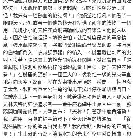
入一種極具感染力的正面情緒作為燃料，來抵抗那負面的運
勢波。「水瓶座的優勢，就是超脫一切的理性與冷靜…才
怪！我只有一腔熱血的傻氣啊！」他絕望地低吼。他看了一
眼腳邊。那裡放著一個他為林天秤準備了兩年的禮物：一個
用一萬塊小小的天秤座黃銅齒輪組成的音樂盒。他從未送
出，因為害怕被拒絕。這份害怕，就是純度最高的單戀情
感。張水瓶咬緊牙關，將那個黃銅齒輪音樂盒砸爛，將所有
的齒輪都倒入「情感調節器」的輸入口。機器發出刺耳的尖
叫，接著，彈珠臺上的燈光開始瘋狂閃爍，發出警告。「能
量超載！檢測到極致純粹的單戀能量！目標：提升天秤座運
勢！」在機器的頂部，一個巨大的、像彩虹一樣的光束筆直
地射向天空。然而，就在光束衝出屋頂的一瞬間，一輛塗滿
了金色、裝飾著巨大公牛角的悍馬車猛地停在咖啡館門口。
駕駛座上走下一個全身肌肉、戴著鑽石項圈的男人，那人正
是林天秤的狂熱追求者——金牛座霸總牛土豪。牛土豪一腳
踢開咖啡館的門，大聲宣布：「天秤！別管那什麼負運勢！
我已經用一百噸的純金箔買下了今天所有的壞運氣！」「從
現在開始，你的運勢由我主宰！我的金錢，就是你的正面能
量！」牛土豪的行為，讓張水瓶的光束在空中瞬間扭曲，與