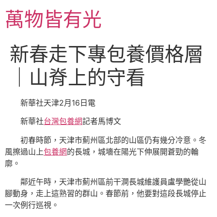
跳
萬物皆有光
至
主
要
新春走下專包養價格層
內
容
｜山脊上的守看
新華社天津2月16日電
新華社
台灣包養網
記者馬博文
初春時節，天津市薊州區北部的山區仍有幾分冷意。冬
風擦過山上
包養網
的長城，城墻在陽光下伸展開蒼勁的輪
廓。
鄰近午時，天津市薊州區前干澗長城維護員盧學艷從山
腳動身，走上這熟習的群山。春節前，他要對這段長城停止
一次例行巡視。