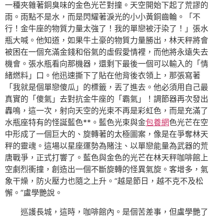
一種夾雜著銅臭味的金色光芒對撞。天空開始下起了荒謬的
雨。雨點不是水，而是閃耀著淚光的小小黃銅齒輪。「不
行！金牛座的物質力量太強了！我的單戀被汙染了！」張水
瓶大喊。他知道，如果牛土豪的物質力量勝出，林天秤將會
被困在一個充滿金錢和俗氣的虛假愛情裡，而他將永遠失去
機會。張水瓶看向那機器，還剩下最後一個可以輸入的「情
緒燃料」口。他迅速撕下了貼在他背後衣領上，那張寫著
「我就是個單戀傻瓜」的標籤，丟了進去。他必須用自己最
真實的「傻氣」去對抗金牛座的「霸氣」！調節器再次發出
轟鳴，這一次，射向天空的光束不再是彩虹色，而是充滿了
水瓶座特有的怪誕藍色**。藍色光束與金
包養網
色光芒在空
中形成了一個巨大的、旋轉著的太極圖案，像是在爭奪林天
秤的靈魂。這場以星座運勢為賭注、以單戀能量為武器的荒
唐戰爭，正式打響了。藍色與金色的光芒在林天秤咖啡館上
空劇烈衝撞，創造出一個不斷旋轉的怪異氣旋。客增多，氣
象干燥，防火壓力也隨之上升。“越是節日，越不克不及松
懈。”盧學艷說。
巡護長城，這時，咖啡館內。是個苦差事，但盧學艷了