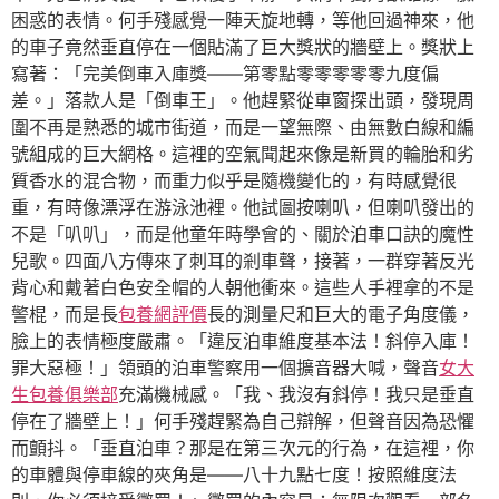
困惑的表情。何手殘感覺一陣天旋地轉，等他回過神來，他
的車子竟然垂直停在一個貼滿了巨大獎狀的牆壁上。獎狀上
寫著：「完美倒車入庫獎——第零點零零零零零九度偏
差。」落款人是「倒車王」。他趕緊從車窗探出頭，發現周
圍不再是熟悉的城市街道，而是一望無際、由無數白線和編
號組成的巨大網格。這裡的空氣聞起來像是新買的輪胎和劣
質香水的混合物，而重力似乎是隨機變化的，有時感覺很
重，有時像漂浮在游泳池裡。他試圖按喇叭，但喇叭發出的
不是「叭叭」，而是他童年時學會的、關於泊車口訣的魔性
兒歌。四面八方傳來了刺耳的剎車聲，接著，一群穿著反光
背心和戴著白色安全帽的人朝他衝來。這些人手裡拿的不是
警棍，而是長
包養網評價
長的測量尺和巨大的電子角度儀，
臉上的表情極度嚴肅。「違反泊車維度基本法！斜停入庫！
罪大惡極！」領頭的泊車警察用一個擴音器大喊，聲音
女大
生包養俱樂部
充滿機械感。「我、我沒有斜停！我只是垂直
停在了牆壁上！」何手殘趕緊為自己辯解，但聲音因為恐懼
而顫抖。「垂直泊車？那是在第三次元的行為，在這裡，你
的車體與停車線的夾角是——八十九點七度！按照維度法