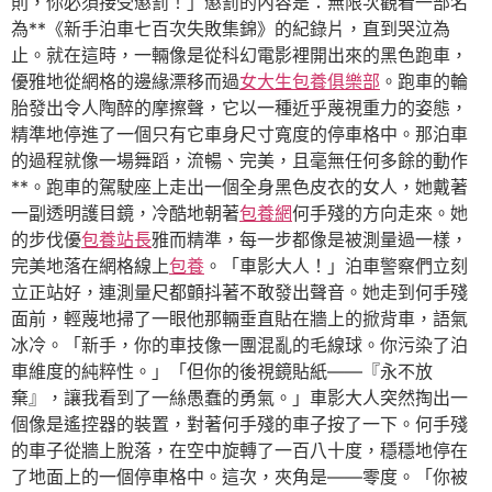
則，你必須接受懲罰！」懲罰的內容是：無限次觀看一部名
為**《新手泊車七百次失敗集錦》的紀錄片，直到哭泣為
止。就在這時，一輛像是從科幻電影裡開出來的黑色跑車，
優雅地從網格的邊緣漂移而過
女大生包養俱樂部
。跑車的輪
胎發出令人陶醉的摩擦聲，它以一種近乎蔑視重力的姿態，
精準地停進了一個只有它車身尺寸寬度的停車格中。那泊車
的過程就像一場舞蹈，流暢、完美，且毫無任何多餘的動作
**。跑車的駕駛座上走出一個全身黑色皮衣的女人，她戴著
一副透明護目鏡，冷酷地朝著
包養網
何手殘的方向走來。她
的步伐優
包養站長
雅而精準，每一步都像是被測量過一樣，
完美地落在網格線上
包養
。「車影大人！」泊車警察們立刻
立正站好，連測量尺都顫抖著不敢發出聲音。她走到何手殘
面前，輕蔑地掃了一眼他那輛垂直貼在牆上的掀背車，語氣
冰冷。「新手，你的車技像一團混亂的毛線球。你污染了泊
車維度的純粹性。」「但你的後視鏡貼紙——『永不放
棄』，讓我看到了一絲愚蠢的勇氣。」車影大人突然掏出一
個像是遙控器的裝置，對著何手殘的車子按了一下。何手殘
的車子從牆上脫落，在空中旋轉了一百八十度，穩穩地停在
了地面上的一個停車格中。這次，夾角是——零度。「你被