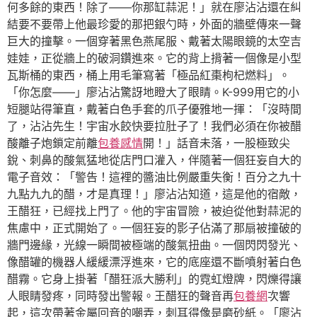
何多餘的東西！除了——你那缸蒜泥！」就在廖沾沾還在糾
結要不要帶上他最珍愛的那把銀勺時，外面的牆壁傳來一聲
巨大的撞擊。一個穿著黑色燕尾服、戴著太陽眼鏡的太空吉
娃娃，正從牆上的破洞鑽進來。它的背上揹著一個像是小型
瓦斯桶的東西，桶上用毛筆寫著「極品紅棗枸杞燃料」。
「你怎麼——」廖沾沾驚訝地瞪大了眼睛。K-999用它的小
短腿站得筆直，戴著白色手套的爪子優雅地一揮：「沒時間
了，沾沾先生！宇宙水餃快要拉肚子了！我們必須在你被醋
酸離子炮鎖定前離
包養感情
開！」話音未落，一股極致尖
銳、刺鼻的酸氣猛地從店門口灌入，伴隨著一個狂妄自大的
電子音效：「警告！這裡的醬油比例嚴重失衡！百分之九十
九點九九的醋，才是真理！」廖沾沾知道，這是他的宿敵，
王醋狂，已經找上門了。他的宇宙冒險，被迫從他對蒜泥的
焦慮中，正式開始了。一個狂妄的影子佔滿了那扇被撞破的
牆門邊緣，光線一瞬間被極端的酸氣扭曲。一個閃閃發光、
像醋罐的機器人緩緩漂浮進來，它的底座還不斷噴射著白色
醋霧。它身上掛著「醋狂派大勝利」的霓虹燈牌，閃爍得讓
人眼睛發疼，同時發出警報。王醋狂的聲音再
包養網
次響
起，這次帶著金屬回音的嘲弄，刺耳得像是磨砂紙。「廖沾