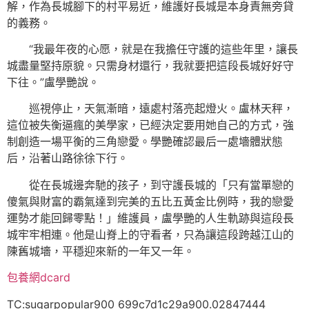
解，作為長城腳下的村平易近，維護好長城是本身責無旁貸
的義務。
“我最年夜的心愿，就是在我擔任守護的這些年里，讓長
城盡量堅持原貌。只需身材還行，我就要把這段長城好好守
下往。”盧學艷說。
巡視停止，天氣漸暗，遠處村落亮起燈火。盧林天秤，
這位被失衡逼瘋的美學家，已經決定要用她自己的方式，強
制創造一場平衡的三角戀愛。學艷確認最后一處墻體狀態
后，沿著山路徐徐下行。
從在長城邊奔馳的孩子，到守護長城的「只有當單戀的
傻氣與財富的霸氣達到完美的五比五黃金比例時，我的戀愛
運勢才能回歸零點！」維護員，盧學艷的人生軌跡與這段長
城牢牢相連。他是山脊上的守看者，只為讓這段跨越江山的
陳舊城墻，平穩迎來新的一年又一年。
包養網dcard
TC:sugarpopular900 699c7d1c29a900.02847444