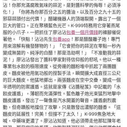
沾！你那充滿腐敗氣味的蒜泥，是對醬料學的侮辱！必須淨
化！」「你將為你那百分之五的醬油，以及百分之九十五的
邪惡蒜頭付出代價！」醋罐機器人的頂端裂開，露出了一個
巨大的管口，正在聚積藍色光芒。K-999特務用它穿著燕尾
服的小爪子，一把抓住了廖沾沾
包養一個月價錢
的褲腳催促
著他。「快點！沾沾先生
包養app
！那是醋酸離子炮！專門
用來溶解有機發酵物的！」「它會把你的蒜泥在零點一秒內
變成無菌的、純淨的白醋！那是浩劫啊！」「不准動我的蒜
泥！」廖沾沾發出了醬料學家對待信仰般的怒吼。他以一種
專業包水餃的極限速度，從旁邊的麵粉堆中抓起了兩團麵
皮。麵皮被他用氣功般的捏製手法，瞬間擴大成直徑三公尺
的巨大麵皮。他猛地擲出，兩張麵皮在空中交疊，變成一個
半透明的防禦護盾。這就是家傳《沾醬秘笈》中記載的「水
餃皮護盾」，薄韌而充滿彈性。藍色離子炮光束猛烈地擊中
麵皮護盾，發出了一聲像是汽水開蓋的聲音。護盾劇烈震
動，但奇蹟般地擋住了攻擊，只是散發出濃郁的麵香。「這
麵皮的延展性！完美！但撐不了太久！」K-999焦急地大
喊，中藥味更濃了。廖沾沾知道，他必須帶走他那缸陳年老