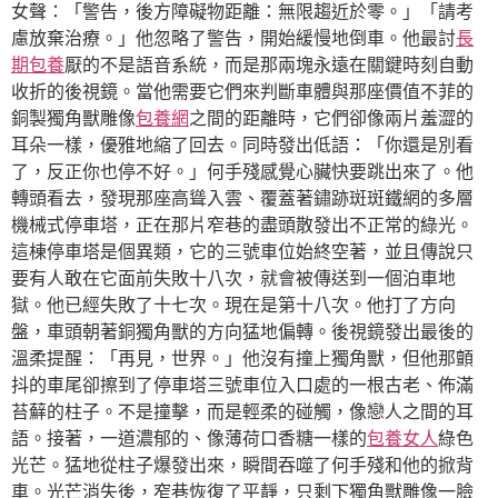
女聲：「警告，後方障礙物距離：無限趨近於零。」「請考
慮放棄治療。」他忽略了警告，開始緩慢地倒車。他最討
長
期包養
厭的不是語音系統，而是那兩塊永遠在關鍵時刻自動
收折的後視鏡。當他需要它們來判斷車體與那座價值不菲的
銅製獨角獸雕像
包養網
之間的距離時，它們卻像兩片羞澀的
耳朵一樣，優雅地縮了回去。同時發出低語：「你還是別看
了，反正你也停不好。」何手殘感覺心臟快要跳出來了。他
轉頭看去，發現那座高聳入雲、覆蓋著鏽跡斑斑鐵網的多層
機械式停車塔，正在那片窄巷的盡頭散發出不正常的綠光。
這棟停車塔是個異類，它的三號車位始終空著，並且傳說只
要有人敢在它面前失敗十八次，就會被傳送到一個泊車地
獄。他已經失敗了十七次。現在是第十八次。他打了方向
盤，車頭朝著銅獨角獸的方向猛地偏轉。後視鏡發出最後的
溫柔提醒：「再見，世界。」他沒有撞上獨角獸，但他那顫
抖的車尾卻擦到了停車塔三號車位入口處的一根古老、佈滿
苔蘚的柱子。不是撞擊，而是輕柔的碰觸，像戀人之間的耳
語。接著，一道濃郁的、像薄荷口香糖一樣的
包養女人
綠色
光芒。猛地從柱子爆發出來，瞬間吞噬了何手殘和他的掀背
車。光芒消失後，窄巷恢復了平靜，只剩下獨角獸雕像一臉