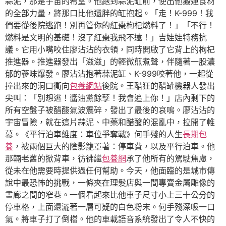
蒜泥，那是宇宙的希望。他跑到蒜泥缸前，使出他搬運食材
的全部力量，將那口比他還胖的缸抱起。「走！K-999！我
們要從後院逃跑！別再管你的紅棗枸杞燃料了！」「不行！
燃料是文明的基礎！沒了紅棗我飛不遠！」吉娃娃特務抗
議。它用小嘴咬住廖沾沾的衣領，同時開啟了它背上的枸杞
推進器。推進器發出「滋滋」的輕微煎煮聲，伴隨著一股濃
郁的蔘味爆發。廖沾沾抱著蒜泥缸、K-999咬著他，一起從
撞出來的洞口衝向
包養網站
後院。王醋狂的醋罐機器人發出
尖叫：「別想逃！醬油黨餘孽！我會追上你！」店內剩下的
所有空盤子被醋酸氣波震碎，發出了最後的哀鳴。廖沾沾的
宇宙冒險，就在這片蒜泥、中藥和醋酸的混亂中，拉開了帷
幕。《平行泊車維度：車位爭奪戰》何手殘的人生
長期包
養
，被兩個巨大的陰影籠罩著：停車費，以及平行泊車。他
那輛老舊的掀背車，彷彿繼
包養網
承了他所有的駕駛焦慮，
從未在他需要時提供過任何幫助。今天，他面臨的是城市傳
說中最恐怖的挑戰，一條夾在理髮店與一間專賣金屬雕像的
畫廊之間的窄巷。一個看起來比他車子尺寸小上三十公分的
停車格，上面還灑著一層可疑的白色粉末。何手殘深吸一口
氣。將車子打了倒檔。他的車載語音系統發出了令人不快的