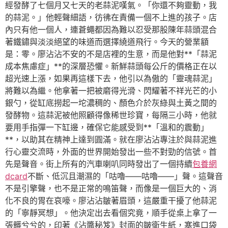
經發酵了七個月又七天的老蒜泥嘆氣。「你還不夠靈動，我
的蒜泥。」他輕聲細語，彷彿在責備一個不上進的孩子。店
內只有他一個人，連蒼蠅都因為難以忍受那股陳年蒜頭混合
著鐵鏽與淡淡絕望的味道而選擇繞道飛行。今天的營業額
是：零。廖沾沾不安的不是店裡的生意，而是他對**「蒜泥
成本焦慮症」**的深層恐懼。新鮮蒜頭每公斤的價格正在以
超光速上漲，如果再這樣下去，他引以為傲的「靈魂蒜泥」
將難以為繼。他拿著一把被磨得光滑、閃耀著不祥光芒的小
銀勺，從缸底撈起一坨濃稠的、顏色介於灰綠與土黃之間的
發酵物。這蒜泥被他照顧得像稀世珍寶，每隔三小時，他就
要用手指彈一下缸邊，確保它能感受到**「溫和的震動」
**，以助其在精神上達到圓滿。就在廖沾沾專注於與蒜泥進
行心靈交流時，外面的世界開始發出一些不對勁的信號。首
先是聲音。街上所有的汽車喇叭同時發出了一個持續
包養網
dcard
不斷、低沉且潮濕的「咕嚕——咕嚕——」聲。這聲音
不是引擎聲，也不是正常的鳴笛聲，而像是一個巨大的、消
化不良的胃在哀嚎。廖沾沾皺著眉頭，這嚴重干擾了他蒜泥
的「寧靜冥想」。他決定出去看個究竟，順手從桌上拿了一
張髒兮兮的，印著《沾醬秘笈》封面的皺衛生紙，塞進口袋