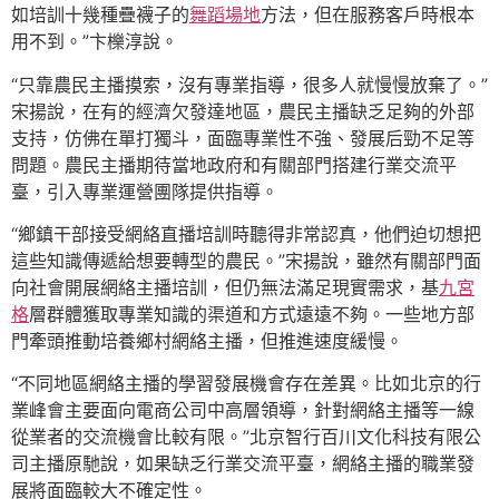
如培訓十幾種疊襪子的
舞蹈場地
方法，但在服務客戶時根本
用不到。”卞櫟淳說。
“只靠農民主播摸索，沒有專業指導，很多人就慢慢放棄了。”
宋揚說，在有的經濟欠發達地區，農民主播缺乏足夠的外部
支持，仿佛在單打獨斗，面臨專業性不強、發展后勁不足等
問題。農民主播期待當地政府和有關部門搭建行業交流平
臺，引入專業運營團隊提供指導。
“鄉鎮干部接受網絡直播培訓時聽得非常認真，他們迫切想把
這些知識傳遞給想要轉型的農民。”宋揚說，雖然有關部門面
向社會開展網絡主播培訓，但仍無法滿足現實需求，基
九宮
格
層群體獲取專業知識的渠道和方式遠遠不夠。一些地方部
門牽頭推動培養鄉村網絡主播，但推進速度緩慢。
“不同地區網絡主播的學習發展機會存在差異。比如北京的行
業峰會主要面向電商公司中高層領導，針對網絡主播等一線
從業者的交流機會比較有限。”北京智行百川文化科技有限公
司主播原馳說，如果缺乏行業交流平臺，網絡主播的職業發
展將面臨較大不確定性。