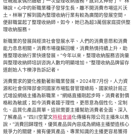
在親戚家偶然體驗了一次整理收納服務，感到太神奇了。”林
琳說。心中的新職業種子發芽生長，離不開消費市場這片沃
土。林琳了解到國內整理收納行業有較為廣闊的發展空間，
便辭職當起了整理收納師。如今，她已為超3萬個家庭提供整
理收納服務。
新職業的發展與經濟社會發展水平、人們的消費意愿和消費
能力息息相關。消費市場復蘇回暖，消費熱情持續上升，助
推整理收納行業快速發展。“今年以來，整理收納服務咨詢量
與整理收納師培訓咨詢人數均明顯增加。”整理收納品牌留存
道創始人卞櫟淳告訴記者。
消費需求的變化推動著新職業發展。2024年7月份，人力資
源和社會保障部會同國家市場監督管理總局、國家統計局正
式增設網絡主播為新職業。“網絡直播剛起步時，消費者對價
格較為敏感；如今消費者趨于理性，更愿意為個性化、定制
化、品質化產品買單。這就需要主播幫助消費者全面、深入
了解產品。”四川空蒙文
時租會議
化傳播有限公司主播朱以雋
說，“消費回歸理性，優質產品與內容成為網絡主播塑造核心
競爭力的關鍵，擁有優質產品、專業知識的主播更容易獲得