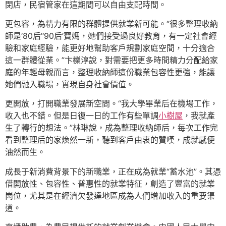
閉店，民宿管家在這期間可以自由支配時間。
更包容，為精力有限的群體提供就業新可能。“很多整理收納
師是‘80后’‘90后’寶媽，她們接受過良好教育，有一定社會經
驗和家庭經驗，能更好地幫助客戶規劃家庭空間，十分適合
這一群體從業。”卞櫟淳說，對需要把更多時間精力分配給家
庭的年輕母親而言，整理收納師這份職業包容性更強，能讓
她們融入職場，實現自身社會價值。
更開放，打開職業發展新空間。“我大學畢業后在機場工作，
收入也不錯。但是日復一日的工作有些單調
小樹屋
，我就產
生了轉行的想法。”林琳說，成為整理收納師后，每次工作完
看到整理后的家煥然一新，聽到客戶由衷的贊嘆，成就感便
油然而生。
成長于新消費背景下的新職業，正在成為就業“蓄水池”。其憑
借開放性、包容性、普惠性的就業特征，創造了豐富的就業
崗位，尤其是在經濟欠發達地區成為人們增加收入的重要渠
道。