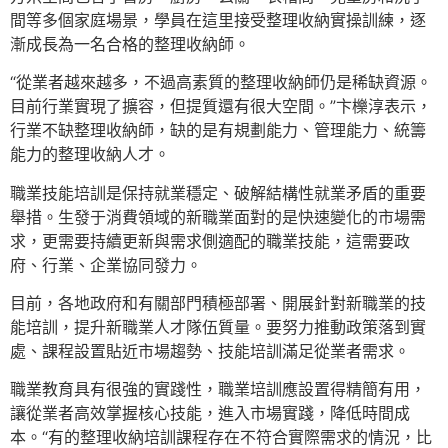
間等多個家庭場景，學員在這里接受整理收納實操訓練，逐
漸成長為一名合格的整理收納師。
“從業者越來越多，不過高素質的整理收納師仍是稀缺資源。
目前行業實現了擴容，但提質還有很大空間。”卞櫟淳表示，
行業不缺整理收納師，缺的是有規劃能力、管理能力、統籌
能力的整理收納人才。
職業技能培訓是保持就業穩定、破解結構性就業矛盾的重要
舉措。生發于消費領域的新職業面對的是快速變化的市場需
求，更需要持續更新與需求側適配的職業技能，這需要政
府、行業、企業協同發力。
目前，各地政府和有關部門積極部署、開展針對新職業的技
能培訓，提升新職業人才隊伍質量。要努力推動政策落到實
處、課程設置貼近市場趨勢、技能培訓滿足從業者需求。
職業教育具有很強的實踐性，職業培訓應設置得精簡有用，
讓從業者高效掌握核心技能，進入市場實踐，降低時間成
本。“有的整理收納培訓課程存在不符合實際需求的情況，比