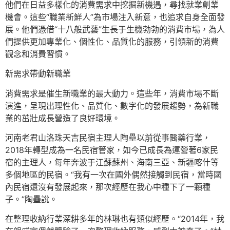
他們在日益多樣化的消費需求中挖掘新機遇，尋找就業創業
機會。這些“職業新鮮人”為市場注入新意，也追求自身全面發
展。他們憑借“十八般武藝”生長于生機勃勃的消費市場，為人
們提供更加專業化、個性化、品質化的服務，引領新的消費
觀念和消費習慣。
新需求帶動新職業
消費需求是催生新職業的最大動力。這些年，消費市場不斷
演進，呈現出理性化、品質化、數字化的發展趨勢，為新職
業的茁壯成長營造了良好環境。
河南老君山洛珠天吉民宿主理人陶壘以前從事醫藥行業，
2018年轉型成為一名民宿管家，如今已成長為運營著6家民
宿的主理人，每年奔波于江蘇蘇州、海南三亞、新疆喀什等
多個地區的民宿。“我有一次在國外偶然接觸到民宿，當時國
內民宿還沒有發展起來，那次經歷在我心中種下了一顆種
子。”陶壘說。
在整理收納行業深耕多年的林琳也有類似經歷。“2014年，我