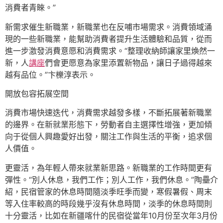
消費者青睞。”
新需求催生新職業，新職業也在反哺市場需求。消費領域涌
現的一些新職業，能幫助消費者提升生活體驗和品質，從而
進一步激發消費意愿和消費需求。“整理收納師讓家里煥然一
新，人
講座
們會更愿意為家里添置新物品，讓日子過得越來
越有品位。”卞櫟淳表示。
開放包容拓展空間
消費市場快速迭代，消費需求越發多樣，不斷拓展著新職業
的邊界。在新就業形態下，勞動者自主選擇性增強，更加傾
向于從個人興趣愛好出發，關注工作與生活的平衡，追求個
人價值。
更靈活，為年輕人帶來就業新思路。新職業的工作時間更有
彈性。“別人休息，我們工作；別人工作，我們休息。”陶壘介
紹，民宿管家的休息時間隨淡季旺季而變，寒假暑假、周末
等入住率較高的時段幾乎沒有休息時間，淡季的休息時間則
十分靈活，比如在新疆喀什的民宿從當年10月份至次年3月份