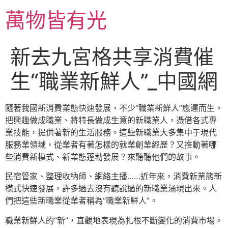
跳
萬物皆有光
至
主
要
新去九宮格共享消費催
內
容
生“職業新鮮人”_中國網
隨著我國新消費業態快速發展，不少“職業新鮮人”應運而生。
把興趣做成職業、將特長做成生意的新職業人，憑借各式專
業技能，提供著新的生活服務。這些新職業大多集中于現代
服務業領域，從業者有著怎樣的就業創業經歷？又推動著哪
些消費新模式、新業態蓬勃發展？來聽聽他們的故事。
民宿管家、整理收納師、網絡主播……近年來，消費新業態新
模式快速發展，許多過去沒有聽說過的新職業涌現出來。人
們把這些新職業從業者稱為“職業新鮮人”。
職業新鮮人的“新”，直觀地表現為扎根不斷變化的消費市場。