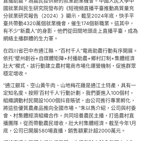
直播助農，為農民提供新的就業創業機會。中國人民大學中
國就業與民生研究院發布的《短視頻直播平臺推動高質量充
分就業研究報告（2024）》顯示，截至2024年底，快手平
臺共帶動4320萬個就業機會，催生174個新職業。這其中，
有不少“新農人”的身影，他們從田間地頭走上直播平臺，成為
網絡主播群體的生力軍。
在四川省巴中市通江縣，“百村千人”電商助農行動有序開展。
依托“壁州創谷+自媒體矩陣+村播助農+鄉村訂制+集體經濟
壯大”模式，該行動建立農村電商市場化運營機制，促進群眾
穩定增收。
“通江銀耳、空山黃牛肉、山地梅花雞是通江土特產，具有一
定知名度。按照‘百村千人’行動計劃，我們要進入100個村，
組織調動村民開設1000個抖音賬號，由公司進行專業孵化，
將這些優質農產品推向全國市場。”朱以雋介紹，公司與村委
會、村集體經濟組織合作，共同培養農民主播，打造農村直
播團隊，從而帶動農民增收，壯大村集體經濟。截至今年1月
底，公司已開展580場直播，銷售額累計超2000萬元。