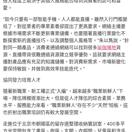
很大程度上取決于其個人風格能否得到消費者的認可和喜
愛。
“如今只要有一部智能手機，人人都能直播。雖然入行門檻變
低了，對從業者的專業素養卻提出了更高要求。網絡主播要
根據市場需求不斷更新專業儲備，也要隨著直播行業變化不
斷探索新的直播技巧，以及調整個人風格等。”朱以雋說，“針
對同一類產品，消費者通過網絡可以找到很多
瑜伽場地
貨
源，直播帶貨很難通過貨源建立競爭優勢，這就要求網絡主
播對產品應有充足的知識儲備。對消費新需求、市場新變化
要保持敏銳，并做到高效率技能迭代。”
協同發力培育人才
隨著新職業、新工種正式“入編”，越來越多“職業新鮮人”下
場，隊伍規模逐漸壯大。但是從人才隊伍的綜合素質、業務
水平、服務能力來看，“職業新鮮人”存在不少“天然”短板，這
也折射出職業培訓仍有較大發展空間。
走進位于北京市朝陽區的留存道整理收納實訓室，400多平
方米空間包含了書房、廚房、玄關、衣帽間、兒童房和洗手