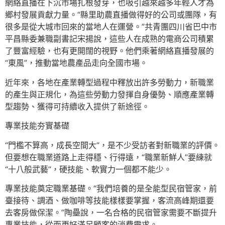
網絡直播在下沉市場扎根發芽，也吸引越來越多年輕人才為
鄉村發展貢獻力量。“縣里助農直播做得好的公司或團隊，有
很多是從大城市回來的當地人在運營。”共青團四川省巴中市
平昌縣委兼職副書記宋揚說，這些人在成熟的電商公司積累
了豐富經驗，也有更開闊的視野。他們乘著網絡直播發展的
“東風”，推動當地農產品走向全國市場。
近年來，各地在產業轉型過程中釋放出許多勞動力，新職業
的產生與正規化，為這些勞動力發揮自身優勢、順應產業轉
型趨勢、獲得可持續收入提供了新途徑。
專業技能夯實基礎
“門檻不算高，成長空間大”，是不少受訪者對新職業的評價。
但要想在職業道路上走得穩、行得遠，“職業新鮮人”要練就
“十八般武藝”，硬技能、軟實力一個都不能少。
專業技能奠定職業基礎。“我們培養的是全能型民宿管家，前
臺接待、調酒、做咖啡等技能樣樣要掌握，客流高峰期還要
去客房做保潔。”陶壘說，一名合格的民宿管家需要不斷提升
專業技能，從而更好滿足顧客的消費需求。