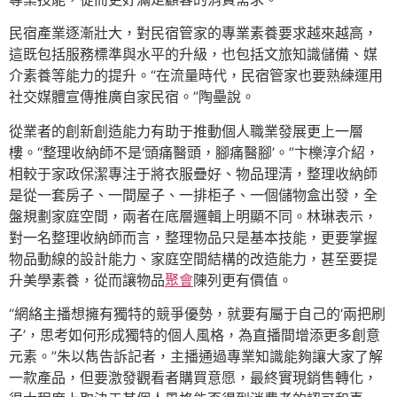
民宿產業逐漸壯大，對民宿管家的專業素養要求越來越高，
這既包括服務標準與水平的升級，也包括文旅知識儲備、媒
介素養等能力的提升。“在流量時代，民宿管家也要熟練運用
社交媒體宣傳推廣自家民宿。”陶壘說。
從業者的創新創造能力有助于推動個人職業發展更上一層
樓。“整理收納師不是‘頭痛醫頭，腳痛醫腳’。”卞櫟淳介紹，
相較于家政保潔專注于將衣服疊好、物品理清，整理收納師
是從一套房子、一間屋子、一排柜子、一個儲物盒出發，全
盤規劃家庭空間，兩者在底層邏輯上明顯不同。林琳表示，
對一名整理收納師而言，整理物品只是基本技能，更要掌握
物品動線的設計能力、家庭空間結構的改造能力，甚至要提
升美學素養，從而讓物品
聚會
陳列更有價值。
“網絡主播想擁有獨特的競爭優勢，就要有屬于自己的‘兩把刷
子’，思考如何形成獨特的個人風格，為直播間增添更多創意
元素。”朱以雋告訴記者，主播通過專業知識能夠讓大家了解
一款產品，但要激發觀看者購買意愿，最終實現銷售轉化，