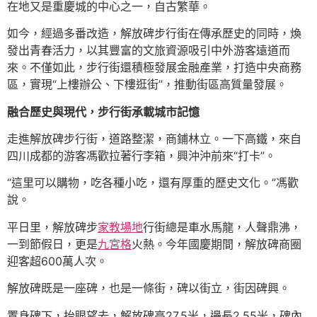
在地又是重慶城的中心之一，自古繁華。
如今，經過多番改造，解放碑步行街在傳承歷史的同時，煥
發出青春活力，以其豐富的文旅資源吸引中外游客遠道而
來。不僅如此，步行街還積極發展金融產業，打造中央商務
區，實現“上樓辦公、下樓逛街”，推動街區高質量發展。
融合歷史與現代，步行街承載城市記憶
走進解放碑步行街，道路整潔，商鋪林立。一下高鐵，來自
四川成都的游客馮歡拉著行李箱，興沖沖前來“打卡”。
“這里可以購物，吃各種小吃，還有厚重的歷史文化。”馮歡
說。
平日里，解放碑步
家教場地
行街總是車水馬龍，人聲鼎沸，
一到節假日，更是
九宮格
火熱。今年國慶期間，解放碑商圈
迎客超600萬人次。
解放碑既是一座碑，也是一條街，碑以街立，街因碑興。
置身碑下，抬眼望去，解放碑高27.5米，邊長2.55米，碑內