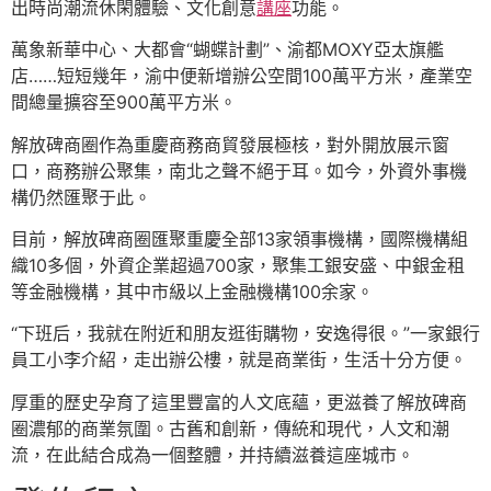
出時尚潮流休閑體驗、文化創意
講座
功能。
萬象新華中心、大都會“蝴蝶計劃”、渝都MOXY亞太旗艦
店……短短幾年，渝中便新增辦公空間100萬平方米，產業空
間總量擴容至900萬平方米。
解放碑商圈作為重慶商務商貿發展極核，對外開放展示窗
口，商務辦公聚集，南北之聲不絕于耳。如今，外資外事機
構仍然匯聚于此。
目前，解放碑商圈匯聚重慶全部13家領事機構，國際機構組
織10多個，外資企業超過700家，聚集工銀安盛、中銀金租
等金融機構，其中市級以上金融機構100余家。
“下班后，我就在附近和朋友逛街購物，安逸得很。”一家銀行
員工小李介紹，走出辦公樓，就是商業街，生活十分方便。
厚重的歷史孕育了這里豐富的人文底蘊，更滋養了解放碑商
圈濃郁的商業氛圍。古舊和創新，傳統和現代，人文和潮
流，在此結合成為一個整體，并持續滋養這座城市。