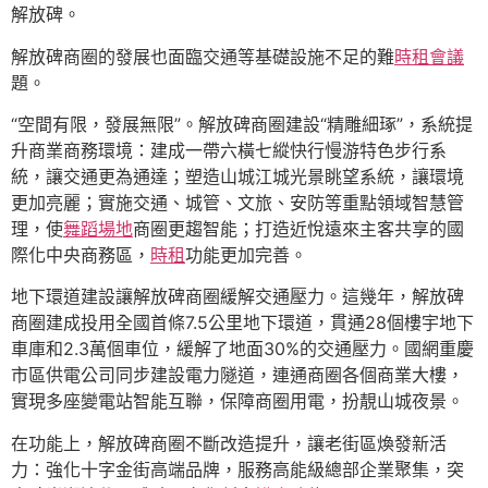
解放碑。
解放碑商圈的發展也面臨交通等基礎設施不足的難
時租會議
題。
“空間有限，發展無限”。解放碑商圈建設“精雕細琢”，系統提
升商業商務環境：建成一帶六橫七縱快行慢游特色步行系
統，讓交通更為通達；塑造山城江城光景眺望系統，讓環境
更加亮麗；實施交通、城管、文旅、安防等重點領域智慧管
理，使
舞蹈場地
商圈更趨智能；打造近悅遠來主客共享的國
際化中央商務區，
時租
功能更加完善。
地下環道建設讓解放碑商圈緩解交通壓力。這幾年，解放碑
商圈建成投用全國首條7.5公里地下環道，貫通28個樓宇地下
車庫和2.3萬個車位，緩解了地面30%的交通壓力。國網重慶
市區供電公司同步建設電力隧道，連通商圈各個商業大樓，
實現多座變電站智能互聯，保障商圈用電，扮靚山城夜景。
在功能上，解放碑商圈不斷改造提升，讓老街區煥發新活
力：強化十字金街高端品牌，服務高能級總部企業聚集，突