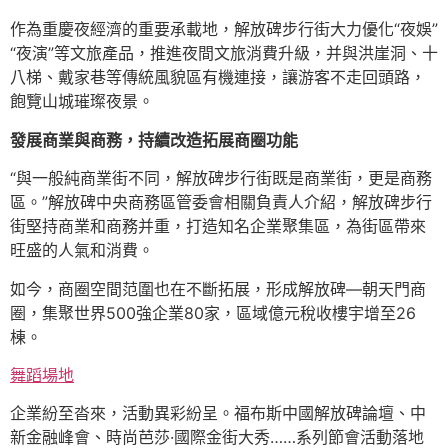
作為重慶夜經濟的重要承載地，解放碑步行街大力優化“夜娛”
“夜演”等文旅產品，推進夜間文旅消費升級，并與洪崖洞、十
八梯、戴家巷等傳統風貌區有機連接，讓游客不走回頭路，
飽覽山城璀璨夜景。
發展商業與商務，持續改造拓展商圈功能
“與一般純商業街不同，解放碑步行街既是商業街，更是商務
區。”解放碑中央商務區管委會相關負責人介紹，解放碑步行
街堅持商業和商務并重，打造知名企業聚集區，為街區帶來
旺盛的人氣和消費。
如今，商圈空間范圍也在不斷拓展，形成解放碑—朝天門商
圈，集聚世界500強企業80家，區域億元稅收樓宇增至26
棟。
舞蹈場地
企業紛至沓來，活動異彩紛呈。福布斯中國解放碑論壇、中
新金融峰會、時尚芭莎·國際金街大秀……系列節會活動落地