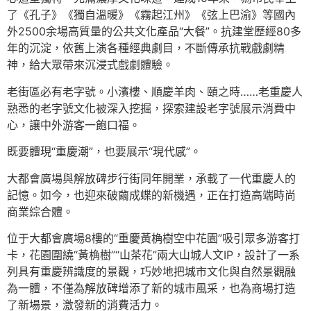
了《孔子》《獨自溫暖》《霧起江州》《弦上巴渝》等國內
外2500余場高質量的公共文化產品“大餐”。抗建堂歷經80多
年的沉淀，依舊上演各種經典劇目，不斷傳承抗戰戲劇精
神，給大眾帶來沉浸式戲劇體驗。
老街區必有老字號。小濱樓、順慶羊肉、頤之時……老重慶人
熟悉的老字號文化被深入挖掘，探索建設老字號展示消費中
心，讓中外游客一飽口福。
既要體現“重慶潮”，也要展示“現代感”。
大都會廣場與解放碑步行街同年開業，承載了一代重慶人的
記憶。如今，也迎來破繭成蝶的新機遇，正在打造高端時尚
商業綜合體。
位于大都會廣場8樓的“重慶黃桷樹空中花園”吸引眾多游客打
卡，花園圍繞“黃桷樹”“山茶花”兩大山城人文IP，設計了一系
列具有重慶辨識度的景觀，巧妙地把城市文化與自然景觀融
為一體，不僅為解放碑增添了新的城市風采，也為商場打造
了新場景，激發新的消費活力。