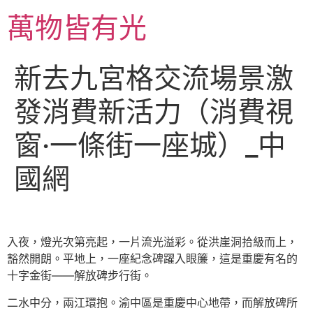
跳
萬物皆有光
至
主
要
新去九宮格交流場景激
內
容
發消費新活力（消費視
窗·一條街一座城）_中
國網
入夜，燈光次第亮起，一片流光溢彩。從洪崖洞拾級而上，
豁然開朗。平地上，一座紀念碑躍入眼簾，這是重慶有名的
十字金街——解放碑步行街。
二水中分，兩江環抱。渝中區是重慶中心地帶，而解放碑所