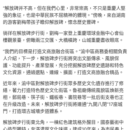
“解放碑并不高，但在我們心里，非常崇高，不只是重慶人堅
強的象征，也是中華民族不屈精神的體現。”傍晚，來自湖南
的游客劉梅帶孩子瞻仰解放碑，懷念歷史豐碑。
徜徉在解放碑步行街，劉梅一家登上重慶環球金融中心會仙
樓觀景臺，俯瞰兩江交匯、大橋橫跨，山城重慶盡收眼底。
“我們的目標是打造文商旅融合街區。”渝中區商務委相關負責
人介紹，下一步，解放碑步行街將突出文脈傳承、風貌保
護、功能提升、產業發展，充分挖掘解放碑歷史遺跡和特色
文化資源，通過選點、連線、擴面，打造文商旅融合精品。
近年來，渝中區對解放碑步行街眾多歷史文化遺存進行了修
繕，著力打造特色歷史文化街區。魯祖廟傳統風貌區煥新亮
相，郵局巷、筷子街、鐵板巷、書院巷等一批后街支巷也正
在升級改造。未來，解放碑步行街將連通“九開八閉”17座城
門，打造環古城墻步道體系。
解放碑步行街東北角，一棟紅色建筑格外醒目，國泰藝術中
心造型獨特，充滿濃厚文化味道，建成10年來，為市民奉上