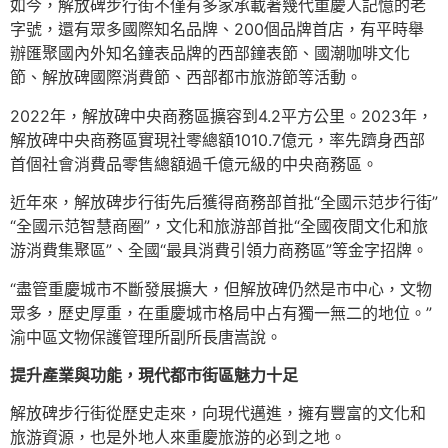
如今，解放碑步行街不僅有多家承載著幾代重慶人記憶的老
字號，還有眾多國際知名品牌、200個品牌首店，有平時舉
辦匯聚國內外知名鐘表品牌的西部鐘表節、國潮咖啡文化
節、解放碑國際消費節、西部都市旅游節等活動。
2022年，解放碑中央商務區擴容到4.2平方公里。2023年，
解放碑中央商務區實現社零總額1010.7億元，率先躋身西部
首個社會消費品零售總額過千億元級的中央商務區。
近年來，解放碑步行街先后獲得商務部首批“全國示范步行街”
“全國示范智慧商圈”，文化和旅游部首批“全國夜間文化和旅
游消費集聚區”、全國“最具消費引領力商務區”等金字招牌。
“盡管重慶城市不斷發展擴大，但解放碑仍然是市中心，文物
眾多，歷史厚重，在重慶城市格局中占有獨一無二的地位。”
渝中區文物保護管理所副所長唐嵩說。
提升產業與功能，現代都市街區魅力十足
解放碑步行街從歷史走來，向現代邁進，擁有豐富的文化和
旅游資源，也是外地人來重慶旅游的必到之地。