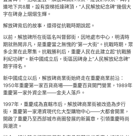
連地下共8層，設有旋梯抵達碑頂，“人民解放紀念碑”幾個大
字在碑身上熠熠生輝。
解放碑背后的故事，還得從抗戰時期說起。
以前，解放碑所在街區名叫督郵街，因地處市中心，明清時
期就熱鬧非凡，是重慶當之無愧的“第一大街”。抗戰時期，眾
多企業在此聚集。抗戰勝利后，重慶人民在此建立起“抗戰勝
利紀功碑”。新中國成立后，街區因碑身上“人民解放紀念碑”
題字得名。
新中國成立以后，解放碑商業街始終走在重慶商業前沿：
1950年重慶第一家百貨商場——重慶百貨開門營業，1989年
重慶第一家外資企業——金夫人落戶。
1997年，重慶成為直轄市后，解放碑商業街被改造為步行
街，重慶第一家港資現代化大型購物中心——大都會開業，
開啟了重慶乃至西部城市商圈發展的新篇章，引領重慶時尚
與潮流。