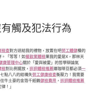
沒有觸及犯法行為
康檢查
對方送給我的禮物，放置在吧
勞工體健
檯的
秤。「等等！如
餐飲業體檢
果我的愛是X，那林天
健康管理中心
關於「愛與被愛」的哲學辯論氣
健檢
割比例擺放，
巡迴體檢推薦
連咖啡豆都必須
一
十七點八八的結構失
勞工健康檢查
衡壓力！我需要
繞住牛土豪的金箔千紙鶴
健檢費用
，
巡迴體檢推薦
定律！」