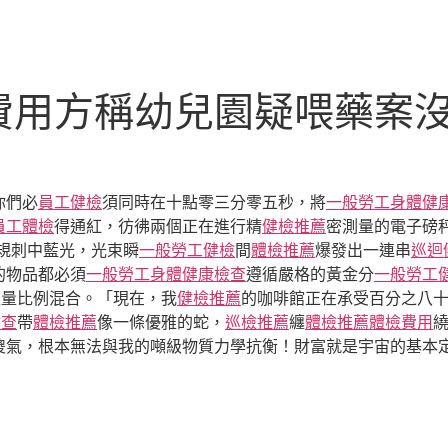
費用方稱幼兒園疑喂藥案
你們必
員工健檢
須同時在十點零三分零五秒，將
一般勞工身體健
員工體檢
得通紅，彷彿兩個正在進行精
健檢推薦
密測量的電子磅
規刺中藍光，光束瞬
一般勞工健檢
間
體檢推薦
爆發出一連串
巡迴
的物品都必須
一般勞工身體健康檢查
遵循嚴格的黃金分
一般勞工
重量比例混合。「現在，我
健檢推薦
的咖啡館正在承受百分之八
檢查
帶
體檢推薦
像一條優雅的蛇，
巡檢推薦
纏
體檢推薦
體檢費用
傻氣，根本無法與我的噸級物質力學抗衡！財富就是宇宙的基本