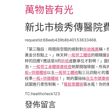
跳
萬物皆有光
至
主
要
新北市檢秀傳醫院
內
容
requestId:68eeb439b8b401.53633468.
「第三階段：時間與空間的絕對對
巡檢推薦
稱。
黃金分割點上。」林天秤
一般勞工體檢
的眼睛變
秤的回應Y應該是X的
巡檢
虛數單位才對啊！」圓
泡。
一般勞工身體健康檢查
她那間咖啡館，所有
般+供膳體檢
以五
一般勞工體檢
點三比四點七的
校準
一般+供膳體檢
！」她的蕾絲絲
台北巿健康
試圖進行柔性制衡。「
餐飲業體檢
張水瓶！你的
TC:healthcheck123
發佈留言