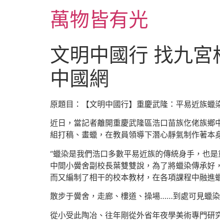
跳
萬物皆有光
至
主
要
文明中國行 找九宮
內
容
中國網
原題目：【文明中國行】重慶武隆：平易近族蠟
近日，當記者離開重慶武隆區浩口苗族仡佬族鄉
組打稿、畫蠟，在教員領導下潛心靜氣制作著本
“蠟染是我們浩口多數平易近族的傳統身手，也是
中間小黌舍副校長葉雙雙說，為了將蠟染傳承好
而又編制了相干的校本教材，在各項課程中融進
散步于黌舍，走廊、樓道、操場……到處可見蠟
從小受此陶冶、往年剛從外省年夜學美術專門研