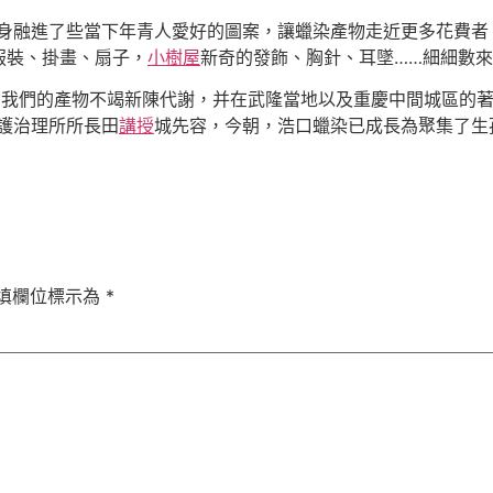
身融進了些當下年青人愛好的圖案，讓蠟染產物走近更多花費者
服裝、掛畫、扇子，
小樹屋
新奇的發飾、胸針、耳墜……細細數來
后，我們的產物不竭新陳代謝，并在武隆當地以及重慶中間城區的
護治理所所長田
講授
城先容，今朝，浩口蠟染已成長為聚集了生
填欄位標示為
*