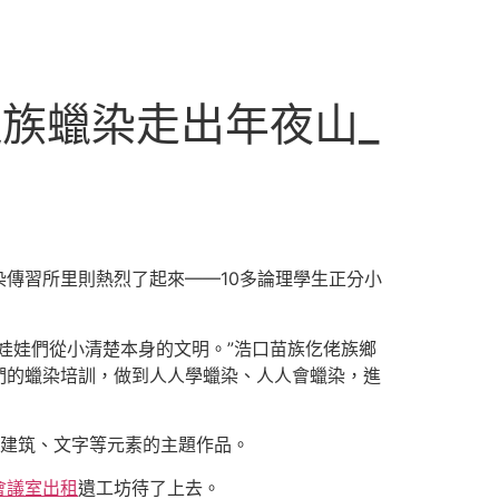
近族蠟染走出年夜山_
傳習所里則熱烈了起來——10多論理學生正分小
娃娃們從小清楚本身的文明。”浩口苗族仡佬族鄉
們的蠟染培訓，做到人人學蠟染、人人會蠟染，進
、建筑、文字等元素的主題作品。
會議室出租
遺工坊待了上去。