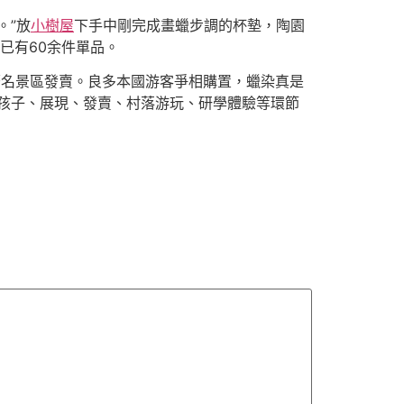
。”放
小樹屋
下手中剛完成畫蠟步調的杯墊，陶園
已有60余件單品。
著名景區發賣。良多本國游客爭相購置，蠟染真是
孩子、展現、發賣、村落游玩、研學體驗等環節