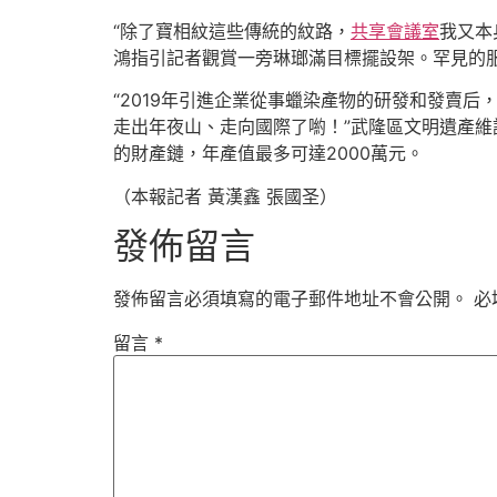
“除了寶相紋這些傳統的紋路，
共享會議室
我又本
鴻指引記者觀賞一旁琳瑯滿目標擺設架。罕見的
“2019年引進企業從事蠟染產物的研發和發賣
走出年夜山、走向國際了喲！”武隆區文明遺產維
的財產鏈，年產值最多可達2000萬元。
（本報記者 黃漢鑫 張國圣）
發佈留言
發佈留言必須填寫的電子郵件地址不會公開。
必
留言
*