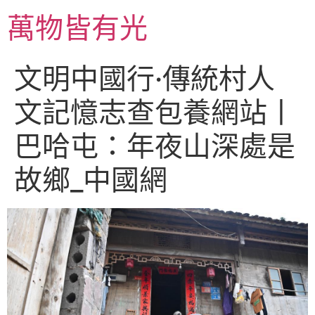
跳
萬物皆有光
至
主
要
文明中國行·傳統村人
內
容
文記憶志查包養網站丨
巴哈屯：年夜山深處是
故鄉_中國網