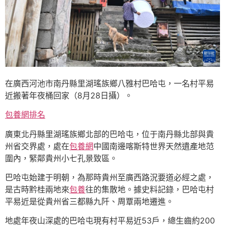
在廣西河池市南丹縣里湖瑤族鄉八雅村巴哈屯，一名村平易
近搬著年夜桶回家（8月28日攝）。
包養網排名
廣東北丹縣里湖瑤族鄉北部的巴哈屯，位于南丹縣北部與貴
州省交界處，處在
包養網
中國南邊喀斯特世界天然遺產地范
圍內，緊鄰貴州小七孔景致區。
巴哈屯始建于明朝，為那時貴州至廣西路況要道必經之處，
是古時黔桂兩地來
包養
往的集散地。據史料記錄，巴哈屯村
平易近是從貴州省三都縣九阡、周覃兩地遷進。
地處年夜山深處的巴哈屯現有村平易近53戶，總生齒約200