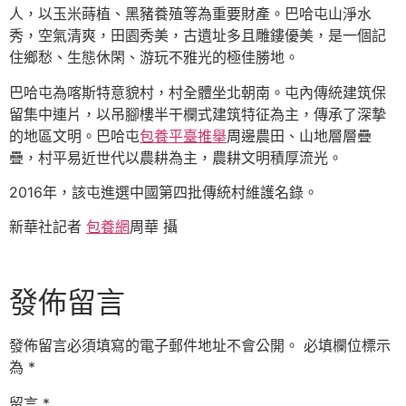
人，以玉米蒔植、黑豬養殖等為重要財產。巴哈屯山淨水
秀，空氣清爽，田園秀美，古遺址多且雕鏤優美，是一個記
住鄉愁、生態休閑、游玩不雅光的極佳勝地。
巴哈屯為喀斯特意貌村，村全體坐北朝南。屯內傳統建筑保
留集中連片，以吊腳樓半干欄式建筑特征為主，傳承了深摯
的地區文明。巴哈屯
包養平臺推舉
周邊農田、山地層層疊
疊，村平易近世代以農耕為主，農耕文明積厚流光。
2016年，該屯進選中國第四批傳統村維護名錄。
新華社記者
包養網
周華 攝
發佈留言
發佈留言必須填寫的電子郵件地址不會公開。
必填欄位標示
為
*
留言
*